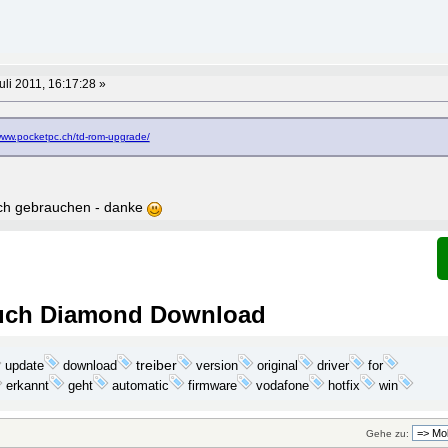
uli 2011, 16:17:28 »
/www.pocketpc.ch/td-rom-upgrade/
uch gebrauchen - danke
ouch Diamond Download
update
download
treiber
version
original
driver
for
erkannt
geht
win
automatic
firmware
vodafone
hotfix
Gehe zu: