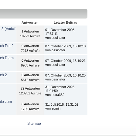
Antworten
Letzter Beitrag
.3 (Vodaf
01. Dezember 2008,
1 Antworten
17:37:11
19723 Aufrufe
von ossinator
ch Pro 2
0 Antworten
07. Oktober 2009, 16:10:18
von ossinator
7273 Aufrufe
uch Diam
0 Antworten
07. Oktober 2009, 16:10:21
von ossinator
9963 Aufrufe
uch 2
0 Antworten
07. Oktober 2009, 16:10:25
von ossinator
5612 Aufrufe
31. Dezember 2025,
29 Antworten
11:01:50
128931 Aufrufe
von Luca332
ate zum
0 Antworten
31. Juli 2018, 13:31:02
von admin
1769 Aufrufe
Sitemap