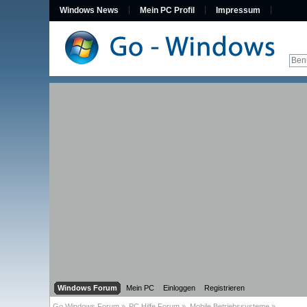
Windows News
Mein PC Profil
Impressum
Windows Forum
Mein PC
Einloggen
Registrieren
Go Windows Forum
»
PC Hilfe Forum
»
Mobile Betriebssysteme
»