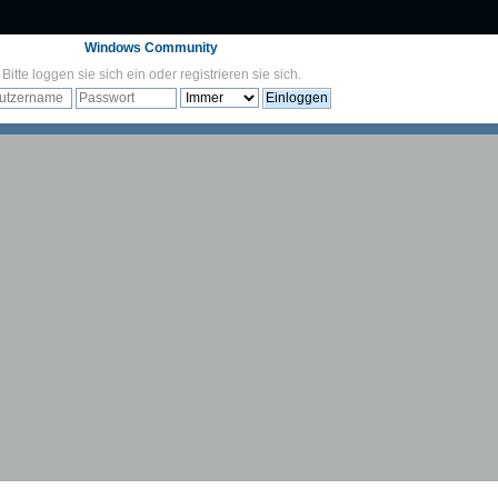
Windows Community
Bitte
loggen sie sich ein
oder
registrieren sie sich
.