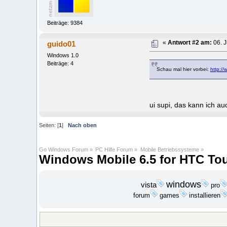
Beiträge: 9384
guido01
«
Antwort #2 am:
06. J
Windows 1.0
Beiträge: 4
Schau mal hier vorbei:
http:/
ui supi, das kann ich a
Seiten: [
1
]
Nach oben
Go Windows Forum
»
PC Hilfe Forum
»
Mobile Betriebssysteme
»
Windows Mobile 6.5 for HTC T
windows
vista
pro
installieren
forum
games