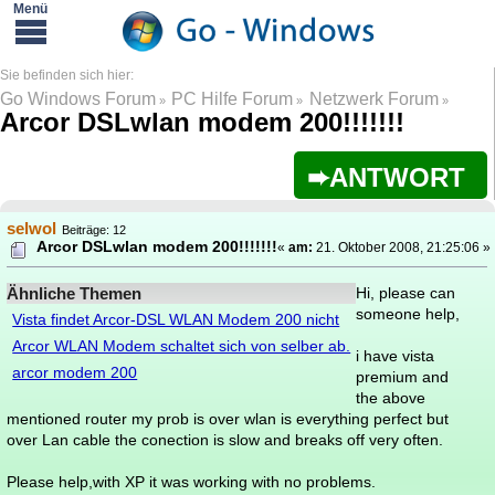
Go Windows Forum
PC Hilfe Forum
Netzwerk Forum
»
»
»
Arcor DSLwlan modem 200!!!!!!!
ANTWORT
selwol
Beiträge: 12
Arcor DSLwlan modem 200!!!!!!!
«
am:
21. Oktober 2008, 21:25:06 »
Ähnliche Themen
Hi, please can
someone help,
Vista findet Arcor-DSL WLAN Modem 200 nicht
Arcor WLAN Modem schaltet sich von selber ab.
i have vista
arcor modem 200
premium and
the above
mentioned router my prob is over wlan is everything perfect but
over Lan cable the conection is slow and breaks off very often.
Please help,with XP it was working with no problems.