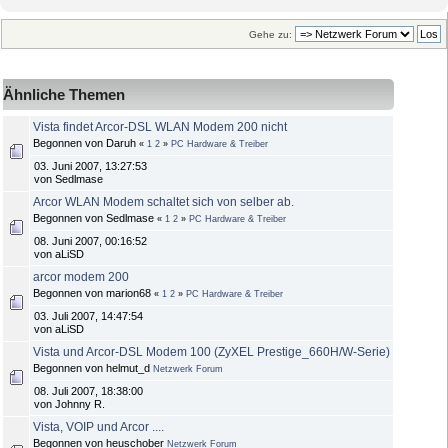
Gehe zu:
Ähnliche Themen
Vista findet Arcor-DSL WLAN Modem 200 nicht
Begonnen von Daruh
«
1
2
»
PC Hardware & Treiber
03. Juni 2007, 13:27:53
von Sedlmase
Arcor WLAN Modem schaltet sich von selber ab.
Begonnen von Sedlmase
«
1
2
»
PC Hardware & Treiber
08. Juni 2007, 00:16:52
von aLiSD
arcor modem 200
Begonnen von marion68
«
1
2
»
PC Hardware & Treiber
03. Juli 2007, 14:47:54
von aLiSD
Vista und Arcor-DSL Modem 100 (ZyXEL Prestige_660H/W-Serie)
Begonnen von helmut_d
Netzwerk Forum
08. Juli 2007, 18:38:00
von Johnny R.
Vista, VOIP und Arcor ....
Begonnen von heuschober
Netzwerk Forum