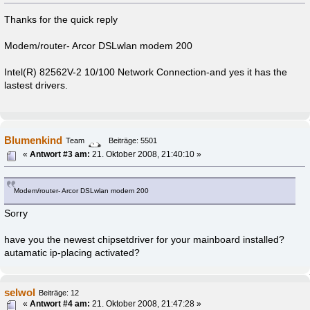
Thanks for the quick reply
Modem/router- Arcor DSLwlan modem 200
Intel(R) 82562V-2 10/100 Network Connection-and yes it has the
lastest drivers.
Blumenkind
Team
Beiträge: 5501
«
Antwort #3 am:
21. Oktober 2008, 21:40:10 »
Modem/router- Arcor DSLwlan modem 200
Sorry
have you the newest chipsetdriver for your mainboard installed?
autamatic ip-placing activated?
selwol
Beiträge: 12
«
Antwort #4 am:
21. Oktober 2008, 21:47:28 »