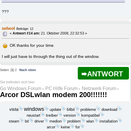
???
selwol
Beiträge: 12
«
Antwort #14 am:
21. Oktober 2008, 22:32:53 »
OK thanks for your time.
I will just have to through the thing out of the window.
Seiten: [
1
]
2
Nach oben
ANTWORT
Go Windows Forum
PC Hilfe Forum
Netzwerk Forum
»
»
»
Arcor DSLwlan modem 200!!!!!!!
windows
vista
update
probleme
download
64bit
treiber
neustart
version
kompatibel
bit
medion
problem
wlan
installation
steam
driver
keine
arcor
for