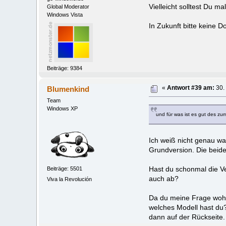
Vielleicht solltest Du m
Global Moderator
Windows Vista
In Zukunft bitte keine 
Beiträge: 9384
Blumenkind
«
Antwort #39 am:
30.
Team
Windows XP
und für was ist es gut des z
Ich weiß nicht genau wa
Grundversion. Die beide
Hast du schonmal die Ve
Beiträge: 5501
auch ab?
Viva la Revolución
Da du meine Frage wohl 
welches Modell hast du?
dann auf der Rückseite.