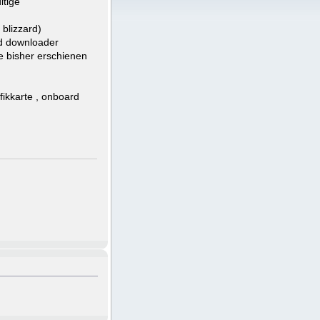
ltige
blizzard)
ard downloader
le bisher erschienen
fikkarte , onboard