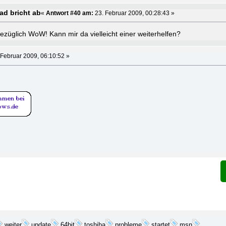
d bricht ab
«
Antwort #40 am:
23. Februar 2009, 00:28:43 »
ezüglich WoW! Kann mir da vielleicht einer weiterhelfen?
 Februar 2009, 06:10:52 »
update
probleme
startet
weiter
64bit
toshiba
msn