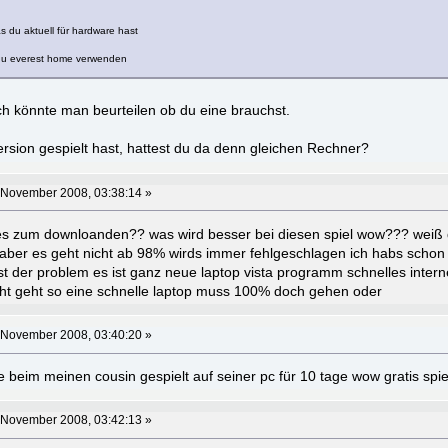
s du aktuell für hardware hast
du everest home verwenden
h könnte man beurteilen ob du eine brauchst.
ersion gespielt hast, hattest du da denn gleichen Rechner?
 November 2008, 03:38:14 »
des zum downloanden?? was wird besser bei diesen spiel wow??? weiß 
e aber es geht nicht ab 98% wirds immer fehlgeschlagen ich habs schon
st der problem es ist ganz neue laptop vista programm schnelles interne
cht geht so eine schnelle laptop muss 100% doch gehen oder
 November 2008, 03:40:20 »
e beim meinen cousin gespielt auf seiner pc für 10 tage wow gratis spi
 November 2008, 03:42:13 »