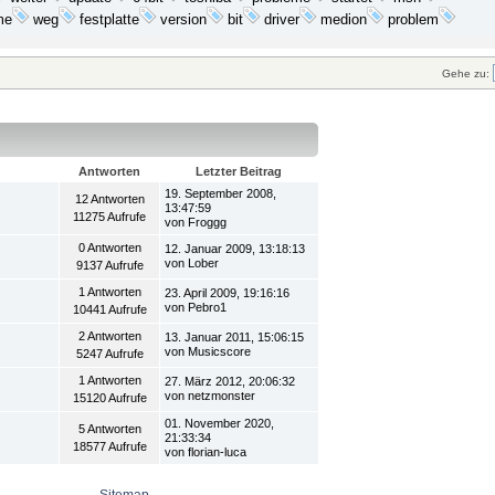
me
festplatte
bit
medion
problem
weg
version
driver
Gehe zu:
Antworten
Letzter Beitrag
19. September 2008,
12 Antworten
13:47:59
11275 Aufrufe
von Froggg
0 Antworten
12. Januar 2009, 13:18:13
von Lober
9137 Aufrufe
1 Antworten
23. April 2009, 19:16:16
von Pebro1
10441 Aufrufe
2 Antworten
13. Januar 2011, 15:06:15
von Musicscore
5247 Aufrufe
1 Antworten
27. März 2012, 20:06:32
von netzmonster
15120 Aufrufe
01. November 2020,
5 Antworten
21:33:34
18577 Aufrufe
von florian-luca
Sitemap