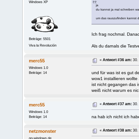
Windows XP
ja
du kannst ja mal schreiben wa
um das rauszufinden kannst 
Ich frag nochmal. Danac
Beiträge: 5501
Viva la Revolución
Als du damals die Testv
merc55
«
Antwort #36 am:
30.
Windows 1.0
und für was ist es gut 
Beiträge: 14
wow1 installieren wollt
ist nicht gegangen das i
weiß nicht warum es ni
merc55
«
Antwort #37 am:
30.
Windows 1.0
na hab ich nicht ich hab
Beiträge: 14
netzmonster
«
Antwort #38 am:
30.
go-windows.de