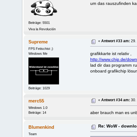
um das rauszufinden k
Beiträge: 5501
Viva la Revolución
Supreme
«
Antwort #33 am:
29.
FPS Fetischist ;)
grafikkarte ist relativ ,
Windows Me
http://www.chip.de/do
lad dir das programm ru
onboard grafikchip lösu
Beiträge: 1029
merc55
«
Antwort #34 am:
30.
Windows 1.0
aber brauch man es unb
Beiträge: 14
Re: WoW - downloa
Blumenkind
Team