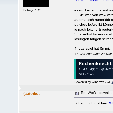
es wird einem darauf nu
Beiträge: 1029
2) Die welt von wow wird
automatisch runterlädt s
patches bc/wotlk) könn
je nach leitung & router
3) ja selbst für ein ver
lösungen taugen seltens
4) das spiel hat für mich
«
Letzte Änderung: 29. Nov
Powered by Windows 7 =>
Re: WoW - download
(auto)bot
Schau doch mal hier:
Wl