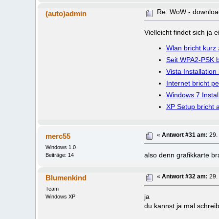
Re: WoW - download
(auto)admin
Vielleicht findet sich j
Wlan bricht kur
Seit WPA2-PSK br
Vista Installation
Internet bricht 
Windows 7 Install
XP Setup bricht 
merc55
«
Antwort #31 am:
29.
Windows 1.0
also denn grafikkarte b
Beiträge: 14
Blumenkind
«
Antwort #32 am:
29.
Team
ja
Windows XP
du kannst ja mal schrei