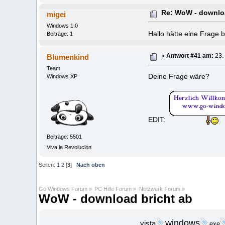
Re: WoW - downloa
migei
Windows 1.0
Hallo hätte eine Frage b
Beiträge: 1
Blumenkind
«
Antwort #41 am:
23.
Team
Deine Frage wäre?
Windows XP
EDIT:
Beiträge: 5501
Viva la Revolución
Seiten:
1
2
[
3
]
Nach oben
Go Windows Forum
»
PC Hilfe Forum
»
Netzwerk Forum
»
WoW - download bricht ab
windows
vista
exe