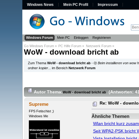
Windows News
Mein PC Profil
Impressum
Windows Forum
Mein PC
Einloggen
Registrieren
Go Windows Forum
»
PC Hilfe Forum
»
Netzwerk Forum
»
WoW - download bricht ab
Zum Thema
WoW - download bricht ab
-
0) Beim installieren von wow 
ordner kopier
... im Bereich
Netzwerk Forum
Autor
Thema:
(Antworten: 4
WoW - download bricht ab
Re: WoW - downloa
Supreme
FPS Fetischist ;)
Ähnliche Themen
Windows Me
Wlan bricht kurz zusa
Seit WPA2-PSK bricht W
Vista Installation bricht