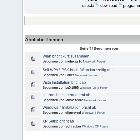
download
program
directx
Ähnliche Themen
Betreff / Begonnen von
Wlan bricht kurz zusammen
Begonnen von metaxa216
Netzwerk Forum
Seit WPA2-PSK bricht Wlan kurzzeitig ab!
Begonnen von Lober
Netzwerk Forum
Vista Installation bricht ab
Begonnen von LuX1995
Windows Vista Forum
Internet bricht permanent ab
Begonnen von Musicscore
Netzwerk Forum
Windows 7 Installation bricht ab
Begonnen von eiligerwind
Windows 7 Forum
XP Setup bricht ab
Begonnen von Schrauber
Windows XP Forum