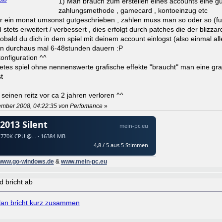
1) Man brauch zum erstellen eines accounts eine gü
zahlungsmethode , gamecard , kontoeinzug etc
r ein monat umsonst gutgeschrieben , zahlen muss man so oder so (fu 
 stets erweitert / verbessert , dies erfolgt durch patches die der blizz
obald du dich in dem spiel mit deinem account einlogst (also einmal al
en durchaus mal 6-48stunden dauern :P
konfiguration ^^
altetes spiel ohne nennenswerte grafische effekte "braucht" man eine gra
t
 seinen reitz vor ca 2 jahren verloren ^^
ember 2008, 04:22:35 von Perfomance
»
www.go-windows.de
&
www.mein-pc.eu
 bricht ab
an bricht kurz zusammen