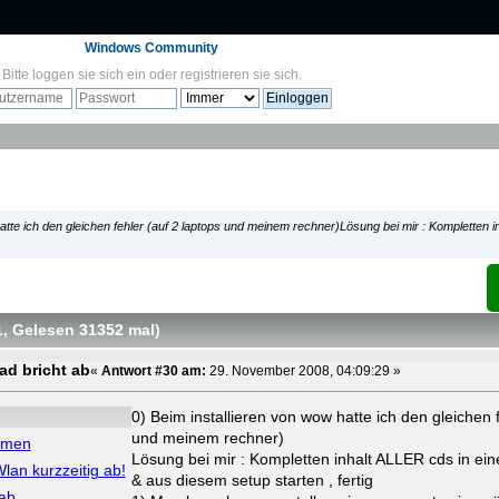
Windows Community
Bitte
loggen sie sich ein
oder
registrieren sie sich
.
hatte ich den gleichen fehler (auf 2 laptops und meinem rechner)Lösung bei mir : Kompletten 
1
, Gelesen 31352 mal
)
d bricht ab
«
Antwort #30 am:
29. November 2008, 04:09:29 »
0) Beim installieren von wow hatte ich den gleichen f
und meinem rechner)
mmen
Lösung bei mir : Kompletten inhalt ALLER cds in ei
lan kurzzeitig ab!
& aus diesem setup starten , fertig
 ab