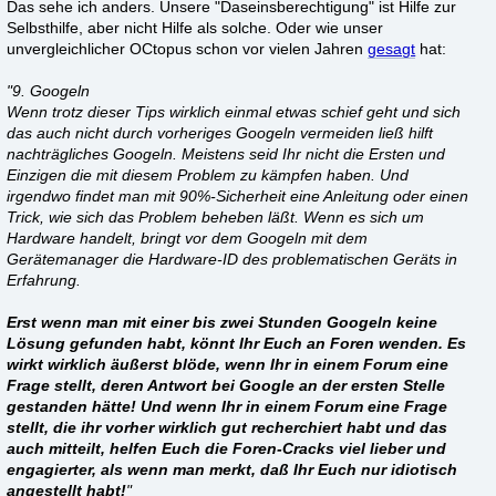
Das sehe ich anders. Unsere "Daseinsberechtigung" ist Hilfe zur
Selbsthilfe, aber nicht Hilfe als solche. Oder wie unser
unvergleichlicher OCtopus schon vor vielen Jahren
gesagt
hat:
"9. Googeln
Wenn trotz dieser Tips wirklich einmal etwas schief geht und sich
das auch nicht durch vorheriges Googeln vermeiden ließ hilft
nachträgliches Googeln. Meistens seid Ihr nicht die Ersten und
Einzigen die mit diesem Problem zu kämpfen haben. Und
irgendwo findet man mit 90%-Sicherheit eine Anleitung oder einen
Trick, wie sich das Problem beheben läßt. Wenn es sich um
Hardware handelt, bringt vor dem Googeln mit dem
Gerätemanager die Hardware-ID des problematischen Geräts in
Erfahrung.
Erst wenn man mit einer bis zwei Stunden Googeln keine
Lösung gefunden habt, könnt Ihr Euch an Foren wenden. Es
wirkt wirklich äußerst blöde, wenn Ihr in einem Forum eine
Frage stellt, deren Antwort bei Google an der ersten Stelle
gestanden hätte! Und wenn Ihr in einem Forum eine Frage
stellt, die ihr vorher wirklich gut recherchiert habt und das
auch mitteilt, helfen Euch die Foren-Cracks viel lieber und
engagierter, als wenn man merkt, daß Ihr Euch nur idiotisch
angestellt habt!
"