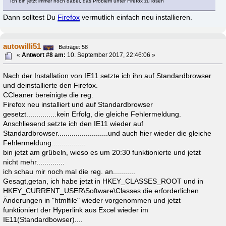
Ich bin jetzt immer noch dabei, das Problem unter Firefox zu lösen
Dann solltest Du
Firefox
vermutlich einfach neu installieren.
autowilli51
Beiträge: 58
«
Antwort #8 am:
10. September 2017, 22:46:06 »
Nach der Installation von IE11 setzte ich ihn auf Standardbrowser
und deinstallierte den Firefox.
CCleaner bereinigte die reg.
Firefox neu installiert und auf Standardbrowser
gesetzt...............kein Erfolg, die gleiche Fehlermeldung.
Anschliesend setzte ich den IE11 wieder auf
Standardbrowser.........................und auch hier wieder die gleiche
Fehlermeldung.................
bin jetzt am grübeln, wieso es um 20:30 funktionierte und jetzt
nicht mehr..............
ich schau mir noch mal die reg. an...........
Gesagt,getan, ich habe jetzt in HKEY_CLASSES_ROOT und in
HKEY_CURRENT_USER\Software\Classes die erforderlichen
Änderungen in "htmlfile" wieder vorgenommen und jetzt
funktioniert der Hyperlink aus Excel wieder im
IE11(Standardbowser)....