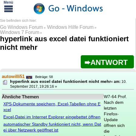
Go Windows Forum
Windows Hilfe Forum
»
»
Windows 7 Forum
»
hyperlink aus excel datei funktioniert
nicht mehr
ANTWORT
autowilli51
Beiträge: 58
hyperlink aus excel datei funktioniert nicht mehr
«
am:
10.
September 2017, 19:26:16 »
Ähnliche Themen
W7-64 Prof.
Nach dem
XPS-Dokumente speichern, Excel-Tabellen ohne E
letzten
xcel
Firefox-
Excel-Datei im Internet Explorer eingebettet öffnen
Update
automatischer Standby funktioniert nicht, wenn Dat
öffnen sich
ei über Netzwerk geöffnet ist
die