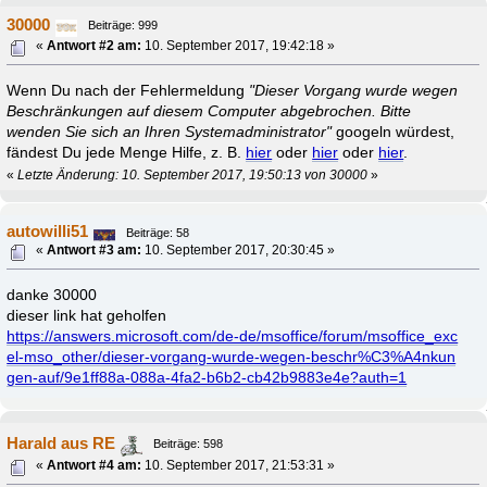
30000
Beiträge: 999
«
Antwort #2 am:
10. September 2017, 19:42:18 »
Wenn Du nach der Fehlermeldung
"Dieser Vorgang wurde wegen
Beschränkungen auf diesem Computer abgebrochen. Bitte
wenden Sie sich an Ihren Systemadministrator"
googeln würdest,
fändest Du jede Menge Hilfe, z. B.
hier
oder
hier
oder
hier
.
«
Letzte Änderung: 10. September 2017, 19:50:13 von 30000
»
autowilli51
Beiträge: 58
«
Antwort #3 am:
10. September 2017, 20:30:45 »
danke 30000
dieser link hat geholfen
https://answers.microsoft.com/de-de/msoffice/forum/msoffice_exc
el-mso_other/dieser-vorgang-wurde-wegen-beschr%C3%A4nkun
gen-auf/9e1ff88a-088a-4fa2-b6b2-cb42b9883e4e?auth=1
Harald aus RE
Beiträge: 598
«
Antwort #4 am:
10. September 2017, 21:53:31 »