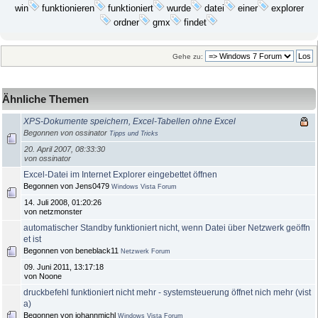
win
funktioniert
datei
explorer
funktionieren
wurde
einer
ordner
gmx
findet
Gehe zu:
Ähnliche Themen
XPS-Dokumente speichern, Excel-Tabellen ohne Excel
Begonnen von ossinator
Tipps und Tricks
20. April 2007, 08:33:30
von ossinator
Excel-Datei im Internet Explorer eingebettet öffnen
Begonnen von Jens0479
Windows Vista Forum
14. Juli 2008, 01:20:26
von netzmonster
automatischer Standby funktioniert nicht, wenn Datei über Netzwerk geöffn
et ist
Begonnen von beneblack11
Netzwerk Forum
09. Juni 2011, 13:17:18
von Noone
druckbefehl funktioniert nicht mehr - systemsteuerung öffnet nich mehr (vist
a)
Begonnen von johannmichl
Windows Vista Forum