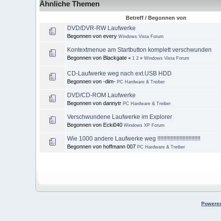
Ähnliche Themen
Betreff / Begonnen von
DVD/DVR-RW Laufwerke
Begonnen von every
Windows Vista Forum
Kontextmenue am Startbutton komplett verschwunden
Begonnen von Blackgate
«
1
2
»
Windows Vista Forum
CD-Laufwerke weg nach ext.USB HDD
Begonnen von -dim-
PC Hardware & Treiber
DVD/CD-ROM Laufwerke
Begonnen von dannytr
PC Hardware & Treiber
Verschwundene Laufwerke im Explorer
Begonnen von Ecki040
Windows XP Forum
Wie 1000 andere Laufwerke weg !!!!!!!!!!!!!!!!!!!!!!!!!!!!!
Begonnen von hoffmann 007
PC Hardware & Treiber