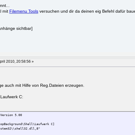
nnt...
l mit
Filemenu Tools
versuchen und dir da deinen eig Befehl dafür bau
anhänge sichtbar]
pril 2010, 20:58:56 »
e auch mit Hilfe von Reg.Dateien erzeugen.
r Laufwerk C:
 Version 5.00
topBackground\Shell\Laufwerk C]
ystem32\\shell32.dll,8"