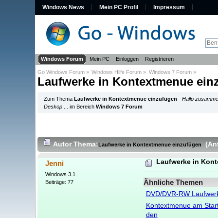
Windows News
Mein PC Profil
Impressum
Windows Forum
Mein PC
Einloggen
Registrieren
Go Windows Forum
»
Windows Hilfe Forum
»
Windows 7 Forum
»
Laufwerke in Kontextmenue ein
Zum Thema
Laufwerke in Kontextmenue einzufügen
-
Hallo zusammen
Deskop
... im Bereich
Windows 7 Forum
Autor
Thema:
(An
Laufwerke in Kontextmenue einzufügen
Laufwerke in Kon
Jenni
Windows 3.1
Ähnliche Themen
Beiträge: 77
DVD/DVR-RW Laufwer
Kontextmenue am Start
den