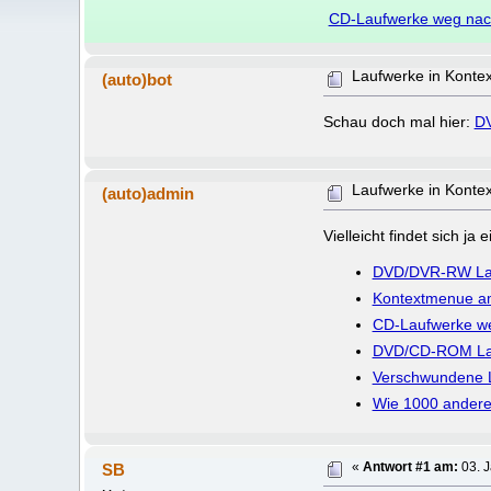
CD-Laufwerke weg na
Laufwerke in Konte
(auto)bot
Schau doch mal hier:
D
Laufwerke in Konte
(auto)admin
Vielleicht findet sich j
DVD/DVR-RW La
Kontextmenue am
CD-Laufwerke w
DVD/CD-ROM La
Verschwundene L
Wie 1000 andere Lau
SB
«
Antwort #1 am:
03. J