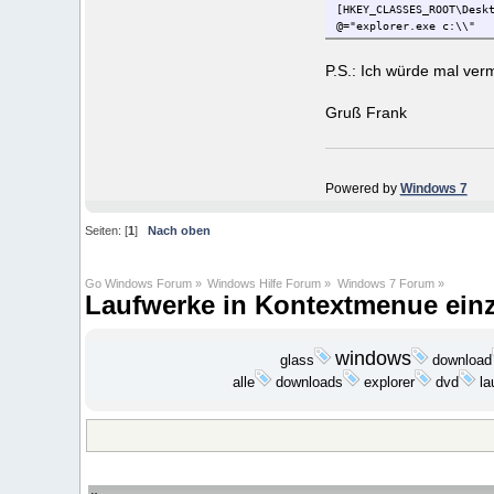
[HKEY_CLASSES_ROOT\Desk
@="explorer.exe c:\\"
P.S.: Ich würde mal verm
Gruß Frank
Powered by
Windows 7
Seiten: [
1
]
Nach oben
Go Windows Forum
»
Windows Hilfe Forum
»
Windows 7 Forum
»
Laufwerke in Kontextmenue ein
windows
download
glass
explorer
dvd
la
alle
downloads