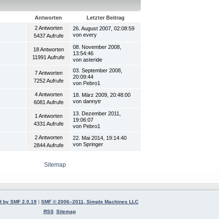
Gehe zu:
Antworten
Letzter Beitrag
2 Antworten
26. August 2007, 02:08:59
von every
5437 Aufrufe
08. November 2008,
18 Antworten
13:54:46
11991 Aufrufe
von asteride
03. September 2008,
7 Antworten
20:09:44
7252 Aufrufe
von Pebro1
4 Antworten
18. März 2009, 20:48:00
von dannytr
6081 Aufrufe
13. Dezember 2011,
1 Antworten
19:06:07
4331 Aufrufe
von Pebro1
2 Antworten
22. Mai 2014, 19:14:40
von Springer
2844 Aufrufe
Sitemap