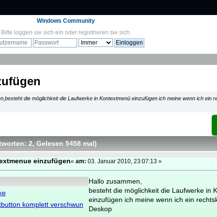
Windows Community
Bitte
loggen sie sich ein
oder
registrieren sie sich
.
zufügen
,besteht die möglichkeit die Laufwerke in Kontextmenü einzufügen ich meine wenn ich ein r
tworten: 2
, Gelesen 5458 mal
)
textmenue einzufügen
«
am:
03. Januar 2010, 23:07:13 »
Hallo zusammen,
besteht die möglichkeit die Laufwerke in
ke
einzufügen ich meine wenn ich ein rechts
button komplett verschwun
Deskop