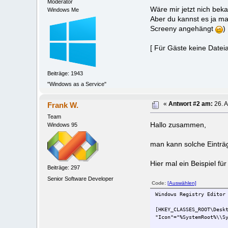
Moderator
Wäre mir jetzt nich beka
Windows Me
Aber du kannst es ja ma
Screeny angehängt
)
[ Für Gäste keine Datei
Beiträge: 1943
"Windows as a Service"
Frank W.
«
Antwort #2 am:
26. A
Team
Hallo zusammen,
Windows 95
man kann solche Einträg
Hier mal ein Beispiel fü
Beiträge: 297
Senior Software Developer
Code:
[Auswählen]
Windows Registry Editor
[HKEY_CLASSES_ROOT\Desk
"Icon"="%SystemRoot%\\S