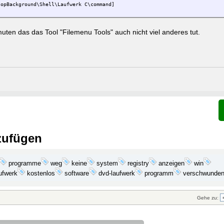
topBackground\Shell\Laufwerk C\command]
uten das das Tool "Filemenu Tools" auch nicht viel anderes tut.
zufügen
programme
keine
anzeigen
win
weg
system
registry
ufwerk
programm
kostenlos
software
dvd-laufwerk
verschwunde