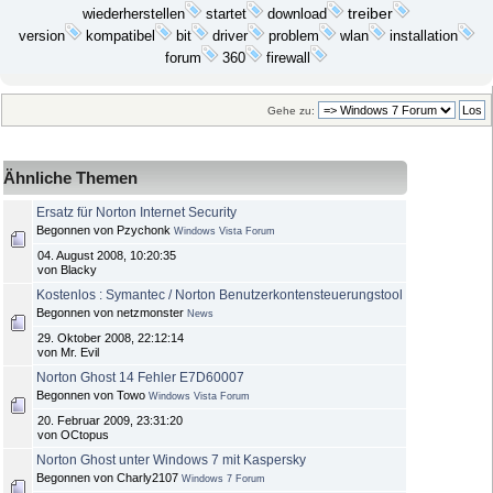
wiederherstellen
startet
download
treiber
bit
problem
wlan
installation
version
kompatibel
driver
forum
360
firewall
Gehe zu:
Ähnliche Themen
Ersatz für Norton Internet Security
Begonnen von Pzychonk
Windows Vista Forum
04. August 2008, 10:20:35
von Blacky
Kostenlos : Symantec / Norton Benutzerkontensteuerungstool
Begonnen von netzmonster
News
29. Oktober 2008, 22:12:14
von Mr. Evil
Norton Ghost 14 Fehler E7D60007
Begonnen von Towo
Windows Vista Forum
20. Februar 2009, 23:31:20
von OCtopus
Norton Ghost unter Windows 7 mit Kaspersky
Begonnen von Charly2107
Windows 7 Forum