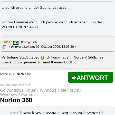
ahso ich arbeite an der Saarlandstrasse...
von wo kommse wech.. ich pendle, denn ich arbeite nur in der
VERBOTENEN STADT....
Lober
Beiträge: 237
«
Antwort #14 am:
06. Oktober 2009, 18:03:30 »
Verbotene Stadt....soso
Ich komm aus´m Norden! Südliches
Emsland um genauer zu sein! Kleines Dorf!
Seiten: [
1
]
2
Nach oben
ANTWORT
Go Windows Forum
Windows Hilfe Forum
»
»
Windows 7 Forum
»
Norton 360
windows
vista
update
probleme
64bit
sound