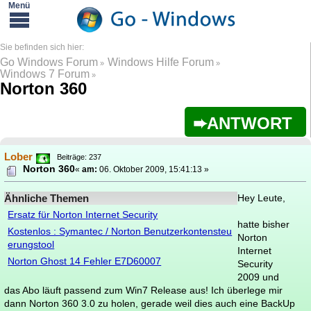
Go Windows Forum
Windows Hilfe Forum
»
»
Windows 7 Forum
»
Norton 360
ANTWORT
Lober
Beiträge: 237
Norton 360
«
am:
06. Oktober 2009, 15:41:13 »
Ähnliche Themen
Hey Leute,
Ersatz für Norton Internet Security
hatte bisher
Kostenlos : Symantec / Norton Benutzerkontensteu
Norton
erungstool
Internet
Norton Ghost 14 Fehler E7D60007
Security
2009 und
das Abo läuft passend zum Win7 Release aus! Ich überlege mir
dann Norton 360 3.0 zu holen, gerade weil dies auch eine BackUp