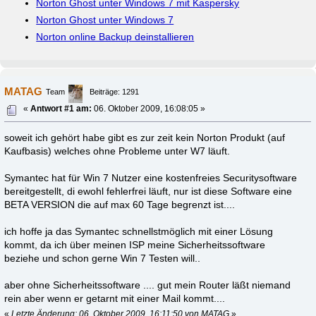
Norton Ghost unter Windows 7 mit Kaspersky
Norton Ghost unter Windows 7
Norton online Backup deinstallieren
MATAG
Team
Beiträge: 1291
«
Antwort #1 am:
06. Oktober 2009, 16:08:05 »
soweit ich gehört habe gibt es zur zeit kein Norton Produkt (auf
Kaufbasis) welches ohne Probleme unter W7 läuft.
Symantec hat für Win 7 Nutzer eine kostenfreies Securitysoftware
bereitgestellt, di ewohl fehlerfrei läuft, nur ist diese Software eine
BETA VERSION die auf max 60 Tage begrenzt ist....
ich hoffe ja das Symantec schnellstmöglich mit einer Lösung
kommt, da ich über meinen ISP meine Sicherheitssoftware
beziehe und schon gerne Win 7 Testen will..
aber ohne Sicherheitssoftware .... gut mein Router läßt niemand
rein aber wenn er getarnt mit einer Mail kommt....
«
Letzte Änderung: 06. Oktober 2009, 16:11:50 von MATAG
»