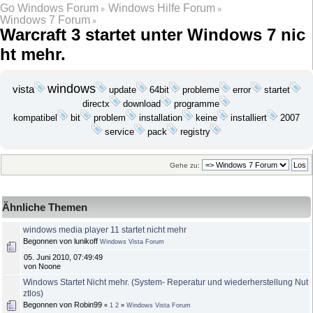
Go Windows Forum
Windows Hilfe Forum
»
»
Windows 7 Forum
»
Warcraft 3 startet unter Windows 7 nic
ht mehr.
windows
vista
update
probleme
startet
64bit
error
download
programme
directx
bit
problem
installation
keine
2007
kompatibel
installiert
service
pack
registry
Gehe zu:
Ähnliche Themen
windows media player 11 startet nicht mehr
Begonnen von lunikoff
Windows Vista Forum
05. Juni 2010, 07:49:49
von Noone
Windows Startet Nicht mehr. (System- Reperatur und wiederherstellung Nut
ztlos)
Begonnen von Robin99
«
1
2
»
Windows Vista Forum