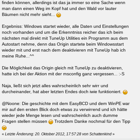
finden können, allerdings ist das ja immer so eine Sache wenn
man dann einen Weg im Kopf hat und den Wald vor lauter
Bäumen nicht mehr sieht...
Ergebniss: Windows startet wieder, alle Daten und Einstellungen
noch vorhanden und um die Erkenntniss reicher das ich beim
nächsten mal direkt mit TuneUp Utilities ein Programm aus dem
Autostart nehme, denn das Origin startete beim Windowsstart
wieder mit und erst nach dem deaktivieren mit TuneUp hab ich
meine Ruhe...^^
Die Möglichkeit das Origin gleich mit TuneUp zu deaktivieren,
hatte ich bei der Aktion mit der msconfig ganz vergessen... :-S
Naja, ließt sich jetzt alles wahrscheinlich sehr wirr und
durcheinander, hat aber letzten Endes doch iwie funktioniert.
@Noone: Die geschichte mit dem EasyBCD und dem WinPE war
mir auf den ersten Blick doch etwas zu verwirrend und ich hätte
wieder jede Menge lesen und wahrscheinlich auch dumme
Fragen stellen müssen
Trotzdem Danke nochmal für den Tipp
«
Letzte Änderung: 20. Oktober 2012, 17:57:28 von Schattenkind
»