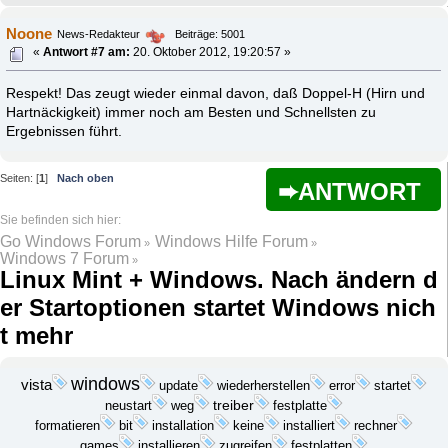
Noone
News-Redakteur
Beiträge: 5001
«
Antwort #7 am:
20. Oktober 2012, 19:20:57 »
Respekt! Das zeugt wieder einmal davon, daß Doppel-H (Hirn und
Hartnäckigkeit) immer noch am Besten und Schnellsten zu
Ergebnissen führt.
Seiten: [
1
]
Nach oben
ANTWORT
Go Windows Forum
Windows Hilfe Forum
»
»
Windows 7 Forum
»
Linux Mint + Windows. Nach ändern d
er Startoptionen startet Windows nich
t mehr
windows
vista
update
wiederherstellen
startet
error
treiber
festplatte
neustart
weg
bit
installation
keine
formatieren
installiert
rechner
installieren
games
zugreifen
festplatten