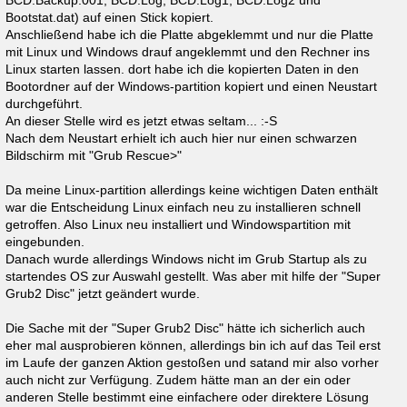
BCD.Backup.001, BCD.Log, BCD.Log1, BCD.Log2 und
Bootstat.dat) auf einen Stick kopiert.
Anschließend habe ich die Platte abgeklemmt und nur die Platte
mit Linux und Windows drauf angeklemmt und den Rechner ins
Linux starten lassen. dort habe ich die kopierten Daten in den
Bootordner auf der Windows-partition kopiert und einen Neustart
durchgeführt.
An dieser Stelle wird es jetzt etwas seltam... :-S
Nach dem Neustart erhielt ich auch hier nur einen schwarzen
Bildschirm mit "Grub Rescue>"
Da meine Linux-partition allerdings keine wichtigen Daten enthält
war die Entscheidung Linux einfach neu zu installieren schnell
getroffen. Also Linux neu installiert und Windowspartition mit
eingebunden.
Danach wurde allerdings Windows nicht im Grub Startup als zu
startendes OS zur Auswahl gestellt. Was aber mit hilfe der "Super
Grub2 Disc" jetzt geändert wurde.
Die Sache mit der "Super Grub2 Disc" hätte ich sicherlich auch
eher mal ausprobieren können, allerdings bin ich auf das Teil erst
im Laufe der ganzen Aktion gestoßen und satand mir also vorher
auch nicht zur Verfügung. Zudem hätte man an der ein oder
anderen Stelle bestimmt eine einfachere oder direktere Lösung