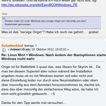
WinPE arbeiten. Und da kenne ich mich leider gar nicht aus, vgl.:
http://de.wikipedia.org/wiki/EasyBCD#Windows_PE
Zitat
Getsern habe ich unter Windows das nervige Origin per msconfig aus dem
Systemstart genommen
Was ist das "nervige Origin"? Habe ich noch nie gehört... :grübel
Schattenkind
Beiträge: 7
«
Antwort #5 am:
19. Oktober 2012, 19:43:01 »
Re: Linux Mint + Windows. Nach ändern der Startoptionen starte
Windows nicht mehr
Origin ist für Battlefield 3 quasi das, was Steam für Skyrim ist... Da
man bei diesem Superteil aber schon wärend der Installation
angeben muss ob es mit Windows starten soll oder nicht und
diese Einstellung leider nur durch eine Neuinstallation oder eben
über msconfig aus dem Autostart herauszunehmen ist, dachte ich,
dass das über msconfig der einfacherere Weg wäre, da habe ich
mich wohl gründlich getäuscht... :-S
Danke für den Tipp werds mal versuchen...