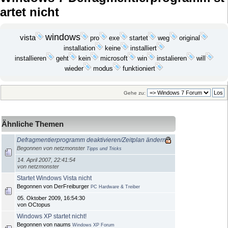
artet nicht
windows
vista
exe
startet
pro
weg
original
installation
keine
installiert
installieren
geht
kein
microsoft
win
instalieren
will
funktioniert
wieder
modus
Gehe zu:
Ähnliche Themen
Defragmentierprogramm deaktivieren/Zeitplan ändern
Begonnen von netzmonster
Tipps und Tricks
14. April 2007, 22:41:54
von netzmonster
Startet Windows Vista nicht
Begonnen von DerFreiburger
PC Hardware & Treiber
05. Oktober 2009, 16:54:30
von OCtopus
Windows XP startet nicht!
Begonnen von naums
Windows XP Forum