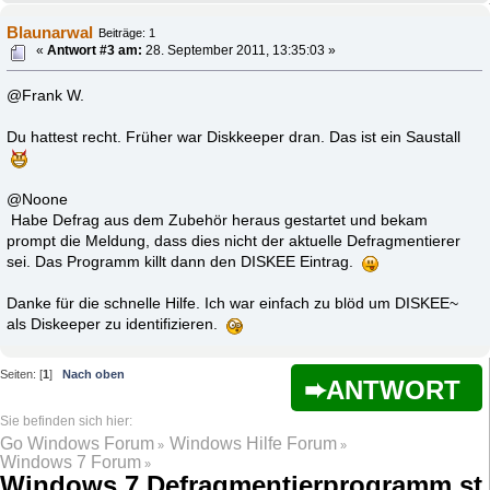
Blaunarwal
Beiträge: 1
«
Antwort #3 am:
28. September 2011, 13:35:03 »
@Frank W.
Du hattest recht. Früher war Diskkeeper dran. Das ist ein Saustall
@Noone
Habe Defrag aus dem Zubehör heraus gestartet und bekam
prompt die Meldung, dass dies nicht der aktuelle Defragmentierer
sei. Das Programm killt dann den DISKEE Eintrag.
Danke für die schnelle Hilfe. Ich war einfach zu blöd um DISKEE~
als Diskeeper zu identifizieren.
Seiten: [
1
]
Nach oben
ANTWORT
Go Windows Forum
Windows Hilfe Forum
»
»
Windows 7 Forum
»
Windows 7 Defragmentierprogramm st