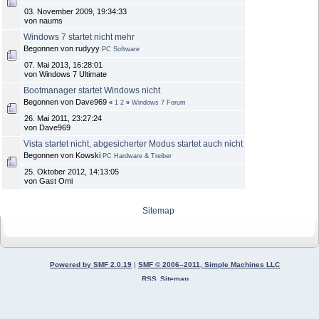
03. November 2009, 19:34:33
von naums
Windows 7 startet nicht mehr
Begonnen von rudyyy
PC Software
07. Mai 2013, 16:28:01
von Windows 7 Ultimate
Bootmanager startet Windows nicht
Begonnen von Dave969
«
1
2
»
Windows 7 Forum
26. Mai 2011, 23:27:24
von Dave969
Vista startet nicht, abgesicherter Modus startet auch nicht
Begonnen von Kowski
PC Hardware & Treiber
25. Oktober 2012, 14:13:05
von Gast Omi
Sitemap
Powered by SMF 2.0.19
|
SMF © 2006–2011, Simple Machines LLC
RSS
Sitemap
0.045s 33q