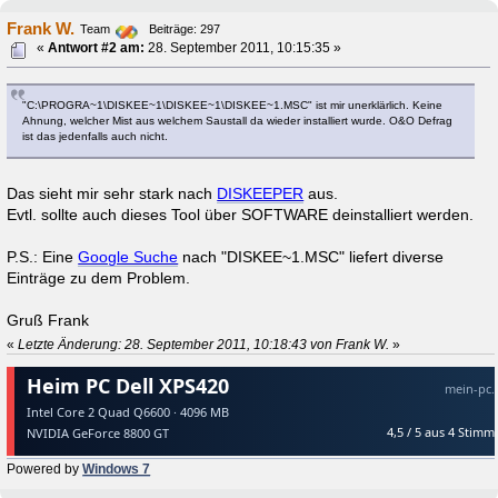
Frank W.
Team
Beiträge: 297
«
Antwort #2 am:
28. September 2011, 10:15:35 »
"C:\PROGRA~1\DISKEE~1\DISKEE~1\DISKEE~1.MSC" ist mir unerklärlich. Keine
Ahnung, welcher Mist aus welchem Saustall da wieder installiert wurde. O&O Defrag
ist das jedenfalls auch nicht.
Das sieht mir sehr stark nach
DISKEEPER
aus.
Evtl. sollte auch dieses Tool über SOFTWARE deinstalliert werden.
P.S.: Eine
Google Suche
nach "DISKEE~1.MSC" liefert diverse
Einträge zu dem Problem.
Gruß Frank
«
Letzte Änderung: 28. September 2011, 10:18:43 von Frank W.
»
Powered by
Windows 7