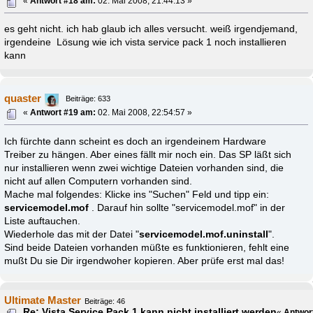
«
Antwort #18 am:
02. Mai 2008, 21:44:13 »
es geht nicht. ich hab glaub ich alles versucht. weiß irgendjemand,
irgendeine Lösung wie ich vista service pack 1 noch installieren
kann
quaster
Beiträge: 633
«
Antwort #19 am:
02. Mai 2008, 22:54:57 »
Ich fürchte dann scheint es doch an irgendeinem Hardware
Treiber zu hängen. Aber eines fällt mir noch ein. Das SP läßt sich
nur installieren wenn zwei wichtige Dateien vorhanden sind, die
nicht auf allen Computern vorhanden sind.
Mache mal folgendes: Klicke ins "Suchen" Feld und tipp ein:
servicemodel.mof
. Darauf hin sollte "servicemodel.mof" in der
Liste auftauchen.
Wiederhole das mit der Datei "
servicemodel.mof.uninstall
".
Sind beide Dateien vorhanden müßte es funktionieren, fehlt eine
mußt Du sie Dir irgendwoher kopieren. Aber prüfe erst mal das!
Ultimate Master
Beiträge: 46
Re: Vista Service Pack 1 kann nicht installiert werden
«
Antwor