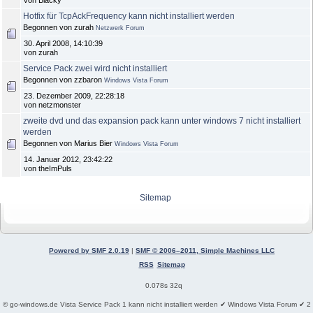
von Blacky
Hotfix für TcpAckFrequency kann nicht installiert werden
Begonnen von zurah
Netzwerk Forum
30. April 2008, 14:10:39
von zurah
Service Pack zwei wird nicht installiert
Begonnen von zzbaron
Windows Vista Forum
23. Dezember 2009, 22:28:18
von netzmonster
zweite dvd und das expansion pack kann unter windows 7 nicht installiert
werden
Begonnen von Marius Bier
Windows Vista Forum
14. Januar 2012, 23:42:22
von theImPuls
Sitemap
Powered by SMF 2.0.19
|
SMF © 2006–2011, Simple Machines LLC
RSS
Sitemap
0.078s 32q
© go-windows.de Vista Service Pack 1 kann nicht installiert werden ✔ Windows Vista Forum ✔ 2