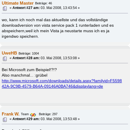
Ultimate Master
Beiträge: 46
«
Antwort #27 am:
03. Mai 2008, 13:43:54 »
wo, kann ich noch mal das aktuellste und das vollständige
downloadversion von vista service pack 1 runterladen und es
abspeichern,weil ich mein Vista ja neustarte muss ich es ja
irgendwo speichern.
UweHB
Beiträge: 1004
«
Antwort #28 am:
03. Mai 2008, 13:53:08 »
Bei Microsoft zum Beispiel!?!?
Also manchmal... :grübel
http://www.microsoft.com/downloads/details.aspx?familyid=F5598
42A-9C9B-4579-B64A-09146A0BA746&displaylang=de
Frank W.
Team
Beiträge: 297
«
Antwort #29 am:
03. Mai 2008, 13:53:48 »