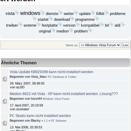
windows
vista
update
probleme
dienste
weiter
64bit
startet
download
programme
treiber
festplatte
bit
externe
version
kompatibel
aldi
medion
problem
original
Gehe zu:
Ähnliche Themen
Vista Update KB929399 kann nicht installiert werden
Begonnen von Vista_Marc
PC Hardware & Treiber
29. März 2007, 08:48:55
von aLiSD
Medion 8822 mit Vista - XP kann nicht installiert werden. Lösung???
Begonnen von horst44
Windows Vista Forum
17. April 2007, 20:19:58
von ossinator
PC Studio kann nicht installiert werden
Begonnen von Blacky
«
1
2
»
PC Software
13. Mai 2008, 20:39:53