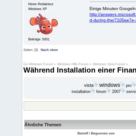
News-Redakteur
Einige Minuten Googeln 
Windows XP
http://answers.microso
d-during-the/7105ee7e
Beiträge: 5001
Seiten: [
1
]
Nach oben
Go Windows Forum
»
Windows Hilfe Forum
»
Windows Vista Forum
»
Während Installation einer Fina
windows
vista
pro
installation
2007
forum
servi
Ähnliche Themen
Betreff / Begonnen von