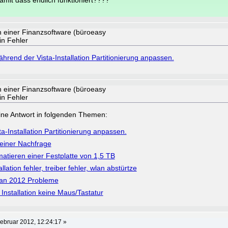
mit dass endlich funktioniert????
n einer Finanzsoftware (büroeasy
in Fehler
hrend der Vista-Installation Partitionierung anpassen.
n einer Finanzsoftware (büroeasy
in Fehler
a eine Antwort in folgenden Themen:
-Installation Partitionierung anpassen.
einer Nachfrage
atieren einer Festplatte von 1,5 TB
llation fehler, treiber fehler, wlan abstürtze
man 2012 Probleme
nstallation keine Maus/Tastatur
ebruar 2012, 12:24:17 »