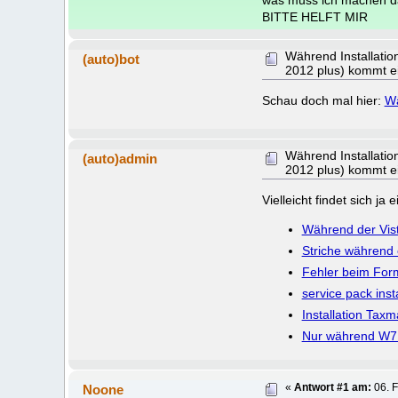
was muss ich machen da
BITTE HELFT MIR
Während Installatio
(auto)bot
2012 plus) kommt e
Schau doch mal hier:
Wä
Während Installatio
(auto)admin
2012 plus) kommt e
Vielleicht findet sich j
Während der Vista
Striche während 
Fehler beim Form
service pack insta
Installation Tax
Nur während W7 I
Noone
«
Antwort #1 am:
06. F