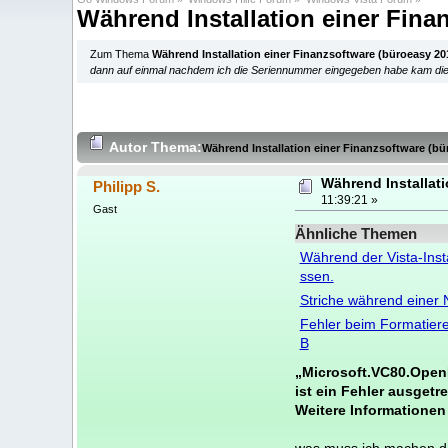
Während Installation einer Fina
Zum Thema
Während Installation einer Finanzsoftware (büroeasy 20
dann auf einmal nachdem ich die Seriennummer eingegeben habe kam di
Autor
Thema:
Während Installation einer Finanzsoftware (bü
Während Installat
Philipp S.
11:39:21 »
Gast
Ähnliche Themen
Während der Vista-Insta
ssen.
Striche während einer 
Fehler beim Formatiere
B
„Microsoft.VC80.Open
ist ein Fehler ausgetre
Weitere Informationen 