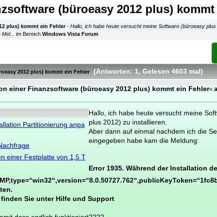
nzsoftware (büroeasy 2012 plus) kommt 
12 plus) kommt ein Fehler
-
Hallo, ich habe heute versucht meine Software (büroeasy plus 
e Mel
... im Bereich
Windows Vista Forum
(Antworten: 1
, Gelesen 4603 mal
)
roeasy 2012 plus) kommt ein Fehler
ion einer Finanzsoftware (büroeasy 2012 plus) kommt ein Fehler
«
Hallo, ich habe heute versucht meine Sof
plus 2012) zu installieren.
llation Partitionierung anpa
Aber dann auf einmal nachdem ich die S
eingegeben habe kam die Meldung:
Nachfrage
n einer Festplatte von 1,5 T
Error 1935. Während der Installation d
MP,type=“win32“,version=“8.0.50727.762“,publicKeyToken=“1fc8
ten.
finden Sie unter Hilfe und Support