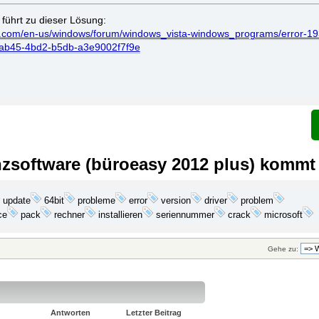
führt zu dieser Lösung:
ft.com/en-us/windows/forum/windows_vista-windows_programs/error-19
-ab45-4bd2-b5db-a3e9002f7f9e
nzsoftware (büroeasy 2012 plus) kommt 
update
probleme
problem
64bit
error
version
driver
installieren
microsoft
ce
pack
rechner
seriennummer
crack
Gehe zu:
Antworten
Letzter Beitrag