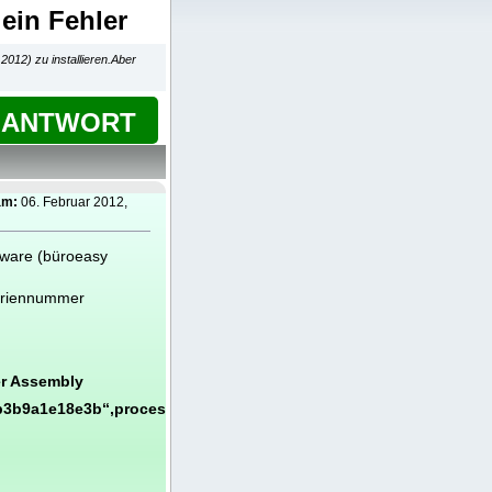
ein Fehler
2012) zu installieren.Aber
ANTWORT
am:
06. Februar 2012,
tware (büroeasy
eriennummer
er Assembly
b3b9a1e18e3b“,processorArchitecture=“x86““