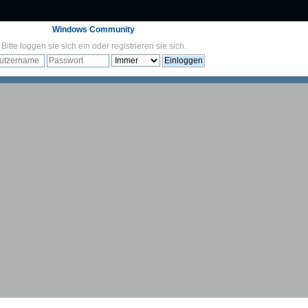
Windows Community
Bitte
loggen sie sich ein
oder
registrieren sie sich
.