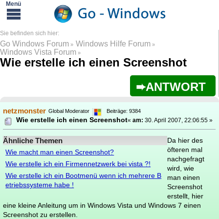
Go Windows Forum
Windows Hilfe Forum
»
»
Windows Vista Forum
»
Wie erstelle ich einen Screenshot
ANTWORT
netzmonster
Global Moderator
Beiträge: 9384
Wie erstelle ich einen Screenshot
«
am:
30. April 2007, 22:06:55 »
Ähnliche Themen
Da hier des
öfteren mal
Wie macht man einen Screenshot?
nachgefragt
Wie erstelle ich ein Firmennetzwerk bei vista ?!
wird, wie
Wie erstelle ich ein Bootmenü wenn ich mehrere B
man einen
etriebssysteme habe !
Screenshot
erstellt, hier
eine kleine Anleitung um in Windows Vista und Windows 7 einen
Screenshot zu erstellen.