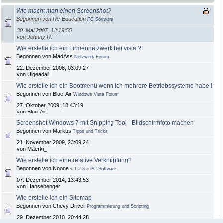
Wie macht man einen Screenshot?
Begonnen von Re-Education
PC Software
30. Mai 2007, 13:19:55
von Johnny R.
Wie erstelle ich ein Firmennetzwerk bei vista ?!
Begonnen von MadAss
Netzwerk Forum
22. Dezember 2008, 03:09:27
von Uigeadail
Wie erstelle ich ein Bootmenü wenn ich mehrere Betriebssysteme habe !
Begonnen von Blue-Air
Windows Vista Forum
27. Oktober 2009, 18:43:19
von Blue-Air
Screenshot Windows 7 mit Snipping Tool - Bildschirmfoto machen
Begonnen von Markus
Tipps und Tricks
21. November 2009, 23:09:24
von Maerki_
Wie erstelle ich eine relative Verknüpfung?
Begonnen von Noone
«
1
2
3
»
PC Software
07. Dezember 2014, 13:43:53
von Hansebenger
Wie erstelle ich ein Sitemap
Begonnen von Chevy Driver
Programmierung und Scripting
29. Dezember 2010, 20:44:28