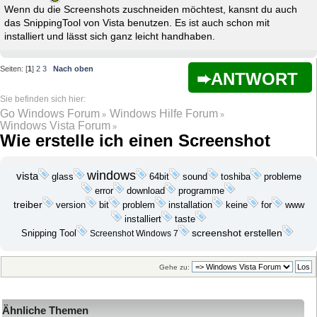
Wenn du die Screenshots zuschneiden möchtest, kansnt du auch
das SnippingTool von Vista benutzen. Es ist auch schon mit
installiert und lässt sich ganz leicht handhaben.
Seiten: [
1
]
2
3
Nach oben
ANTWORT
Go Windows Forum
Windows Hilfe Forum
»
»
Windows Vista Forum
»
Wie erstelle ich einen Screenshot
windows
vista
probleme
glass
64bit
sound
toshiba
download
programme
error
treiber
bit
problem
installation
keine
version
for
www
installiert
taste
screenshot erstellen
Snipping Tool
Screenshot Windows 7
Gehe zu:
Ähnliche Themen