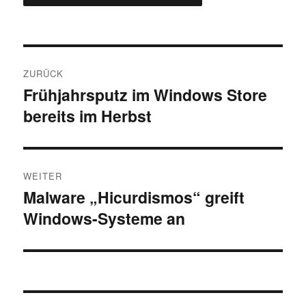
Beitragsnavigation
ZURÜCK
Frühjahrsputz im Windows Store
Vorheriger
bereits im Herbst
Beitrag:
WEITER
Malware „Hicurdismos“ greift
Nächster
Windows-Systeme an
Beitrag: