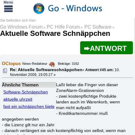
Go Windows Forum
PC Hilfe Forum
PC Software
»
»
»
Aktuelle Software Schnäppchen
ANTWORT
OCtopus
News-Redakteur
Beiträge: 3162
Re: Aktuelle Softwareschnäppchen
«
Antwort #45 am:
10.
November 2009, 19:05:27 »
Ähnliche Themen
Laßt lieber die Finger von dieser
ZoneAlarm-Gratisversion
Software-Schnäppchen
- zwei kostenpflichtige Produkte
aktuelle uhrzeit
landen auch im Warenkorb, wenn
fast ein schnäppchen biete
man nicht aufpaßt
- Kreditkartennummer muß
angegeben werden
- die Lizenz gilt nur ein Jahr
- danach verlängert sie sich kostenpflichtig von selbst, wenn man