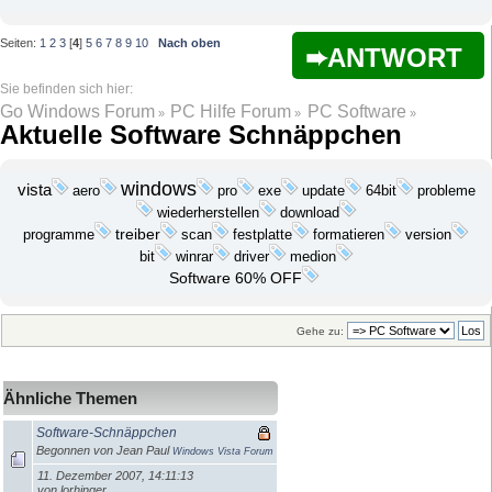
Seiten:
1
2
3
[
4
]
5
6
7
8
9
10
Nach oben
ANTWORT
Go Windows Forum
PC Hilfe Forum
PC Software
»
»
»
Aktuelle Software Schnäppchen
windows
vista
exe
update
probleme
aero
pro
64bit
wiederherstellen
download
programme
treiber
festplatte
scan
formatieren
version
bit
medion
winrar
driver
Software 60% OFF
Gehe zu:
Ähnliche Themen
Software-Schnäppchen
Begonnen von Jean Paul
Windows Vista Forum
11. Dezember 2007, 14:11:13
von lorhinger