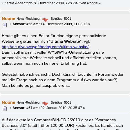
«
Letzte Änderung: 01. Dezember 2009, 12:19:48 von Noone
»
Noone
News-Redakteur
Beiträge: 5001
«
Antwort #56 am:
14. Dezember 2009, 11:03:12 »
Heute gibt es einen Editor für eine eigene personalisierte
Webseite
gratis
, nämlich "
Ultima Website
", vgl.
http://de.giveawayoftheday.com/ultima-website/
Damit soll man mit voller WYSIWYG-Unterstützung eine
personalisierte Webseite schnell und effizient erstellen können,
selbst wenn man noch keinerlei Erfahrung hat.
Getestet habe ich es nicht. Doch kürzlich tauchte im Forum wieder
mal die Frage nach so einem Programm auf (wo war das nur?).
Man könnte es ja mal ausprobieren...
Noone
News-Redakteur
Beiträge: 5001
«
Antwort #57 am:
02. Januar 2010, 20:35:47 »
Auf der aktuellen ComputerBild-CD 2/2010 gibt es "Starmoney
Business 3.0" (statt früher 120,00 EUR) kostenlos. Es handelt sich