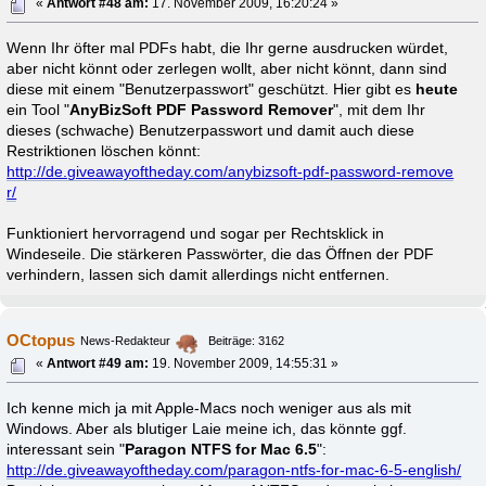
«
Antwort #48 am:
17. November 2009, 16:20:24 »
Wenn Ihr öfter mal PDFs habt, die Ihr gerne ausdrucken würdet,
aber nicht könnt oder zerlegen wollt, aber nicht könnt, dann sind
diese mit einem "Benutzerpasswort" geschützt. Hier gibt es
heute
ein Tool "
AnyBizSoft PDF Password Remover
", mit dem Ihr
dieses (schwache) Benutzerpasswort und damit auch diese
Restriktionen löschen könnt:
http://de.giveawayoftheday.com/anybizsoft-pdf-password-remove
r/
Funktioniert hervorragend und sogar per Rechtsklick in
Windeseile. Die stärkeren Passwörter, die das Öffnen der PDF
verhindern, lassen sich damit allerdings nicht entfernen.
OCtopus
News-Redakteur
Beiträge: 3162
«
Antwort #49 am:
19. November 2009, 14:55:31 »
Ich kenne mich ja mit Apple-Macs noch weniger aus als mit
Windows. Aber als blutiger Laie meine ich, das könnte ggf.
interessant sein "
Paragon NTFS for Mac 6.5
":
http://de.giveawayoftheday.com/paragon-ntfs-for-mac-6-5-english/