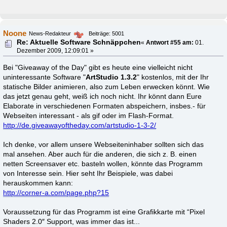
Noone
News-Redakteur
Beiträge: 5001
Re: Aktuelle Software Schnäppchen
«
Antwort #55 am:
01.
Dezember 2009, 12:09:01 »
Bei "Giveaway of the Day" gibt es heute eine vielleicht nicht
uninteressante Software "
ArtStudio 1.3.2
" kostenlos, mit der Ihr
statische Bilder animieren, also zum Leben erwecken könnt. Wie
das jetzt genau geht, weiß ich noch nicht. Ihr könnt dann Eure
Elaborate in verschiedenen Formaten abspeichern, insbes.- für
Webseiten interessant - als gif oder im Flash-Format.
http://de.giveawayoftheday.com/artstudio-1-3-2/
Ich denke, vor allem unsere Webseiteninhaber sollten sich das
mal ansehen. Aber auch für die anderen, die sich z. B. einen
netten Screensaver etc. basteln wollen, könnte das Programm
von Interesse sein. Hier seht Ihr Beispiele, was dabei
herauskommen kann:
http://corner-a.com/page.php?15
Voraussetzung für das Programm ist eine Grafikkarte mit “Pixel
Shaders 2.0″ Support, was immer das ist...