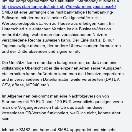
um die Vorgängerversion des aktuellen "Starmoney Business 4".
http://www.starmoney.de/index.php?id=starmoneybusiness40
SMB3 ist eine umfangreiche multibankfähige Homebanking-
Software, mit der man alle seine Geldgeschäfte incl.
Wertpapierdepots etc. von zu Hause aus erledigen kann. Im
Unterschied zur einfachen Version ist die Business-Version
mehrplatzfähig, wobei man den verschiednenen Nutzern
verschiedene Rechte zuweisen kann. Der Eine darf z. B. nur
Tagesauszüge abholen, der andere Überweisungen formulieren
und der Dritte absenden und signieren etc.
Die Umsätze kann man dann kategorisieren, so daß man eine
vollständige Übersicht über die einzelnen Arten seiner Ausgaben
etc. erhalten kann. Außerdem kann man die Umsätze exportieren
und in verschiedenen Dateiformaten weiterverarbeiten (DATEV,
CSV, dBase, MT940 etc.).
Im Allgemeinen bekommt man eine Nachfolgeversion von
Starmoney mit 70 EUR statt 120 EUR wesentlich gunstiger, wenn
man die Vorgängerversion hat. Ob das auch mir dieser
kostenlosen CB-Version funktioniert, weiß ich nicht, könnte aber
sein...
Ich hatte SMB2 und habe auf SMB4 upgegradet und bin sehr