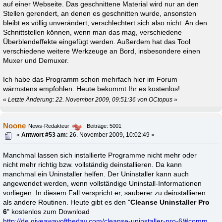
auf einer Webseite. Das geschnittene Material wird nur an den
Stellen gerendert, an denen es geschnitten wurde, ansonsten
bleibt es völlig unverändert, verschlechtert sich also nicht. An den
Schnittstellen können, wenn man das mag, verschiedene
Überblendeffekte eingefügt werden. Außerdem hat das Tool
verschiedene weitere Werkzeuge an Bord, insbesondere einen
Muxer und Demuxer.
Ich habe das Programm schon mehrfach hier im Forum
wärmstens empfohlen. Heute bekommt Ihr es kostenlos!
«
Letzte Änderung: 22. November 2009, 09:51:36 von OCtopus
»
Noone
News-Redakteur
Beiträge: 5001
«
Antwort #53 am:
26. November 2009, 10:02:49 »
Manchmal lassen sich installierte Programme nicht mehr oder
nicht mehr richtig bzw. vollständig deinstallieren. Da kann
manchmal ein Uninstaller helfen. Der Uninstaller kann auch
angewendet werden, wenn vollständige Uninstall-Informationen
vorliegen. In diesem Fall verspricht er, sauberer zu deinstallieren
als andere Routinen. Heute gibt es den "
Cleanse Uninstaller Pro
6
" kostenlos zum Download
http://de.giveawayoftheday.com/cleanse-uninstaller-pro-6/#comm