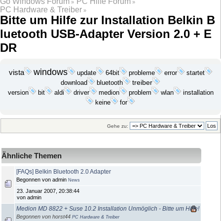
Go Windows Forum
PC Hilfe Forum
»
»
PC Hardware & Treiber
»
Bitte um Hilfe zur Installation Belkin B
luetooth USB-Adapter Version 2.0 + E
DR
windows
vista
update
probleme
startet
64bit
error
download
bluetooth
treiber
bit
medion
problem
wlan
installation
version
aldi
driver
keine
for
Gehe zu:
Ähnliche Themen
[FAQs] Belkin Bluetooth 2.0 Adapter
Begonnen von admin
News
23. Januar 2007, 20:38:44
von admin
Medion MD 8822 + Suse 10.2 Installation Unmöglich - Bitte um Hilfe!
Begonnen von horst44
PC Hardware & Treiber