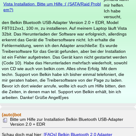
Vista Installation. Bitte um Hilfe :( (SATA/Raid Probl
mir helfen.
em?)
Ich habe
versucht,
den Belkin Bluetooth USB-Adapter Version 2.0 + EDR, Model
F8T012xx1, 100 m, zu installieren. Auf meinem Laptop läuft Vista
32bit. Das Herunterladen der Software war erfolgreich, allerdings
erkennt das Gerät die Treibersoftware nicht. Ich erhalte die
Fehlermeldung, wenn ich den Adapter anschließe: Es wurde
Treibersoftware für das Gerät gefunden, aber bei der Installation
ist ein Fehler aufgetreten. Das Gerät kann nicht gestartet werden
(Code 10). Habe das Herunterladen mehrfach wiederholt, sowohl
von CD wie auch von belkin.com. Alles ohne Erfolg. Mit dem
techn. Support von Belkin habe ich bisher einmal telefoniert, die
mir geraten haben, die Treibersoftware von der Page zu laden.
Bevor ich dort wieder anrufe, wollte ich euch um Hilfe bitten, den
die Zeiten, in denen man tel. Support von Belkin erhält, bin ich
arbeiten. Danke! Grüße AngelEyes
(auto)bot
Bitte um Hilfe zur Installation Belkin Bluetooth USB-Adapter
Version 2.0 + EDR
Schau doch mal hier:
[FAQs] Belkin Bluetooth 2.0 Adapter