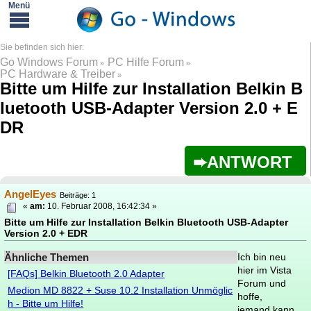
Go Windows Forum
PC Hilfe Forum
»
»
PC Hardware & Treiber
»
Bitte um Hilfe zur Installation Belkin B
luetooth USB-Adapter Version 2.0 + E
DR
ANTWORT
AngelEyes
Beiträge: 1
«
am:
10. Februar 2008, 16:42:34 »
Bitte um Hilfe zur Installation Belkin Bluetooth USB-Adapter
Version 2.0 + EDR
Ähnliche Themen
Ich bin neu
hier im Vista
[FAQs] Belkin Bluetooth 2.0 Adapter
Forum und
Medion MD 8822 + Suse 10.2 Installation Unmöglic
hoffe,
h - Bitte um Hilfe!
jemand kann