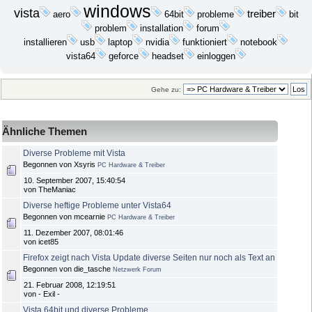
windows
vista
treiber
aero
64bit
probleme
bit
problem
installation
forum
installieren
usb
laptop
nvidia
funktioniert
notebook
vista64
geforce
headset
einloggen
Gehe zu:
Ähnliche Themen
Diverse Probleme mit Vista
Begonnen von Xsyris
PC Hardware & Treiber
10. September 2007, 15:40:54
von TheManiac
Diverse heftige Probleme unter Vista64
Begonnen von mcearnie
PC Hardware & Treiber
11. Dezember 2007, 08:01:46
von icet85
Firefox zeigt nach Vista Update diverse Seiten nur noch als Text an
Begonnen von die_tasche
Netzwerk Forum
21. Februar 2008, 12:19:51
von - Exil -
Vista 64bit und diverse Probleme