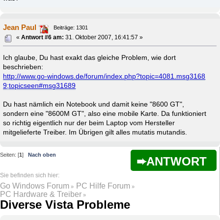
Jean Paul
Beiträge: 1301
«
Antwort #6 am:
31. Oktober 2007, 16:41:57 »
Ich glaube, Du hast exakt das gleiche Problem, wie dort
beschrieben:
http://www.go-windows.de/forum/index.php?topic=4081.msg3168
9;topicseen#msg31689
Du hast nämlich ein Notebook und damit keine "8600 GT",
sondern eine "8600M GT", also eine mobile Karte. Da funktioniert
so richtig eigentlich nur der beim Laptop vom Hersteller
mitgelieferte Treiber. Im Übrigen gilt alles mutatis mutandis.
Seiten: [
1
]
Nach oben
ANTWORT
Go Windows Forum
PC Hilfe Forum
»
»
PC Hardware & Treiber
»
Diverse Vista Probleme