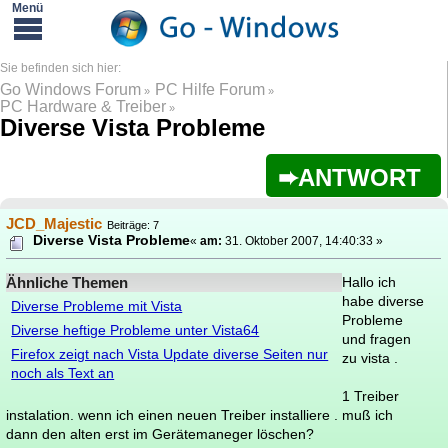
Go Windows Forum
PC Hilfe Forum
»
»
PC Hardware & Treiber
»
Diverse Vista Probleme
ANTWORT
JCD_Majestic
Beiträge: 7
Diverse Vista Probleme
«
am:
31. Oktober 2007, 14:40:33 »
Ähnliche Themen
Hallo ich
habe diverse
Diverse Probleme mit Vista
Probleme
Diverse heftige Probleme unter Vista64
und fragen
Firefox zeigt nach Vista Update diverse Seiten nur
zu vista .
noch als Text an
1 Treiber
instalation. wenn ich einen neuen Treiber installiere . muß ich
dann den alten erst im Gerätemaneger löschen?