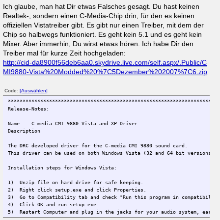
Habe jetzt nur eine Frage: Habe den Link von Blumenkind
angeklickt, nun weiß ich nicht, was ich davon nehmen soll. Ich
denke mal das oberste,ich will aber nichts falsches machen.
OCtopus
News-Redakteur
Beiträge: 3162
«
Antwort #4 am:
10. Januar 2009, 23:10:27 »
Ich glaube, man hat Dir etwas Falsches gesagt. Du hast keinen
Realtek-, sondern einen C-Media-Chip drin, für den es keinen
offiziellen Vistatreiber gibt. Es gibt nur einen Treiber, mit dem der
Chip so halbwegs funktioniert. Es geht kein 5.1 und es geht kein
Mixer. Aber immerhin, Du wirst etwas hören. Ich habe Dir den
Treiber mal für kurze Zeit hochgeladen:
http://cid-da8900f56deb6aa0.skydrive.live.com/self.aspx/.Public/C
MI9880-Vista%20Modded%20%7C5Dezember%202007%7C6.zip
Code:
[Auswählen]
***********************************************************************
Release-Notes:
Name
C-media CMI 9880 Vista and XP Driver
Description
The DRC developed driver for the C-media CMI 9880 sound card.