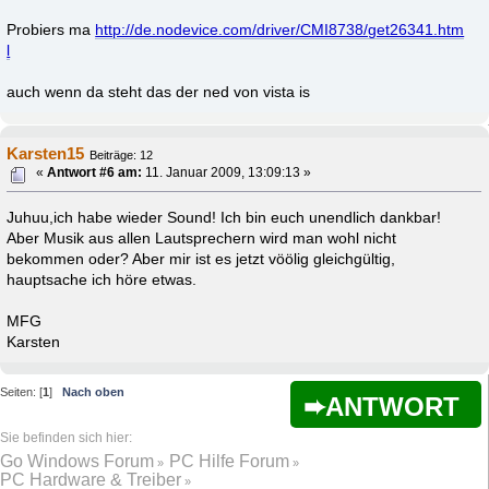
aber
Ich habe einen treiber der läuft (Zumindest bei mir)
der ganz alte treiber von C-Media nähmlich^^
Probiers ma
http://de.nodevice.com/driver/CMI8738/get26341.htm
l
auch wenn da steht das der ned von vista is
Karsten15
Beiträge: 12
«
Antwort #6 am:
11. Januar 2009, 13:09:13 »
Juhuu,ich habe wieder Sound! Ich bin euch unendlich dankbar!
Aber Musik aus allen Lautsprechern wird man wohl nicht
bekommen oder? Aber mir ist es jetzt vöölig gleichgültig,
hauptsache ich höre etwas.
MFG