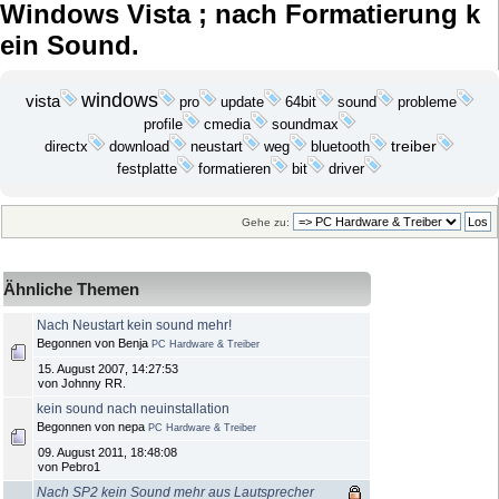
Karsten
Seiten: [
1
]
Nach oben
ANTWORT
Go Windows Forum
PC Hilfe Forum
»
»
PC Hardware & Treiber
»
Windows Vista ; nach Formatierung k
ein Sound.
windows
vista
update
probleme
pro
64bit
sound
profile
cmedia
soundmax
download
bluetooth
treiber
directx
neustart
weg
festplatte
bit
formatieren
driver
Gehe zu:
Ähnliche Themen
Nach Neustart kein sound mehr!