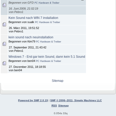
Begonnen von Benja
PC Hardware & Treiber
15. August 2007, 14:27:53
von Johnny RR.
kein sound nach neuinstallation
Begonnen von nepa
PC Hardware & Treiber
09. August 2011, 18:48:08
von Pebro1
Nach SP2 kein Sound mehr aus Lautsprecher
Begonnen von GFD
PC Hardware & Treiber
16. Juni 2009, 21:02:19
von Pebro1
Kein Sound nach WIN 7 installation
Begonnen von sualk
PC Hardware & Treiber
26. März 2011, 19:51:52
von Pebro1
kein sound nach neuinstallation
Begonnen von Kim79
PC Hardware & Treiber
27. September 2011, 21:43:42
von Pebro1
Windows 7 - Erst gar kein Sound, dann kein 5.1 Sound
Begonnen von ben04
PC Hardware & Treiber
27. Dezember 2011, 18:18:55
von ben04