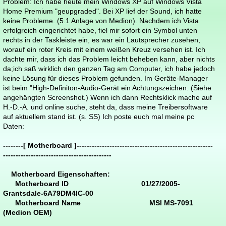
Problem: Ich habe heute mein Windows XP auf Windows Vista
Home Premium "geupgraded". Bei XP lief der Sound, ich hatte
keine Probleme. (5.1 Anlage von Medion). Nachdem ich Vista
erfolgreich eingerichtet habe, fiel mir sofort ein Symbol unten
rechts in der Taskleiste ein, es war ein Lautsprecher zusehen,
worauf ein roter Kreis mit einem weißen Kreuz versehen ist. Ich
dachte mir, dass ich das Problem leicht beheben kann, aber nichts
da;ich saß wirklich den ganzen Tag am Computer, ich habe jedoch
keine Lösung für dieses Problem gefunden. Im Geräte-Manager
ist beim "High-Definiton-Audio-Gerät ein Achtungszeichen. (Siehe
angehängten Screenshot.) Wenn ich dann Rechtsklick mache auf
H.-D.-A. und online suche, steht da, dass meine Treibersoftware
auf aktuellem stand ist. (s. SS) Ich poste euch mal meine pc
Daten:
--------[ Motherboard ]------------------------------------------------------
-------------------------------------------
Motherboard Eigenschaften:
Motherboard ID 01/27/2005-
Grantsdale-6A79DM4IC-00
Motherboard Name MSI MS-7091
(Medion OEM)