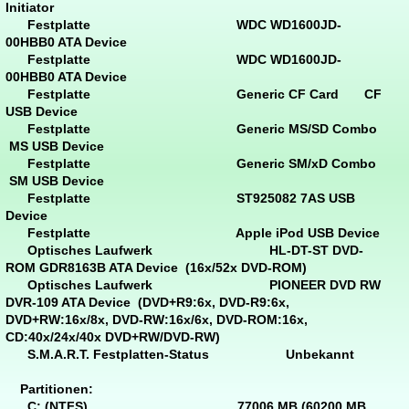
Initiator
Festplatte WDC WD1600JD-
00HBB0 ATA Device
Festplatte WDC WD1600JD-
00HBB0 ATA Device
Festplatte Generic CF Card CF
USB Device
Festplatte Generic MS/SD Combo
MS USB Device
Festplatte Generic SM/xD Combo
SM USB Device
Festplatte ST925082 7AS USB
Device
Festplatte Apple iPod USB Device
Optisches Laufwerk HL-DT-ST DVD-
ROM GDR8163B ATA Device (16x/52x DVD-ROM)
Optisches Laufwerk PIONEER DVD RW
DVR-109 ATA Device (DVD+R9:6x, DVD-R9:6x,
DVD+RW:16x/8x, DVD-RW:16x/6x, DVD-ROM:16x,
CD:40x/24x/40x DVD+RW/DVD-RW)
S.M.A.R.T. Festplatten-Status Unbekannt
Partitionen:
C: (NTFS) 77006 MB (60200 MB