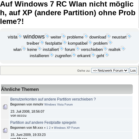
Auf Windows 7 RC Wlan nicht möglic
h, auf XP (andere Partition) ohne Prob
leme?!
windows
vista
probleme
download
weiter
neustart
treiber
festplatte
problem
kompatibel
wlan
keine
installiert
forum
verschieben
realtek
installieren
erkannt
geht
zugreifen
Gehe zu:
Ähnliche Themen
Benutzerkonten auf andere Partition verschieben ?
Begonnen von mmohr
Windows Vista Forum
23. Juli 2008, 18:56:07
von occcu
Partition auf andere Festplatte spiegeln
Begonnen von Mr.xxx
«
1
2
»
Windows XP Forum
15. Juni 2009, 19:33:23
von Mr.xxx