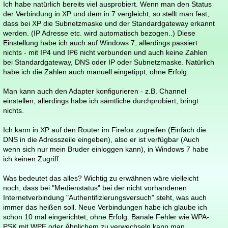
Ich habe natürlich bereits viel ausprobiert. Wenn man den Status
der Verbindung in XP und dem in 7 vergleicht, so stellt man fest,
dass bei XP die Subnetzmaske und der Standardgateway erkannt
werden. (IP Adresse etc. wird automatisch bezogen..) Diese
Einstellung habe ich auch auf Windows 7, allerdings passiert
nichts - mit IP4 und IP6 nicht verbunden und auch keine Zahlen
bei Standardgateway, DNS oder IP oder Subnetzmaske. Natürlich
habe ich die Zahlen auch manuell eingetippt, ohne Erfolg.
Man kann auch den Adapter konfigurieren - z.B. Channel
einstellen, allerdings habe ich sämtliche durchprobiert, bringt
nichts.
Ich kann in XP auf den Router im Firefox zugreifen (Einfach die
DNS in die Adresszeile eingeben), also er ist verfügbar (Auch
wenn sich nur mein Bruder einloggen kann), in Windows 7 habe
ich keinen Zugriff.
Was bedeutet das alles? Wichtig zu erwähnen wäre vielleicht
noch, dass bei "Medienstatus" bei der nicht vorhandenen
Internetverbindung "Authentifizierungsversuch" steht, was auch
immer das heißen soll. Neue Verbindungen habe ich glaube ich
schon 10 mal eingerichtet, ohne Erfolg. Banale Fehler wie WPA-
PSK mit WPE oder Ähnlichem zu verwechseln kann man