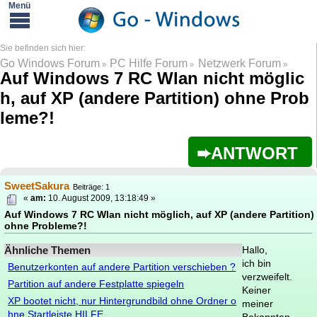
Go Windows Forum
PC Hilfe Forum
Netzwerk Forum
»
»
»
Auf Windows 7 RC Wlan nicht möglic
h, auf XP (andere Partition) ohne Prob
leme?!
ANTWORT
SweetSakura
Beiträge: 1
«
am:
10. August 2009, 13:18:49 »
Auf Windows 7 RC Wlan nicht möglich, auf XP (andere Partition)
ohne Probleme?!
Ähnliche Themen
Hallo,
ich bin
Benutzerkonten auf andere Partition verschieben ?
verzweifelt.
Partition auf andere Festplatte spiegeln
Keiner
XP bootet nicht, nur Hintergrundbild ohne Ordner o
meiner
hne Startleiste HILFE