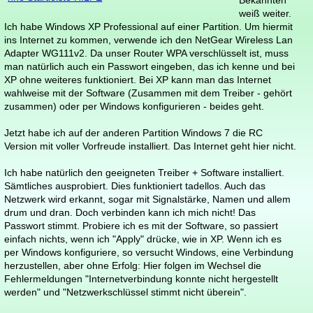
Bekannten
weiß weiter.
Ich habe Windows XP Professional auf einer Partition. Um hiermit
ins Internet zu kommen, verwende ich den NetGear Wireless Lan
Adapter WG111v2. Da unser Router WPA verschlüsselt ist, muss
man natürlich auch ein Passwort eingeben, das ich kenne und bei
XP ohne weiteres funktioniert. Bei XP kann man das Internet
wahlweise mit der Software (Zusammen mit dem Treiber - gehört
zusammen) oder per Windows konfigurieren - beides geht.
Jetzt habe ich auf der anderen Partition Windows 7 die RC
Version mit voller Vorfreude installiert. Das Internet geht hier nicht.
Ich habe natürlich den geeigneten Treiber + Software installiert.
Sämtliches ausprobiert. Dies funktioniert tadellos. Auch das
Netzwerk wird erkannt, sogar mit Signalstärke, Namen und allem
drum und dran. Doch verbinden kann ich mich nicht! Das
Passwort stimmt. Probiere ich es mit der Software, so passiert
einfach nichts, wenn ich "Apply" drücke, wie in XP. Wenn ich es
per Windows konfiguriere, so versucht Windows, eine Verbindung
herzustellen, aber ohne Erfolg: Hier folgen im Wechsel die
Fehlermeldungen "Internetverbindung konnte nicht hergestellt
werden" und "Netzwerkschlüssel stimmt nicht überein".