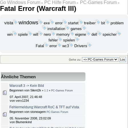
Go Windows Forum
PC Hilfe Forum
PC-Games Forum
»
»
»
Fatal Error (Warcraft III)
windows
vista
exe
startet
treiber
bit
problem
error
installation
games
win
spiele
will
nero
memory
eigene
dell
speicher
fehler
spielen
Drivers
wc3
Fatal
error
Gehe zu:
Ähnliche Themen
Warcraft 3 -> Kein Bild
Begonnen von Silent2k
«
1
2
»
PC-Games Forum
07. April 2007, 21:46:48
von verx1234
Fehlermeldung:Warcraft RoC & TFT auf Vista
Begonnen von stoneagem
PC-Games Forum
05. November 2008, 23:02:09
von Blumenkind