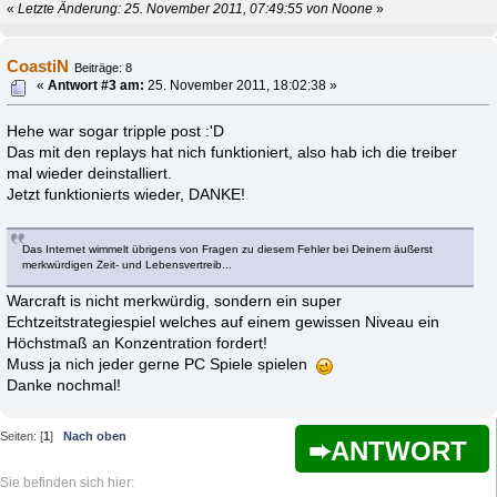
«
Letzte Änderung: 25. November 2011, 07:49:55 von Noone
»
CoastiN
Beiträge: 8
«
Antwort #3 am:
25. November 2011, 18:02:38 »
Hehe war sogar tripple post :'D
Das mit den replays hat nich funktioniert, also hab ich die treiber
mal wieder deinstalliert.
Jetzt funktionierts wieder, DANKE!
Das Internet wimmelt übrigens von Fragen zu diesem Fehler bei Deinem äußerst
merkwürdigen Zeit- und Lebensvertreib...
Warcraft is nicht merkwürdig, sondern ein super
Echtzeitstrategiespiel welches auf einem gewissen Niveau ein
Höchstmaß an Konzentration fordert!
Muss ja nich jeder gerne PC Spiele spielen
Danke nochmal!
Seiten: [
1
]
Nach oben
ANTWORT