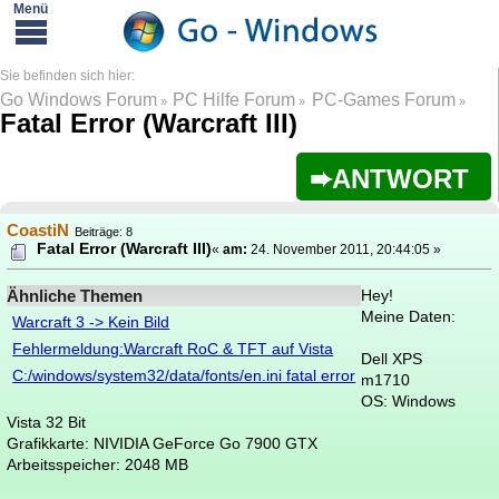
Go Windows Forum
PC Hilfe Forum
PC-Games Forum
»
»
»
Fatal Error (Warcraft III)
ANTWORT
CoastiN
Beiträge: 8
Fatal Error (Warcraft III)
«
am:
24. November 2011, 20:44:05 »
Ähnliche Themen
Hey!
Meine Daten:
Warcraft 3 -> Kein Bild
Fehlermeldung:Warcraft RoC & TFT auf Vista
Dell XPS
C:/windows/system32/data/fonts/en.ini fatal error
m1710
OS: Windows
Vista 32 Bit
Grafikkarte: NIVIDIA GeForce Go 7900 GTX
Arbeitsspeicher: 2048 MB