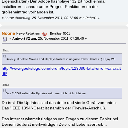
Eigenschaften) Den Adobe flashplayer 32 Bit noch einmal
installieren . schaue unter Progr.u. Funktionen ob der
größeneintrag vorhanden ist.
«
Letzte Änderung: 25. November 2011, 00:12:00 von Pebro1
»
Noone
News-Redakteur
Beiträge: 5001
«
Antwort #2 am:
25. November 2011, 07:29:40 »
Zitat
Guys, just delete Movies and Replays folders in ur game folder. Thats it :) Enjoy W3
http://www.geekstogo.com/forum/topic/129398-fatal-error-warcraft
-iii/
Zitat
Das RICOH sollten die Updates sein, wenn ich mich nicht irre.
Du irrst. Die Updates sind das dritte und vierte Gerät von unten.
Das "IEEE 1394"-Gerät ist nämlich der Firewire-Anschluß.
Das Internet wimmelt übrigens von Fragen zu diesem Fehler bei
Deinem äußerst merkwürdigen Zeit- und Lebensvertreib...