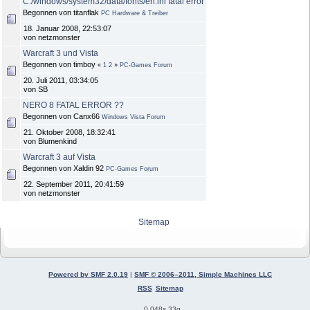
C:/windows/system32/data/fonts/en.ini fatal error
Begonnen von titanflak
PC Hardware & Treiber
18. Januar 2008, 22:53:07
von netzmonster
Warcraft 3 und Vista
Begonnen von timboy
«
1
2
»
PC-Games Forum
20. Juli 2011, 03:34:05
von SB
NERO 8 FATAL ERROR ??
Begonnen von Canx66
Windows Vista Forum
21. Oktober 2008, 18:32:41
von Blumenkind
Warcraft 3 auf Vista
Begonnen von Xaldin 92
PC-Games Forum
22. September 2011, 20:41:59
von netzmonster
Sitemap
Powered by SMF 2.0.19
|
SMF © 2006–2011, Simple Machines LLC
RSS
Sitemap
0.048s 33q