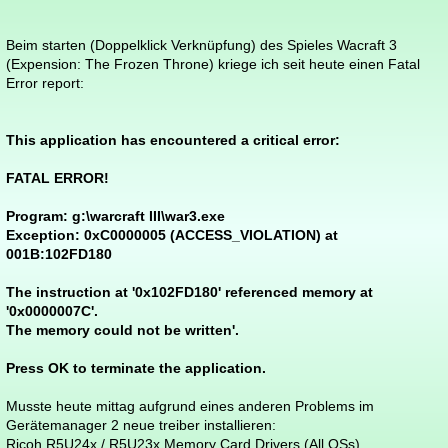
Beim starten (Doppelklick Verknüpfung) des Spieles Wacraft 3
(Expension: The Frozen Throne) kriege ich seit heute einen Fatal
Error report:
This application has encountered a critical error:
FATAL ERROR!
Program: g:\warcraft III\war3.exe
Exception: 0xC0000005 (ACCESS_VIOLATION) at
001B:102FD180
The instruction at '0x102FD180' referenced memory at
'0x0000007C'.
The memory could not be written'.
Press OK to terminate the application.
Musste heute mittag aufgrund eines anderen Problems im
Gerätemanager 2 neue treiber installieren:
Ricoh R5U24x / R5U23x Memory Card Drivers (All OSs)