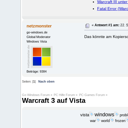
Warcraft III unter
Fatal Error (Warcr
netzmonster
«
Antwort #1 am:
22. S
go-windows.de
Das könnte am Kopiersch
Global Moderator
Windows Vista
Beiträge: 9384
Seiten: [
1
]
Nach oben
Go Windows Forum
»
PC Hilfe Forum
»
PC-Games Forum
»
Warcraft 3 auf Vista
windows
vista
prob
war
world
frozen