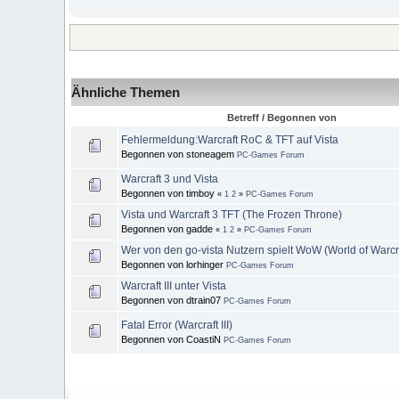
Ähnliche Themen
Betreff / Begonnen von
Fehlermeldung:Warcraft RoC & TFT auf Vista
Begonnen von stoneagem
PC-Games Forum
Warcraft 3 und Vista
Begonnen von timboy
«
1
2
»
PC-Games Forum
Vista und Warcraft 3 TFT (The Frozen Throne)
Begonnen von gadde
«
1
2
»
PC-Games Forum
Wer von den go-vista Nutzern spielt WoW (World of Warcr
Begonnen von lorhinger
PC-Games Forum
Warcraft III unter Vista
Begonnen von dtrain07
PC-Games Forum
Fatal Error (Warcraft III)
Begonnen von CoastiN
PC-Games Forum