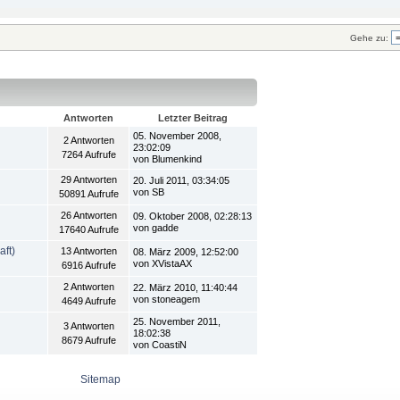
Gehe zu:
Antworten
Letzter Beitrag
05. November 2008,
2 Antworten
23:02:09
7264 Aufrufe
von Blumenkind
29 Antworten
20. Juli 2011, 03:34:05
von SB
50891 Aufrufe
26 Antworten
09. Oktober 2008, 02:28:13
von gadde
17640 Aufrufe
aft)
13 Antworten
08. März 2009, 12:52:00
von XVistaAX
6916 Aufrufe
2 Antworten
22. März 2010, 11:40:44
von stoneagem
4649 Aufrufe
25. November 2011,
3 Antworten
18:02:38
8679 Aufrufe
von CoastiN
Sitemap