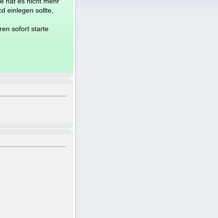
e hat es nicht mehr
d einlegen sollte,
en sofort starte