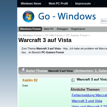
Windows News
Mein PC Profil
Impressum
Windows Forum
Mein PC
Einloggen
Registrieren
Go Windows Forum
»
PC Hilfe Forum
»
PC-Games Forum
»
Warcraft 3 auf Vista
Zum Thema
Warcraft 3 auf Vista
-
Hey...Ich habe ein problem mit Warcraf
heu
... im Bereich
PC-Games Forum
Autor
Thema:
(Antworten: 1
, Gele
Warcraft 3 auf Vista
Warcraft 3 auf Vist
Xaldin 92
Gast
Ähnliche Themen
Fehlermeldung:Warcraf
Warcraft 3 und Vista
Vista und Warcraft 3 