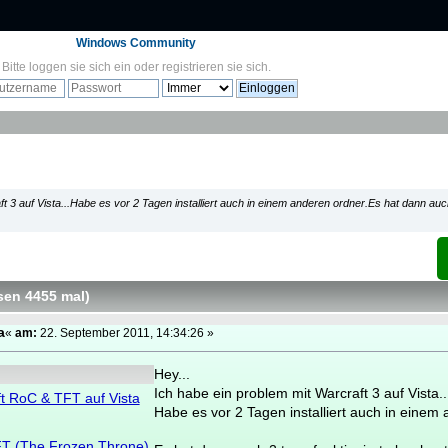
Windows Community
Bitte
loggen sie sich ein
oder
registrieren sie sich
.
t 3 auf Vista...Habe es vor 2 Tagen installiert auch in einem anderen ordner.Es hat dann auch
sen 4455 mal
)
a
«
am:
22. September 2011, 14:34:26 »
Hey...
Ich habe ein problem mit Warcraft 3 auf Vista..
t RoC & TFT auf Vista
Habe es vor 2 Tagen installiert auch in einem
TFT (The Frozen Throne)