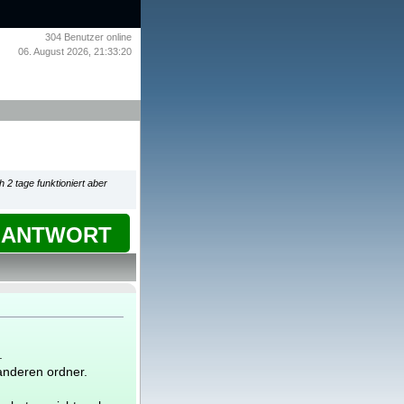
304
Benutzer online
06. August 2026, 21:33:20
 2 tage funktioniert aber
ANTWORT
.
 anderen ordner.