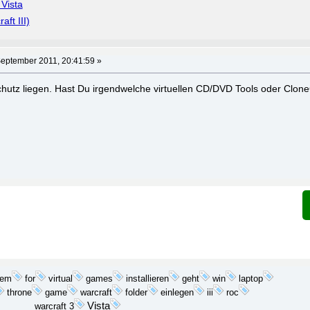
 Vista
aft III)
eptember 2011, 20:41:59 »
utz liegen. Hast Du irgendwelche virtuellen CD/DVD Tools oder CloneCD
lem
installieren
geht
win
laptop
for
virtual
games
throne
game
warcraft
folder
einlegen
iii
roc
Vista
warcraft 3