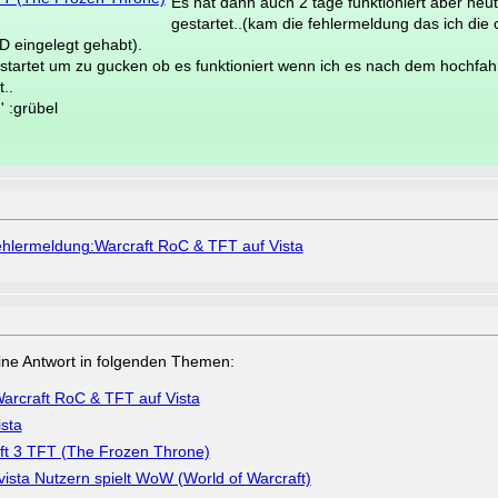
Es hat dann auch 2 tage funktioniert aber heut
gestartet..(kam die fehlermeldung das ich die c
D eingelegt gehabt).
tartet um zu gucken ob es funktioniert wenn ich es nach dem hochfahr
..
'' :grübel
hlermeldung:Warcraft RoC & TFT auf Vista
a eine Antwort in folgenden Themen:
arcraft RoC & TFT auf Vista
ista
ft 3 TFT (The Frozen Throne)
ista Nutzern spielt WoW (World of Warcraft)