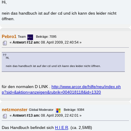
Hi,
nein das handbuch ist auf der cd und ich kann des leider nicht
öffnen.
Pebro1
Team
Beiträge: 7095
«
Antwort #12 am:
08. April 2009, 22:40:54 »
Hi,
nein das handbuch ist auf der cd und ich kann des leider nicht öffnen.
für den normalen D LINK .
http://www.arcor.de/hilfe/neu/index.ph
p?sid=&aktion=anzeigen&rubrik=004018118&id=1320
netzmonster
Global Moderator
Beiträge: 9384
«
Antwort #13 am:
08. April 2009, 22:42:01 »
Das Handbuch befindet sich
H I E R
. (ca. 2,5MB)