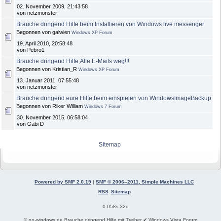
02. November 2009, 21:43:58
von netzmonster
Brauche dringend Hilfe beim Installieren von Windows live messenger
Begonnen von galwien
Windows XP Forum
19. April 2010, 20:58:48
von Pebro1
Brauche dringend Hilfe,Alle E-Mails weg!!!
Begonnen von Kristian_R
Windows XP Forum
13. Januar 2011, 07:55:48
von netzmonster
Brauche dringend eure Hilfe beim einspielen von WindowsImageBackup
Begonnen von Riker William
Windows 7 Forum
30. November 2015, 06:58:04
von Gabi D
Sitemap
Powered by SMF 2.0.19
|
SMF © 2006–2011, Simple Machines LLC
RSS
Sitemap
0.058s 32q
© go-windows.de Brauche dringend Hilfe mit Treiber ✔ Windows Vista Forum