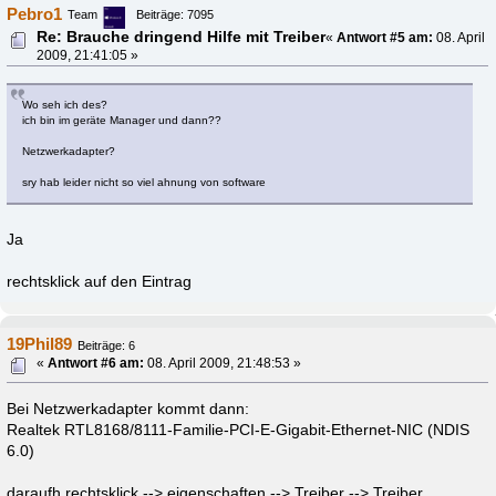
Pebro1
Team
Beiträge: 7095
Re: Brauche dringend Hilfe mit Treiber
«
Antwort #5 am:
08. April
2009, 21:41:05 »
Wo seh ich des?
ich bin im geräte Manager und dann??
Netzwerkadapter?
sry hab leider nicht so viel ahnung von software
Ja
rechtsklick auf den Eintrag
19Phil89
Beiträge: 6
«
Antwort #6 am:
08. April 2009, 21:48:53 »
Bei Netzwerkadapter kommt dann:
Realtek RTL8168/8111-Familie-PCI-E-Gigabit-Ethernet-NIC (NDIS
6.0)
daraufh rechtsklick --> eigenschaften --> Treiber --> Treiber