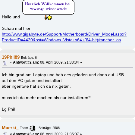
Hallo und
Schau mal hier
http://www.gigabyte.de/Support/Motherboard/Driver_Model.aspx?
ProductID=4420&ost=Windows+Vista+x64+(64-bit)#anchor_os
19Phil89
Beiträge: 6
«
Antwort #2 am:
08. April 2009, 21:33:34 »
Ich bin grad am Laptop und hab des geladen und dann auf USB
auf den PC getan und installiert.
aber irgentwie hat sich da nix getan.
muss ich da mehr machen als nur installieren?
Lg Phil
Maerki_
Team
Beiträge: 2508
«
Antwort #3 am:
08. April 2009, 21:35:07 »