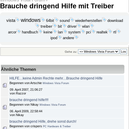
»
Brauche dringend Hilfe mit Treiber
windows
vista
wiederherstellen
download
64bit
sound
treiber
bit
wlan
driver
keine
lan
arcor
handbuch
system
pci
realtek
rtl
ipod
andere
Gehe zu:
Ähnliche Themen
HILFE....keine Admin Rechte mehr....Brauche dringend Hilfe
Begonnen von Artschie
Windows Vista Forum
09. April 2007, 21:06:27
von Razzor
brauche dringend hilfe!!!!
Begonnen von Nikay
Windows Vista Forum
06. April 2009, 22:58:44
von Nikay
brauche dringend Hilfe, drehe sonst durch!
Begonnen von crispers
PC Hardware & Treiber