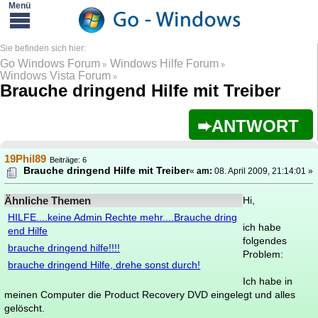
Go Windows Forum
Windows Hilfe Forum
»
»
Windows Vista Forum
»
Brauche dringend Hilfe mit Treiber
ANTWORT
19Phil89
Beiträge: 6
Brauche dringend Hilfe mit Treiber
«
am:
08. April 2009, 21:14:01 »
Ähnliche Themen
Hi,
HILFE....keine Admin Rechte mehr....Brauche dring
ich habe
end Hilfe
folgendes
brauche dringend hilfe!!!!
Problem:
brauche dringend Hilfe, drehe sonst durch!
Ich habe in
meinen Computer die Product Recovery DVD eingelegt und alles
gelöscht.