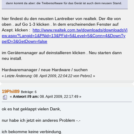
dann kommt da aber: die Treibersoftware für das Gerät ist auch dem neusen Stand.
hier findest du den neusten Lantreiber von realtek. Der 4te von
oben . auf Go 1-3 klicken . In dem erscheinenden Fenster auf
Acept. klicken :
http://www.realtek.com.tw/downloads/downloadsVi
ew.aspx?Langid=1&PNid=13&PFid=5&Level=5&Conn=4&DownTy
peID=3&GetDown=false
im Gerätemanager auf deinstallieren klicken . Neu starten dann
neu install.
Hardwaremanager / neue Hardware / suchen
«
Letzte Änderung: 08. April 2009, 22:04:22 von Pebro1
»
19Phil89
Beiträge: 6
«
Antwort #9 am:
08. April 2009, 22:17:49 »
ok es hat geklappt vielen Dank,
nur habe ich jetzt ein anderes Problem -.-
ich bekomme keine verbindung.