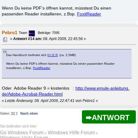
Wenn Du keine PDF's öffnen kannst, müsstest Du einen
passenden Reader installieren, z.Bsp.
FoxitReader
Pebro1
Team
Beiträge: 7095
«
Antwort #14 am:
08. April 2009, 22:45:56 »
Das Handbuch befindet sich
H I E R
. (ca. 2,5MB)
Wenn Du keine PDF's öffnen kannst, müsstest Du einen passenden Reader
installieren, z.Bsp.
FoxitReader
Oder Adobe Reader 9 = kostenlos :
http://www.emule-anleitung.
de/Adobe-Acrobat-Reader.html
«
Letzte Änderung: 08. April 2009, 22:47:41 von Pebro1
»
Seiten: [
1
]
2
Nach oben
ANTWORT
Go Windows Forum
Windows Hilfe Forum
»
»
Windows Vista Forum