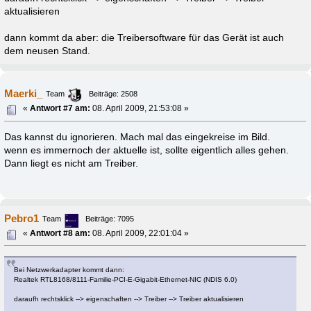
aktualisieren
dann kommt da aber: die Treibersoftware für das Gerät ist auch
dem neusen Stand.
Maerki_
Team
Beiträge: 2508
«
Antwort #7 am:
08. April 2009, 21:53:08 »
Das kannst du ignorieren. Mach mal das eingekreise im Bild.
wenn es immernoch der aktuelle ist, sollte eigentlich alles gehen.
Dann liegt es nicht am Treiber.
Pebro1
Team
Beiträge: 7095
«
Antwort #8 am:
08. April 2009, 22:01:04 »
Bei Netzwerkadapter kommt dann:
Realtek RTL8168/8111-Familie-PCI-E-Gigabit-Ethernet-NIC (NDIS 6.0)
daraufh rechtsklick --> eigenschaften --> Treiber --> Treiber aktualisieren