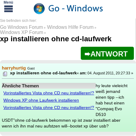
Go Windows Forum
Windows Hilfe Forum
»
»
Windows XP Forum
»
xp installieren ohne cd-laufwerk
ANTWORT
harryhurtig
Gast
xp installieren ohne cd-laufwerk
«
am:
04. August 2011, 20:27:33 »
Ähnliche Themen
hy leute vieleicht
weiß jemand
Vorinstalliertes Vista ohne CD neu installieren!?
einen tipp --ich
Windows XP ohne Laufwerk installieren
hab heut einen
Vorinstalliertes Vista ohne CD neu installieren!?
"Compaq Evo
D510
USDT"ohne cd-laufwerk bekommen xp ist zwar installiert aber
wenn ich ihn mal neu aufstzen will--bootet xp über usb?