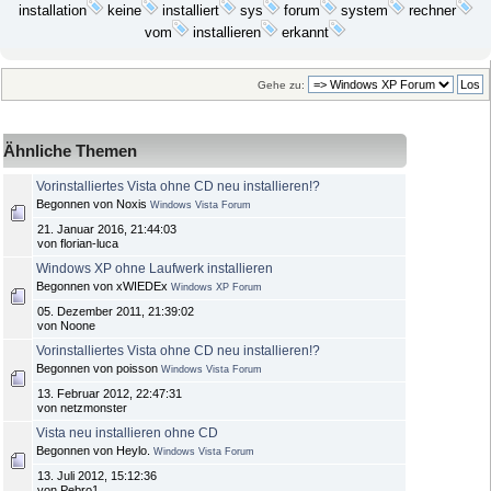
installation
keine
installiert
sys
forum
system
rechner
installieren
erkannt
vom
Gehe zu:
Ähnliche Themen
Vorinstalliertes Vista ohne CD neu installieren!?
Begonnen von Noxis
Windows Vista Forum
21. Januar 2016, 21:44:03
von florian-luca
Windows XP ohne Laufwerk installieren
Begonnen von xWIEDEx
Windows XP Forum
05. Dezember 2011, 21:39:02
von Noone
Vorinstalliertes Vista ohne CD neu installieren!?
Begonnen von poisson
Windows Vista Forum
13. Februar 2012, 22:47:31
von netzmonster
Vista neu installieren ohne CD
Begonnen von Heylo.
Windows Vista Forum
13. Juli 2012, 15:12:36
von Pebro1