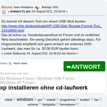
Noone
News-Redakteur
Beiträge: 5001
«
Antwort #1 am:
04. August 2011, 20:40:44 »
Du kannst mit diesem Tool von einem USB-Stick booten:
http://www.chip.de/downloads/HP-USB-Disk-Storage-Format-Tool_
23418669.html
Das ist schon ca. hunderttausendmal im Forum und im restlichen
Netz beschrieben. Ein wenig Geschick gehört allerdings dazu. Für
Ungeschickte empfiehlt sich ganz einfach ein externes DVD-
Laufwerk, das man für ca. 30,00 EUR kaufen kann.
«
Letzte Änderung: 04. August 2011, 20:46:02 von Noone
»
Seiten: [
1
]
Nach oben
ANTWORT
Go Windows Forum
Windows Hilfe Forum
»
»
Windows XP Forum
»
xp installieren ohne cd-laufwerk
windows
vista
startet
programme
treiber
pro
fax
festplatte
externe
formatieren