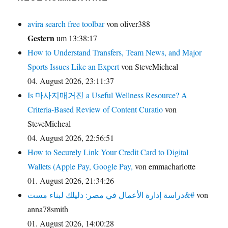
avira search free toolbar
von oliver388
Gestern
um 13:38:17
How to Understand Transfers, Team News, and Major
Sports Issues Like an Expert
von SteveMicheal
04. August 2026, 23:11:37
Is 마사지매거진 a Useful Wellness Resource? A
Criteria-Based Review of Content Curatio
von
SteveMicheal
04. August 2026, 22:56:51
How to Securely Link Your Credit Card to Digital
Wallets (Apple Pay, Google Pay,
von emmacharlotte
01. August 2026, 21:34:26
دراسة إدارة الأعمال في مصر: دليلك لبناء مست&#
von
anna78smith
01. August 2026, 14:00:28