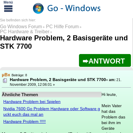
Go Windows Forum
PC Hilfe Forum
»
»
PC Hardware & Treiber
»
Hardware Problem, 2 Basisgeräte und
STK 7700
ANTWORT
µBx
Beiträge: 8
Hardware Problem, 2 Basisgeräte und STK 7700
«
am:
21.
November 2009, 12:06:01 »
Ähnliche Themen
Hi leute,
Hardware Problem bei Spielen
Mein Vater
Nvidia 7600 Go Problem Hardware oder Software g
hat das
uckt euch das mal an
Problem das
Hardware Problem !!!!!
bei ihm im
Geräte