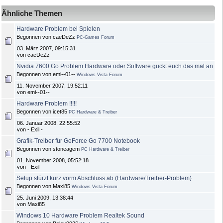
Ähnliche Themen
Hardware Problem bei Spielen
Begonnen von caeDeZz
PC-Games Forum
03. März 2007, 09:15:31
von caeDeZz
Nvidia 7600 Go Problem Hardware oder Software guckt euch das mal an
Begonnen von emi--01--
Windows Vista Forum
11. November 2007, 19:52:11
von emi--01--
Hardware Problem !!!!!
Begonnen von icet85
PC Hardware & Treiber
06. Januar 2008, 22:55:52
von - Exil -
Grafik-Treiber für GeForce Go 7700 Notebook
Begonnen von stoneagem
PC Hardware & Treiber
01. November 2008, 05:52:18
von - Exil -
Setup stürzt kurz vorm Abschluss ab (Hardware/Treiber-Problem)
Begonnen von Maxi85
Windows Vista Forum
25. Juni 2009, 13:38:44
von Maxi85
Windows 10 Hardware Problem Realtek Sound