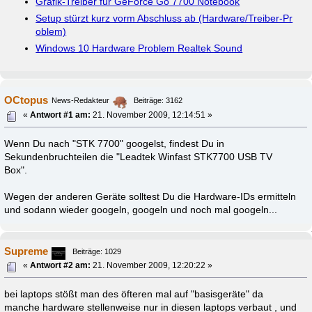
Grafik-Treiber für GeForce Go 7700 Notebook
Setup stürzt kurz vorm Abschluss ab (Hardware/Treiber-Pr
oblem)
Windows 10 Hardware Problem Realtek Sound
OCtopus
News-Redakteur
Beiträge: 3162
«
Antwort #1 am:
21. November 2009, 12:14:51 »
Wenn Du nach "STK 7700" googelst, findest Du in
Sekundenbruchteilen die "Leadtek Winfast STK7700 USB TV
Box".
Wegen der anderen Geräte solltest Du die Hardware-IDs ermitteln
und sodann wieder googeln, googeln und noch mal googeln...
Supreme
Beiträge: 1029
«
Antwort #2 am:
21. November 2009, 12:20:22 »
bei laptops stößt man des öfteren mal auf "basisgeräte" da
manche hardware stellenweise nur in diesen laptops verbaut , und