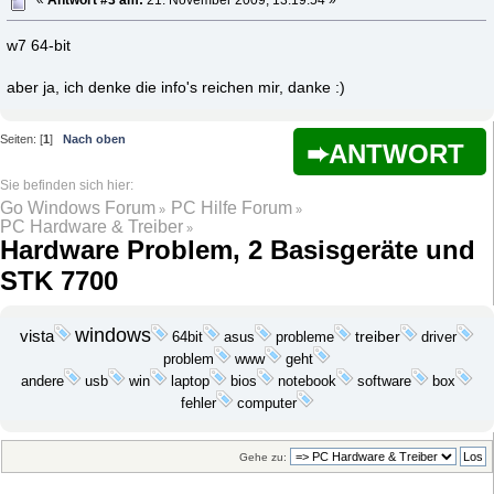
«
Antwort #3 am:
21. November 2009, 13:19:54 »
w7 64-bit
aber ja, ich denke die info's reichen mir, danke :)
Seiten: [
1
]
Nach oben
ANTWORT
Go Windows Forum
PC Hilfe Forum
»
»
PC Hardware & Treiber
»
Hardware Problem, 2 Basisgeräte und
STK 7700
windows
vista
probleme
treiber
64bit
asus
driver
problem
geht
www
usb
win
laptop
andere
bios
notebook
software
box
fehler
computer
Gehe zu: