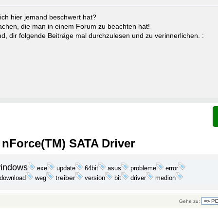
ich hier jemand beschwert hat?
Sachen, die man in einem Forum zu beachten hat!
d, dir folgende Beiträge mal durchzulesen und zu verinnerlichen. :
 nForce(TM) SATA Driver
indows
exe
update
probleme
64bit
asus
error
download
treiber
bit
medion
weg
version
driver
Gehe zu: