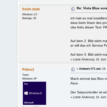
Re: Vista Blue sc
fresh-style
Windows 2.0
ich hab es mal installie
Beiträge: 38
dass beim lösen des pr
obe links dieser Tex
Auf dem 2. Bild sieht m
er will das ich Service P
Auf dem 3. Bild sieht m
«
Letzte Änderung: 16. Juni 
Pebro1
«
Antwort #71 am:
16. 
Team
Mach einmal das Bios neu
Windows XP
Asus .
Der Satacontroller ist e
«
Letzte Änderung: 16. Juni