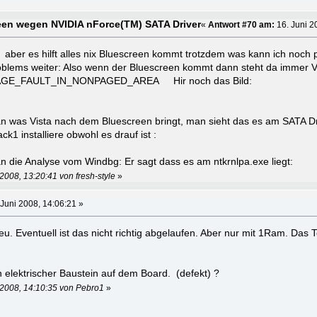
reen wegen NVIDIA nForce(TM) SATA Driver
«
Antwort #70 am:
16. Juni 2
rt aber es hilft alles nix Bluescreen kommt trotzdem was kann ich noch pr
oblems weiter: Also wenn der Bluescreen kommt dann steht da immer V
t: PAGE_FAULT_IN_NONPAGED_AREA Hir noch das Bild:
an was Vista nach dem Bluescreen bringt, man sieht das es am SATA Dri
ack1 installiere obwohl es drauf ist :
an die Analyse vom Windbg: Er sagt dass es am ntkrnlpa.exe liegt:
2008, 13:20:41 von fresh-style
»
Juni 2008, 14:06:21 »
. Eventuell ist das nicht richtig abgelaufen. Aber nur mit 1Ram. Das To
in elektrischer Baustein auf dem Board. (defekt) ?
 2008, 14:10:35 von Pebro1
»