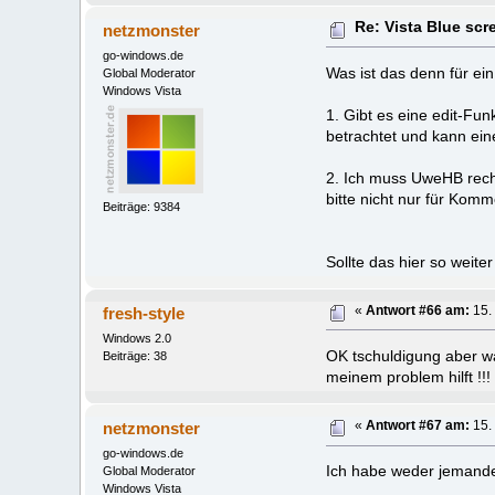
Re: Vista Blue sc
netzmonster
go-windows.de
Was ist das denn für ei
Global Moderator
Windows Vista
1. Gibt es eine edit-Fu
betrachtet und kann ein
2. Ich muss UweHB recht
bitte nicht nur für Komm
Beiträge: 9384
Sollte das hier so weit
fresh-style
«
Antwort #66 am:
15. 
Windows 2.0
OK tschuldigung aber wa
Beiträge: 38
meinem problem hilft !!!
netzmonster
«
Antwort #67 am:
15. 
go-windows.de
Ich habe weder jemanden
Global Moderator
Windows Vista