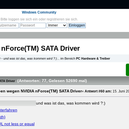
Windows Community
Bitte
loggen sie sich ein
oder
registrieren sie sich
.
 nForce(TM) SATA Driver
r
-
und was ist das, was kommen wird ?:)
... im Bereich
PC Hardware & Treiber
(Antworten: 77
, Gelesen 52690 mal
)
ATA Driver
reen wegen NVIDIA nForce(TM) SATA Driver
«
Antwort #60 am:
15. Juni 2
und was ist das, was kommen wird ?:)
terfahren
th)
L not less or equal