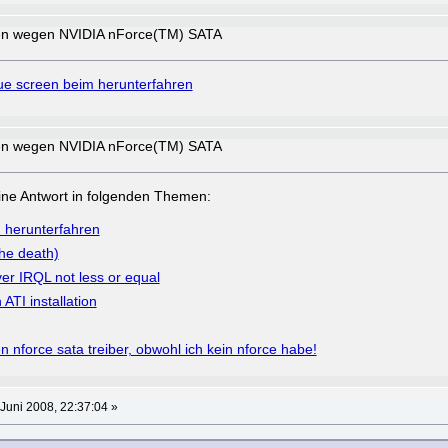
een wegen NVIDIA nForce(TM) SATA
ue screen beim herunterfahren
een wegen NVIDIA nForce(TM) SATA
a eine Antwort in folgenden Themen:
 herunterfahren
the death)
ver IRQL not less or equal
ATI installation
 nforce sata treiber, obwohl ich kein nforce habe!
Juni 2008, 22:37:04 »