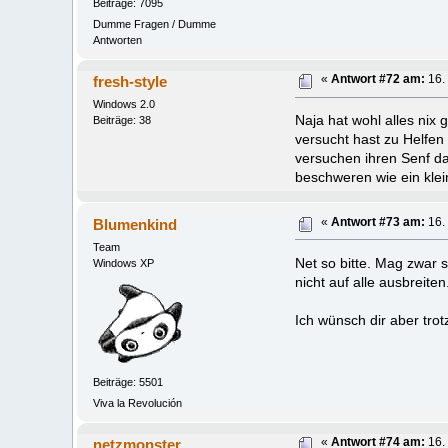
Beiträge: 7095
Dumme Fragen / Dumme
Antworten
fresh-style
«
Antwort #72 am:
16. 
Windows 2.0
Naja hat wohl alles ni
Beiträge: 38
versucht hast zu Helfen
versuchen ihren Senf da
beschweren wie ein klein
Blumenkind
«
Antwort #73 am:
16. 
Team
Net so bitte. Mag zwar 
Windows XP
nicht auf alle ausbreiten.
Ich wünsch dir aber tro
Beiträge: 5501
Viva la Revolución
netzmonster
«
Antwort #74 am:
16. 