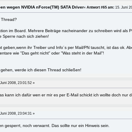
reen wegen NVIDIA nForce(TM) SATA Driver
«
Antwort #65 am:
15. Juni 2
n Thread?
nktion im Board. Mehrere Beiträge nacheinander zu schreiben wird als P
e Sperre nach sich ziehen!
 geben,wenn ihr Treiber und Info´s per Mail/PN tauscht, ist das ok. A
entare wie "Das geht nicht" oder "Was steht in der Mail"!
er gehen, werde ich diesen Thread schließen!
Juni 2008, 23:01:52 »
s kann ich dafür wen er mir es per E-Mail schickt ich wollte doch nur 
Juni 2008, 23:04:31 »
 gesperrt, noch verwarnt. Das sollte nur ein Hinweis sein.