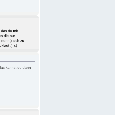
 das du mir
en die nur
 nennt) sich zu
laut :):):)
 das kannst du dann