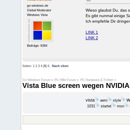
go-windows.de
Wieso glaubst Du, das s
Global Moderator
Windows Vista
Es gibt nunmal einige 
Ich empfehle Dir dringen
LINK 1
LINK 2
Beiträge: 9384
Seiten:
1
2
3
4
[
5
]
6
Nach oben
Go Windows Forum
»
PC Hilfe Forum
»
PC Hardware & Treiber
»
Vista Blue screen wegen NVIDIA
w
vista
aero
style
startet
1031
msn