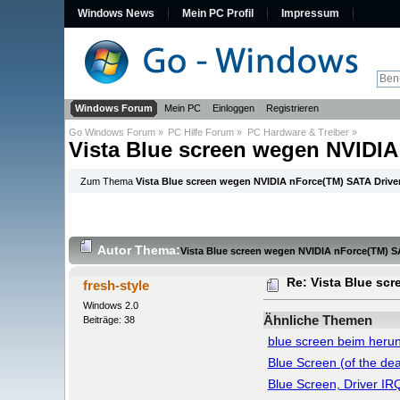
Windows News
Mein PC Profil
Impressum
Windows Forum
Mein PC
Einloggen
Registrieren
Go Windows Forum
»
PC Hilfe Forum
»
PC Hardware & Treiber
»
Vista Blue screen wegen NVIDIA
Zum Thema
Vista Blue screen wegen NVIDIA nForce(TM) SATA Drive
Autor
Thema:
Vista Blue screen wegen NVIDIA nForce(TM) S
Re: Vista Blue sc
fresh-style
Windows 2.0
Ähnliche Themen
Beiträge: 38
blue screen beim herun
Blue Screen (of the dea
Blue Screen, Driver IRQ