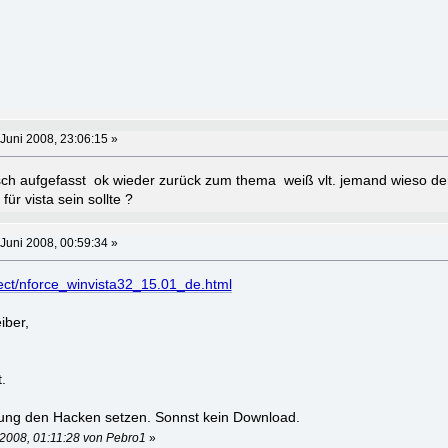
Juni 2008, 23:06:15 »
sch aufgefasst ok wieder zurück zum thema weiß vlt. jemand wieso der 
für vista sein sollte ?
Juni 2008, 00:59:34 »
ject/nforce_winvista32_15.01_de.html
iber,
.
rung den Hacken setzen. Sonnst kein Download.
 2008, 01:11:28 von Pebro1
»