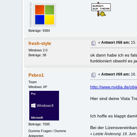
Beiträge: 9384
fresh-style
«
Antwort #68 am:
15. 
Windows 2.0
ok dann habe ich es fal
Beiträge: 38
funktioniert obwohl es ja 
Pebro1
«
Antwort #69 am:
16. 
Team
http://www.nvidia.de/ob
Windows XP
Hier sind deine Vista Tre
Ich hoffe es klappt damit
Beiträge: 7095
Bei der Lizensvereinba
Dumme Fragen / Dumme
«
Letzte Änderung: 16. Juni
Antworten