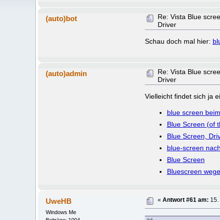
Re: Vista Blue scr
(auto)bot
Driver
Schau doch mal hier:
bl
Re: Vista Blue scr
(auto)admin
Driver
Vielleicht findet sich j
blue screen beim
Blue Screen (of 
Blue Screen, Dri
blue-screen nach 
Blue Screen
Bluescreen wegen
UweHB
«
Antwort #61 am:
15. 
Windows Me
Beiträge: 1004