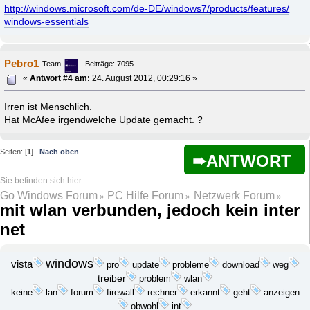
http://windows.microsoft.com/de-DE/windows7/products/features/
windows-essentials
Pebro1
Team
Beiträge: 7095
«
Antwort #4 am:
24. August 2012, 00:29:16 »
Irren ist Menschlich.
Hat McAfee irgendwelche Update gemacht. ?
Seiten: [
1
]
Nach oben
ANTWORT
Go Windows Forum
PC Hilfe Forum
Netzwerk Forum
»
»
»
mit wlan verbunden, jedoch kein inter
net
windows
vista
update
probleme
download
pro
weg
treiber
problem
wlan
keine
lan
erkannt
geht
anzeigen
forum
firewall
rechner
obwohl
int