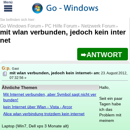
Go Windows Forum
PC Hilfe Forum
Netzwerk Forum
»
»
»
mit wlan verbunden, jedoch kein inter
net
ANTWORT
G:p.
Gast
mit wlan verbunden, jedoch kein internet
«
am:
23. August 2012,
07:32:56 »
Ähnliche Themen
Hallo,
Mit Internet verbunden, aber Symbol sagt nicht ver
Seit ein paar
bunden!
Tagen habe
kein Internet über Wlan - Vista - Arcor
ich das
Alice wlan verbindung trotzdem kein internet
Problem mit
meinem
Laptop (Win7, Dell xps 3 Monate alt)