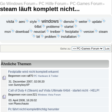
Go Windows Forum
PC Hilfe Forum
PC-Games Forum
»
»
»
steam läuft komplett nicht...
windows
vista
update
aero
style
dienste
weiter
probleme
startet
64bit
download
treiber
festplatte
msn
neustart
version
steam
bit
problem
installation
Gehe zu:
Ähnliche Themen
Festplatte wird nicht komplett erkannt
Begonnen von ralf70
PC Hardware & Treiber
31. Dezember 2007, 02:00:20
von SunnyboyXP
Call of Duty 4 (Steam) auf Vista Ultimate 64bit - startet nicht - HELP!
Begonnen von coxx321
Windows Vista Forum
03. April 2008, 16:26:02
von Plueschauto
Pc fährt nicht komplett/richtig herunter