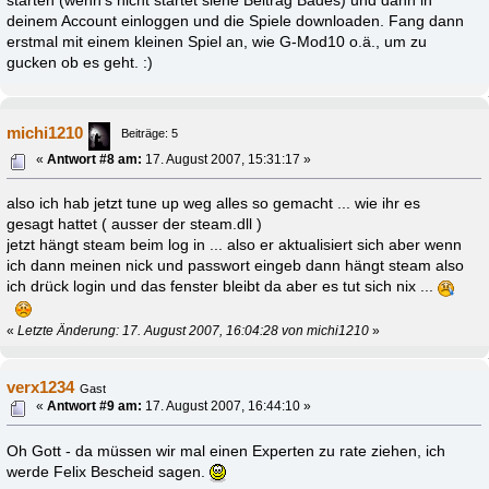
starten (wenn's nicht startet siehe Beitrag Bades) und dann in
deinem Account einloggen und die Spiele downloaden. Fang dann
erstmal mit einem kleinen Spiel an, wie G-Mod10 o.ä., um zu
gucken ob es geht. :)
michi1210
Beiträge: 5
«
Antwort #8 am:
17. August 2007, 15:31:17 »
also ich hab jetzt tune up weg alles so gemacht ... wie ihr es
gesagt hattet ( ausser der steam.dll )
jetzt hängt steam beim log in ... also er aktualisiert sich aber wenn
ich dann meinen nick und passwort eingeb dann hängt steam also
ich drück login und das fenster bleibt da aber es tut sich nix ...
«
Letzte Änderung: 17. August 2007, 16:04:28 von michi1210
»
verx1234
Gast
«
Antwort #9 am:
17. August 2007, 16:44:10 »
Oh Gott - da müssen wir mal einen Experten zu rate ziehen, ich
werde Felix Bescheid sagen.