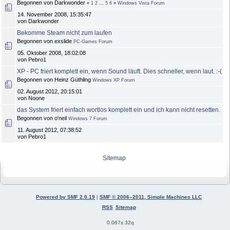
Begonnen von Darkwonder
«
1
2
...
5
6
»
Windows Vista Forum
14. November 2008, 15:35:47
von Darkwonder
Bekomme Steam nicht zum laufen
Begonnen von exslide
PC-Games Forum
05. Oktober 2008, 18:02:08
von Pebro1
XP - PC friert komplett ein, wenn Sound läuft. Dies schneller, wenn laut. :-(
Begonnen von Heinz Güthling
Windows XP Forum
02. August 2012, 20:15:01
von Noone
das System friert einfach wortlos komplett ein und ich kann nicht resetten.
Begonnen von o'neil
Windows 7 Forum
11. August 2012, 07:38:52
von Pebro1
Sitemap
Powered by SMF 2.0.19
|
SMF © 2006–2011, Simple Machines LLC
RSS
Sitemap
0.067s 32q