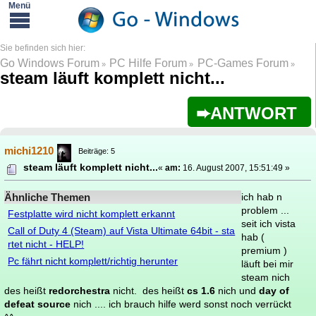
Go Windows Forum
PC Hilfe Forum
PC-Games Forum
»
»
»
steam läuft komplett nicht...
ANTWORT
michi1210
Beiträge: 5
steam läuft komplett nicht...
«
am:
16. August 2007, 15:51:49 »
Ähnliche Themen
ich hab n
problem ...
Festplatte wird nicht komplett erkannt
seit ich vista
Call of Duty 4 (Steam) auf Vista Ultimate 64bit - sta
hab (
rtet nicht - HELP!
premium )
Pc fährt nicht komplett/richtig herunter
läuft bei mir
steam nich
des heißt
redorchestra
nicht. des heißt
cs 1.6
nich und
day of
defeat source
nich .... ich brauch hilfe werd sonst noch verrückt