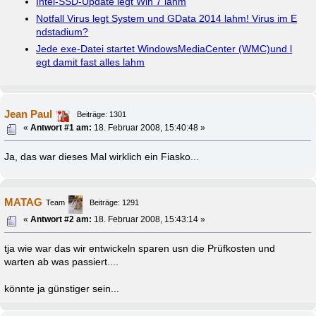
Intel-SSD-Update legt Win 7 lahm
Notfall Virus legt System und GData 2014 lahm! Virus im E
ndstadium?
Jede exe-Datei startet WindowsMediaCenter (WMC)und l
egt damit fast alles lahm
Jean Paul
Beiträge: 1301
«
Antwort #1 am:
18. Februar 2008, 15:40:48 »
Ja, das war dieses Mal wirklich ein Fiasko...
MATAG
Team
Beiträge: 1291
«
Antwort #2 am:
18. Februar 2008, 15:43:14 »
tja wie war das wir entwickeln sparen usn die Prüfkosten und
warten ab was passiert....
könnte ja günstiger sein...