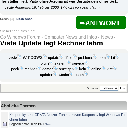
herstellen ließ. Vista ohne Acronis ist wie Bergsteigen ohne Seil...
«
Letzte Änderung: 18. Februar 2008, 17:07:23 von Jean Paul
»
Seiten: [
1
]
Nach oben
ANTWORT
Go Windows Forum
Computer News und Infos
News
»
»
»
Vista Update legt Rechner lahm
windows
vista
update
probleme
bit
64bit
msn
forum
system
service
anzeigen
kein
pack
rechner
games
online
vist
updaten
wieder
patch
Gehe zu:
Ähnliche Themen
Kaspersky- und GDATA-Nutzer: Fehlalarm von Kaspersky legt Windows-Re
chner lahm
Begonnen von Jean Paul
News