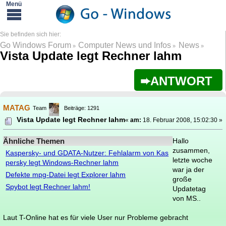
Go Windows Forum
Computer News und Infos
News
»
»
»
Vista Update legt Rechner lahm
ANTWORT
MATAG
Team
Beiträge: 1291
Vista Update legt Rechner lahm
«
am:
18. Februar 2008, 15:02:30 »
Ähnliche Themen
Hallo
zusammen,
Kaspersky- und GDATA-Nutzer: Fehlalarm von Kas
letzte woche
persky legt Windows-Rechner lahm
war ja der
Defekte mpg-Datei legt Explorer lahm
große
Spybot legt Rechner lahm!
Updatetag
von MS..
Laut T-Online hat es für viele User nur Probleme gebracht