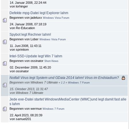
14. Januar 2008, 22:24:44
von lorhinger
Defekte mpg-Datei legt Explorer lahm
Begonnen von jadeluxx
Windows Vista Forum
24. Januar 2008, 07:18:19
von Re-Education
Spybot legt Rechner lahm!
Begonnen von Lober
Windows Vista Forum
11. Juni 2008, 11:43:11
von sprinttom
Intel-SSD-Update legt Win 7 lahm
Begonnen von ossinator
Short-News
02. Dezember 2009, 11:45:20
von ossinator
Notfall Virus legt System und GData 2014 lahm! Virus im Endstadium?
Begonnen von Windows 7 Ultimate
«
1
2
»
Windows 7 Forum
15. Oktober 2013, 11:31:47
von Windows 7 Ultimate
Jede exe-Datei startet WindowsMediaCenter (WMC)und legt damit fast alle
s lahm
Begonnen von wermue
Windows 7 Forum
22. April 2023, 08:20:39
von samuel201