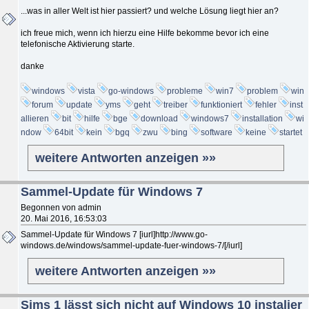
...was in aller Welt ist hier passiert? und welche Lösung liegt hier an?
ich freue mich, wenn ich hierzu eine Hilfe bekomme bevor ich eine
telefonische Aktivierung starte.
danke
windows
vista
go-windows
probleme
win7
problem
win
forum
update
yms
geht
treiber
funktioniert
fehler
inst
allieren
bit
hilfe
bge
download
windows7
installation
wi
ndow
64bit
kein
bgq
zwu
bing
software
keine
startet
weitere Antworten anzeigen »»
Sammel-Update für Windows 7
Begonnen von admin
20. Mai 2016, 16:53:03
Sammel-Update für Windows 7 [iurl]http://www.go-
windows.de/windows/sammel-update-fuer-windows-7/[/iurl]
weitere Antworten anzeigen »»
Sims 1 lässt sich nicht auf Windows 10 instalier