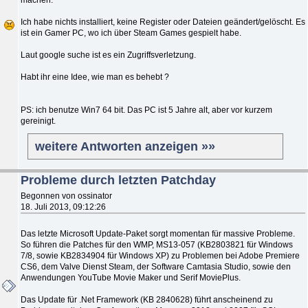
Ich habe nichts installiert, keine Register oder Dateien geändert/gelöscht. Es
ist ein Gamer PC, wo ich über Steam Games gespielt habe.
Laut google suche ist es ein Zugriffsverletzung.
Habt ihr eine Idee, wie man es behebt ?
PS: ich benutze Win7 64 bit. Das PC ist 5 Jahre alt, aber vor kurzem
gereinigt.
weitere Antworten anzeigen »»
Probleme durch letzten Patchday
Begonnen von ossinator
18. Juli 2013, 09:12:26
Das letzte Microsoft Update-Paket sorgt momentan für massive Probleme.
So führen die Patches für den WMP, MS13-057 (KB2803821 für Windows
7/8, sowie KB2834904 für Windows XP) zu Problemen bei Adobe Premiere
CS6, dem Valve Dienst Steam, der Software Camtasia Studio, sowie den
Anwendungen YouTube Movie Maker und Serif MoviePlus.
Das Update für .Net Framework (KB 2840628) führt anscheinend zu