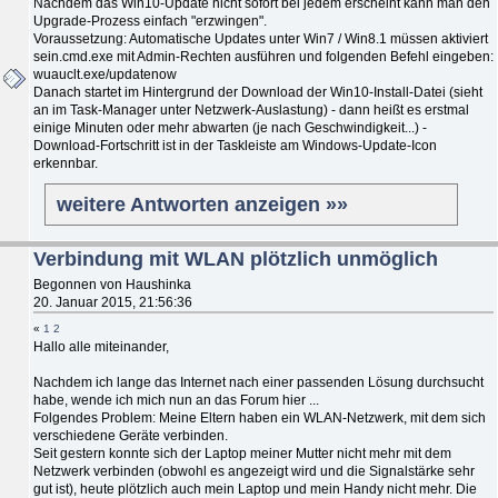
Nachdem das Win10-Update nicht sofort bei jedem erscheint kann man den
Upgrade-Prozess einfach "erzwingen".
Voraussetzung: Automatische Updates unter Win7 / Win8.1 müssen aktiviert
sein.cmd.exe mit Admin-Rechten ausführen und folgenden Befehl eingeben:
wuauclt.exe/updatenow
Danach startet im Hintergrund der Download der Win10-Install-Datei (sieht
an im Task-Manager unter Netzwerk-Auslastung) - dann heißt es erstmal
einige Minuten oder mehr abwarten (je nach Geschwindigkeit...) -
Download-Fortschritt ist in der Taskleiste am Windows-Update-Icon
erkennbar.
weitere Antworten anzeigen »»
Verbindung mit WLAN plötzlich unmöglich
Begonnen von Haushinka
20. Januar 2015, 21:56:36
«
1
2
Hallo alle miteinander,
Nachdem ich lange das Internet nach einer passenden Lösung durchsucht
habe, wende ich mich nun an das Forum hier ...
Folgendes Problem: Meine Eltern haben ein WLAN-Netzwerk, mit dem sich
verschiedene Geräte verbinden.
Seit gestern konnte sich der Laptop meiner Mutter nicht mehr mit dem
Netzwerk verbinden (obwohl es angezeigt wird und die Signalstärke sehr
gut ist), heute plötzlich auch mein Laptop und mein Handy nicht mehr. Die