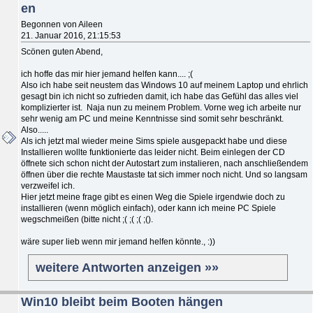
en
Begonnen von Aileen
21. Januar 2016, 21:15:53
Scönen guten Abend,
ich hoffe das mir hier jemand helfen kann.... ;(
Also ich habe seit neustem das Windows 10 auf meinem Laptop und ehrlich
gesagt bin ich nicht so zufrieden damit, ich habe das Gefühl das alles viel
komplizierter ist. Naja nun zu meinem Problem. Vorne weg ich arbeite nur
sehr wenig am PC und meine Kenntnisse sind somit sehr beschränkt.
Also.....
Als ich jetzt mal wieder meine Sims spiele ausgepackt habe und diese
Installieren wollte funktionierte das leider nicht. Beim einlegen der CD
öffnete sich schon nicht der Autostart zum instalieren, nach anschließendem
öffnen über die rechte Maustaste tat sich immer noch nicht. Und so langsam
verzweifel ich.
Hier jetzt meine frage gibt es einen Weg die Spiele irgendwie doch zu
installieren (wenn möglich einfach), oder kann ich meine PC Spiele
wegschmeißen (bitte nicht ;( ;( ;( ;().
wäre super lieb wenn mir jemand helfen könnte., :))
weitere Antworten anzeigen »»
Win10 bleibt beim Booten hängen