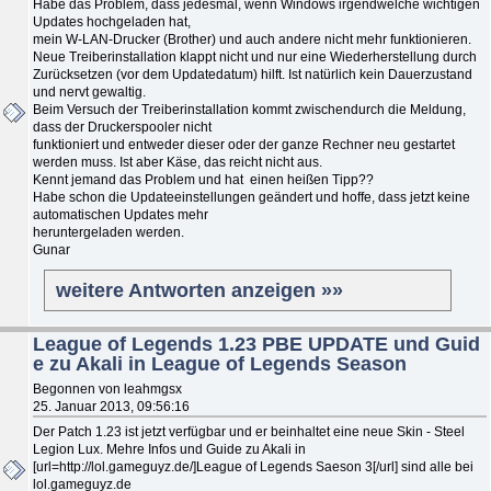
Habe das Problem, dass jedesmal, wenn Windows irgendwelche wichtigen
Updates hochgeladen hat,
mein W-LAN-Drucker (Brother) und auch andere nicht mehr funktionieren.
Neue Treiberinstallation klappt nicht und nur eine Wiederherstellung durch
Zurücksetzen (vor dem Updatedatum) hilft. Ist natürlich kein Dauerzustand
und nervt gewaltig.
Beim Versuch der Treiberinstallation kommt zwischendurch die Meldung,
dass der Druckerspooler nicht
funktioniert und entweder dieser oder der ganze Rechner neu gestartet
werden muss. Ist aber Käse, das reicht nicht aus.
Kennt jemand das Problem und hat einen heißen Tipp??
Habe schon die Updateeinstellungen geändert und hoffe, dass jetzt keine
automatischen Updates mehr
heruntergeladen werden.
Gunar
weitere Antworten anzeigen »»
League of Legends 1.23 PBE UPDATE und Guid
e zu Akali in League of Legends Season
Begonnen von leahmgsx
25. Januar 2013, 09:56:16
Der Patch 1.23 ist jetzt verfügbar und er beinhaltet eine neue Skin - Steel
Legion Lux. Mehre Infos und Guide zu Akali in
[url=http://lol.gameguyz.de/]League of Legends Saeson 3[/url] sind alle bei
lol.gameguyz.de