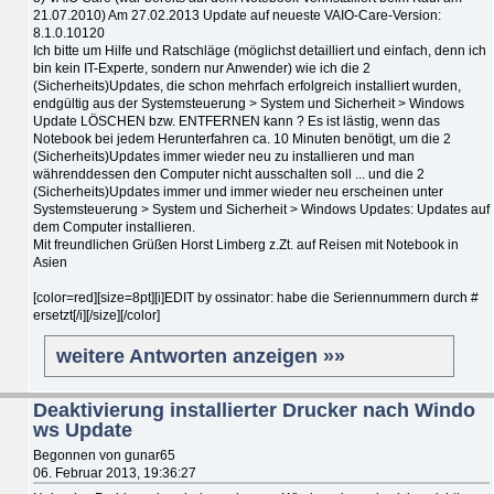
21.07.2010) Am 27.02.2013 Update auf neueste VAIO-Care-Version:
8.1.0.10120
Ich bitte um Hilfe und Ratschläge (möglichst detailliert und einfach, denn ich
bin kein IT-Experte, sondern nur Anwender) wie ich die 2
(Sicherheits)Updates, die schon mehrfach erfolgreich installiert wurden,
endgültig aus der Systemsteuerung > System und Sicherheit > Windows
Update LÖSCHEN bzw. ENTFERNEN kann ? Es ist lästig, wenn das
Notebook bei jedem Herunterfahren ca. 10 Minuten benötigt, um die 2
(Sicherheits)Updates immer wieder neu zu installieren und man
währenddessen den Computer nicht ausschalten soll ... und die 2
(Sicherheits)Updates immer und immer wieder neu erscheinen unter
Systemsteuerung > System und Sicherheit > Windows Updates: Updates auf
dem Computer installieren.
Mit freundlichen Grüßen Horst Limberg z.Zt. auf Reisen mit Notebook in
Asien
[color=red][size=8pt][i]EDIT by ossinator: habe die Seriennummern durch #
ersetzt[/i][/size][/color]
weitere Antworten anzeigen »»
Deaktivierung installierter Drucker nach Windo
ws Update
Begonnen von gunar65
06. Februar 2013, 19:36:27