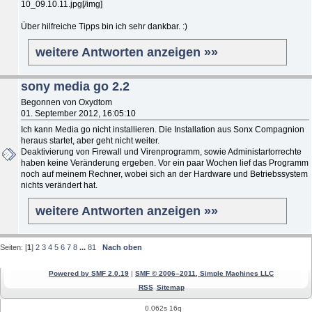
10_09.10.11.jpg[/img]
Über hilfreiche Tipps bin ich sehr dankbar. :)
weitere Antworten anzeigen »»
sony media go 2.2
Begonnen von Oxydtom
01. September 2012, 16:05:10
Ich kann Media go nicht installieren. Die Installation aus Sonx Compagnion
heraus startet, aber geht nicht weiter.
Deaktivierung von Firewall und Virenprogramm, sowie Administartorrechte
haben keine Veränderung ergeben. Vor ein paar Wochen lief das Programm
noch auf meinem Rechner, wobei sich an der Hardware und Betriebssystem
nichts verändert hat.
weitere Antworten anzeigen »»
Seiten: [
1
]
2
3
4
5
6
7
8
...
81
Nach oben
Powered by SMF 2.0.19
|
SMF © 2006–2011, Simple Machines LLC
RSS
Sitemap
0.062s 16q