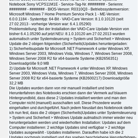
Notebook Sony VCPS11M1E - Service-Tag-Nr. ######## - Seriennr.
######## - ####### - BIOS-Verson: R0310Q3 - Betriebssystemversion:
Microsoft Windows 7 Home Premium Service Pack 1 - ME-Version:
6.0.0.1184 - Systemtyp: 64-Bit - VAIO-Care Version: 8.1.0.10120 (seit
27.02.2013 - vorherige Version war: 6.4.1.05290)
Problemstellung: Bei der Installation der VAIO-Care Update-Version von
bisher 6.4.1.05290 auf jetzt NEU: 8.1.0.10120 am 27.02.2013 wurden
automatisch unter Systemsteuerung > System und Sicherheit > Windows
Update die 2 obigen folgenden (Sicherheits)Updates heruntergeladen:
1) Sicherheitsupdate für Microsoft .NET Framework 4 unter Windows XP,
Windows Server 2003, Windows Vista, Windows 7, Windows Server 2008,
Windows Server 2008 R2 für x64-basierte Systeme (KB2656351)
Downloadgröße 9,0 MB
2) Update für Microsoft .NET Framework 4 unter Windows XP, Windows
Server 2003, Windows Vista, Windows 7, Windows Server 2008, Windows
Server 2008 R2 für x64-basierte Systeme (KB2600217) Downloadgröße
32,2 MB
Die Updates wurden dann von mir manuell installiert und beim
Herunterfahren des Notebooks erschien dann der Vermerk auf blauem
Hintergrundbild, dass diese 2 Updates installiert werden und man den
Computer nicht (manuell) ausschalten soll. Diese Prozedere wurde
eingehalten und durchgeführt. Nach jedem Neustart des Notebnook stelle
ich nun fest, dass die 2 obigen (Sicherheits)Updates unter Systemsteuerung
> System und Sicherheit > Windows Update autmatisch immer wieder neu
heruntergeladen werden und wiederholten Installation: Updates auf dem
Computer installieren: 2 wichtige Updates sind verfügbar > 2 wichtige
Updates ausgewählt - Updates installieren. Daraufhin habe ich die 2
Updates nochmals installiert und das soeben beschriebene Herunterfahren-