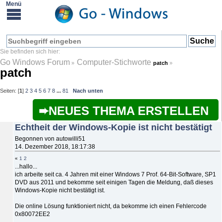
Go Windows Forum
Computer-Stichworte
»
patch
»
patch
Seiten: [
1
]
2
3
4
5
6
7
8
...
81
Nach unten
NEUES THEMA ERSTELLEN
Echtheit der Windows-Kopie ist nicht bestätigt
Begonnen von autowilli51
14. Dezember 2018, 18:17:38
«
1
2
...hallo...
ich arbeite seit ca. 4 Jahren mit einer Windows 7 Prof. 64-Bit-Software, SP1
DVD aus 2011 und bekomme seit einigen Tagen die Meldung, daß dieses
Windows-Kopie nicht bestätigt ist.
Die online Lösung funktioniert nicht, da bekomme ich einen Fehlercode
0x80072EE2