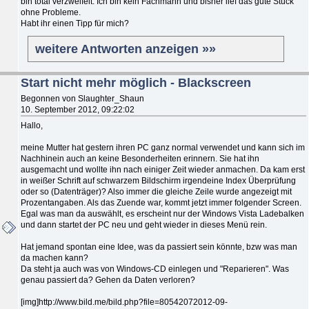
bin total verzweifelt. Ich bin kein Fachmann und bisher lief das gute Stück
ohne Probleme.
Habt ihr einen Tipp für mich?
weitere Antworten anzeigen »»
Start nicht mehr möglich - Blackscreen
Begonnen von Slaughter_Shaun
10. September 2012, 09:22:02
Hallo,
meine Mutter hat gestern ihren PC ganz normal verwendet und kann sich im
Nachhinein auch an keine Besonderheiten erinnern. Sie hat ihn
ausgemacht und wollte ihn nach einiger Zeit wieder anmachen. Da kam erst
in weißer Schrift auf schwarzem Bildschirm irgendeine Index Überprüfung
oder so (Datenträger)? Also immer die gleiche Zeile wurde angezeigt mit
Prozentangaben. Als das Zuende war, kommt jetzt immer folgender Screen.
Egal was man da auswählt, es erscheint nur der Windows Vista Ladebalken
und dann startet der PC neu und geht wieder in dieses Menü rein.
Hat jemand spontan eine Idee, was da passiert sein könnte, bzw was man
da machen kann?
Da steht ja auch was von Windows-CD einlegen und "Reparieren". Was
genau passiert da? Gehen da Daten verloren?
[img]http://www.bild.me/bild.php?file=80542072012-09-