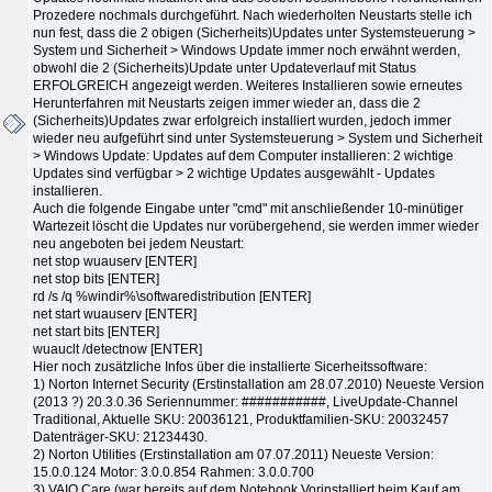
Prozedere nochmals durchgeführt. Nach wiederholten Neustarts stelle ich
nun fest, dass die 2 obigen (Sicherheits)Updates unter Systemsteuerung >
System und Sicherheit > Windows Update immer noch erwähnt werden,
obwohl die 2 (Sicherheits)Update unter Updateverlauf mit Status
ERFOLGREICH angezeigt werden. Weiteres Installieren sowie erneutes
Herunterfahren mit Neustarts zeigen immer wieder an, dass die 2
(Sicherheits)Updates zwar erfolgreich installiert wurden, jedoch immer
wieder neu aufgeführt sind unter Systemsteuerung > System und Sicherheit
> Windows Update: Updates auf dem Computer installieren: 2 wichtige
Updates sind verfügbar > 2 wichtige Updates ausgewählt - Updates
installieren.
Auch die folgende Eingabe unter "cmd" mit anschließender 10-minütiger
Wartezeit löscht die Updates nur vorübergehend, sie werden immer wieder
neu angeboten bei jedem Neustart:
net stop wuauserv [ENTER]
net stop bits [ENTER]
rd /s /q %windir%\softwaredistribution [ENTER]
net start wuauserv [ENTER]
net start bits [ENTER]
wuauclt /detectnow [ENTER]
Hier noch zusätzliche Infos über die installierte Sicerheitssoftware:
1) Norton Internet Security (Erstinstallation am 28.07.2010) Neueste Version
(2013 ?) 20.3.0.36 Seriennummer: ###########, LiveUpdate-Channel
Traditional, Aktuelle SKU: 20036121, Produktfamilien-SKU: 20032457
Datenträger-SKU: 21234430.
2) Norton Utilities (Erstinstallation am 07.07.2011) Neueste Version:
15.0.0.124 Motor: 3.0.0.854 Rahmen: 3.0.0.700
3) VAIO Care (war bereits auf dem Notebook Vorinstalliert beim Kauf am