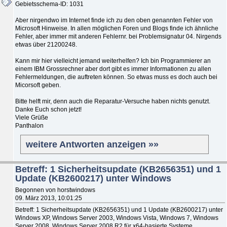
Gebietsschema-ID: 1031
Aber nirgendwo im Internet finde ich zu den oben genannten Fehler von
Microsoft Hinweise. In allen möglichen Foren und Blogs finde ich ähnliche
Fehler, aber immer mit anderen Fehlernr. bei Problemsignatur 04. Nirgends
etwas über 21200248.
Kann mir hier vielleicht jemand weiterhelfen? Ich bin Programmierer an
einem IBM Grossrechner aber dort gibt es immer Informationen zu allen
Fehlermeldungen, die auftreten können. So etwas muss es doch auch bei
Micorsoft geben.
Bitte helft mir, denn auch die Reparatur-Versuche haben nichts genutzt.
Danke Euch schon jetzt!
Viele Grüße
Panthalon
weitere Antworten anzeigen »»
Betreff: 1 Sicherheitsupdate (KB2656351) und 1
Update (KB2600217) unter Windows
Begonnen von horstwindows
09. März 2013, 10:01:25
Betreff: 1 Sicherheitsupdate (KB2656351) und 1 Update (KB2600217) unter
Windows XP, Windows Server 2003, Windows Vista, Windows 7, Windows
Server 2008, Windows Server 2008 R2 für x64-basierte Systeme