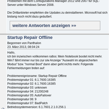
Problemen mit dem Confugurations Manager 2012 und 2007 für SQL-
Server unter Windows Server 2008.
Die Drittanbieter empfehlen die Updates zu deinstallieren. Microsoft hat sich
bislang noch nicht dazu geäußert.
weitere Antworten anzeigen »»
Startup Repair Offline
Begonnen von Panthalon
23. März 2013, 08:04:24
Hallo,
ich bin inzwischen vollkommen ratlos: Mein Notebook bootet nicht mehr.
Win7 fährt immer nur bis zur s/w Anzeige "Auswahl im abgesicherten
Modus" bzw. "normal Boot" dann aber geht nichts mehr. Folgende
Fehlermeldungen treten auf:
Problemereignisname: Startup Repair Offline
Problemsignatur 01: 6.1.7600.16385
Problemsignatur 02: 6.1.7600.16385
Problemsignatur 03: unknown
Problemsignatur 04: 21200248
Problemsignatur 05: AutoFailover
Problemsignatur 06: 9
Problemsignatur 07: BadPatch
Betriebssystemversion: 6.1.7601.2.1.0.256.1