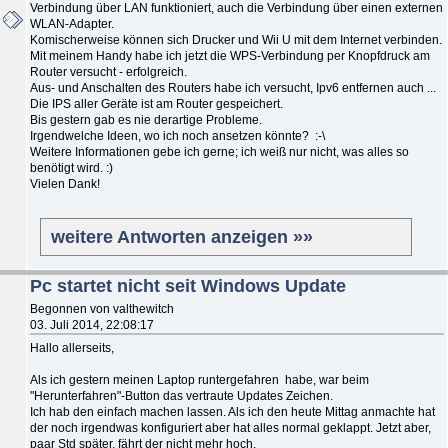
Verbindung über LAN funktioniert, auch die Verbindung über einen externen
WLAN-Adapter.
Komischerweise können sich Drucker und Wii U mit dem Internet verbinden.
Mit meinem Handy habe ich jetzt die WPS-Verbindung per Knopfdruck am
Router versucht - erfolgreich.
Aus- und Anschalten des Routers habe ich versucht, Ipv6 entfernen auch ...
Die IPS aller Geräte ist am Router gespeichert.
Bis gestern gab es nie derartige Probleme.
Irgendwelche Ideen, wo ich noch ansetzen könnte? :-\
Weitere Informationen gebe ich gerne; ich weiß nur nicht, was alles so
benötigt wird. :)
Vielen Dank!
weitere Antworten anzeigen »»
Pc startet nicht seit Windows Update
Begonnen von valthewitch
03. Juli 2014, 22:08:17
Hallo allerseits,
Als ich gestern meinen Laptop runtergefahren habe, war beim
"Herunterfahren"-Button das vertraute Updates Zeichen.
Ich hab den einfach machen lassen. Als ich den heute Mittag anmachte hat
der noch irgendwas konfiguriert aber hat alles normal geklappt. Jetzt aber,
paar Std später, fährt der nicht mehr hoch.