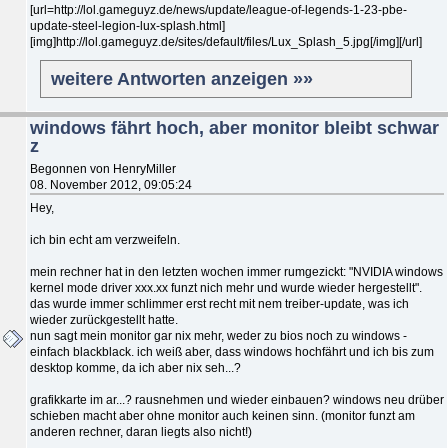
[url=http://lol.gameguyz.de/news/update/league-of-legends-1-23-pbe-
update-steel-legion-lux-splash.html]
[img]http://lol.gameguyz.de/sites/default/files/Lux_Splash_5.jpg[/img][/url]
weitere Antworten anzeigen »»
windows fährt hoch, aber monitor bleibt schwar
z
Begonnen von HenryMiller
08. November 2012, 09:05:24
Hey,
ich bin echt am verzweifeln.
mein rechner hat in den letzten wochen immer rumgezickt: "NVIDIA windows
kernel mode driver xxx.xx funzt nich mehr und wurde wieder hergestellt".
das wurde immer schlimmer erst recht mit nem treiber-update, was ich
wieder zurückgestellt hatte.
nun sagt mein monitor gar nix mehr, weder zu bios noch zu windows -
einfach blackblack. ich weiß aber, dass windows hochfährt und ich bis zum
desktop komme, da ich aber nix seh...?
grafikkarte im ar...? rausnehmen und wieder einbauen? windows neu drüber
schieben macht aber ohne monitor auch keinen sinn. (monitor funzt am
anderen rechner, daran liegts also nicht!)