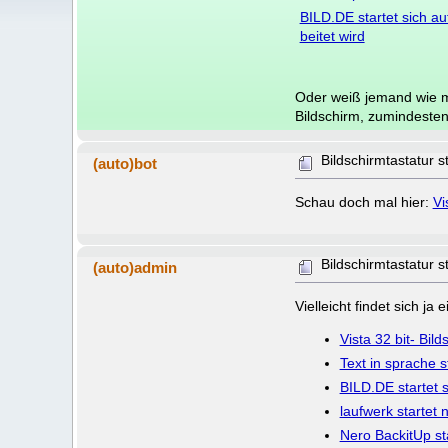
BILD.DE startet sich au
beitet wird
Oder weiß jemand wie ma
Bildschirm, zumindesten
Bildschirmtastatur s
(auto)bot
Schau doch mal hier:
Vi
Bildschirmtastatur s
(auto)admin
Vielleicht findet sich j
Vista 32 bit- Bild
Text in sprache s
BILD.DE startet s
laufwerk startet 
Nero BackitUp st