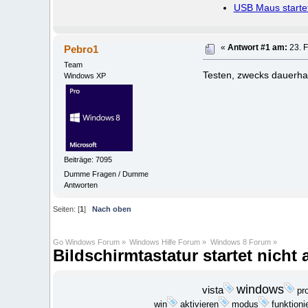
USB Maus startet
Pebro1
«
Antwort #1 am:
23. F
Team
Testen, zwecks dauerha
Windows XP
Beiträge: 7095
Dumme Fragen / Dumme
Antworten
Seiten: [
1
]
Nach oben
Go Windows Forum
»
Windows Hilfe Forum
»
Windows 8 Forum
»
Bildschirmtastatur startet nicht
windows
vista
pr
win
aktivieren
funktioni
modus