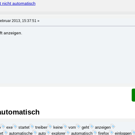
 nicht automatisch
ebruar 2013, 15:37:51 »
ft anzeigen.
 automatisch
exe
startet
treiber
keine
geht
anzeigen
o
vom
ert
explorer
automatische
auto
automatisch
firefox
einloggen