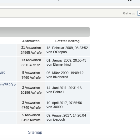
Gehe zu:
Antworten
Letzter Beitrag
21 Antworten
18. Februar 2009, 08:23:52
von OCtopus
24965 Aufrufe
13 Antworten
01. Januar 2009, 20:55:43
von Blumenkind
8311 Aufrufe
wird
8 Antworten
06. März 2009, 19:09:12
von bikebernd
7460 Aufrufe
acer7520 v
2 Antworten
14. Juni 2011, 20:31:16
von Pebro1
10196 Aufrufe
2 Antworten
10. April 2017, 07:55:56
von 30000
4740 Aufrufe
5 Antworten
09. August 2017, 14:20:04
von joadoch
6192 Aufrufe
Sitemap