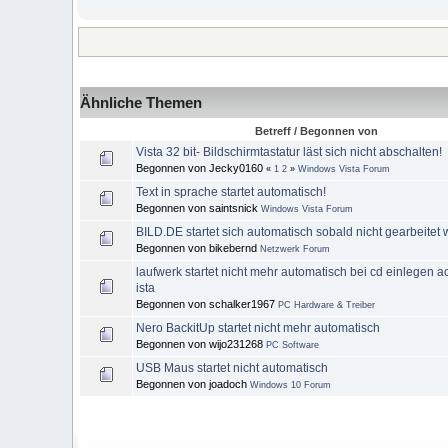
Ähnliche Themen
Betreff / Begonnen von
Vista 32 bit- Bildschirmtastatur läst sich nicht abschalten!
Begonnen von Jecky0160
«
1
2
»
Windows Vista Forum
Text in sprache startet automatisch!
Begonnen von saintsnick
Windows Vista Forum
BILD.DE startet sich automatisch sobald nicht gearbeitet 
Begonnen von bikebernd
Netzwerk Forum
laufwerk startet nicht mehr automatisch bei cd einlegen 
ista
Begonnen von schalker1967
PC Hardware & Treiber
Nero BackitUp startet nicht mehr automatisch
Begonnen von wijo231268
PC Software
USB Maus startet nicht automatisch
Begonnen von joadoch
Windows 10 Forum