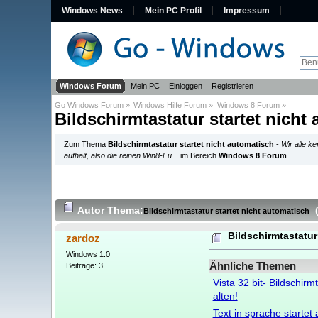
Windows News
Mein PC Profil
Impressum
Windows Forum
Mein PC
Einloggen
Registrieren
Go Windows Forum
»
Windows Hilfe Forum
»
Windows 8 Forum
»
Bildschirmtastatur startet nicht
Zum Thema
Bildschirmtastatur startet nicht automatisch
-
Wir alle k
aufhält, also die reinen Win8-Fu
... im Bereich
Windows 8 Forum
Autor
Thema:
Bildschirmtastatur startet nicht automatisch
Bildschirmtastatur
zardoz
Windows 1.0
Ähnliche Themen
Beiträge: 3
Vista 32 bit- Bildschirm
alten!
Text in sprache startet