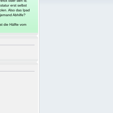
refox oder den IE
atur erst selbst
olen. Also das Ipad
jemand Abhilfe?
st die Hälfte vom