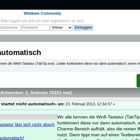
Windows Community
Bitte
loggen sie sich ein
oder
registrieren sie sich
.
 automatisch
ennen die Win8-Tastatur (TabTip.exe). Leider funktioniert diese nur dann automatisch, wenn
(Antworten: 1
, Gelesen 15221 mal
)
 startet nicht automatisch
«
am:
23. Februar 2013, 12:34:37 »
Wir alle kennen die Win8-Tastatur (TabTip
funktioniert diese nur dann automatisch,
tastatur läst sich nicht absch
Charme-Bereich aufhält, also die reinen 
nutzt. Dann tippt man auf einen Textbere
 automatisch!