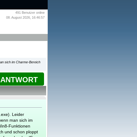
491
Benutzer online
08. August 2026, 16:46:57
 man sich im Charme-Bereich
ANTWORT
.exe). Leider
 wenn man sich im
Win8-Funktionen
ich und schon ploppt