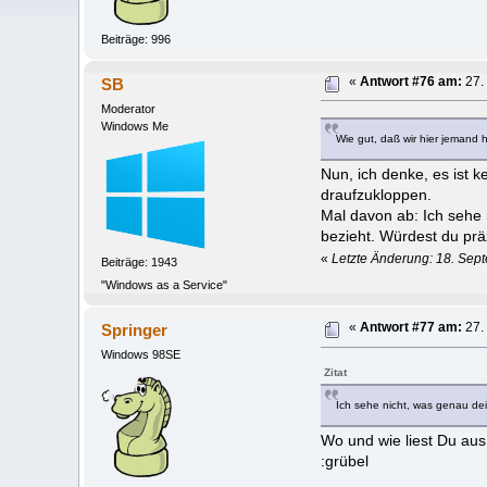
Beiträge: 996
SB
«
Antwort #76 am:
27.
Moderator
Windows Me
Wie gut, daß wir hier jemand 
Nun, ich denke, es ist 
draufzukloppen.
Mal davon ab: Ich sehe n
bezieht. Würdest du prä
«
Letzte Änderung: 18. Sep
Beiträge: 1943
"Windows as a Service"
Springer
«
Antwort #77 am:
27.
Windows 98SE
Zitat
Ich sehe nicht, was genau dein
Wo und wie liest Du aus
:grübel