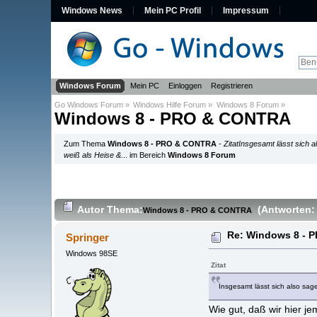
Windows News
Mein PC Profil
Impressum
Windows Forum
Mein PC
Einloggen
Registrieren
Go Windows Forum
»
Windows Hilfe Forum
»
Windows 8 Forum
»
Windows 8 - PRO & CONTRA
Zum Thema
Windows 8 - PRO & CONTRA
-
ZitatInsgesamt lässt sich 
weiß als Heise &
... im Bereich
Windows 8 Forum
Autor
Thema:
(Antworten:
Windows 8 - PRO & CONTRA
Re: Windows 8 -
Springer
Windows 98SE
Zitat
Insgesamt lässt sich also sa
Wie gut, daß wir hier j