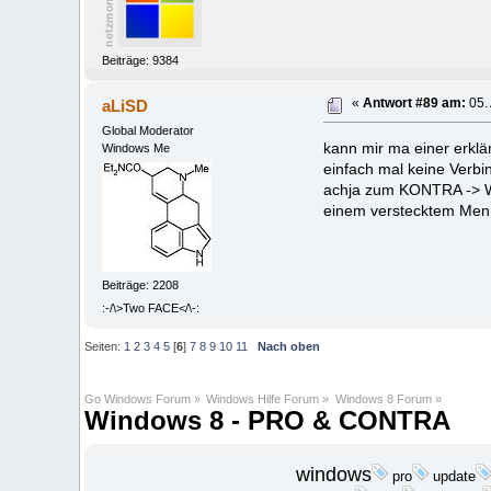
Beiträge: 9384
aLiSD
«
Antwort #89 am:
05. 
Global Moderator
kann mir ma einer erkl
Windows Me
einfach mal keine Verbi
achja zum KONTRA -> WLA
einem verstecktem Men
Beiträge: 2208
:-/\>Two FACE</\-:
Seiten:
1
2
3
4
5
[
6
]
7
8
9
10
11
Nach oben
Go Windows Forum
»
Windows Hilfe Forum
»
Windows 8 Forum
»
Windows 8 - PRO & CONTRA
windows
update
pro