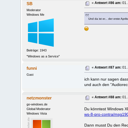
SB
«
Antwort #86 am:
01. 
Moderator
Windows Me
Und da ist er... der erste Apr
Beiträge: 1943
"Windows as a Service"
funni
«
Antwort #87 am:
01. 
Gast
ich kann nur sagen dass
und auch den "Audiorec
netzmonster
«
Antwort #88 am:
01. 
go-windows.de
Du könntest Windows XP 
Global Moderator
Windows Vista
ws-8-pro-contra/msg1
Dann musst Du den Rechn