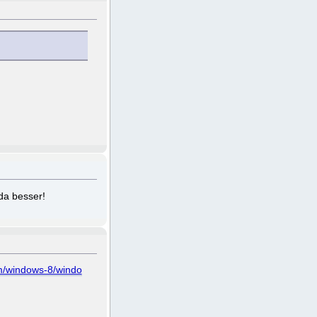
da besser!
m/windows-8/windo