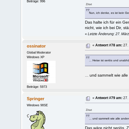
Beiträge: 996
Zitat
Nun, ich denke, es ist kein G
Das halte ich für ein G
nicht, wie ich bei Dir,
«
Letzte Änderung: 27. März
ossinator
«
Antwort #78 am:
27.
Global Moderator
Windows XP
... Heise ist seriös und unabhä
... und sammelt wie al
Beiträge: 5973
Springer
«
Antwort #79 am:
27.
Windows 98SE
Zitat
... und sammelt wie alle and
Das wäre nicht seriös. 