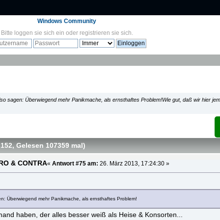
Windows Community
Bitte
loggen sie sich ein
oder
registrieren sie sich
.
also sagen: Überwiegend mehr Panikmache, als ernsthaftes Problem!Wie gut, daß wir hier je
 152
, Gelesen 107359 mal
)
 PRO & CONTRA
«
Antwort #75 am:
26. März 2013, 17:24:30 »
gen: Überwiegend mehr Panikmache, als ernsthaftes Problem!
emand haben, der alles besser weiß als Heise & Konsorten...