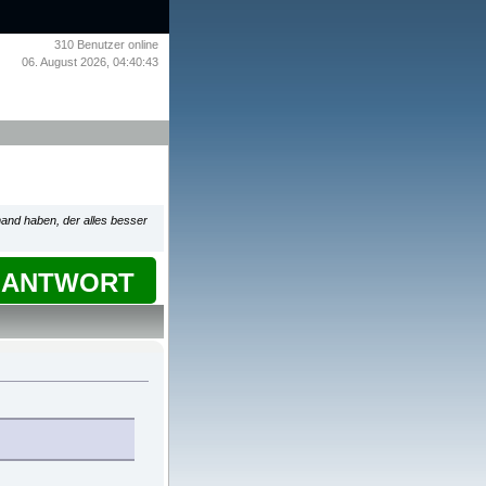
310
Benutzer online
06. August 2026, 04:40:43
mand haben, der alles besser
ANTWORT