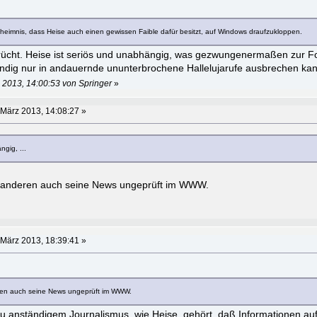
eheimnis, dass Heise auch einen gewissen Faible dafür besitzt, auf Windows draufzukloppen.
erücht. Heise ist seriös und unabhängig, was gezwungenermaßen zur Fo
 ständig nur in andauernde ununterbrochene Hallelujarufe ausbrechen kan
 2013, 14:00:53 von Springer
»
 März 2013, 14:08:27 »
ngig, ...
le anderen auch seine News ungeprüft im WWW.
 März 2013, 18:39:41 »
eren auch seine News ungeprüft im WWW.
Zu anständigem Journalismus, wie Heise, gehört, daß Informationen auf 