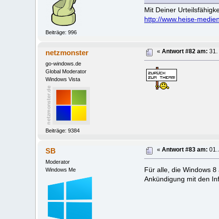
Mit Deiner Urteilsfähigke
http://www.heise-medien
Beiträge: 996
netzmonster
«
Antwort #82 am:
31.
go-windows.de
Global Moderator
Windows Vista
Beiträge: 9384
SB
«
Antwort #83 am:
01. 
Moderator
Für alle, die Windows 8 
Windows Me
Ankündigung mit den Inf