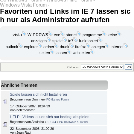
»
»
Windows Vista Forum
»
Favoriten und Links im IE 7 lassen sic
h nur als Administrator aufrufen
windows
vista
exe
startet
programme
keine
anzeigen
funktioniert
spiele
ie7
outlook
explorer
ordner
internet
druck
firefox
anlegen
seiten
lassen
webseiten
Gehe zu:
Ähnliche Themen
Spiele lassen sich nicht Installieren
Begonnen von Don_new
PC-Games Forum
17. Oktober 2007, 10:04:39
von netzmonster
HELP - Videos lassen sich nur bedingt abspielen
Begonnen von Absinthe
«
1
2
3
4
»
PC Hardware & Treiber
22. September 2008, 21:00:26
von Jean Raul