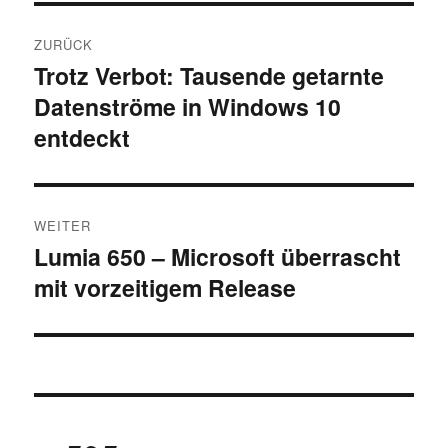
Beitragsnavigation
ZURÜCK
Trotz Verbot: Tausende getarnte
Vorheriger
Datenströme in Windows 10
Beitrag:
entdeckt
WEITER
Lumia 650 – Microsoft überrascht
Nächster
mit vorzeitigem Release
Beitrag: