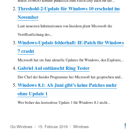
Build 10586.63 kommt pünktlich zum Patch Day auch für die...
Threshold-2-Update für Windows 10 erscheint im
November
Laut neuesten Informationen von Insidern plant Microsoft die
Veröffentlichung des...
Windows-Update fehlerhaft: IE-Patch für Windows
7 crasht
Microsoft hat im Juni aktuelle Updates für Windows, den Explorer,...
Gabriel Aul enttäuscht Ring Tester
Der Chef der Insider Programme bei Microsoft hat gesprochen und...
Windows 8.1: Ab Juni gibt’s keine Patches mehr
ohne Update 1
Wer bisher das kostenlose Update 1 für Windows 8.1 nicht...
Autor
Veröffentlicht
Kategorien
Go-Windows
15. Februar 2016
Windows
am