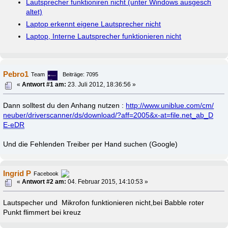
Lautsprecher funktioniren nicht (unter Windows ausgesch
altet)
Laptop erkennt eigene Lautsprecher nicht
Laptop, Interne Lautsprecher funktionieren nicht
Pebro1
Team
Beiträge: 7095
«
Antwort #1 am:
23. Juli 2012, 18:36:56 »
Dann solltest du den Anhang nutzen :
http://www.uniblue.com/cm/
neuber/driverscanner/ds/download/?aff=2005&x-at=file.net_ab_D
E-eDR
Und die Fehlenden Treiber per Hand suchen (Google)
Ingrid P
Facebook
«
Antwort #2 am:
04. Februar 2015, 14:10:53 »
Lautspecher und Mikrofon funktionieren nicht,bei Babble roter
Punkt flimmert bei kreuz