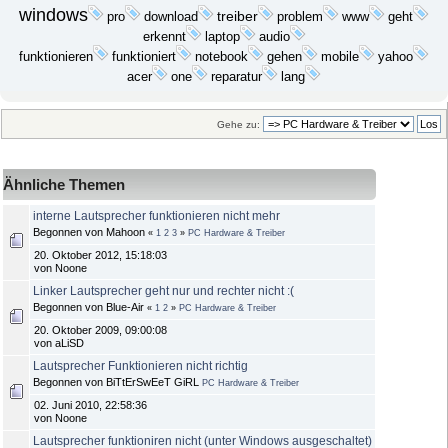
windows
download
treiber
problem
geht
pro
www
laptop
erkennt
audio
funktioniert
yahoo
funktionieren
notebook
gehen
mobile
acer
one
reparatur
lang
Gehe zu:
Ähnliche Themen
interne Lautsprecher funktionieren nicht mehr
Begonnen von Mahoon
«
1
2
3
»
PC Hardware & Treiber
20. Oktober 2012, 15:18:03
von Noone
Linker Lautsprecher geht nur und rechter nicht :(
Begonnen von Blue-Air
«
1
2
»
PC Hardware & Treiber
20. Oktober 2009, 09:00:08
von aLiSD
Lautsprecher Funktionieren nicht richtig
Begonnen von BiTtErSwEeT GiRL
PC Hardware & Treiber
02. Juni 2010, 22:58:36
von Noone
Lautsprecher funktioniren nicht (unter Windows ausgeschaltet)