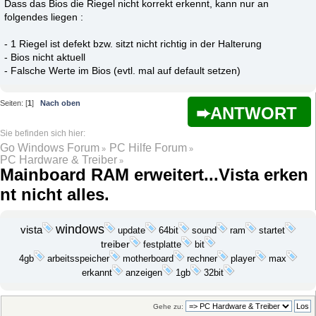
Dass das Bios die Riegel nicht korrekt erkennt, kann nur an
folgendes liegen :
- 1 Riegel ist defekt bzw. sitzt nicht richtig in der Halterung
- Bios nicht aktuell
- Falsche Werte im Bios (evtl. mal auf default setzen)
Seiten: [
1
]
Nach oben
ANTWORT
Go Windows Forum
PC Hilfe Forum
»
»
PC Hardware & Treiber
»
Mainboard RAM erweitert...Vista erken
nt nicht alles.
windows
vista
update
startet
64bit
sound
ram
treiber
festplatte
bit
player
4gb
arbeitsspeicher
motherboard
rechner
max
erkannt
anzeigen
1gb
32bit
Gehe zu: