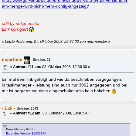
http://www.go-windows.de/forum/windows-vista-64-bit-versionen/r
am-menge-wird-nicht-mehr-richtig-angezeigt/
edit by netzmonster :
Link korrigiert
«
Letzte Änderung: 07. Oktober 2008, 22:37:03 von netzmonster
»
moartone
Beiträge: 25
«
Antwort #11 am:
08. Oktober 2008, 12:36:30 »
bin mal dem link gefolgt und wie da beschrieben vorgegangen.
in taskmanager - leistung sind auch nur 3062 angegeben und bei
mir ist begrenzung nicht eingeschaltet also kein häkchen
- Exil -
Beiträge: 1343
«
Antwort #12 am:
08. Oktober 2008, 13:46:54 »
Base Memory 640K
Extendet Memory 3143680K