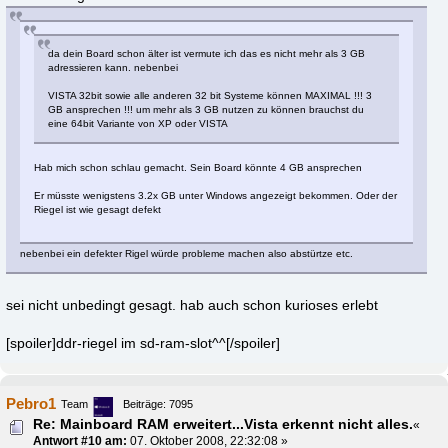
da dein Board schon älter ist vermute ich das es nicht mehr als 3 GB
adressieren kann. nebenbei
VISTA 32bit sowie alle anderen 32 bit Systeme können MAXIMAL !!! 3
GB ansprechen !!! um mehr als 3 GB nutzen zu können brauchst du
eine 64bit Variante von XP oder VISTA
Hab mich schon schlau gemacht. Sein Board könnte 4 GB ansprechen
Er müsste wenigstens 3.2x GB unter Windows angezeigt bekommen. Oder der
Riegel ist wie gesagt defekt
nebenbei ein defekter Rigel würde probleme machen also abstürtze etc.
sei nicht unbedingt gesagt. hab auch schon kurioses erlebt
[spoiler]ddr-riegel im sd-ram-slot^^[/spoiler]
Pebro1
Team
Beiträge: 7095
Re: Mainboard RAM erweitert...Vista erkennt nicht alles.
«
Antwort #10 am:
07. Oktober 2008, 22:32:08 »