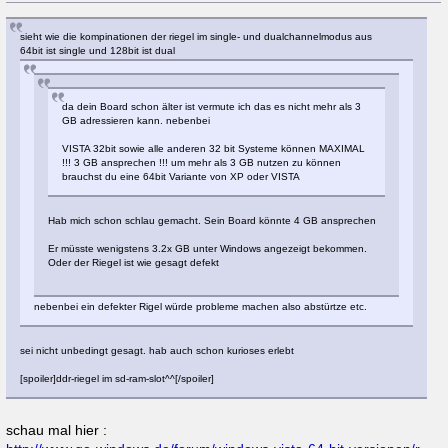
sieht wie die kompinationen der riegel im single- und dualchannelmodus aus
64bit ist single und 128bit ist dual
da dein Board schon älter ist vermute ich das es nicht mehr als 3
GB adressieren kann. nebenbei
VISTA 32bit sowie alle anderen 32 bit Systeme können MAXIMAL
!!! 3 GB ansprechen !!! um mehr als 3 GB nutzen zu können
brauchst du eine 64bit Variante von XP oder VISTA
Hab mich schon schlau gemacht. Sein Board könnte 4 GB ansprechen
Er müsste wenigstens 3.2x GB unter Windows angezeigt bekommen.
Oder der Riegel ist wie gesagt defekt
nebenbei ein defekter Rigel würde probleme machen also abstürtze etc.
sei nicht unbedingt gesagt. hab auch schon kurioses erlebt
[spoiler]ddr-riegel im sd-ram-slot^^[/spoiler]
schau mal hier :