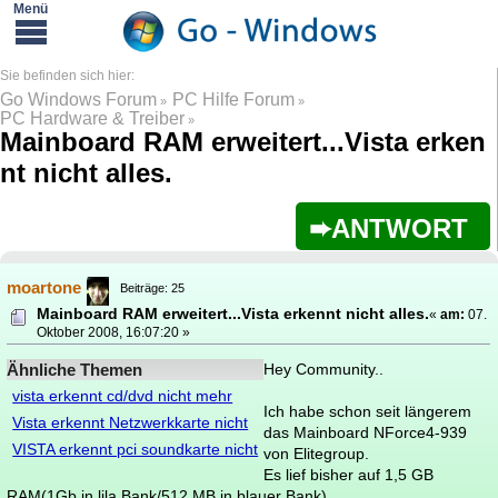
Go Windows Forum
PC Hilfe Forum
»
»
PC Hardware & Treiber
»
Mainboard RAM erweitert...Vista erken
nt nicht alles.
ANTWORT
moartone
Beiträge: 25
Mainboard RAM erweitert...Vista erkennt nicht alles.
«
am:
07.
Oktober 2008, 16:07:20 »
Ähnliche Themen
Hey Community..
vista erkennt cd/dvd nicht mehr
Ich habe schon seit längerem
Vista erkennt Netzwerkkarte nicht
das Mainboard NForce4-939
VISTA erkennt pci soundkarte nicht
von Elitegroup.
Es lief bisher auf 1,5 GB
RAM(1Gb in lila Bank/512 MB in blauer Bank)