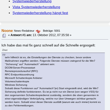
Systemwiederherstellung
Vista Systemwiederherstellung
Systemwiederherstellung hängt fest
Noone
News-Redakteur
Beiträge: 5001
«
Antwort #1 am:
13. Oktober 2012, 07:35:58 »
Ich habe das mal fix ganz schnell auf die Schnelle ergoogelt:
Zitat
sehr hilfreich ist es, die Einstellungen der Dienste zu checken, bevor andere
Maßnahmen ergriffen werden. Folgende Dienste müssen zwingend für die Win7
"Sicherung" auf "Automatisch" aktiviert sein:
DCOM-Server-Prozessstart
Remoteprozeduraufruf (RPC)
RPC Endpunktzuordnung
Microsoft Schattenkopie Anbieter
Volumeschattenkopie
Windows Sicherung
Sobald diese Funktionen auf "Automatisch"(er) Start eingestellt sind, wird die Win7
Sicherung definitiv funktionieren. Es ist ja nicht nur ein Dienst (von wegen VSS) für
den sogenannten Schattenkopiedienst zuständig, sondern die oben genannten in
einer eigenständigen Verknüpfung, welche nur über Umwegen sichtbar gemacht
werden kann. Sobald einer dieser Dienste ausfällt (warum wie auch immer) kommt es
zu den Fehlermeldungen.