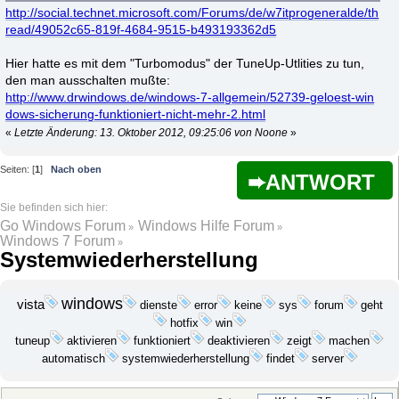
http://social.technet.microsoft.com/Forums/de/w7itprogeneralde/th
read/49052c65-819f-4684-9515-b493193362d5
Hier hatte es mit dem "Turbomodus" der TuneUp-Utlities zu tun,
den man ausschalten mußte:
http://www.drwindows.de/windows-7-allgemein/52739-geloest-win
dows-sicherung-funktioniert-nicht-mehr-2.html
«
Letzte Änderung: 13. Oktober 2012, 09:25:06 von Noone
»
Seiten: [
1
]
Nach oben
ANTWORT
Go Windows Forum
Windows Hilfe Forum
»
»
Windows 7 Forum
»
Systemwiederherstellung
windows
vista
keine
geht
dienste
error
sys
forum
win
hotfix
aktivieren
funktioniert
tuneup
deaktivieren
zeigt
machen
automatisch
systemwiederherstellung
findet
server