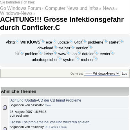
Go Windows Forum
Computer News und Infos
News
»
»
»
Windows-News
»
ACHTUNG!!! Grosse Infektionsgefahr
durch Conficker.C
windows
vista
exe
update
probleme
startet
64bit
download
treiber
version
bit
problem
keine
lan
dateien
www
center
arbeitsspeicher
system
rechner
Gehe zu:
Ähnliche Themen
[Achtung] Update-CD der CB bringt Probleme
Begonnen von ossinator
News
15. August 2007, 18:56:15
von ossinator
Grosse Fps probleme bei css und weiteren spielen
Begonnen von Ep1lepsy
PC-Games Forum