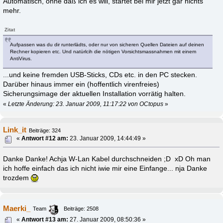
Automatisch, ohne daß ich es will, startet bei mir jetzt gar nichts
mehr.
Zitat
Aufpassen was du dir runterlädts, oder nur von sicheren Quellen Dateien auf deinen
Rechner kopieren etc. Und natürlcih die nötigen Vorsichtsmassnahmen mit einem
AntiVirus.
...und keine fremden USB-Sticks, CDs etc. in den PC stecken.
Darüber hinaus immer ein (hoffentlich virenfreies)
Sicherungsimage der aktuellen Installation vorrätig halten.
«
Letzte Änderung: 23. Januar 2009, 11:17:22 von OCtopus
»
Link_it
Beiträge: 324
«
Antwort #12 am:
23. Januar 2009, 14:44:49 »
Danke Danke! Achja W-Lan Kabel durchschneiden ;D xD Oh man
ich hoffe einfach das ich nicht iwie mir eine Einfange... nja Danke
trozdem
Maerki_
Team
Beiträge: 2508
«
Antwort #13 am:
27. Januar 2009, 08:50:36 »