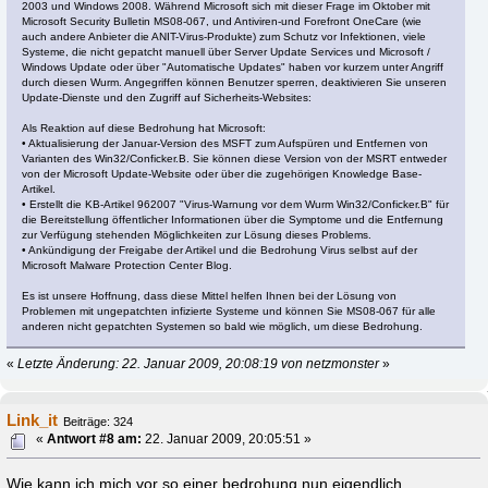
2003 und Windows 2008. Während Microsoft sich mit dieser Frage im Oktober mit
Microsoft Security Bulletin MS08-067, und Antiviren-und Forefront OneCare (wie
auch andere Anbieter die ANIT-Virus-Produkte) zum Schutz vor Infektionen, viele
Systeme, die nicht gepatcht manuell über Server Update Services und Microsoft /
Windows Update oder über "Automatische Updates" haben vor kurzem unter Angriff
durch diesen Wurm. Angegriffen können Benutzer sperren, deaktivieren Sie unseren
Update-Dienste und den Zugriff auf Sicherheits-Websites:
Als Reaktion auf diese Bedrohung hat Microsoft:
• Aktualisierung der Januar-Version des MSFT zum Aufspüren und Entfernen von
Varianten des Win32/Conficker.B. Sie können diese Version von der MSRT entweder
von der Microsoft Update-Website oder über die zugehörigen Knowledge Base-
Artikel.
• Erstellt die KB-Artikel 962007 "Virus-Warnung vor dem Wurm Win32/Conficker.B" für
die Bereitstellung öffentlicher Informationen über die Symptome und die Entfernung
zur Verfügung stehenden Möglichkeiten zur Lösung dieses Problems.
• Ankündigung der Freigabe der Artikel und die Bedrohung Virus selbst auf der
Microsoft Malware Protection Center Blog.
Es ist unsere Hoffnung, dass diese Mittel helfen Ihnen bei der Lösung von
Problemen mit ungepatchten infizierte Systeme und können Sie MS08-067 für alle
anderen nicht gepatchten Systemen so bald wie möglich, um diese Bedrohung.
«
Letzte Änderung: 22. Januar 2009, 20:08:19 von netzmonster
»
Link_it
Beiträge: 324
«
Antwort #8 am:
22. Januar 2009, 20:05:51 »
Wie kann ich mich vor so einer bedrohung nun eigendlich