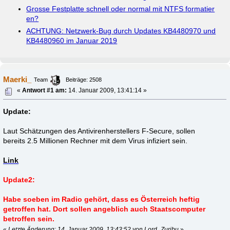
Grosse Festplatte schnell oder normal mit NTFS formatier
en?
ACHTUNG: Netzwerk-Bug durch Updates KB4480970 und
KB4480960 im Januar 2019
Maerki_
Team
Beiträge: 2508
«
Antwort #1 am:
14. Januar 2009, 13:41:14 »
Update:
Laut Schätzungen des Antivirenherstellers F-Secure, sollen
bereits 2.5 Millionen Rechner mit dem Virus infiziert sein.
Link
Update2:
Habe soeben im Radio gehört, dass es Österreich heftig
getroffen hat. Dort sollen angeblich auch Staatscomputer
betroffen sein.
«
Letzte Änderung: 14. Januar 2009, 13:43:52 von Lord_Zuribu
»