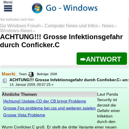
Go Windows Forum
Computer News und Infos
News
»
»
»
Windows-News
»
ACHTUNG!!! Grosse Infektionsgefahr
durch Conficker.C
ANTWORT
Maerki_
Team
Beiträge: 2508
ACHTUNG!!! Grosse Infektionsgefahr durch Conficker.C
«
am:
14. Januar 2009, 09:07:25 »
Ähnliche Themen
Laut Panda
Security ist
[Achtung] Update-CD der CB bringt Probleme
derzeit die
Grosse Fps probleme bei css und weiteren spielen
Gefahr einer
Grosse Vista Probleme
Infektion
durch den
Wurm Conficker.C groß. Er stellt die dritte Variante einer neuen