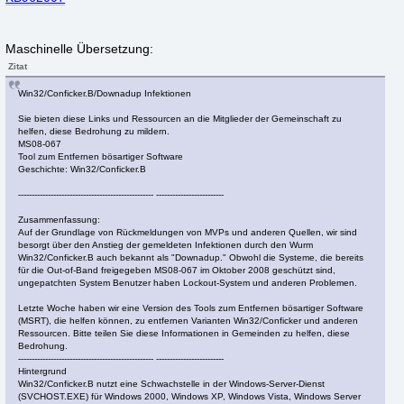
Maschinelle Übersetzung:
Zitat
Win32/Conficker.B/Downadup Infektionen
Sie bieten diese Links und Ressourcen an die Mitglieder der Gemeinschaft zu
helfen, diese Bedrohung zu mildern.
MS08-067
Tool zum Entfernen bösartiger Software
Geschichte: Win32/Conficker.B
-------------------------------------------------- -------------------------
Zusammenfassung:
Auf der Grundlage von Rückmeldungen von MVPs und anderen Quellen, wir sind
besorgt über den Anstieg der gemeldeten Infektionen durch den Wurm
Win32/Conficker.B auch bekannt als "Downadup." Obwohl die Systeme, die bereits
für die Out-of-Band freigegeben MS08-067 im Oktober 2008 geschützt sind,
ungepatchten System Benutzer haben Lockout-System und anderen Problemen.
Letzte Woche haben wir eine Version des Tools zum Entfernen bösartiger Software
(MSRT), die helfen können, zu entfernen Varianten Win32/Conficker und anderen
Ressourcen. Bitte teilen Sie diese Informationen in Gemeinden zu helfen, diese
Bedrohung.
-------------------------------------------------- -------------------------
Hintergrund
Win32/Conficker.B nutzt eine Schwachstelle in der Windows-Server-Dienst
(SVCHOST.EXE) für Windows 2000, Windows XP, Windows Vista, Windows Server