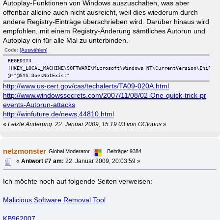
Autoplay-Funktionen von Windows auszuschalten, was aber
offenbar alleine auch nicht ausreicht, weil dies wiederum durch
andere Registry-Einträge überschrieben wird. Darüber hinaus wird
empfohlen, mit einem Registry-Änderung sämtliches Autorun und
Autoplay ein für alle Mal zu unterbinden.
Code:
[Auswählen]
REGEDIT4
[HKEY_LOCAL_MACHINE\SOFTWARE\Microsoft\Windows NT\CurrentVersion\IniFil
@="@SYS:DoesNotExist"
http://www.us-cert.gov/cas/techalerts/TA09-020A.html
http://www.windowssecrets.com/2007/11/08/02-One-quick-trick-pr
events-Autorun-attacks
http://winfuture.de/news,44810.html
«
Letzte Änderung: 22. Januar 2009, 15:19:03 von OCtopus
»
netzmonster
Global Moderator
Beiträge: 9384
«
Antwort #7 am:
22. Januar 2009, 20:03:59 »
Ich möchte noch auf folgende Seiten verweisen:
Malicious Software Removal Tool
KB962007