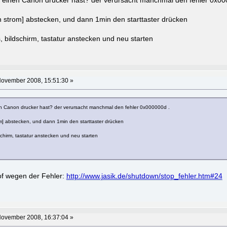
u einen Canon drucker hast? der verursacht manchmal den fehler 0x00
ch strom] abstecken, und dann 1min den starttaster drücken
 bildschirm, tastatur anstecken und neu starten
November 2008, 15:51:30 »
n Canon drucker hast? der verursacht manchmal den fehler 0x000000d .
om] abstecken, und dann 1min den starttaster drücken
chirm, tastatur anstecken und neu starten
of wegen der Fehler:
http://www.jasik.de/shutdown/stop_fehler.htm#24
November 2008, 16:37:04 »