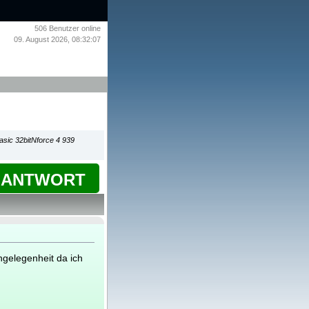
506
Benutzer online
09. August 2026, 08:32:07
asic 32bitNforce 4 939
ANTWORT
ngelegenheit da ich