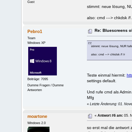
Gast
stimmt: neue lösung, NUR
also: cmd ---> chkdsk /f 
Re: Bluescreens 
Pebro1
Team
Windows XP
stimmt: neue lösung, NUR falls
also: cmd ---> chkdsk /f /r
Teste einmal hiermit:
ht
Beiträge: 7095
settings default.
Dumme Fragen / Dumme
Antworten
Und rufe cmd als Admin. 
Mfg
«
Letzte Änderung: 01. Nov
moartone
«
Antwort #6 am:
05. 
Windows 2.0
so erst mal die antwort