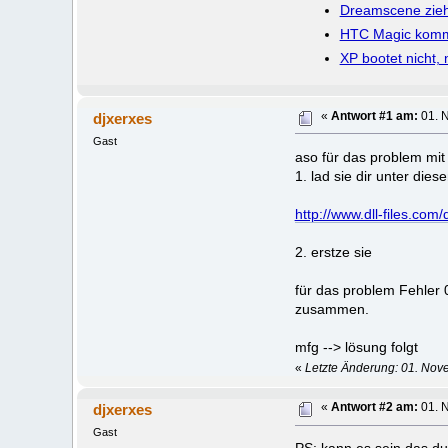
Dreamscene zieh
HTC Magic kommt
XP bootet nicht,
djxerxes
«
Antwort #1 am:
01. 
Gast
aso für das problem mit 
1. lad sie dir unter diese
http://www.dll-files.com
2. erstze sie
für das problem Fehler 
zusammen.
mfg --> lösung folgt
«
Letzte Änderung: 01. Nov
djxerxes
«
Antwort #2 am:
01. 
Gast