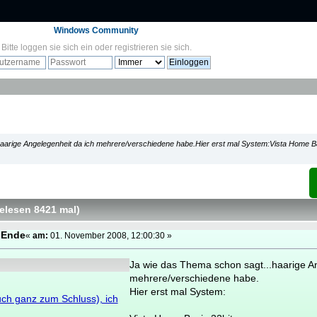
Windows Community
Bitte
loggen sie sich ein
oder
registrieren sie sich
.
aarige Angelegenheit da ich mehrere/verschiedene habe.Hier erst mal System:Vista Home B
Gelesen 8421 mal
)
 Ende
«
am:
01. November 2008, 12:00:30 »
Ja wie das Thema schon sagt...haarige A
mehrere/verschiedene habe.
Hier erst mal System:
ruch ganz zum Schluss), ich