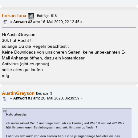
florian-luca
Beiträge: 518
«
Antwort #2 am:
16. Mai 2020, 22:12:45 »
Hi AustinGreyson
30k hat Recht !
solange Du die Regeln beachtest :
Keine Downloads von unsicheren Seiten, keine unbekannten E-
Mail Anhänge öffnen, dazu ein kostenloser
Antivirus (gibt es genug).
sollte alles gut laufen.
mfg
AustinGreyson
Beiträge: 3
«
Antwort #3 am:
20. Mai 2020, 06:39:59 »
Hallo allerseits,
ich nutze aktuell Win 7 und frage mich, ob ein Umstieg auf Win 10 sinnvoll ist? Was
hält ihr vom neuen Betriebssystem und seid ihr damit zufrieden?
Lohnt es sich auch von den Kosten her? Finde ja sogar einige Anbieter, die das