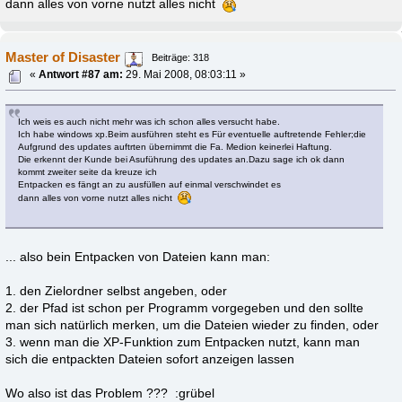
dann alles von vorne nutzt alles nicht
Master of Disaster
Beiträge: 318
«
Antwort #87 am:
29. Mai 2008, 08:03:11 »
Ich weis es auch nicht mehr was ich schon alles versucht habe.
Ich habe windows xp.Beim ausführen steht es Für eventuelle auftretende Fehler;die
Aufgrund des updates auftrten übernimmt die Fa. Medion keinerlei Haftung.
Die erkennt der Kunde bei Asuführung des updates an.Dazu sage ich ok dann
kommt zweiter seite da kreuze ich
Entpacken es fängt an zu ausfüllen auf einmal verschwindet es
dann alles von vorne nutzt alles nicht
... also bein Entpacken von Dateien kann man:
1. den Zielordner selbst angeben, oder
2. der Pfad ist schon per Programm vorgegeben und den sollte
man sich natürlich merken, um die Dateien wieder zu finden, oder
3. wenn man die XP-Funktion zum Entpacken nutzt, kann man
sich die entpackten Dateien sofort anzeigen lassen
Wo also ist das Problem ??? :grübel