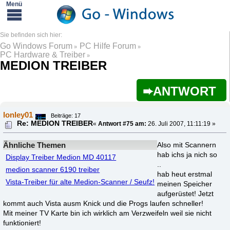
Go Windows Forum
PC Hilfe Forum
»
»
PC Hardware & Treiber
»
MEDION TREIBER
ANTWORT
lonley01
Beiträge: 17
Re: MEDION TREIBER
«
Antwort #75 am:
26. Juli 2007, 11:11:19 »
Ähnliche Themen
Also mit Scannern
hab ichs ja nich so
Display Treiber Medion MD 40117
..
medion scanner 6190 treiber
hab heut erstmal
Vista-Treiber für alte Medion-Scanner / Seufz!
meinen Speicher
aufgerüstet! Jetzt
kommt auch Vista ausm Knick und die Progs laufen schneller!
Mit meiner TV Karte bin ich wirklich am Verzweifeln weil sie nicht
funktioniert!