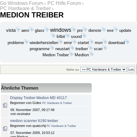
Go Windows Forum
PC Hilfe Forum
»
»
PC Hardware & Treiber
»
MEDION TREIBER
windows
vista
exe
update
aero
glass
pro
dienste
64bit
sound
probleme
wiederherstellen
startet
download
error
msn
programme
treiber
neustart
scan
Medion Treiber
Medion
Gehe zu:
Ähnliche Themen
Display Treiber Medion MD 40117
Begonnen von Golex
PC Hardware & Treiber
09. November 2007, 09:17:48
von ossinator
medion scanner 6190 treiber
Begonnen von quatschij
PC Hardware & Treiber
07. November 2009, 10:53:12
von Markus