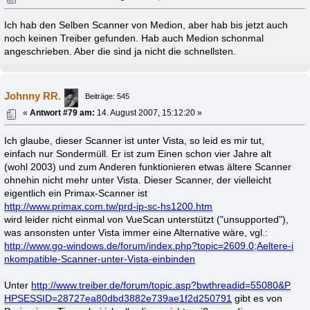
Ich hab den Selben Scanner von Medion, aber hab bis jetzt auch
noch keinen Treiber gefunden. Hab auch Medion schonmal
angeschrieben. Aber die sind ja nicht die schnellsten.
Johnny RR.
Beiträge: 545
«
Antwort #79 am:
14. August 2007, 15:12:20 »
Ich glaube, dieser Scanner ist unter Vista, so leid es mir tut,
einfach nur Sondermüll. Er ist zum Einen schon vier Jahre alt
(wohl 2003) und zum Anderen funktionieren etwas ältere Scanner
ohnehin nicht mehr unter Vista. Dieser Scanner, der vielleicht
eigentlich ein Primax-Scanner ist
http://www.primax.com.tw/prd-ip-sc-hs1200.htm
wird leider nicht einmal von VueScan unterstützt ("unsupported"),
was ansonsten unter Vista immer eine Alternative wäre, vgl.:
http://www.go-windows.de/forum/index.php?topic=2609.0;Aeltere-i
nkompatible-Scanner-unter-Vista-einbinden
Unter
http://www.treiber.de/forum/topic.asp?bwthreadid=55080&P
HPSESSID=28727ea80dbd3882e739ae1f2d250791
gibt es von