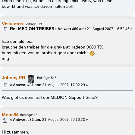
Dario einen Tip, wobei ich allerdings nicht weiß, was dieser
bewirkt und was ich davon halten soll.
Vista-men
Beiträge: 13
Re: MEDION TREIBER
«
Antwort #80 am:
21. August 2007, 16:52:46 »
hab den aldi pc..
brauche den treiber für die graka ati radeon 9600 TX
habs mit den von ati probiert geht aber rnicht
mfg
Johnny RR.
Beiträge: 545
«
Antwort #81 am:
21. August 2007, 17:02:29 »
Was gibt es denn auf der MEDION-Support-Seite?
Mona64
Beiträge: 13
«
Antwort #82 am:
21. August 2007, 20:16:23 »
Hi zusammen,