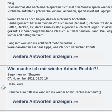
billig...
Ist es normal, das nach einer Reparatur nicht mal drei Monate später wieder 
Probleme auftreten? [Ich war bei einem Fachmann, spezialisiert auf Laptops, 
Woran kann es noch liegen, dass er nicht mehr hochfährt?
Saubergemacht hat man meinen PC auch in der Reparatur, ich benutze ihn nu
Betten, Decken, etc, daran kann es also eigentlich auch nicht liegen. So alt i
gekauft. Ein Virenprogramm habe ich auch, auf dem neusten Stand. Die Festpl
vorher erst defragmentiert...
Langsam weiß ich mir echt nicht mehr zu helfen. :/
Wäre dankbar für ein paar Tipps, was ich noch versuchen könnte...
weitere Antworten anzeigen »»
Wie mache ich mir wieder Admin Rechte?!
Begonnen von Shayren
07. November 2011, 08:35:16
Hallo,Leute
Brauche eure hilfe wie kann ich mir wieder AdminRechte machen?! ;(
weitere Antworten anzeigen »»