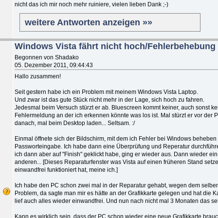
nicht das ich mir noch mehr ruiniere, vielen lieben Dank ;-)
weitere Antworten anzeigen »»
Windows Vista fährt nicht hoch/Fehlerbehebung f
Begonnen von Shadako
05. Dezember 2011, 09:44:43
Hallo zusammen!
Seit gestern habe ich ein Problem mit meinem Windows Vista Laptop.
Und zwar ist das gute Stück nicht mehr in der Lage, sich hoch zu fahren.
Jedesmal beim Versuch stürzt er ab. Bluescreen kommt keiner, auch sonst ke
Fehlermeldung an der ich erkennen könnte was los ist. Mal stürzt er vor der
danach, mal beim Desktop laden... Seltsam. :/
Einmal öffnete sich der Bildschirm, mit dem ich Fehler bei Windows beheben 
Passworteingabe. Ich habe dann eine Überprüfung und Reperatur durchführen 
ich dann aber auf "Finish" geklickt habe, ging er wieder aus. Dann wieder ei
anderen... [Dieses Reparaturfenster was Vista auf einen früheren Stand setze
einwandfrei funktioniert hat, meine ich.]
Ich habe den PC schon zwei mal in der Reparatur gehabt, wegen dem selbe
Problem, da sagte man mir es hätte an der Grafikkarte gelegen und hat die 
lief auch alles wieder einwandfrei. Und nun nach nicht mal 3 Monaten das se
Kann es wirklich sein, dass der PC schon wieder eine neue Grafikkarte brauch