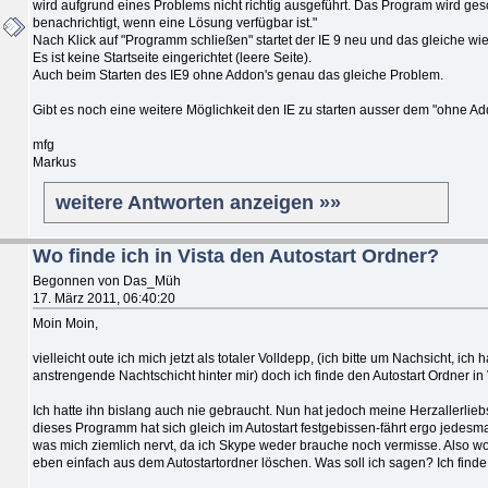
wird aufgrund eines Problems nicht richtig ausgeführt. Das Program wird g
benachrichtigt, wenn eine Lösung verfügbar ist."
Nach Klick auf "Programm schließen" startet der IE 9 neu und das gleiche wi
Es ist keine Startseite eingerichtet (leere Seite).
Auch beim Starten des IE9 ohne Addon's genau das gleiche Problem.
Gibt es noch eine weitere Möglichkeit den IE zu starten ausser dem "ohne 
mfg
Markus
weitere Antworten anzeigen »»
Wo finde ich in Vista den Autostart Ordner?
Begonnen von Das_Müh
17. März 2011, 06:40:20
Moin Moin,
vielleicht oute ich mich jetzt als totaler Volldepp, (ich bitte um Nachsicht, ic
anstrengende Nachtschicht hinter mir) doch ich finde den Autostart Ordner in V
Ich hatte ihn bislang auch nie gebraucht. Nun hat jedoch meine Herzallerliebs
dieses Programm hat sich gleich im Autostart festgebissen-fährt ergo jedes
was mich ziemlich nervt, da ich Skype weder brauche noch vermisse. Also w
eben einfach aus dem Autostartordner löschen. Was soll ich sagen? Ich finde