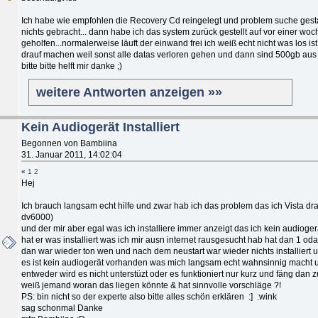
Ich habe wie empfohlen die Recovery Cd reingelegt und problem suche gesta
nichts gebracht... dann habe ich das system zurück gestellt auf vor einer woc
geholfen...normalerweise läuft der einwand frei ich weiß echt nicht was los ist..
drauf machen weil sonst alle datas verloren gehen und dann sind 500gb aus 4
bitte bitte helft mir danke ;)
weitere Antworten anzeigen »»
Kein Audiogerät Installiert
Begonnen von Bambiina
31. Januar 2011, 14:02:04
«
1
2
Hej
Ich brauch langsam echt hilfe und zwar hab ich das problem das ich Vista dr
dv6000)
und der mir aber egal was ich installiere immer anzeigt das ich kein audiogerä
hat er was installiert was ich mir ausn internet rausgesucht hab hat dan 1 oda 
dan war wieder ton wen und nach dem neustart war wieder nichts installiert 
es ist kein audiogerät vorhanden was mich langsam echt wahnsinnig macht un
entweder wird es nicht unterstüzt oder es funktioniert nur kurz und fäng dan z
weiß jemand woran das liegen könnte & hat sinnvolle vorschläge ?!
PS: bin nicht so der experte also bitte alles schön erklären :] :wink
sag schonmal Danke