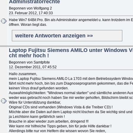
Administratorrechte
Begonnen von Wolfgang 2
23. Februar 2012, 17:40:33
Habe Win7 64Bit Pro. Bin als Administrator angemeldet u. kann trotzdem im Ex
öffnen. Woran liegt das.
weitere Antworten anzeigen »»
Laptop Fujitsu Siemens AMILO unter Windows Vis
cht mehr hoch !
Begonnen von Samtpfote
12. Dezember 2011, 07:45:52
Hallo zusammen,
mein Laptop Fujitsu Siemens AMILO La 1703 mit dem Betriebssystem Window
fährt nicht mehr hoch, bin bis zum Diagnoseprogramm gekommen, das die Fes
keinen Virus drauf gefunden worden.
Auswahlmöglichkeiten: "Windows normal starten" und sämtliche anderen Au
weder was gebracht noch haben Sie mir weiter geholfen, Bildschirm bleibt sc
Wäre für Unterstützung dankbar,
Original CDs sind vorhanden (Windows Vista & die Treiber CD) !
Möchte aber die Daten auf dem Laptop nicht löschen da Sie wichtig sind und 
ja Leichtsinn kann gefährlich sein !
Brauche in aber wieder zum arbeiten, dringend !!!
Wer kann mir hilfreiche Tipps geben, bin für jede Hilfe dankbar !
Allerdings bitte nur von Helfern die wissen wovon Sie reden,