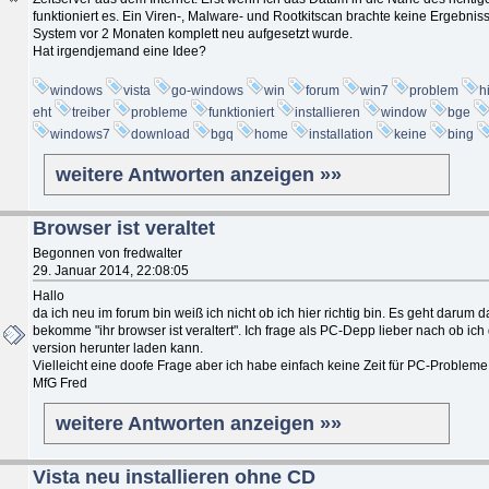
funktioniert es. Ein Viren-, Malware- und Rootkitscan brachte keine Ergebni
System vor 2 Monaten komplett neu aufgesetzt wurde.
Hat irgendjemand eine Idee?
windows
vista
go-windows
win
forum
win7
problem
h
eht
treiber
probleme
funktioniert
installieren
window
bge
windows7
download
bgq
home
installation
keine
bing
weitere Antworten anzeigen »»
Browser ist veraltet
Begonnen von fredwalter
29. Januar 2014, 22:08:05
Hallo
da ich neu im forum bin weiß ich nicht ob ich hier richtig bin. Es geht darum 
bekomme "ihr browser ist veraltert". Ich frage als PC-Depp lieber nach ob ic
version herunter laden kann.
Vielleicht eine doofe Frage aber ich habe einfach keine Zeit für PC-Probleme
MfG Fred
weitere Antworten anzeigen »»
Vista neu installieren ohne CD