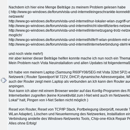
Nachdem ich hier eine Menge Beiträge zu meinem Problem gelesen habe
( http://www.go-windows.de/forum/vista-und-internet/eingeschrankte-konnektivit
netzwerk/
http://www.go-windows.de/forum/vista-und-internet/nur-lokaler-wlan-zugriff-unt
http://www.go-windows.de/forum/vista-und-internet/nicht-identifiziertes-netzwer
http://www.go-windows.de/forum/vista-und-internet/internetzugang-trotz-net
moglich/
http://www.go-windows.de/forum/vista-und-internet/hilfe!!!-wlan-problem-mit-vi
http://www.go-windows.de/forum/vista-und-internet/internetverbindung-steht-
und noch viele mehr!)
mir aber keiner dieser Beiträge helfen konnte mache ich nun noch ein Thema 
Mein Problem nach Vista Neuinstallation und allen Updates ist folgenderma
Ich habe von meinem Laptop (Samsung R60FY08/SEG mit Vista 32bit SP2) e
Netzwerk ( Router Speedport W 722V, DHCP, dynamische Adressvergabe, WP
auch der Router zeigt mein Laptop als verbunden an.Ich kann den Router a
anpingen.
Nun kann ich aber mit einem Browser weder auf das Konfig-Programm des R
Internetseiten zugreifen (keine Konektivität zum I-Net wird auch im Netzwerk
Lokal" halt, Pingen von I-Net Seiten nicht möglich )
Reset von Router, Reset von TCP/IP Stack, Portbelegung überprüft, neueste
WLan Adapter), Löschen und Neuerkennung des Netzwerkes, Installlation 
Verbindung anstelle des Windows-Netzwerks Tools, Chip-one-Klick Repair P
Alles ohne Erfolg!