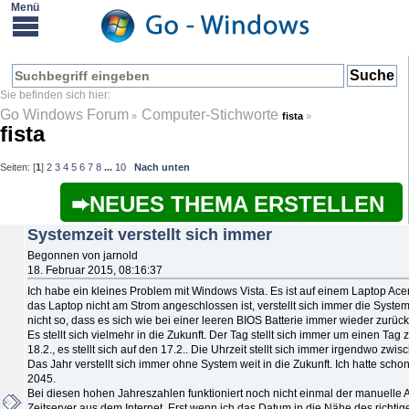
Go Windows Forum
Computer-Stichworte
»
fista
»
fista
Seiten: [
1
]
2
3
4
5
6
7
8
...
10
Nach unten
NEUES THEMA ERSTELLEN
Systemzeit verstellt sich immer
Begonnen von jarnold
18. Februar 2015, 08:16:37
Ich habe ein kleines Problem mit Windows Vista. Es ist auf einem Laptop Acer 
das Laptop nicht am Strom angeschlossen ist, verstellt sich immer die System
nicht so, dass es sich wie bei einer leeren BIOS Batterie immer wieder zurück
Es stellt sich vielmehr in die Zukunft. Der Tag stellt sich immer um einen Tag z
18.2., es stellt sich auf den 17.2.. Die Uhrzeit stellt sich immer irgendwo zw
Das Jahr verstellt sich immer ohne System weit in die Zukunft. Ich hatte sch
2045.
Bei diesen hohen Jahreszahlen funktioniert noch nicht einmal der manuelle 
Zeitserver aus dem Internet. Erst wenn ich das Datum in die Nähe des richtig