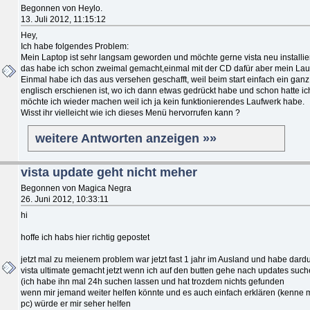
Begonnen von Heylo.
13. Juli 2012, 11:15:12
Hey,
Ich habe folgendes Problem:
Mein Laptop ist sehr langsam geworden und möchte gerne vista neu installie
das habe ich schon zweimal gemacht,einmal mit der CD dafür aber mein Lauf
Einmal habe ich das aus versehen geschafft, weil beim start einfach ein ga
englisch erschienen ist, wo ich dann etwas gedrückt habe und schon hatte ich 
möchte ich wieder machen weil ich ja kein funktionierendes Laufwerk habe.
Wisst ihr vielleicht wie ich dieses Menü hervorrufen kann ?
weitere Antworten anzeigen »»
vista update geht nicht meher
Begonnen von Magica Negra
26. Juni 2012, 10:33:11
hi
hoffe ich habs hier richtig gepostet
jetzt mal zu meienem problem war jetzt fast 1 jahr im Ausland und habe dard
vista ultimate gemacht jetzt wenn ich auf den butten gehe nach updates suche
(ich habe ihn mal 24h suchen lassen und hat trozdem nichts gefunden
wenn mir jemand weiter helfen könnte und es auch einfach erklären (kenne m
pc) würde er mir seher helfen