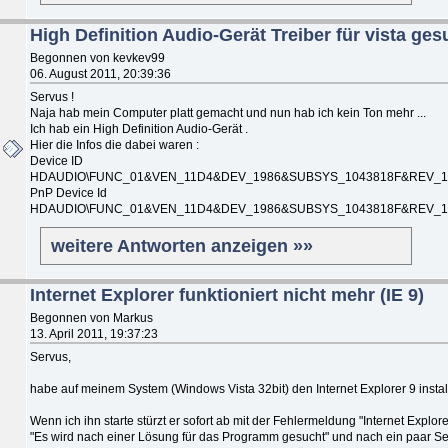
High Definition Audio-Gerät Treiber für vista ges
Begonnen von kevkev99
06. August 2011, 20:39:36
Servus !
Naja hab mein Computer platt gemacht und nun hab ich kein Ton mehr ...
Ich hab ein High Definition Audio-Gerät .
Hier die Infos die dabei waren :
Device ID
HDAUDIO\FUNC_01&VEN_11D4&DEV_1986&SUBSYS_1043818F&REV_10
PnP Device Id
HDAUDIO\FUNC_01&VEN_11D4&DEV_1986&SUBSYS_1043818F&REV_10
weitere Antworten anzeigen »»
Internet Explorer funktioniert nicht mehr (IE 9)
Begonnen von Markus
13. April 2011, 19:37:23
Servus,
habe auf meinem System (Windows Vista 32bit) den Internet Explorer 9 install
Wenn ich ihn starte stürzt er sofort ab mit der Fehlermeldung "Internet Explore
"Es wird nach einer Lösung für das Programm gesucht" und nach ein paar 