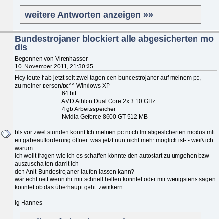
weitere Antworten anzeigen »»
Bundestrojaner blockiert alle abgesicherten mo
dis
Begonnen von Virenhasser
10. November 2011, 21:30:35
Hey leute hab jetzt seit zwei tagen den bundestrojaner auf meinem pc,
zu meiner person/pc^^ Windows XP
64 bit
AMD Athlon Dual Core 2x 3.10 GHz
4 gb Arbeitsspeicher
Nvidia Geforce 8600 GT 512 MB
bis vor zwei stunden konnt ich meinen pc noch im abgesicherten modus mit
eingabeaufforderung öffnen was jetzt nun nicht mehr möglich ist-.- weiß ich
warum.
ich wollt fragen wie ich es schaffen könnte den autostart zu umgehen bzw
auszuschalten damit ich
den Anit-Bundestrojaner laufen lassen kann?
wär echt nett wenn ihr mir schnell helfen könntet oder mir wenigstens sagen
könntet ob das überhaupt geht :zwinkern
lg Hannes