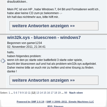
draufzuklicken..
Mein PC ist von HP , habe Windows 7, 64 Bit und Formatieren wollt ich ,
habe aber keine CD zum pc bekommen -.-
Ich halt das nichtmehr aus, bitte hilft mir..
weitere Antworten anzeigen »»
win32k.sys - bluescreen - windows7
Begonnen von gamer1234
02. November 2011, 21:34:41
hallo,
haben folgendes problem:
wenn ich den pc starte oder battlefield 3 starte oder spiele,
taucht der bluescreen auf und hat als problem win32k.sys aufgelistet.
Daher meine bitte an euch mir zu helfen und eine lösung zu finden.
danke !
weitere Antworten anzeigen »»
Seiten:
1
...
5
6
7
8
9
10
11
[
12
]
13
14
15
16
17
18
19
...
98
Nach oben
Powered by SMF 2.0.19
|
SMF © 2006–2011, Simple Machines LLC
RSS
Sitemap