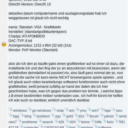
DirectX-Version: DirectX 10
aktuelles datum computername und auslagerungsdatei hab ich
weggelassen ist glaub ich nicht wichtig
name: Standart- VGA - Grafikkarte
hersteller: (standartgrafikkartentypen)
Chiptyp: ATI ATOMBIOS
DAC-TYP: 8 bit
Anzeigemodus: 1152 x 864 (32 bit) (1hz)
Monitor: PnP-Monitor (Standart)
also als ich den pc kaufte gabs einen grafiktreiber auf so einer cd dazu, die
installierte ich und dan fing der pc an abzustürzen mit bluescreen, wenn der
grafiktreiber deinstalliert ist passiert nix, also läuft ganz normal der pc, nun
ist halt die sache ich kann keine NICHT browsergame spiele spielen.. und
ich glaub auch video bearbeitungs softwares funktionieren auch nicht ohne
grafiktreiber, weiß jemand zufällig an hand der daten die ich hier
geschrieben habe, was ich gegen das problem tun könnte , i.welche tipps
z.B einen bestimmten treiber runterladen usw.. ich hoff ihr könnt mir helfen
ich wär euch so dankbar, wirklich unendlich dankbar
windows
go-windows
vista
win
yms
win7
bge
zwu
bgq
bing
problem
zgu
geht
d2s
forum
yahoo
wind
ows7
probleme
search
d2k
d24
keine
hilfe
kein
581
87178
computer
1355534169
bgg
window
software