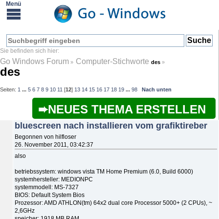
Go Windows Forum
Computer-Stichworte
»
des
»
des
Seiten:
1
...
5
6
7
8
9
10
11
[
12
]
13
14
15
16
17
18
19
...
98
Nach unten
NEUES THEMA ERSTELLEN
bluescreen nach installieren vom grafiktireber
Begonnen von hilfloser
26. November 2011, 03:42:37
also
betriebssystem: windows vista TM Home Premium (6.0, Build 6000)
systemhersteller: MEDIONPC
systemmodell: MS-7327
BIOS: Default System Bios
Prozessor: AMD ATHLON(tm) 64x2 dual core Processor 5000+ (2 CPUs), ~
2,6GHz
speicher: 1918 MB RAM