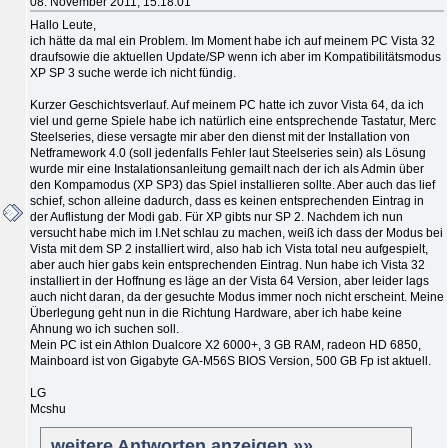
08. November 2011, 15:18:01
Hallo Leute,
ich hätte da mal ein Problem. Im Moment habe ich auf meinem PC Vista 32
draufsowie die aktuellen Update/SP wenn ich aber im Kompatibilitätsmodus
XP SP 3 suche werde ich nicht fündig.
Kurzer Geschichtsverlauf. Auf meinem PC hatte ich zuvor Vista 64, da ich
viel und gerne Spiele habe ich natürlich eine entsprechende Tastatur, Merc
Steelseries, diese versagte mir aber den dienst mit der Installation von
Netframework 4.0 (soll jedenfalls Fehler laut Steelseries sein) als Lösung
wurde mir eine Instalationsanleitung gemailt nach der ich als Admin über
den Kompamodus (XP SP3) das Spiel installieren sollte. Aber auch das lief
schief, schon alleine dadurch, dass es keinen entsprechenden Eintrag in
der Auflistung der Modi gab. Für XP gibts nur SP 2. Nachdem ich nun
versucht habe mich im I.Net schlau zu machen, weiß ich dass der Modus bei
Vista mit dem SP 2 installiert wird, also hab ich Vista total neu aufgespielt,
aber auch hier gabs kein entsprechenden Eintrag. Nun habe ich Vista 32
installiert in der Hoffnung es läge an der Vista 64 Version, aber leider lags
auch nicht daran, da der gesuchte Modus immer noch nicht erscheint. Meine
Überlegung geht nun in die Richtung Hardware, aber ich habe keine
Ahnung wo ich suchen soll.
Mein PC ist ein Athlon Dualcore X2 6000+, 3 GB RAM, radeon HD 6850,
Mainboard ist von Gigabyte GA-M56S BIOS Version, 500 GB Fp ist aktuell.
LG
Mcshu
weitere Antworten anzeigen »»