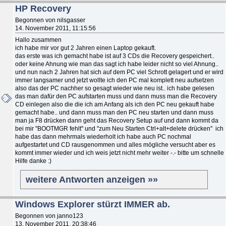
HP Recovery
Begonnen von nilsgasser
14. November 2011, 11:15:56
Hallo zusammen
ich habe mir vor gut 2 Jahren einen Laptop gekauft.
das erste was ich gemacht habe ist auf 3 CDs die Recovery gespeichert..
oder keine Ahnung wie man das sagt ich habe leider nicht so viel Ahnung..
und nun nach 2 Jahren hat sich auf dem PC viel Schrott gelagert und er wird
immer langsamer und jetzt wollte ich den PC mal komplett neu aufsetzen
also das der PC nachher so gesagt wieder wie neu ist.. ich habe gelesen
das man dafür den PC aufstarten muss und dann muss man die Recovery
CD einlegen also die die ich am Anfang als ich den PC neu gekauft habe
gemacht habe.. und dann muss man den PC neu starten und dann muss
man ja F8 drücken dann geht das Recovery Setup auf und dann kommt da
bei mir ''BOOTMGR fehlt'' und ''zum Neu Starten Ctrl+alt+delete drücken'' ich
habe das dann mehrmals wiederholt ich habe auch PC nochmal
aufgestartet und CD rausgenommen und alles mögliche versucht aber es
kommt immer wieder und ich weis jetzt nicht mehr weiter -.- bitte um schnelle
Hilfe danke :)
weitere Antworten anzeigen »»
Windows Explorer stürzt IMMER ab.
Begonnen von janno123
13. November 2011, 20:38:46