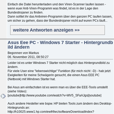
Einfach die Datei herunterladen und den Viren-Scanner laufen lassen -
wenn euer Anti-Viren-Programm was findet, ist es in der Lage den
Bundestrojaner zu finden.
Dann solltet ihr das Antiviren-Programm über den ganzen PC laufen lassen,
um sicher zu gehen, dass der Bundestrojaner nicht auf euren PCs läuft...
weitere Antworten anzeigen »»
Asus Eee PC - Windows 7 Starter - Hintergrundb
ild ändern
Begonnen von Markus
06. November 2011, 08:50:27
Leider ist es unter Windows 7 Starter nicht möglich das Hintergrundbild zu
ändern.
Für viele User eine "lebenswichtige" Funktion (für mich nicht :-D) - hab jetzt
Ewigkeiten für meine Schwägerin gesucht, die einen Asus EEE PC
(Netbook) mit Windows Starter hat.
Bei Asus am einfachsten ist es wenn man es über die EEE-Tools umstellt
(siehe Video):
[youtube]http://www.youtube.com/watch?v=WV5_SFaAJgs[/youtube]
Auch andere Hesteller wie bspw. HP bieten Tools zum ändern des Desktop-
Hintegrunds an:
http://h10025.www1.hp.com/ewfrf/wc/softwareDownloadIndex?