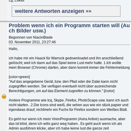
Lg, Lukas
weitere Antworten anzeigen »»
Problem wenn ich ein Programm starten will (Au
ch Bilder usw.)
Begonnen von NiacinBlade
03. November 2011, 23:27:46
Hallo,
ich habe mir ein Haack für Warrock gedownloadet und ihn anschließend
gelöscht, weil ich dann auf das Spiel keine Lust mehr hatte. 1.Ich wollte
mein Browser (Chrome) starten, aber dann kommt immer die Fehlermeldung
:
[color=green]
''Auf das angegebene Gerät, bzw. den Pfad oder die Datei kann nicht
zugegriffen werden. Sie verfügen eventuell nicht über ausreichende
Berechtigungen, um auf das Element zugreifen zu können.'' [/color]
Andere Programme wie Icq, Skype, Firefox, PhotoScape usw. kann ich auch
nicht starten.. 2.Die Icons sind weiß, die sehen aus wie ein stück papier und
irgendwas drauf, nichtmehr ein Fuchs für Firefox sondern son Weißes Blatt.
Es geht nur wenn ich mein VirenProgramm (Avira Antivir) ausmache, aber
das ist blöd, denn ich wills ganz weg haben.. Es geht auch wenn ich als
Admin ausführen klicke, aber ich habe keine lust die ganze zeit