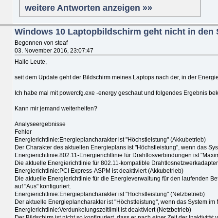
weitere Antworten anzeigen »»
Windows 10 Laptopbildschirm geht nicht in den
Begonnen von steaf
03. November 2016, 23:07:47
Hallo Leute,
seit dem Update geht der Bildschirm meines Laptops nach der, in der Energie
Ich habe mal mit powercfg.exe -energy geschaut und folgendes Ergebnis b
Kann mir jemand weiterhelfen?
Analyseergebnisse
Fehler
Energierichtlinie:Energieplancharakter ist "Höchstleistung" (Akkubetrieb)
Der Charakter des aktuellen Energieplans ist "Höchstleistung", wenn das Sys
Energierichtlinie:802.11-Energierichtlinie für Drahtlosverbindungen ist "Maxi
Die aktuelle Energierichtlinie für 802.11-kompatible Drahtlosnetzwerkadapter
Energierichtlinie:PCI Express-ASPM ist deaktiviert (Akkubetrieb)
Die aktuelle Energierichtlinie für die Energieverwaltung für den laufenden 
auf "Aus" konfiguriert.
Energierichtlinie:Energieplancharakter ist "Höchstleistung" (Netzbetrieb)
Der aktuelle Energieplancharakter ist "Höchstleistung", wenn das System im 
Energierichtlinie:Verdunkelungszeitlimit ist deaktiviert (Netzbetrieb)
Der Bildschirm ist nicht so konfiguriert, dass er nach einer Zeit der Inaktivität 