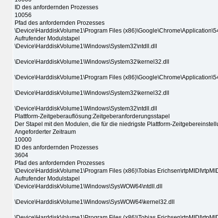
ID des anfordernden Prozesses
10056
Pfad des anfordernden Prozesses
\Device\HarddiskVolume1\Program Files (x86)\Google\Chrome\Application\5
Aufrufender Modulstapel
\Device\HarddiskVolume1\Windows\System32\ntdll.dll
\Device\HarddiskVolume1\Windows\System32\kernel32.dll
\Device\HarddiskVolume1\Program Files (x86)\Google\Chrome\Application\5
\Device\HarddiskVolume1\Windows\System32\kernel32.dll
\Device\HarddiskVolume1\Windows\System32\ntdll.dll
Plattform-Zeitgeberauflösung:Zeitgeberanforderungsstapel
Der Stapel mit den Modulen, die für die niedrigste Plattform-Zeitgebereinstel
Angeforderter Zeitraum
10000
ID des anfordernden Prozesses
3604
Pfad des anfordernden Prozesses
\Device\HarddiskVolume1\Program Files (x86)\Tobias Erichsen\rtpMIDI\rtpMI
Aufrufender Modulstapel
\Device\HarddiskVolume1\Windows\SysWOW64\ntdll.dll
\Device\HarddiskVolume1\Windows\SysWOW64\kernel32.dll
\Device\HarddiskVolume1\Program Files (x86)\Tobias Erichsen\rtpMIDI\rtpMI