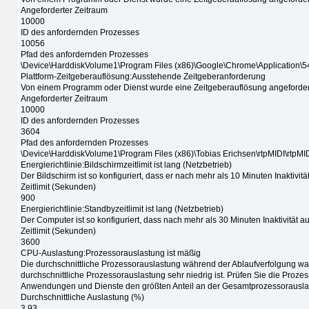
Angeforderter Zeitraum
10000
ID des anfordernden Prozesses
10056
Pfad des anfordernden Prozesses
\Device\HarddiskVolume1\Program Files (x86)\Google\Chrome\Application\5
Plattform-Zeitgeberauflösung:Ausstehende Zeitgeberanforderung
Von einem Programm oder Dienst wurde eine Zeitgeberauflösung angefordert, d
Angeforderter Zeitraum
10000
ID des anfordernden Prozesses
3604
Pfad des anfordernden Prozesses
\Device\HarddiskVolume1\Program Files (x86)\Tobias Erichsen\rtpMIDI\rtpMI
Energierichtlinie:Bildschirmzeitlimit ist lang (Netzbetrieb)
Der Bildschirm ist so konfiguriert, dass er nach mehr als 10 Minuten Inaktivitä
Zeitlimit (Sekunden)
900
Energierichtlinie:Standbyzeitlimit ist lang (Netzbetrieb)
Der Computer ist so konfiguriert, dass nach mehr als 30 Minuten Inaktivität 
Zeitlimit (Sekunden)
3600
CPU-Auslastung:Prozessorauslastung ist mäßig
Die durchschnittliche Prozessorauslastung während der Ablaufverfolgung wa
durchschnittliche Prozessorauslastung sehr niedrig ist. Prüfen Sie die Proze
Anwendungen und Dienste den größten Anteil an der Gesamtprozessorausla
Durchschnittliche Auslastung (%)
3.93