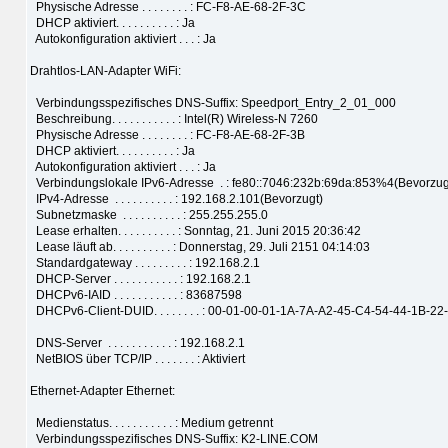
Physische Adresse . . . . . . . . : FC-F8-AE-68-2F-3C
DHCP aktiviert. . . . . . . . . . : Ja
Autokonfiguration aktiviert . . . : Ja
Drahtlos-LAN-Adapter WiFi:
Verbindungsspezifisches DNS-Suffix: Speedport_Entry_2_01_000
Beschreibung. . . . . . . . . . . : Intel(R) Wireless-N 7260
Physische Adresse . . . . . . . . : FC-F8-AE-68-2F-3B
DHCP aktiviert. . . . . . . . . . : Ja
Autokonfiguration aktiviert . . . : Ja
Verbindungslokale IPv6-Adresse . : fe80::7046:232b:69da:853%4(Bevorzug
IPv4-Adresse . . . . . . . . . . : 192.168.2.101(Bevorzugt)
Subnetzmaske . . . . . . . . . . : 255.255.255.0
Lease erhalten. . . . . . . . . . : Sonntag, 21. Juni 2015 20:36:42
Lease läuft ab. . . . . . . . . . : Donnerstag, 29. Juli 2151 04:14:03
Standardgateway . . . . . . . . . : 192.168.2.1
DHCP-Server . . . . . . . . . . . : 192.168.2.1
DHCPv6-IAID . . . . . . . . . . . : 83687598
DHCPv6-Client-DUID. . . . . . . . : 00-01-00-01-1A-7A-A2-45-C4-54-44-1B-22
DNS-Server . . . . . . . . . . . : 192.168.2.1
NetBIOS über TCP/IP . . . . . . . : Aktiviert
Ethernet-Adapter Ethernet:
Medienstatus. . . . . . . . . . . : Medium getrennt
Verbindungsspezifisches DNS-Suffix: K2-LINE.COM