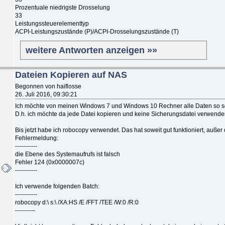
Prozentuale niedrigste Drosselung
33
Leistungssteuerelementtyp
ACPI-Leistungszustände (P)/ACPI-Drosselungszustände (T)
weitere Antworten anzeigen »»
Dateien Kopieren auf NAS
Begonnen von haiflosse
26. Juli 2016, 09:30:21
Ich möchte von meinen Windows 7 und Windows 10 Rechner alle Daten so sch
D.h. ich möchte da jede Datei kopieren und keine Sicherungsdatei verwende
Bis jetzt habe ich robocopy verwendet. Das hat soweit gut funktioniert, außer
Fehlermeldung:
-----------
die Ebene des Systemaufrufs ist falsch
Fehler 124 (0x0000007c)
-----------
Ich verwende folgenden Batch:
-----------
robocopy d:\ s:\ /XA:HS /E /FFT /TEE /W:0 /R:0
----------