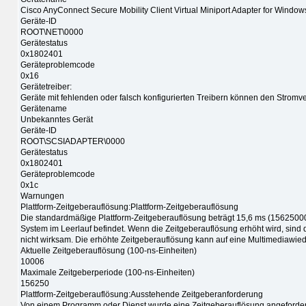
Cisco AnyConnect Secure Mobility Client Virtual Miniport Adapter for Window
Geräte-ID
ROOT\NET\0000
Gerätestatus
0x1802401
Geräteproblemcode
0x16
Gerätetreiber:
Geräte mit fehlenden oder falsch konfigurierten Treibern können den Stromv
Gerätename
Unbekanntes Gerät
Geräte-ID
ROOT\SCSIADAPTER\0000
Gerätestatus
0x1802401
Geräteproblemcode
0x1c
Warnungen
Plattform-Zeitgeberauflösung:Plattform-Zeitgeberauflösung
Die standardmäßige Plattform-Zeitgeberauflösung beträgt 15,6 ms (1562500
System im Leerlauf befindet. Wenn die Zeitgeberauflösung erhöht wird, sin
nicht wirksam. Die erhöhte Zeitgeberauflösung kann auf eine Multimediawie
Aktuelle Zeitgeberauflösung (100-ns-Einheiten)
10006
Maximale Zeitgeberperiode (100-ns-Einheiten)
156250
Plattform-Zeitgeberauflösung:Ausstehende Zeitgeberanforderung
Von einem Programm oder Dienst wurde eine Zeitgeberauflösung angefordert, d