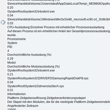
\Device\HarddiskVolume1\Users\steaf\AppData\Local\Temp\_MEI98082\pytho
0.20
\SystemRoot\system32\ntoskrnl.exe
0.04
\Device\HarddiskVolume1\Windows\WinSxS\x86_microsoft.vc90.crt_1fc8b
0.03
CPU-Auslastung:Einzelner Prozess mit erheblicher Prozessorauslastung
Auf diesen Prozess ist ein erheblicher Anteil der Gesamtprozessorauslastun
wurde.
Prozessname
System
PID
4
Durchschnittliche Auslastung (%)
0.29
Modul
Durchschnittliche Modulauslastung (%)
\SystemRoot\system32\ntoskrnl.exe
0.21
\SystemRoot\system32\DRIVERS\SamsungRapidDiskFltr.sys
0.04
\SystemRoot\System32\drivers\iaStorA.sys
0.01
Informationen
Plattform-Zeitgeberauflösung:Zeitgeberanforderungsstapel
Der Stapel mit den Modulen, die für die niedrigste Plattform-Zeitgebereinstel
Angeforderter Zeitraum
10000