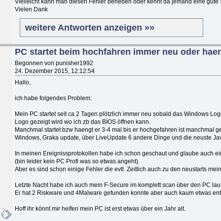
Vielleicht kann man diesen Fehler beheben oder kennt da jemand eine gute 
Vielen Dank
weitere Antworten anzeigen »»
PC startet beim hochfahren immer neu oder haen
Begonnen von punisher1992
24. Dezember 2015, 12:12:54
Hallo,
ich habe folgendes Problem:
Mein PC startet seit ca 2 Tagen plötzlich immer neu sobald das Windows Log
Logo gezeigt wird wo ich zb das BIOS öffnen kann.
Manchmal startet bzw haengt er 3-4 mal bis er hochgefahren ist manchmal ge
Windows, Graka update, über LiveUpdate 6 andere Dinge und die neuste Jav
In meinen Ereignissprotokollen habe ich schon geschaut und glaube auch ein
(bin leider kein PC Profi was so etwas angeht).
Aber es sind schon einige Fehler die evtl. Zeitlich auch zu den neustarts mei
Letzte Nacht habe ich auch mein F-Secure im komplett scan über den PC lau
Er hat 2 Riskware und 4Malware gefunden konnte aber auch kaum etwas ent
Hoff ihr könnt mir helfen mein PC ist erst etwas über ein Jahr alt.