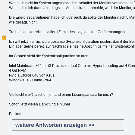
Wenn ich nicht im System angemeldet bin, schaltet der Monitor von meinem PC
Wenn ich mich dann allerdings als Administrator anmelde, wird der Monitor, 
Die Energiesparoptionen habe ich überprüft, da sollte der Monitor nach 5 Mi
wie gesagt, nicht.
Treiber sind korrekt installiert (Zumindest sagt das der Gerätemanager).
Ich will jetzt hier nicht die gesamte Systemkonfiguration posten, damit der Beit
Bin aber gerne bereit, auf Nachfrage einzelne Abschnitte meiner Systemkonfi
Im Groben sieht die Systemkonfiguration so aus:
Intel Mainboard x64 mit i3 Prozessor dual Core mit Hyperthreading auf 4 Cor
4 GB RAM
Nvidia Gforce 640 von Asus.
Windows 10 - Home - x64
Vielleicht weiß ja schon jemand einen Lösungsansatz für mich?
Schon jetzt vielen Dank für die Mühe!
Paskoc
weitere Antworten anzeigen »»