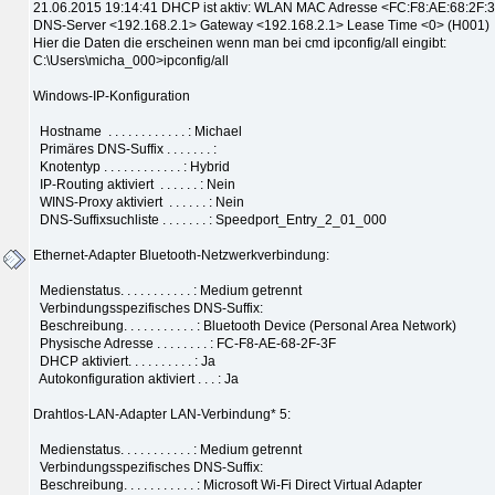
21.06.2015 19:14:41 DHCP ist aktiv: WLAN MAC Adresse <FC:F8:AE:68:2F:
DNS-Server <192.168.2.1> Gateway <192.168.2.1> Lease Time <0> (H001)
Hier die Daten die erscheinen wenn man bei cmd ipconfig/all eingibt:
C:\Users\micha_000>ipconfig/all
Windows-IP-Konfiguration
Hostname . . . . . . . . . . . . : Michael
Primäres DNS-Suffix . . . . . . . :
Knotentyp . . . . . . . . . . . . : Hybrid
IP-Routing aktiviert . . . . . . : Nein
WINS-Proxy aktiviert . . . . . . : Nein
DNS-Suffixsuchliste . . . . . . . : Speedport_Entry_2_01_000
Ethernet-Adapter Bluetooth-Netzwerkverbindung:
Medienstatus. . . . . . . . . . . : Medium getrennt
Verbindungsspezifisches DNS-Suffix:
Beschreibung. . . . . . . . . . . : Bluetooth Device (Personal Area Network)
Physische Adresse . . . . . . . . : FC-F8-AE-68-2F-3F
DHCP aktiviert. . . . . . . . . . : Ja
Autokonfiguration aktiviert . . . : Ja
Drahtlos-LAN-Adapter LAN-Verbindung* 5:
Medienstatus. . . . . . . . . . . : Medium getrennt
Verbindungsspezifisches DNS-Suffix:
Beschreibung. . . . . . . . . . . : Microsoft Wi-Fi Direct Virtual Adapter