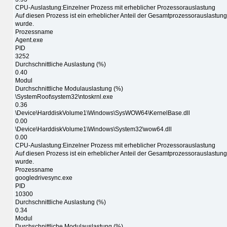
CPU-Auslastung:Einzelner Prozess mit erheblicher Prozessorauslastung
Auf diesen Prozess ist ein erheblicher Anteil der Gesamtprozessorauslastun
wurde.
Prozessname
Agent.exe
PID
3252
Durchschnittliche Auslastung (%)
0.40
Modul
Durchschnittliche Modulauslastung (%)
\SystemRoot\system32\ntoskrnl.exe
0.36
\Device\HarddiskVolume1\Windows\SysWOW64\KernelBase.dll
0.00
\Device\HarddiskVolume1\Windows\System32\wow64.dll
0.00
CPU-Auslastung:Einzelner Prozess mit erheblicher Prozessorauslastung
Auf diesen Prozess ist ein erheblicher Anteil der Gesamtprozessorauslastun
wurde.
Prozessname
googledrivesync.exe
PID
10300
Durchschnittliche Auslastung (%)
0.34
Modul
Durchschnittliche Modulauslastung (%)