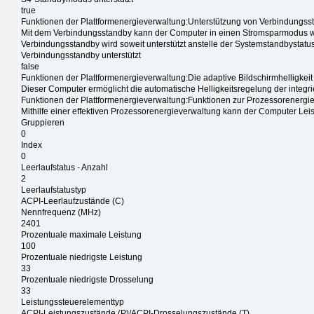
true
Funktionen der Plattformenergieverwaltung:Unterstützung von Verbindungss
Mit dem Verbindungsstandby kann der Computer in einen Stromsparmodus we
Verbindungsstandby wird soweit unterstützt anstelle der Systemstandbystatu
Verbindungsstandby unterstützt
false
Funktionen der Plattformenergieverwaltung:Die adaptive Bildschirmhelligkeit w
Dieser Computer ermöglicht die automatische Helligkeitsregelung der integr
Funktionen der Plattformenergieverwaltung:Funktionen zur Prozessorenergi
Mithilfe einer effektiven Prozessorenergieverwaltung kann der Computer Le
Gruppieren
0
Index
0
Leerlaufstatus - Anzahl
2
Leerlaufstatustyp
ACPI-Leerlaufzustände (C)
Nennfrequenz (MHz)
2401
Prozentuale maximale Leistung
100
Prozentuale niedrigste Leistung
33
Prozentuale niedrigste Drosselung
33
Leistungssteuerelementtyp
ACPI-Leistungszustände (P)/ACPI-Drosselungszustände (T)