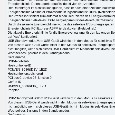
Energierichtlinie:Datenträgerleerlauf ist deaktiviert (Netzbetrieb)
Der Datenträger ist nicht so konfiguriert, dass er nach einer Zeit der Inaktivitä
Energierichtlinie:Minimaler Prozessorleistungszustand ist 100 % (Netzbetrieb
Der Prozessor ist nicht zum automatischen Reduzieren des Energieverbrauchs b
Energierichtlinie:Selektives USB-Energiesparen ist deaktiviert (Netzbetrieb)
Durch die aktuelle Energierichtlinie wurde das selektive USB-Energiesparen g
Energierichtlinie:PCI Express-ASPM ist deaktiviert (Netzbetrieb)
Die aktuelle Energierichtlinie für die Energieverwaltung für den laufenden 
auf "Aus" konfiguriert.
USB-Standbymodus:Vom USB-Gerät wird nicht in den Modus für selektives E
Von diesem USB-Gerät wurde nicht in den Modus für selektives Energiespar
nicht möglich, wenn sich dieses USB-Gerät nicht im Modus für selektives Ene
Wechsel des Systems in den Standbymodus.
Gerätename
USB-Root-Hub
Hostcontroller-ID
PCI\VEN_8086&DEV_1E2D
Hostcontrollerspeicherort
PCI bus 0, device 26, function 0
Geräte-ID
USB\VID_8086&PID_1E2D
Portpfad
USB-Standbymodus:Vom USB-Gerät wird nicht in den Modus für selektives E
Von diesem USB-Gerät wurde nicht in den Modus für selektives Energiespar
nicht möglich, wenn sich dieses USB-Gerät nicht im Modus für selektives Ene
Wechsel des Systems in den Standbymodus.
Gerätename