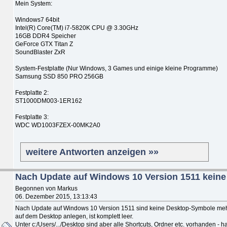
Mein System:
Windows7 64bit
Intel(R) Core(TM) i7-5820K CPU @ 3.30GHz
16GB DDR4 Speicher
GeForce GTX Titan Z
SoundBlaster ZxR
System-Festplatte (Nur Windows, 3 Games und einige kleine Programme)
Samsung SSD 850 PRO 256GB
Festplatte 2:
ST1000DM003-1ER162
Festplatte 3:
WDC WD1003FZEX-00MK2A0
weitere Antworten anzeigen »»
Nach Update auf Windows 10 Version 1511 kein
Begonnen von Markus
06. Dezember 2015, 13:13:43
Nach Update auf Windows 10 Version 1511 sind keine Desktop-Symbole meh
auf dem Desktop anlegen, ist komplett leer.
Unter c:/Users/.../Desktop sind aber alle Shortcuts, Ordner etc. vorhanden 