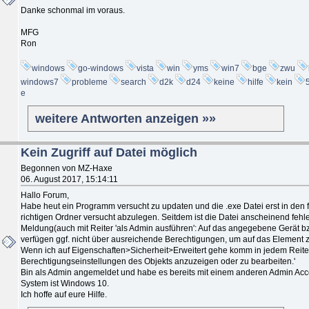
Danke schonmal im voraus.
MFG
Ron
windows
go-windows
vista
win
yms
win7
bge
zwu
windows7
probleme
search
d2k
d24
keine
hilfe
kein
e
weitere Antworten anzeigen »»
Kein Zugriff auf Datei möglich
Begonnen von MZ-Haxe
06. August 2017, 15:14:11
Hallo Forum,
Habe heut ein Programm versucht zu updaten und die .exe Datei erst in den f
richtigen Ordner versucht abzulegen. Seitdem ist die Datei anscheinend fehl
Meldung(auch mit Reiter 'als Admin ausführen': Auf das angegebene Gerät bz
verfügen ggf. nicht über ausreichende Berechtigungen, um auf das Element 
Wenn ich auf Eigenschaften>Sicherheit>Erweitert gehe komm in jedem Reiter d
Berechtigungseinstellungen des Objekts anzuzeigen oder zu bearbeiten.'
Bin als Admin angemeldet und habe es bereits mit einem anderen Admin Acco
System ist Windows 10.
Ich hoffe auf eure Hilfe.