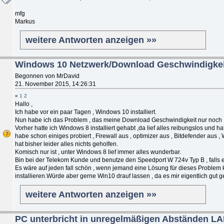
mfg
Markus
weitere Antworten anzeigen »»
Windows 10 Netzwerk/Download Geschwindigkeit
Begonnen von MrDavid
21. November 2015, 14:26:31
«
1
2
Hallo ,
Ich habe vor ein paar Tagen , Windows 10 installiert.
Nun habe ich das Problem , das meine Download Geschwindigkeit nur noch 15M
Vorher hatte ich Windows 8 installiert gehabt ,da lief alles reibungslos und
habe schon einiges probiert , Firewall aus , optimizer aus , Bitdefender aus , 
hat bisher leider alles nichts geholfen.
Komisch nur ist , unter Windows 8 lief immer alles wunderbar.
Bin bei der Telekom Kunde und benutze den Speedport W 724v Typ B , falls es 
Es wäre auf jeden fall schön , wenn jemand eine Lösung für dieses Problem k
installieren.Würde aber gerne Win10 drauf lassen , da es mir eigentlich gut gef
weitere Antworten anzeigen »»
PC unterbricht in unregelmäßigen Abständen L