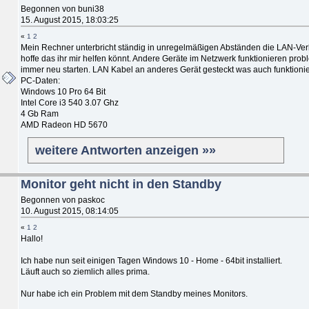
Begonnen von buni38
15. August 2015, 18:03:25
«
1
2
Mein Rechner unterbricht ständig in unregelmäßigen Abständen die LAN-Ver
hoffe das ihr mir helfen könnt. Andere Geräte im Netzwerk funktionieren pr
immer neu starten. LAN Kabel an anderes Gerät gesteckt was auch funktionier
PC-Daten:
Windows 10 Pro 64 Bit
Intel Core i3 540 3.07 Ghz
4 Gb Ram
AMD Radeon HD 5670
weitere Antworten anzeigen »»
Monitor geht nicht in den Standby
Begonnen von paskoc
10. August 2015, 08:14:05
«
1
2
Hallo!
Ich habe nun seit einigen Tagen Windows 10 - Home - 64bit installiert.
Läuft auch so ziemlich alles prima.
Nur habe ich ein Problem mit dem Standby meines Monitors.