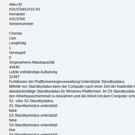
Akku-ID
ASUSTeKUX32-65
Hersteller
ASUSTeK
Seriennummer
Chemie
LIon
Langfristig
1
Versiegelt
0
Vorgesehene Akkukapazität
45640
Letzte vollständige Aufladung
32487
Funktionen der Plattformenergieverwaltung:Unterstützte Standbystatus
Mithilfe von Standbystatus kann der Computer nach einer Zeit der Inaktivitä
standardmäßige Standbystatus für Windows-Plattformen. Im S3-Standbystatus
den Arbeitsspeicherinhalt zu bewahren und die Arbeit mit dem Computer schn
S1- oder S2-Standbystatus.
S1-Standbymodus unterstützt
false
S2-Standbymodus unterstützt
false
S3-Standbymodus unterstützt
true
S4-Standbymodus unterstützt