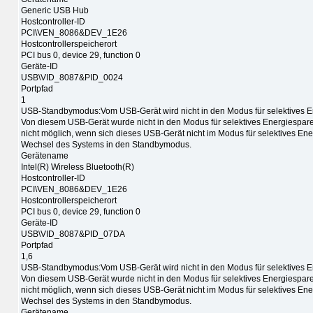
Generic USB Hub
Hostcontroller-ID
PCI\VEN_8086&DEV_1E26
Hostcontrollerspeicherort
PCI bus 0, device 29, function 0
Geräte-ID
USB\VID_8087&PID_0024
Portpfad
1
USB-Standbymodus:Vom USB-Gerät wird nicht in den Modus für selektives E
Von diesem USB-Gerät wurde nicht in den Modus für selektives Energiespar
nicht möglich, wenn sich dieses USB-Gerät nicht im Modus für selektives Ene
Wechsel des Systems in den Standbymodus.
Gerätename
Intel(R) Wireless Bluetooth(R)
Hostcontroller-ID
PCI\VEN_8086&DEV_1E26
Hostcontrollerspeicherort
PCI bus 0, device 29, function 0
Geräte-ID
USB\VID_8087&PID_07DA
Portpfad
1,6
USB-Standbymodus:Vom USB-Gerät wird nicht in den Modus für selektives E
Von diesem USB-Gerät wurde nicht in den Modus für selektives Energiespar
nicht möglich, wenn sich dieses USB-Gerät nicht im Modus für selektives Ene
Wechsel des Systems in den Standbymodus.
Gerätename