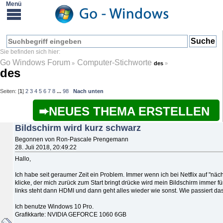
Go Windows Forum
Computer-Stichworte
»
des
»
des
Seiten: [
1
]
2
3
4
5
6
7
8
...
98
Nach unten
NEUES THEMA ERSTELLEN
Bildschirm wird kurz schwarz
Begonnen von Ron-Pascale Prengemann
28. Juli 2018, 20:49:22
Hallo,
Ich habe seit geraumer Zeit ein Problem. Immer wenn ich bei Netflix auf "nä
klicke, der mich zurück zum Start bringt drücke wird mein Bildschirm immer f
links steht dann HDMI und dann geht alles wieder wie sonst. Wie passiert da
Ich benutze Windows 10 Pro.
Grafikkarte: NVIDIA GEFORCE 1060 6GB