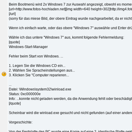
Beim Bootmenü wird 2x Windows 7 zur Auswahl angezeigt, obwohl es momentan n
[url=http://www.fotos-hochladen.net][img width=640 height=302]http://img4
[/url]
(sorry für das miese Bild, der obere Eintrag wurde nachgearbeitet, da er nicht
Wenn ich einfach warte, oder das obere "Windows 7" auswähle und Enter drü
Wähle ich das untere "Windows 7" aus, kommt folgende Fehlermeldung:
[quote]
Windows-Start-Manager
Fehler beim Start von Windows. ...
1. Legen Sie die Windows CD ein...
2. Wählen Sie Spracheinstellungen aus...
3. Klicken Sie "Computer reparieren...
...
Datei: \Windows\system32\winload.exe
Status: 0xc000000e
Info: ...konnte nicht geladen werden, da die Anwendung fehlt oder beschädigt 
[/quote]
Scheinbar wird die winload.exe gesucht und nicht gefunden (auf einer andere
Vorgeschichte:
Von der Festplatte des PC wurde eine Kopie auf eine 2. identische Platte ge