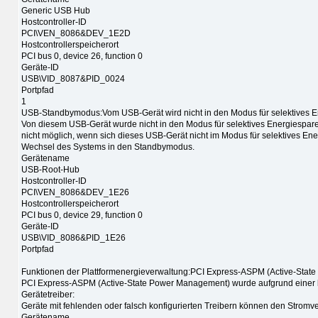
Generic USB Hub
Hostcontroller-ID
PCI\VEN_8086&DEV_1E2D
Hostcontrollerspeicherort
PCI bus 0, device 26, function 0
Geräte-ID
USB\VID_8087&PID_0024
Portpfad
1
USB-Standbymodus:Vom USB-Gerät wird nicht in den Modus für selektives E
Von diesem USB-Gerät wurde nicht in den Modus für selektives Energiespar
nicht möglich, wenn sich dieses USB-Gerät nicht im Modus für selektives Ene
Wechsel des Systems in den Standbymodus.
Gerätename
USB-Root-Hub
Hostcontroller-ID
PCI\VEN_8086&DEV_1E26
Hostcontrollerspeicherort
PCI bus 0, device 29, function 0
Geräte-ID
USB\VID_8086&PID_1E26
Portpfad
Funktionen der Plattformenergieverwaltung:PCI Express-ASPM (Active-State
PCI Express-ASPM (Active-State Power Management) wurde aufgrund einer be
Gerätetreiber:
Geräte mit fehlenden oder falsch konfigurierten Treibern können den Stromv
Gerätename