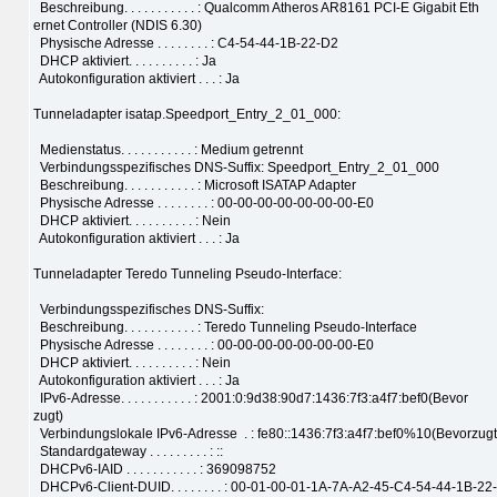
Beschreibung. . . . . . . . . . . : Qualcomm Atheros AR8161 PCI-E Gigabit Eth
ernet Controller (NDIS 6.30)
Physische Adresse . . . . . . . . : C4-54-44-1B-22-D2
DHCP aktiviert. . . . . . . . . . : Ja
Autokonfiguration aktiviert . . . : Ja
Tunneladapter isatap.Speedport_Entry_2_01_000:
Medienstatus. . . . . . . . . . . : Medium getrennt
Verbindungsspezifisches DNS-Suffix: Speedport_Entry_2_01_000
Beschreibung. . . . . . . . . . . : Microsoft ISATAP Adapter
Physische Adresse . . . . . . . . : 00-00-00-00-00-00-00-E0
DHCP aktiviert. . . . . . . . . . : Nein
Autokonfiguration aktiviert . . . : Ja
Tunneladapter Teredo Tunneling Pseudo-Interface:
Verbindungsspezifisches DNS-Suffix:
Beschreibung. . . . . . . . . . . : Teredo Tunneling Pseudo-Interface
Physische Adresse . . . . . . . . : 00-00-00-00-00-00-00-E0
DHCP aktiviert. . . . . . . . . . : Nein
Autokonfiguration aktiviert . . . : Ja
IPv6-Adresse. . . . . . . . . . . : 2001:0:9d38:90d7:1436:7f3:a4f7:bef0(Bevor
zugt)
Verbindungslokale IPv6-Adresse . : fe80::1436:7f3:a4f7:bef0%10(Bevorzugt
Standardgateway . . . . . . . . . : ::
DHCPv6-IAID . . . . . . . . . . . : 369098752
DHCPv6-Client-DUID. . . . . . . . : 00-01-00-01-1A-7A-A2-45-C4-54-44-1B-22