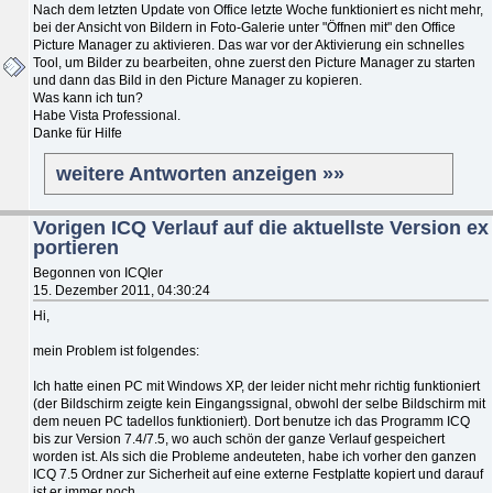
Nach dem letzten Update von Office letzte Woche funktioniert es nicht mehr,
bei der Ansicht von Bildern in Foto-Galerie unter "Öffnen mit" den Office
Picture Manager zu aktivieren. Das war vor der Aktivierung ein schnelles
Tool, um Bilder zu bearbeiten, ohne zuerst den Picture Manager zu starten
und dann das Bild in den Picture Manager zu kopieren.
Was kann ich tun?
Habe Vista Professional.
Danke für Hilfe
weitere Antworten anzeigen »»
Vorigen ICQ Verlauf auf die aktuellste Version ex
portieren
Begonnen von ICQler
15. Dezember 2011, 04:30:24
Hi,
mein Problem ist folgendes:
Ich hatte einen PC mit Windows XP, der leider nicht mehr richtig funktioniert
(der Bildschirm zeigte kein Eingangssignal, obwohl der selbe Bildschirm mit
dem neuen PC tadellos funktioniert). Dort benutze ich das Programm ICQ
bis zur Version 7.4/7.5, wo auch schön der ganze Verlauf gespeichert
worden ist. Als sich die Probleme andeuteten, habe ich vorher den ganzen
ICQ 7.5 Ordner zur Sicherheit auf eine externe Festplatte kopiert und darauf
ist er immer noch.