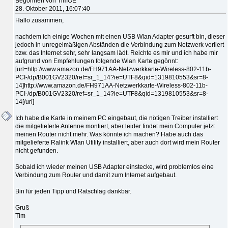
Begonnen von TimOE
28. Oktober 2011, 16:07:40
Hallo zusammen,
nachdem ich einige Wochen mit einen USB Wlan Adapter gesurft bin, dieser
jedoch in unregelmäßigen Abständen die Verbindung zum Netzwerk verliert
bzw. das Internet sehr, sehr langsam lädt. Reichte es mir und ich habe mir
aufgrund von Empfehlungen folgende Wlan Karte gegönnt:
[url=http://www.amazon.de/FH971AA-Netzwerkkarte-Wireless-802-11b-
PCI-/dp/B001GV2320/ref=sr_1_14?ie=UTF8&qid=1319810553&sr=8-
14]http://www.amazon.de/FH971AA-Netzwerkkarte-Wireless-802-11b-
PCI-/dp/B001GV2320/ref=sr_1_14?ie=UTF8&qid=1319810553&sr=8-
14[/url]
Ich habe die Karte in meinem PC eingebaut, die nötigen Treiber installiert
die mitgelieferte Antenne montiert, aber leider findet mein Computer jetzt
meinen Router nicht mehr. Was könnte ich machen? Habe auch das
mitgelieferte Ralink Wlan Utility installiert, aber auch dort wird mein Router
nicht gefunden.
Sobald ich wieder meinen USB Adapter einstecke, wird problemlos eine
Verbindung zum Router und damit zum Internet aufgebaut.
Bin für jeden Tipp und Ratschlag dankbar.
Gruß
Tim