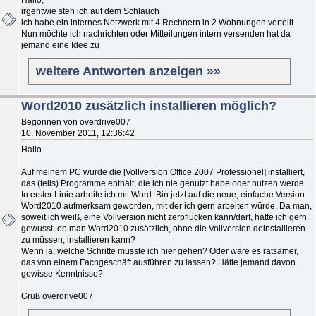
irgentwie steh ich auf dem Schlauch
ich habe ein internes Netzwerk mit 4 Rechnern in 2 Wohnungen verteilt.
Nun möchte ich nachrichten oder Mitteilungen intern versenden hat da
jemand eine Idee zu
weitere Antworten anzeigen »»
Word2010 zusätzlich installieren möglich?
Begonnen von overdrive007
10. November 2011, 12:36:42
Hallo
Auf meinem PC wurde die [Vollversion Office 2007 Professionel] installiert,
das (teils) Programme enthält, die ich nie genutzt habe oder nutzen werde.
In erster Linie arbeite ich mit Word. Bin jetzt auf die neue, einfache Version
Word2010 aufmerksam geworden, mit der ich gern arbeiten würde. Da man,
soweit ich weiß, eine Vollversion nicht zerpflücken kann/darf, hätte ich gern
gewusst, ob man Word2010 zusätzlich, ohne die Vollversion deinstallieren
zu müssen, installieren kann?
Wenn ja, welche Schritte müsste ich hier gehen? Oder wäre es ratsamer,
das von einem Fachgeschäft ausführen zu lassen? Hätte jemand davon
gewisse Kenntnisse?
Gruß overdrive007