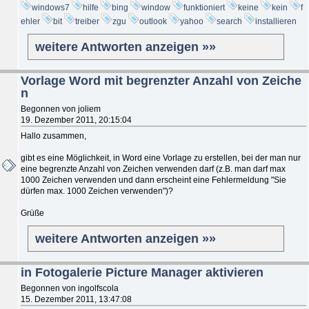
windows7
hilfe
bing
window
funktioniert
keine
kein
f
ehler
bit
treiber
zgu
outlook
yahoo
search
installieren
weitere Antworten anzeigen »»
Vorlage Word mit begrenzter Anzahl von Zeiche
n
Begonnen von joliem
19. Dezember 2011, 20:15:04
Hallo zusammen,
gibt es eine Möglichkeit, in Word eine Vorlage zu erstellen, bei der man nur
eine begrenzte Anzahl von Zeichen verwenden darf (z.B. man darf max
1000 Zeichen verwenden und dann erscheint eine Fehlermeldung "Sie
dürfen max. 1000 Zeichen verwenden")?
Grüße
weitere Antworten anzeigen »»
in Fotogalerie Picture Manager aktivieren
Begonnen von ingolfscola
15. Dezember 2011, 13:47:08