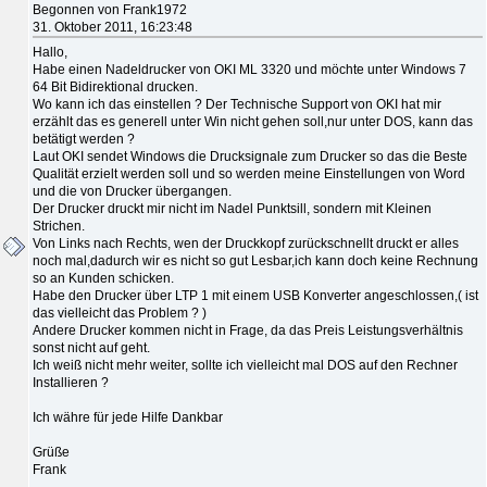
Begonnen von Frank1972
31. Oktober 2011, 16:23:48
Hallo,
Habe einen Nadeldrucker von OKI ML 3320 und möchte unter Windows 7
64 Bit Bidirektional drucken.
Wo kann ich das einstellen ? Der Technische Support von OKI hat mir
erzählt das es generell unter Win nicht gehen soll,nur unter DOS, kann das
betätigt werden ?
Laut OKI sendet Windows die Drucksignale zum Drucker so das die Beste
Qualität erzielt werden soll und so werden meine Einstellungen von Word
und die von Drucker übergangen.
Der Drucker druckt mir nicht im Nadel Punktsill, sondern mit Kleinen
Strichen.
Von Links nach Rechts, wen der Druckkopf zurückschnellt druckt er alles
noch mal,dadurch wir es nicht so gut Lesbar,ich kann doch keine Rechnung
so an Kunden schicken.
Habe den Drucker über LTP 1 mit einem USB Konverter angeschlossen,( ist
das vielleicht das Problem ? )
Andere Drucker kommen nicht in Frage, da das Preis Leistungsverhältnis
sonst nicht auf geht.
Ich weiß nicht mehr weiter, sollte ich vielleicht mal DOS auf den Rechner
Installieren ?
Ich währe für jede Hilfe Dankbar
Grüße
Frank