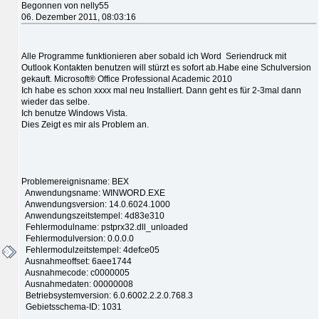
Begonnen von nelly55
06. Dezember 2011, 08:03:16
Alle Programme funktionieren aber sobald ich Word Seriendruck mit
Outlook Kontakten benutzen will stürzt es sofort ab.Habe eine Schulversion
gekauft. Microsoft® Office Professional Academic 2010
Ich habe es schon xxxx mal neu Installiert. Dann geht es für 2-3mal dann
wieder das selbe.
Ich benutze Windows Vista.
Dies Zeigt es mir als Problem an.
Problemereignisname: BEX
Anwendungsname: WINWORD.EXE
Anwendungsversion: 14.0.6024.1000
Anwendungszeitstempel: 4d83e310
Fehlermodulname: pstprx32.dll_unloaded
Fehlermodulversion: 0.0.0.0
Fehlermodulzeitstempel: 4defce05
Ausnahmeoffset: 6aee1744
Ausnahmecode: c0000005
Ausnahmedaten: 00000008
Betriebsystemversion: 6.0.6002.2.2.0.768.3
Gebietsschema-ID: 1031