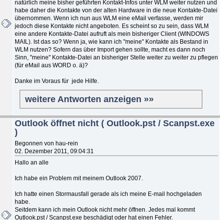
natürlich meine bisher geführten Kontakt-Infos unter WLM weiter nutzen und
habe daher die Kontakte von der alten Hardware in die neue Kontakte-Datei
übernommen. Wenn ich nun aus WLM eine eMail verfasse, werden mir
jedoch diese Kontakte nicht angeboten. Es scheint so zu sein, dass WLM
eine andere Kontakte-Datei aufruft als mein bisheriger Client (WINDOWS
MAIL). Ist das so? Wenn ja, wie kann ich "meine" Kontakte als Bestand in
WLM nutzen? Sofern das über Import gehen sollte, macht es dann noch
Sinn, "meine" Kontakte-Datei an bisheriger Stelle weiter zu weiter zu pflegen
(für eMail aus WORD o. ä)?
Danke im Voraus für jede Hilfe.
weitere Antworten anzeigen »»
Outlook öffnet nicht ( Outlook.pst / Scanpst.exe
)
Begonnen von hau-rein
02. Dezember 2011, 09:04:31
Hallo an alle
Ich habe ein Problem mit meinem Outlook 2007.
Ich hatte einen Stormausfall gerade als ich meine E-mail hochgeladen
habe.
Seitdem kann ich mein Outlook nicht mehr öffnen. Jedes mal kommt
Outlook.pst / Scanpst.exe beschädigt oder hat einen Fehler.