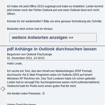
Ich habe mir jetzt Office 2010 zugelegt und habe es Installiert. Leider kommt
jetzt immer noch der Fehler Outlook.pst und mein Outlook lässt sich nicht
öffnen.
Könnte ihr mir weiterhelfen? Bitte um eine genaue Schreibung der Schritte.
Bedanke mich schon mal im Voraus
weitere Antworten anzeigen »»
pdf Anhänge in Outlook durchsuchen lassen
Begonnen von Outlook Flachzange
01. Dezember 2011, 14:18:01
Hallo Leute,
Ich suche ein Tool, das den Inhalt von Mailanhängen (PDF Format)
durchsucht. Als E-Mail Programm setze ich Outlook 2003 auf einem
Windows XP Rechner ein. Das Tool Lookeen habe ich schon getestet.
Leider hat es versagt! Die Suchergebnisse waren nicht zufriedenstellend.
Vielleicht habt ihr Profis noch einen guten Rat für mich.
Am besten wäre Freeware. :D
Vielen Dank fürs lesen.