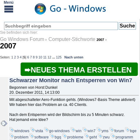
Go Windows Forum
Computer-Stichworte
»
2007
»
2007
Seiten:
1
2
3
4
[
5
]
6
7
8
9
10
11
12
...
125
Nach unten
NEUES THEMA ERSTELLEN
Schwarzer Monitor nach Entsperren von Win7
Begonnen von Horst Dunkel
20. Dezember 2011, 14:13:00
Mit abgeschalteter Aero-Funktion gehts. (Windows7-Basis Theme aktiviert)
Wir haben hier das Problem an ca. 40 Clients.
Nach dem Entsperren wird der Bildschirm bis zu 5 Minuten schwarz.
Hat jemand eine Idee?
windows
vista
go-windows
win
win7
yms
forum
bge
problem
software
bgq
probleme
geht
zwu
programm