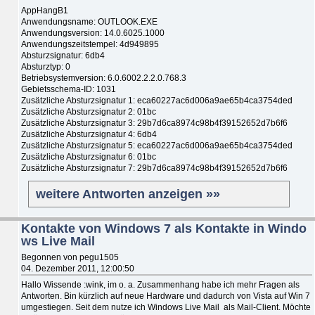
AppHangB1
Anwendungsname: OUTLOOK.EXE
Anwendungsversion: 14.0.6025.1000
Anwendungszeitstempel: 4d949895
Absturzsignatur: 6db4
Absturztyp: 0
Betriebsystemversion: 6.0.6002.2.2.0.768.3
Gebietsschema-ID: 1031
Zusätzliche Absturzsignatur 1: eca60227ac6d006a9ae65b4ca3754ded
Zusätzliche Absturzsignatur 2: 01bc
Zusätzliche Absturzsignatur 3: 29b7d6ca8974c98b4f39152652d7b6f6
Zusätzliche Absturzsignatur 4: 6db4
Zusätzliche Absturzsignatur 5: eca60227ac6d006a9ae65b4ca3754ded
Zusätzliche Absturzsignatur 6: 01bc
Zusätzliche Absturzsignatur 7: 29b7d6ca8974c98b4f39152652d7b6f6
weitere Antworten anzeigen »»
Kontakte von Windows 7 als Kontakte in Windo
ws Live Mail
Begonnen von pegu1505
04. Dezember 2011, 12:00:50
Hallo Wissende :wink, im o. a. Zusammenhang habe ich mehr Fragen als
Antworten. Bin kürzlich auf neue Hardware und dadurch von Vista auf Win 7
umgestiegen. Seit dem nutze ich Windows Live Mail als Mail-Client. Möchte