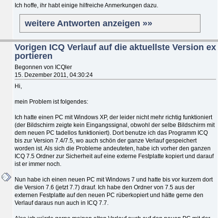
Ich hoffe, ihr habt einige hilfreiche Anmerkungen dazu.
weitere Antworten anzeigen »»
Vorigen ICQ Verlauf auf die aktuellste Version ex
portieren
Begonnen von ICQler
15. Dezember 2011, 04:30:24
Hi,
mein Problem ist folgendes:
Ich hatte einen PC mit Windows XP, der leider nicht mehr richtig funktioniert
(der Bildschirm zeigte kein Eingangssignal, obwohl der selbe Bildschirm mit
dem neuen PC tadellos funktioniert). Dort benutze ich das Programm ICQ
bis zur Version 7.4/7.5, wo auch schön der ganze Verlauf gespeichert
worden ist. Als sich die Probleme andeuteten, habe ich vorher den ganzen
ICQ 7.5 Ordner zur Sicherheit auf eine externe Festplatte kopiert und darauf
ist er immer noch.
Nun habe ich einen neuen PC mit Windows 7 und hatte bis vor kurzem dort
die Version 7.6 (jetzt 7.7) drauf. Ich habe den Ordner von 7.5 aus der
externen Festplatte auf den neuen PC rüberkopiert und hätte gerne den
Verlauf daraus nun auch in ICQ 7.7.