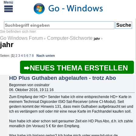
Go Windows Forum
Computer-Stichworte
»
jahr
»
jahr
Seiten: [
1
]
2
3
4
5
6
7
8
Nach unten
NEUES THEMA ERSTELLEN
HD Plus Guthaben abgelaufen - trotz Abo
Begonnen von ossinator
06. Oktober 2016, 19:11:16
Zum Empfang der HD+ Sender habe ich eine entsprechende HD+ Karte in
meinem Technisat Digicorder ISIO Sat-Receiver (ohne CI-Modul). Seit
gestern kommt der Hinweis 131, dass mein Guthaben aufgebraucht sei und
ich es verlängern soll oder mir eine neue Karte im Fachhandel kaufen soll.
Nun habe ich aber schon seit geraumer Zeit ein HD Plus Abo, d.h. ich zahle
monatlich (im Voraus) 5 € für den Empfang.
Was habe ich bislang getan? Ich habe mich unter www.hd-plus.de