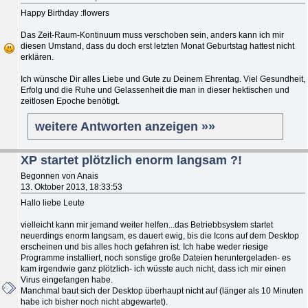
Happy Birthday :flowers
Das Zeit-Raum-Kontinuum muss verschoben sein, anders kann ich mir
diesen Umstand, dass du doch erst letzten Monat Geburtstag hattest nicht
erklären.
Ich wünsche Dir alles Liebe und Gute zu Deinem Ehrentag. Viel Gesundheit,
Erfolg und die Ruhe und Gelassenheit die man in dieser hektischen und
zeitlosen Epoche benötigt.
weitere Antworten anzeigen »»
XP startet plötzlich enorm langsam ?!
Begonnen von Anais
13. Oktober 2013, 18:33:53
Hallo liebe Leute
vielleicht kann mir jemand weiter helfen...das Betriebbsystem startet
neuerdings enorm langsam, es dauert ewig, bis die Icons auf dem Desktop
erscheinen und bis alles hoch gefahren ist. Ich habe weder riesige
Programme installiert, noch sonstige große Dateien heruntergeladen- es
kam irgendwie ganz plötzlich- ich wüsste auch nicht, dass ich mir einen
Virus eingefangen habe.
Manchmal baut sich der Desktop überhaupt nicht auf (länger als 10 Minuten
habe ich bisher noch nicht abgewartet).