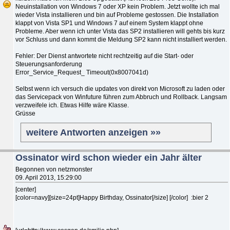
Neuinstallation von Windows 7 oder XP kein Problem. Jetzt wollte ich mal
wieder Vista installieren und bin auf Probleme gestossen. Die Installation
klappt von Vista SP1 und Windows 7 auf einem System klappt ohne
Probleme. Aber wenn ich unter Vista das SP2 installieren will gehts bis kurz
vor Schluss und dann kommt die Meldung SP2 kann nicht installiert werden.
Fehler: Der Dienst antwortete nicht rechtzeitig auf die Start- oder
Steuerungsanforderung
Error_Service_Request_ Timeout(0x8007041d)
Selbst wenn ich versuch die updates von direkt von Microsoft zu laden oder
das Servicepack von Winfuture führen zum Abbruch und Rollback. Langsam
verzweifele ich. Etwas Hilfe wäre Klasse.
Grüsse
weitere Antworten anzeigen »»
Ossinator wird schon wieder ein Jahr älter
Begonnen von netzmonster
09. April 2013, 15:29:00
[center]
[color=navy][size=24pt]Happy Birthday, Ossinator[/size] [/color] :bier 2