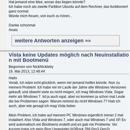
Hat jemand eine Idee, woran das liegen könnte?
Ich habe noch als zweite Partition Ubuntu auf dem Rechner, das funktioniert
ganz normal.
Würde mich freuen, von euch zu hören...
Danke schonmal
Anais
weitere Antworten anzeigen »»
Vista keine Updates möglich nach Neuinstallatio
n mit Bootmenü
Begonnen von NickNickleby
16. Mai 2013, 12:48:44
Hallo
Vorab, ich wäre echt glücklich, wenn mir jemand helfen könnte. Nun zu
meinem Problem. Ich habe mir im Laufe der Jahre alle Windows Versionen
gekauft, und obwohl viele es nicht mögen, ich mag Windows Vista. Sogar
mehr als Windows 7. Ist ja auch egal, aber es kommen ja schon mal Leute
die bei Problemen sagen: Warum nimmst du nicht Windows 7? Hab ich
auch, aber wie gesagt ich mag Vista lieber.
Mein Problem, ich habe auf meinem PC Windows eigentlich immer 2 mal
installiert. Also Vista und Windows 7, oder auch mal Windows 7 und XP. Es
wird automatisch ein Bootmenü erstellt und es gab nie Probleme. Vor
kurzem habe ich mein Bios Upgedatet (ASRock Z68 Pro3 Gen3).