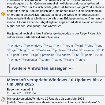
eingeloggt und unter Optionen erneut ein Aktivierungssignal angefordert.
Das ist jetzt 24h her. Da sich nichts getan hat, habe ich vor gut 2h die Hotline
angerufen, mein Problem geschildert, die haben mich auf die selbständige
Anforderung eines Aktivierungssignal über die Website hingewiesen, ich
habe mitgeteilt, dass ich dieses bereits ohne Erfolg getan habe. Dann wurde
meine HD Plus Karten-Nr. abgefragt und zugesichert, dass sie ein erneutes
Signal senden. Wie gesagt, das war vor 2h.
Hat jemand noch eine Idee? Wie lange dauert das in der Regel? Kann ich
selber einen Kartendefekt ausschließen?
windows
go-windows
vista
win
forum
win7
yms
bgq
bge
bing
zwu
software
problem
treiber
download
hilf
e
geht
kein
zgu
probleme
windows7
bit
update
2009
window
computer
search
yahoo
keine
ohne
weitere Antworten anzeigen »»
Microsoft verspricht Windows-10-Updates bis z
um Jahr 2025
Begonnen von admin
20. Juli 2015, 19:11:04
Microsoft verspricht Windows-10-Updates bis zum Jahr 2025
[iurl]http://www.go-windows.de/windows/microsoft-verspricht-windows-10-