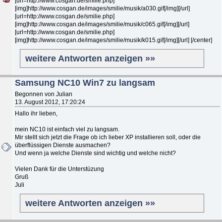
[url=http://www.cosgan.de/smilie.php]
[img]http://www.cosgan.de/images/smilie/musik/a030.gif[/img][/url]
[url=http://www.cosgan.de/smilie.php]
[img]http://www.cosgan.de/images/smilie/musik/c065.gif[/img][/url]
[url=http://www.cosgan.de/smilie.php]
[img]http://www.cosgan.de/images/smilie/musik/k015.gif[/img][/url] [/center]
weitere Antworten anzeigen »»
Samsung NC10 Win7 zu langsam
Begonnen von Julian
13. August 2012, 17:20:24
Hallo ihr lieben,
mein NC10 ist einfach viel zu langsam.
Mir stellt sich jetzt die Frage ob ich lieber XP installieren soll, oder die
überflüssigen Dienste ausmachen?
Und wenn ja welche Dienste sind wichtig und welche nicht?
Vielen Dank für die Unterstüzung
Gruß
Juli
weitere Antworten anzeigen »»