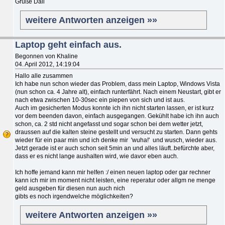
Grüße Dali
weitere Antworten anzeigen »»
Laptop geht einfach aus.
Begonnen von Khaline
04. April 2012, 14:19:04
Hallo alle zusammen
Ich habe nun schon wieder das Problem, dass mein Laptop, Windows Vista
(nun schon ca. 4 Jahre alt), einfach runterfährt. Nach einem Neustart, gibt er
nach etwa zwischen 10-30sec ein piepen von sich und ist aus.
Auch im gesicherten Modus konnte ich ihn nicht starten lassen, er ist kurz
vor dem beenden davon, einfach ausgegangen. Gekühlt habe ich ihn auch
schon, ca. 2 std nicht angefasst und sogar schon bei dem wetter jetzt,
draussen auf die kalten steine gestellt und versucht zu starten. Dann gehts
wieder für ein paar min und ich denke mir 'wuha!' und wusch, wieder aus.
Jetzt gerade ist er auch schon seit 5min an und alles läuft..befürchte aber,
dass er es nicht lange aushalten wird, wie davor eben auch.
Ich hoffe jemand kann mir helfen :/ einen neuen laptop oder gar rechner
kann ich mir im moment nicht leisten, eine reperatur oder allgm ne menge
geld ausgeben für diesen nun auch nich
gibts es noch irgendwelche möglichkeiten?
weitere Antworten anzeigen »»