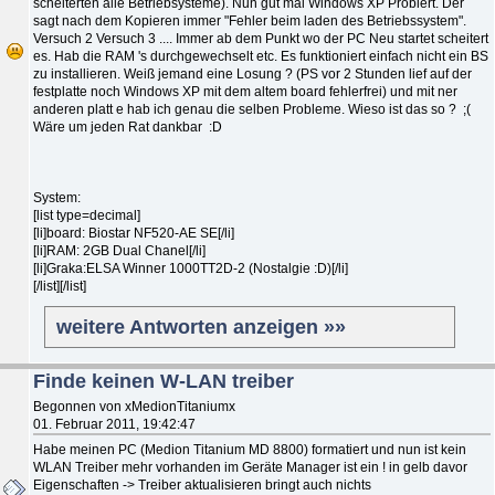
scheiterten alle Betriebsysteme). Nun gut mal Windows XP Probiert. Der
sagt nach dem Kopieren immer "Fehler beim laden des Betriebssystem".
Versuch 2 Versuch 3 .... Immer ab dem Punkt wo der PC Neu startet scheitert
es. Hab die RAM 's durchgewechselt etc. Es funktioniert einfach nicht ein BS
zu installieren. Weiß jemand eine Losung ? (PS vor 2 Stunden lief auf der
festplatte noch Windows XP mit dem altem board fehlerfrei) und mit ner
anderen platt e hab ich genau die selben Probleme. Wieso ist das so ? ;(
Wäre um jeden Rat dankbar :D
System:
[list type=decimal]
[li]board: Biostar NF520-AE SE[/li]
[li]RAM: 2GB Dual Chanel[/li]
[li]Graka:ELSA Winner 1000TT2D-2 (Nostalgie :D)[/li]
[/list][/list]
weitere Antworten anzeigen »»
Finde keinen W-LAN treiber
Begonnen von xMedionTitaniumx
01. Februar 2011, 19:42:47
Habe meinen PC (Medion Titanium MD 8800) formatiert und nun ist kein
WLAN Treiber mehr vorhanden im Geräte Manager ist ein ! in gelb davor
Eigenschaften -> Treiber aktualisieren bringt auch nichts