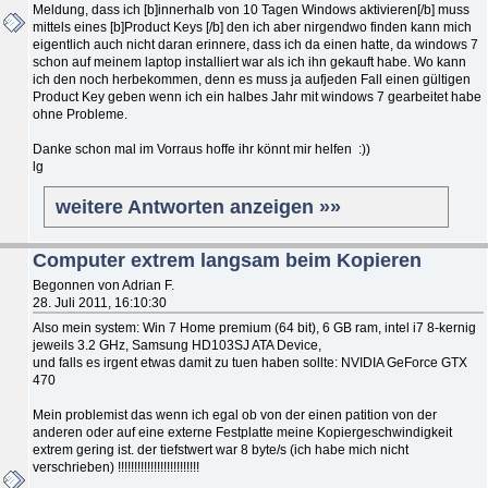
Meldung, dass ich [b]innerhalb von 10 Tagen Windows aktivieren[/b] muss
mittels eines [b]Product Keys [/b] den ich aber nirgendwo finden kann mich
eigentlich auch nicht daran erinnere, dass ich da einen hatte, da windows 7
schon auf meinem laptop installiert war als ich ihn gekauft habe. Wo kann
ich den noch herbekommen, denn es muss ja aufjeden Fall einen gültigen
Product Key geben wenn ich ein halbes Jahr mit windows 7 gearbeitet habe
ohne Probleme.
Danke schon mal im Vorraus hoffe ihr könnt mir helfen :))
lg
weitere Antworten anzeigen »»
Computer extrem langsam beim Kopieren
Begonnen von Adrian F.
28. Juli 2011, 16:10:30
Also mein system: Win 7 Home premium (64 bit), 6 GB ram, intel i7 8-kernig
jeweils 3.2 GHz, Samsung HD103SJ ATA Device,
und falls es irgent etwas damit zu tuen haben sollte: NVIDIA GeForce GTX
470
Mein problemist das wenn ich egal ob von der einen patition von der
anderen oder auf eine externe Festplatte meine Kopiergeschwindigkeit
extrem gering ist. der tiefstwert war 8 byte/s (ich habe mich nicht
verschrieben) !!!!!!!!!!!!!!!!!!!!!!!!!