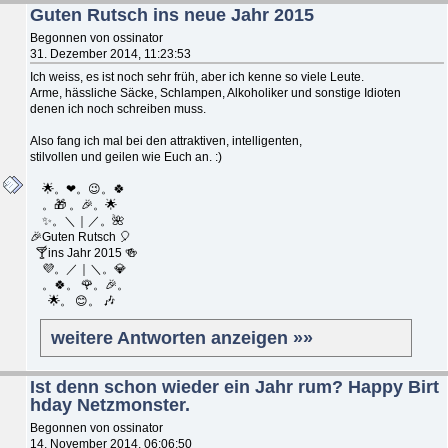
Guten Rutsch ins neue Jahr 2015
Begonnen von ossinator
31. Dezember 2014, 11:23:53
Ich weiss, es ist noch sehr früh, aber ich kenne so viele Leute.
Arme, hässliche Säcke, Schlampen, Alkoholiker und sonstige Idioten
denen ich noch schreiben muss.
Also fang ich mal bei den attraktiven, intelligenten,
stilvollen und geilen wie Euch an. :)
🌟。❤。😉。🍀
。🎁 。🎉。🌟
✨。＼｜／。🌺
🎉Guten Rutsch 🎈
🍸ins Jahr 2015 🍻
💜。／｜＼。💎
。🍀。 🌹。🎉。
🌟。 😊。 🎶
weitere Antworten anzeigen »»
Ist denn schon wieder ein Jahr rum? Happy Birt
hday Netzmonster.
Begonnen von ossinator
14. November 2014, 06:06:50