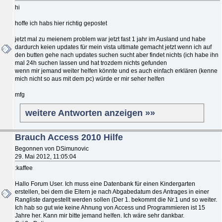
hi
hoffe ich habs hier richtig gepostet
jetzt mal zu meienem problem war jetzt fast 1 jahr im Ausland und habe
dardurch keien updates für mein vista ultimate gemacht jetzt wenn ich auf
den butten gehe nach updates suchen sucht aber findet nichts (ich habe ihn
mal 24h suchen lassen und hat trozdem nichts gefunden
wenn mir jemand weiter helfen könnte und es auch einfach erklären (kenne
mich nicht so aus mit dem pc) würde er mir seher helfen
mfg
weitere Antworten anzeigen »»
Brauch Access 2010 Hilfe
Begonnen von DSimunovic
29. Mai 2012, 11:05:04
:kaffee
Hallo Forum User. Ich muss eine Datenbank für einen Kindergarten
erstellen, bei dem die Eltern je nach Abgabedatum des Antrages in einer
Rangliste dargestellt werden sollen (Der 1. bekommt die Nr.1 und so weiter.
Ich hab so gut wie keine Ahnung von Access und Programmieren ist 15
Jahre her. Kann mir bitte jemand helfen. Ich wäre sehr dankbar.