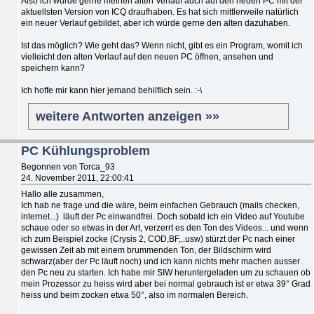
Also ich würde gerne meinen alten Verlauf auch auf den neuen PC mit der
aktuellsten Version von ICQ draufhaben. Es hat sich mittlerweile natürlich
ein neuer Verlauf gebildet, aber ich würde gerne den alten dazuhaben.
Ist das möglich? Wie geht das? Wenn nicht, gibt es ein Program, womit ich
vielleicht den alten Verlauf auf den neuen PC öffnen, ansehen und
speichern kann?
Ich hoffe mir kann hier jemand behilflich sein. :-\
weitere Antworten anzeigen »»
PC Kühlungsproblem
Begonnen von Torca_93
24. November 2011, 22:00:41
Hallo alle zusammen,
Ich hab ne frage und die wäre, beim einfachen Gebrauch (mails checken,
internet...) läuft der Pc einwandfrei. Doch sobald ich ein Video auf Youtube
schaue oder so etwas in der Art, verzerrt es den Ton des Videos... und wenn
ich zum Beispiel zocke (Crysis 2, COD,BF,..usw) stürzt der Pc nach einer
gewissen Zeit ab mit einem brummenden Ton, der Bildschirm wird
schwarz(aber der Pc läuft noch) und ich kann nichts mehr machen ausser
den Pc neu zu starten. Ich habe mir SIW heruntergeladen um zu schauen ob
mein Prozessor zu heiss wird aber bei normal gebrauch ist er etwa 39° Grad
heiss und beim zocken etwa 50°, also im normalen Bereich.