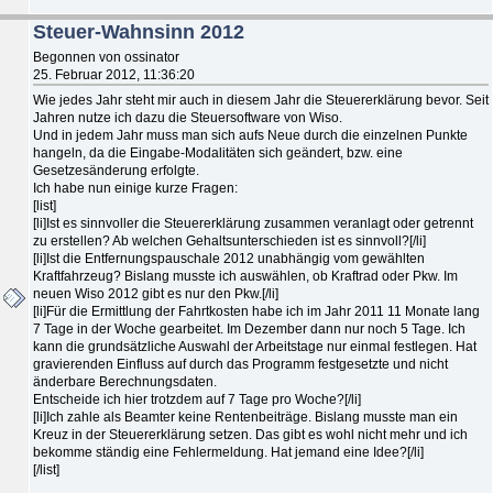
Steuer-Wahnsinn 2012
Begonnen von ossinator
25. Februar 2012, 11:36:20
Wie jedes Jahr steht mir auch in diesem Jahr die Steuererklärung bevor. Seit
Jahren nutze ich dazu die Steuersoftware von Wiso.
Und in jedem Jahr muss man sich aufs Neue durch die einzelnen Punkte
hangeln, da die Eingabe-Modalitäten sich geändert, bzw. eine
Gesetzesänderung erfolgte.
Ich habe nun einige kurze Fragen:
[list]
[li]Ist es sinnvoller die Steuererklärung zusammen veranlagt oder getrennt
zu erstellen? Ab welchen Gehaltsunterschieden ist es sinnvoll?[/li]
[li]Ist die Entfernungspauschale 2012 unabhängig vom gewählten
Kraftfahrzeug? Bislang musste ich auswählen, ob Kraftrad oder Pkw. Im
neuen Wiso 2012 gibt es nur den Pkw.[/li]
[li]Für die Ermittlung der Fahrtkosten habe ich im Jahr 2011 11 Monate lang
7 Tage in der Woche gearbeitet. Im Dezember dann nur noch 5 Tage. Ich
kann die grundsätzliche Auswahl der Arbeitstage nur einmal festlegen. Hat
gravierenden Einfluss auf durch das Programm festgesetzte und nicht
änderbare Berechnungsdaten.
Entscheide ich hier trotzdem auf 7 Tage pro Woche?[/li]
[li]Ich zahle als Beamter keine Rentenbeiträge. Bislang musste man ein
Kreuz in der Steuererklärung setzen. Das gibt es wohl nicht mehr und ich
bekomme ständig eine Fehlermeldung. Hat jemand eine Idee?[/li]
[/list]