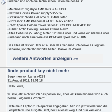
und hier sind noch die Technischen Daten meines PCs:
-Mainboard: Gigabyte AMD 890GXA-UD3H
-Netzteil: Corsair Power supply VX550W
-Grafikkarte: Nvidia GeForce GTX 460 Zotac
-Prozessor: AMD Phenom II X4 965 black edition
-RAM: Apacer Golden Cover Series DDR3 1333 MHz 4GB Kit
-Kühler: Arctic Cooling Freezer Xtreme Rev.2
-Altes Gehäuse (5 Jährig) hinten 120mm Lüfter und vorne ein 60 mm Lüfter
-und dann noch eine Wireless PCI-Card Zyxel NWD-310N
Das alles ist fast ein Jahr alt ausser das Gehäuse. Ich denke es liegt am
Gehäuse, könntet Ihr mir bitte helfen. Danke im Voraus
weitere Antworten anzeigen »»
finde product key nicht mehr
Begonnen von Larissa4293
31. August 2011, 18:01:18
Hallo Leute,
wusste jetzt nicht wo ich das posten soll, aber villt kann mir einer von euch
helfen. Folgendes Problem:
Hatte mein Laptop zur Reperatur abgegeben, hab ihn jetzt wieder und die
Festplatte wurde ausgetauscht, heißt alles ist weg. Und nun kam eine