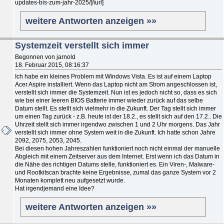
updates-bis-zum-jahr-2025/[/iurl]
weitere Antworten anzeigen »»
Systemzeit verstellt sich immer
Begonnen von jarnold
18. Februar 2015, 08:16:37
Ich habe ein kleines Problem mit Windows Vista. Es ist auf einem Laptop
Acer Aspire installiert. Wenn das Laptop nicht am Strom angeschlossen ist,
verstellt sich immer die Systemzeit. Nun ist es jedoch nicht so, dass es sich
wie bei einer leeren BIOS Batterie immer wieder zurück auf das selbe
Datum stellt. Es stellt sich vielmehr in die Zukunft. Der Tag stellt sich immer
um einen Tag zurück - z.B. heute ist der 18.2., es stellt sich auf den 17.2.. Die
Uhrzeit stellt sich immer irgendwo zwischen 1 und 2 Uhr morgens. Das Jahr
verstellt sich immer ohne System weit in die Zukunft. Ich hatte schon Jahre
2092, 2075, 2053, 2045.
Bei diesen hohen Jahreszahlen funktioniert noch nicht einmal der manuelle
Abgleich mit einem Zeitserver aus dem Internet. Erst wenn ich das Datum in
die Nähe des richtigen Datums stelle, funktioniert es. Ein Viren-, Malware-
und Rootkitscan brachte keine Ergebnisse, zumal das ganze System vor 2
Monaten komplett neu aufgesetzt wurde.
Hat irgendjemand eine Idee?
weitere Antworten anzeigen »»