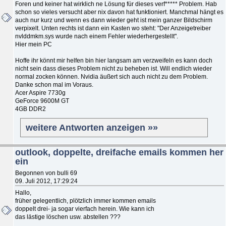
Foren und keiner hat wirklich ne Lösung für dieses verf***** Problem. Hab
schon so vieles versucht aber nix davon hat funktioniert. Manchmal hängt es
auch nur kurz und wenn es dann wieder geht ist mein ganzer Bildschirm
verpixelt. Unten rechts ist dann ein Kasten wo steht: "Der Anzeigetreiber
nvlddmkm.sys wurde nach einem Fehler wiederhergestellt".
Hier mein PC
Hoffe ihr könnt mir helfen bin hier langsam am verzweifeln es kann doch
nicht sein dass dieses Problem nicht zu beheben ist. Will endlich wieder
normal zocken können. Nvidia äußert sich auch nicht zu dem Problem.
Danke schon mal im Voraus.
Acer Aspire 7730g
GeForce 9600M GT
4GB DDR2
weitere Antworten anzeigen »»
outlook, doppelte, dreifache emails kommen her
ein
Begonnen von bulli 69
09. Juli 2012, 17:29:24
Hallo,
früher gelegentlich, plötzlich immer kommen emails
doppelt drei- ja sogar vierfach herein. Wie kann ich
das lästige löschen usw. abstellen ???