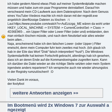
ich habe gestern Abend etwas Platz auf meiner Systemfestplatte machen
müssen und habe zum ein paar Programme deinstalliert. Darauf hin
verschwand mein CD-Laufwerk aus dem Dateiexplorer. Nach dem Genuss
eines YouTube-Viedeos machte ich mich daran mit der regedit.exe
angeblich überflüssige Dateien zu löschen :-\
Laut https://www.youtube.com/watch?v=AuEzzzgq_ME wären da wohl unter
HKEY_LOCAL_MACHINE -> SYSTEM -> CurrentControlSet -> Class ->
4D36E965-... ein Upper Filter oder Lower Filter (oder und) entstanden, den
man einfach löschen müsste, und nach dem Neutsrtart wär alles wieder
beim alten...
Naja, anscheinend habe ich den falschen Lower- (oder Upper-) Filter
erwischt, denn mein Computer fuhr kein zweites mal hoch. (Ich glaub ich
hab in der Eile das Wort "Disk" falsch interpretiert *hust*). Die Windows
Systemstarthilfe hat keinen Fortschritt gebracht, allerdings hab ich gesehen,
dass ich an deren Ende auf die Kommandoeingabe zugreifen kann. Kann
ich darüber die Datei wieder an die richtige Stelle setzten oder mein System
irgendwie anders reparieren? Ich verspreche auch nie wieder ahnungslos
in der Registry rumzulöschen!! :O
Vielen Dank im voraus,
der foolyfool
weitere Antworten anzeigen »»
Im Bootmenü wird 2x Windows 7 zur Auswahl a
ngezeigt