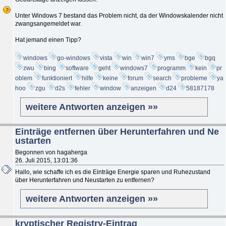
Unter Windows 7 bestand das Problem nicht, da der Windowskalender nicht
zwangsangemeldet war.
Hat jemand einen Tipp?
windows
go-windows
vista
win
win7
yms
bge
bgq
zwu
bing
software
geht
windows7
programm
kein
pr
oblem
funktioniert
hilfe
keine
forum
search
probleme
ya
hoo
zgu
d2s
fehler
window
anzeigen
d24
58187178
weitere Antworten anzeigen »»
Einträge entfernen über Herunterfahren und Ne
ustarten
Begonnen von hagaherga
26. Juli 2015, 13:01:36
Hallo, wie schaffe ich es die Einträge Energie sparen und Ruhezustand
über Herunterfahren und Neustarten zu entfernen?
weitere Antworten anzeigen »»
kryptischer Registry-Eintrag