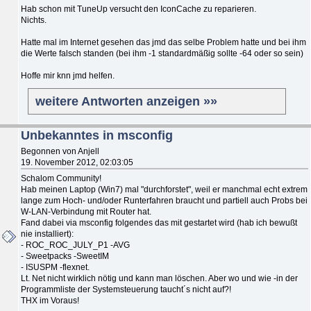
Hab schon mit TuneUp versucht den IconCache zu reparieren.
Nichts.
Hatte mal im Internet gesehen das jmd das selbe Problem hatte und bei ihm
die Werte falsch standen (bei ihm -1 standardmäßig sollte -64 oder so sein)
Hoffe mir knn jmd helfen.
weitere Antworten anzeigen »»
Unbekanntes in msconfig
Begonnen von Anjell
19. November 2012, 02:03:05
Schalom Community!
Hab meinen Laptop (Win7) mal "durchforstet", weil er manchmal echt extrem
lange zum Hoch- und/oder Runterfahren braucht und partiell auch Probs bei
W-LAN-Verbindung mit Router hat.
Fand dabei via msconfig folgendes das mit gestartet wird (hab ich bewußt
nie installiert):
- ROC_ROC_JULY_P1 -AVG
- Sweetpacks -SweetIM
- ISUSPM -flexnet.
Lt. Net nicht wirklich nötig und kann man löschen. Aber wo und wie -in der
Programmliste der Systemsteuerung taucht´s nicht auf?!
THX im Voraus!