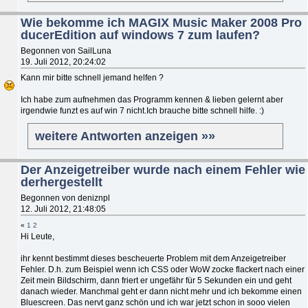
Wie bekomme ich MAGIX Music Maker 2008 Pro
ducerEdition auf windows 7 zum laufen?
Begonnen von SailLuna
19. Juli 2012, 20:24:02
Kann mir bitte schnell jemand helfen ?
Ich habe zum aufnehmen das Programm kennen & lieben gelernt aber
irgendwie funzt es auf win 7 nicht.Ich brauche bitte schnell hilfe. :)
weitere Antworten anzeigen »»
Der Anzeigetreiber wurde nach einem Fehler wie
derhergestellt
Begonnen von deniznpl
12. Juli 2012, 21:48:05
«
1
2
Hi Leute,
ihr kennt bestimmt dieses bescheuerte Problem mit dem Anzeigetreiber
Fehler. D.h. zum Beispiel wenn ich CSS oder WoW zocke flackert nach einer
Zeit mein Bildschirm, dann friert er ungefähr für 5 Sekunden ein und geht
danach wieder. Manchmal geht er dann nicht mehr und ich bekomme einen
Bluescreen. Das nervt ganz schön und ich war jetzt schon in sooo vielen