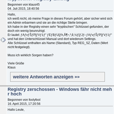
Begonnen von klaus45
04. Juli 2015, 18:40:56
Hallo,
ich weiß nicht, ob meine Frage in dieses Forum gehört, aber sicher wird sich
ein Admin erbarmen und sie an die richtige Stelle bringen.
Ich habe in der Registry einen sehr "kryptischen" Schlüssel gefunden, der
doch ein wenig beunruhigt.
Er lautet: ƒAƒvƒŠƒP[ƒVƒ‡ƒ“ ƒEƒBƒU[ƒh‚Å¶¬‚³‚ê‚½ƒ[ƒJƒ‹ ƒAƒvƒŠƒP[ƒVƒ‡ƒ“
und hat den Unterschlüssel Manual und dort wiederum Settings.
Alle Schlüssel enthalten als Name (Standard), Typ REG_SZ, Daten (Wert
nicht festgelegt).
Muss ich wirklich Sorgen haben?
Viele Grüße
Klaus
weitere Antworten anzeigen »»
Registry zerschossen - Windows fähr nicht meh
r hoch
Begonnen von foolyfool
16. April 2015, 17:20:56
Hallo Leute,