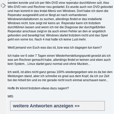
werden konnte und ich per Win-DVD eine reperatur durchführen soll. Also
Win-DVD rein und Rechner neu gestartet. Es wurde auch von DVD gebootet
und man kommt in das Instal-Menü von Windows. Dort habe ich dann die
Reperatur ausgewählt und er fängt an nach vorhandenen
Windowsinstallationen zu suchen, allerdings findet er das installierte
Windows nicht. bzw zeigt mir keins an. Reperatur kann ich trotzdem
durchführen lassen und wenn ich mir die Diagnose der durchgeführten
Reperatur anschaue zeigt er da auch einen Fehler an den er angeblich
gefunden und beseitigt hat. Windows startet trotzdem nicht und das Spiel
geht von vorne los. Nach 4 mal hatte ich keine Lust mehr.
Weiß jemand von Euch was das ist, bzw was ich dagegen tun kann?
Ich habe vor 6 oder 7 Tagen einen Wiederherstellungspunkt gesetzt als ich
was am Rechner gemacht habe, allerdings findet er keinen und eben auch
kein System... Linux startet ganz normal und ohne Mucken...
Ich weiß, ist alles nicht ganz genau 100% wiedergegeben wie es da bei den
Meldungen stand, aber ich schreibe es grad aus dem Kopf, da ich zur Zeit
bei der Arbeit bin und es mir gerade nicht noch einmal anschauen kann...
Hoffe Ihr könnt trotzdem etwas dazu sagen!?
MfG
weitere Antworten anzeigen »»