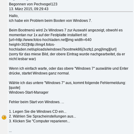
Begonnen von Pechvogel123
13. März 2015, 09:29:43
Hallo,
ich habe ein Problem beim Booten von Windows 7.
Beim Bootmenü wird 2x Windows 7 zur Auswahl angezeigt, obwohl es
momentan nur 1x auf der Festplatte installiert ist:
[url=http://www.fotos-hochladen.net][img width=640
height=302]http://img4.fotos-
hochladen.net/uploads/windows7bootmek86j3vzfq1.png[/img][/url]
(sorry für das miese Bild, der obere Eintrag wurde nachgearbeitet, da er
nicht lesbar war)
Wenn ich einfach warte, oder das obere "Windows 7" auswähle und Enter
drücke, startet Windows ganz normal.
Wähle ich das untere "Windows 7" aus, kommt folgende Fehlermeldung:
[quote]
Windows-Start-Manager
Fehler beim Start von Windows. ...
1. Legen Sie die Windows CD ein...
2. Wählen Sie Spracheinstellungen aus...
3. Klicken Sie "Computer reparieren...
...