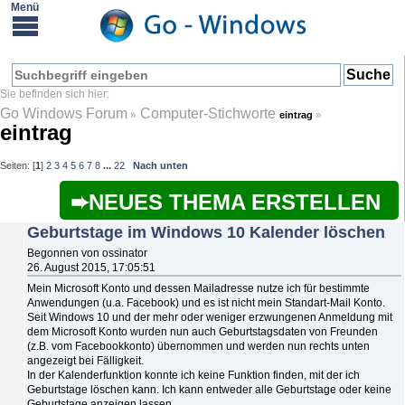
Go Windows Forum
Computer-Stichworte
»
eintrag
»
eintrag
Seiten: [
1
]
2
3
4
5
6
7
8
...
22
Nach unten
NEUES THEMA ERSTELLEN
Geburtstage im Windows 10 Kalender löschen
Begonnen von ossinator
26. August 2015, 17:05:51
Mein Microsoft Konto und dessen Mailadresse nutze ich für bestimmte
Anwendungen (u.a. Facebook) und es ist nicht mein Standart-Mail Konto.
Seit Windows 10 und der mehr oder weniger erzwungenen Anmeldung mit
dem Microsoft Konto wurden nun auch Geburtstagsdaten von Freunden
(z.B. vom Facebookkonto) übernommen und werden nun rechts unten
angezeigt bei Fälligkeit.
In der Kalenderfunktion konnte ich keine Funktion finden, mit der ich
Geburtstage löschen kann. Ich kann entweder alle Geburtstage oder keine
Geburtstage anzeigen lassen.