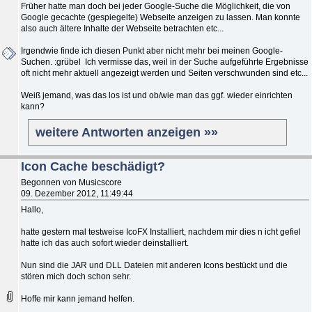
Früher hatte man doch bei jeder Google-Suche die Möglichkeit, die von
Google gecachte (gespiegelte) Webseite anzeigen zu lassen. Man konnte
also auch ältere Inhalte der Webseite betrachten etc...
Irgendwie finde ich diesen Punkt aber nicht mehr bei meinen Google-
Suchen. :grübel Ich vermisse das, weil in der Suche aufgeführte Ergebnisse
oft nicht mehr aktuell angezeigt werden und Seiten verschwunden sind etc...
Weiß jemand, was das los ist und ob/wie man das ggf. wieder einrichten
kann?
weitere Antworten anzeigen »»
Icon Cache beschädigt?
Begonnen von Musicscore
09. Dezember 2012, 11:49:44
Hallo,
hatte gestern mal testweise IcoFX Installiert, nachdem mir dies n icht gefiel
hatte ich das auch sofort wieder deinstalliert.
Nun sind die JAR und DLL Dateien mit anderen Icons bestückt und die
stören mich doch schon sehr.
Hoffe mir kann jemand helfen.