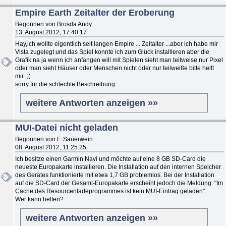
Empire Earth Zeitalter der Eroberung
Begonnen von Brosda Andy
13. August 2012, 17:40:17
Hay,ich wollte eigentlich seit langen Empire ... Zeitalter ...aber ich habe mir
Vista zugelegt und das Spiel konnte ich zum Glück installieren aber die
Grafik na ja wenn ich anfangen will mit Spielen sieht man teilweise nur Pixel
oder man sieht Häuser oder Menschen nicht oder nur teilweiße bitte helft
mir ;(
sorry für die schlechte Beschreibung
weitere Antworten anzeigen »»
MUI-Datei nicht geladen
Begonnen von F. Sauerwein
08. August 2012, 11:25:25
Ich besitze einen Garmin Navi und möchte auf eine 8 GB SD-Card die
neueste Europakarte installieren. Die Installation auf den internen Speicher
des Gerätes funktionierte mit etwa 1,7 GB problemlos. Bei der Installation
auf die SD-Card der Gesamt-Europakarte erscheint jedoch die Meldung: "Im
Cache des Resourcenladeprogrammes ist kein MUI-Eintrag geladen".
Wer kann helfen?
weitere Antworten anzeigen »»