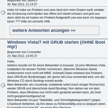
Begonnen von SitonLP
30. Mai 2012, 21:14:57
Hallo ich habe ein Problem und zwar lässt sich mein Empire earth zeitalter
der Eroberung nicht starten das öffnet sich bleibt schwarz und geht aus
dann steht da wir haben ein Problem festgestellt usw was kann ich dagegen
tuhen ??? bitte um schnelle Hilfe
weitere Antworten anzeigen »»
Windows Vista/7 mit GRUB starten (OHNE Boot
mgr)
Begonnen von Corexelter
23. Mai 2012, 14:05:37
Hallo,
letztens musste ich für einen Bekannten (Linuxuser :))) eine Windows-Vista-
installation für dessen Tochter vornehmen. (Manche Windows-Spiele
funktionieren noch nicht mit WINE :schimpf) Dabei entstand das Problem,
dass GRUB,ein Bootmanager, der gerne mit Linux verwendet wird, von der
Windows CD durch Bootmgr ersetzt wurde.
Mein Bekannter, als Linuxfreak, installierte sofort (nach einiger Recherche)
wieder GRUB und überschrieb damit Bootmgr. Nun stehen wir vor dem
Problem, dass Windows nun nicht mehr gestartet werden kann, da Grub
nicht geeignet konfiguriert ist.
Mein Bekannter ist (aus "Stabilitäts- und Schnelligkeitsgründen") gegen
Chainboot-Verfahren, da ihm diese zu Fehleranfällig und zu langsam seien.
Es handelt sich beim PC um einen Bios-Rechner.