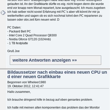
gelaufen ist. An der Grafikkarte dürfte es eig. nicht liegen denn die wurde
erst vor knapp nem Monat repariert, bzw ausgetauscht. Ich muss zugeben
ich hab selber nicht soviel Erfahrung mit PC´s aber vllt könnt ihr mir ja
weiterhelfen und sagen ob es sich nochmal lohnt den PC reparieren zu
lassen oder obs zeit fürn neuen wird :D
PC Daten:
- Packard Bell PC
- Intel Core 2 Quad Processor Q8300
- Nvidia Gforce GT120 (1024mb)
- 1 TB festplatte
Gruß Joe
weitere Antworten anzeigen »»
Bildaussetzer nach einbau eines neuen CPU un
d einer neuen Grafikkarte
Begonnen von Wheleer1980
19. Oktober 2012, 12:41:47
Hallo zusammen,
Ich brauche dringend hilfe in bezug auf oben genantes problem.
Ich hatte mit meinen alten komponenten das problem das der Monitor