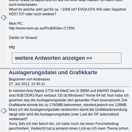
nicht entscheiden.
Wisst ihr welche sehr gut für ca. ~100€ ist? EVGA GTS 450 oder Sapphire
HD5770? oder noch weitere?
Mein PC:
http://www.mein-pc.eu/Profil/Killer-/17050
Danke im Voraus!
Mfg
weitere Antworten anzeigen »»
Auslagerungsdatei und Grafikkarte
Begonnen von Andreasxx
27. Juli 2012, 15:45:11
In meinem Acer Aspire 5733 mit IntelCore i3-380M und IntelHD Graphics
sind 8GB DDR3 Ram verbaut. OS ist Windows7 Home 64-bit. Nun habe ich
gesehen das die Auslagerungsdatei den gesamten Ram beansprucht. Die
Grafikkarte könnte bis zu 1760MB bekommen, mindest jedoch nur 128MB.
Muss ich die Auslagerungsdatei verkleinern damit die Grafikkartenleistung
steigt oder wird die Auslagerungsdatei unter Last der GF automatisch
verkleinert?
Sorry, falls ich hier falsch bin, ich habe noch nie einen Forumsbeitrag
geschrieben. Vielleicht hat ja jemand einen Link wo ich mein Thema schon