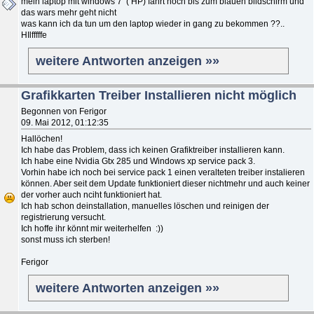
mein laptop mit windows 7 ( HP) fährt hoch bis zum blauen bildschirm und
das wars mehr geht nicht
was kann ich da tun um den laptop wieder in gang zu bekommen ??..
HIlfffffe
weitere Antworten anzeigen »»
Grafikkarten Treiber Installieren nicht möglich
Begonnen von Ferigor
09. Mai 2012, 01:12:35
Hallöchen!
Ich habe das Problem, dass ich keinen Grafiktreiber installieren kann.
Ich habe eine Nvidia Gtx 285 und Windows xp service pack 3.
Vorhin habe ich noch bei service pack 1 einen veralteten treiber instalieren
können. Aber seit dem Update funktioniert dieser nichtmehr und auch keiner
der vorher auch nciht funktioniert hat.
Ich hab schon deinstallation, manuelles löschen und reinigen der
registrierung versucht.
Ich hoffe ihr könnt mir weiterhelfen :))
sonst muss ich sterben!
Ferigor
weitere Antworten anzeigen »»