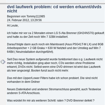
dvd laufwerk problem: cd werden erkannt/dvds
nicht
Begonnen von Tommy111985
24. Februar 2012, 13:29:56
Hi Leute,
ich habe mir vor ca 2 Monaten einen LG S-Ata Brenner (GH24NS70) gekauft
und hatte zu der Zeit noch Win 7 32Bit installiert.
Darauf folgte dann auch noch ein Mainboard (Asus P5G41T-M LX) und 8GB
Arbeitsspeicher + 2 GB Graka + 630 W Netzteil und der Umstieg auf Win 7
64Bit ( Neuinstallation durchgeführt).
Seit Das neue System aufgesetzt wurde funktioniert das o.g. Laufwerk nicht
mehr richtig, Installation ging aber noch, CDs werden ohne Probleme
erkannt, DVDs nicht. Selbst wenn eine DVD drinnen ist wird das Laufwerk
als leer angezeigt. Booten funzt auch nicht mehr.
Das mit den Upper/Lower Filters habe ich schon probiert. Die sind nicht
vorhanden in dem Ordner
Neues Datenkabel und anderen Stromanschluss gewählt, auch Testweise
anderen S-ATA Anschluss.
Was würdet ihr mir als weiteren Schritt raten ? DVD Brenner defekt ?