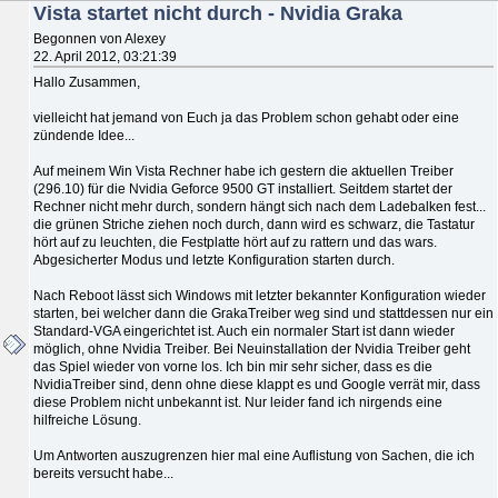
Vista startet nicht durch - Nvidia Graka
Begonnen von Alexey
22. April 2012, 03:21:39
Hallo Zusammen,
vielleicht hat jemand von Euch ja das Problem schon gehabt oder eine
zündende Idee...
Auf meinem Win Vista Rechner habe ich gestern die aktuellen Treiber
(296.10) für die Nvidia Geforce 9500 GT installiert. Seitdem startet der
Rechner nicht mehr durch, sondern hängt sich nach dem Ladebalken fest...
die grünen Striche ziehen noch durch, dann wird es schwarz, die Tastatur
hört auf zu leuchten, die Festplatte hört auf zu rattern und das wars.
Abgesicherter Modus und letzte Konfiguration starten durch.
Nach Reboot lässt sich Windows mit letzter bekannter Konfiguration wieder
starten, bei welcher dann die GrakaTreiber weg sind und stattdessen nur ein
Standard-VGA eingerichtet ist. Auch ein normaler Start ist dann wieder
möglich, ohne Nvidia Treiber. Bei Neuinstallation der Nvidia Treiber geht
das Spiel wieder von vorne los. Ich bin mir sehr sicher, dass es die
NvidiaTreiber sind, denn ohne diese klappt es und Google verrät mir, dass
diese Problem nicht unbekannt ist. Nur leider fand ich nirgends eine
hilfreiche Lösung.
Um Antworten auszugrenzen hier mal eine Auflistung von Sachen, die ich
bereits versucht habe...