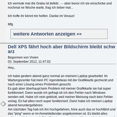
Ich vermute mal die Graka ist defekt.. -.- aber bevor ich sie einschicke und
nochmal ne Woche warte, frag ich lieber mal...
Ich hoffe ihr könnt mir helfen. Danke im Voraus!
Mfg
weitere Antworten anzeigen »»
Dell XPS fährt hoch aber Bildschirm bleibt schw
arz
Begonnen von Vivien
03. September 2012, 11:47:02
Hey,,
ich habe gestern abend ganz normal an meinem Laptop gearbeitet. Im
Wartungscenter hat mein PC irgendetwas mit der Grafikkarte gecheckt und
nach einer Lösung eines Probmlem gesucht.
Es gab aber überhaupt kein Problem mit meiner Grafikkarte sie hat super
funktioniert. Dann wurde ich gefragt ob ich den Fehler nach Windows
senden will. Habe ich nein geklickt, weil meiner Meinung nach kein Fehler
vorlag. Es hat alles noch super funktioniert. Dann habe ich meinen Laptop
abend heruntergefahren.
Am nächsten Tag hab ich ihn hochgefahren, höre auch das er hochfährt und
das "ping" wenn er im Anmeldefenster angekommen ist. Es bleibt alles