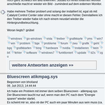
noch ganz schwach ein Bild erkennen. Sobald ich einen externen Monitor
anschließe macht er wieder ein Bild - zumindest auf dem externen Monitor.
Habe mehrere Treiber probiert und solang der installiert ist, egal ob mit
Catalyst Control Center oder ohne macht er diesen Fehler. Deinstalliere ich
den Treiber wieder habe ich nach einem neustart wieder die
Hintergrundbeleuchtung.
Woran liegts? :grübel
windows
go-windows
vista
treiber
grafikkarte
yms
win7
win
problem
bge
probleme
forum
zwu
grafik
geht
bgq
grafikkarten
bing
hardware
nvidia
installieren
kein
bit
fehler
software
windows7
funktioniert
update
d2s
zg
u
weitere Antworten anzeigen »»
Bluescreen atikmpag.sys
Begonnen von bholiand
06. Juli 2013, 14:44:44
Ich habe ein Problem mit immer dem selben Bluescreen - atikmpag.sys
Der Bluescreen taucht nur auf, wenn man den PC nach dem "Energie
sparen" wieder startet.
Es scheint mir so, also ob der PC auch ein paar Minuten aus sein muss (ca.