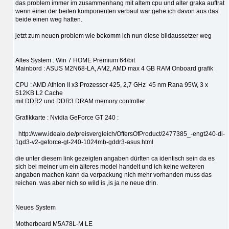
das problem immer im zusammenhang mit altem cpu und alter graka auftrat
wenn einer der beiten komponenten verbaut war gehe ich davon aus das
beide einen weg hatten.
jetzt zum neuen problem wie bekomm ich nun diese bildaussetzer weg
Altes System : Win 7 HOME Premium 64/bit
Mainbord : ASUS M2N68-LA, AM2, AMD max 4 GB RAM Onboard grafik
CPU : AMD Athlon II x3 Prozessor 425, 2,7 GHz 45 nm Rana 95W, 3 x
512KB L2 Cache
mit DDR2 und DDR3 DRAM memory controller
Grafikkarte : Nvidia GeForce GT 240 :
http://www.idealo.de/preisvergleich/OffersOfProduct/2477385_-engt240-di-
1gd3-v2-geforce-gt-240-1024mb-gddr3-asus.html
die unter diesem link gezeigten angaben dürften ca identisch sein da es
sich bei meiner um ein älteres model handelt und ich keine weiteren
angaben machen kann da verpackung nich mehr vorhanden muss das
reichen. was aber nich so wild is ,is ja ne neue drin.
Neues System
Motherboard M5A78L-M LE