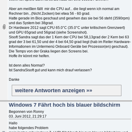
Aber am meißten fällt mir die CPU auf... die liegt wenn ich normal am
Rechner bin...(Nicht Zocken) bei etwa 56 - 60 grad.
Hatte gerade im Bios geschaut und gesehen das sie bei 56 steht (3590rpm)
und das System bei 38grad.
Dr Hardware 2012 sagt CPU 65.0°C (35.0°C unter kritischem Grenzwert)
und GPU 65grad und 56grad (siehe Screenshot).
Sisoft Sandra sagt das der 1 Kern der CPU bei 58,13grad der 2 Kern bei 63
grad der 3 bei 61,50 und der 4 bei 64,50 grad liegt (hab im Reiter Hardware-
Informationen im Untermenü Onboard Geräte bei Prozessor(en) geschaut).
Die Temps von der Graka liegen den Screens bei.
Hoffe ihr könnt mir helfen.
Ist denn alles Normal?
Ist SandraSisoft gut und kann mich drauf verlassen?
Danke
weitere Antworten anzeigen »»
Windows 7 Fährt hoch bis blauer bildschirm
Begonnen von Ronny
03. Juni 2012, 21:29:17
Hallo
habe folgendes Problem