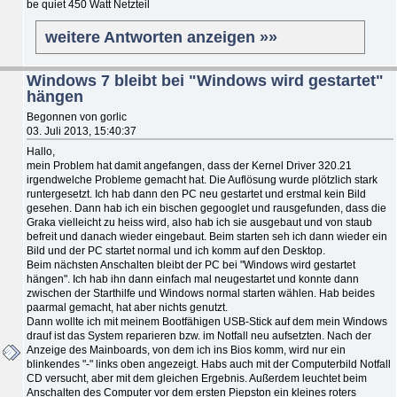
be quiet 450 Watt Netzteil
weitere Antworten anzeigen »»
Windows 7 bleibt bei "Windows wird gestartet"
hängen
Begonnen von gorlic
03. Juli 2013, 15:40:37
Hallo,
mein Problem hat damit angefangen, dass der Kernel Driver 320.21
irgendwelche Probleme gemacht hat. Die Auflösung wurde plötzlich stark
runtergesetzt. Ich hab dann den PC neu gestartet und erstmal kein Bild
gesehen. Dann hab ich ein bischen gegooglet und rausgefunden, dass die
Graka vielleicht zu heiss wird, also hab ich sie ausgebaut und von staub
befreit und danach wieder eingebaut. Beim starten seh ich dann wieder ein
Bild und der PC startet normal und ich komm auf den Desktop.
Beim nächsten Anschalten bleibt der PC bei "Windows wird gestartet
hängen". Ich hab ihn dann einfach mal neugestartet und konnte dann
zwischen der Starthilfe und Windows normal starten wählen. Hab beides
paarmal gemacht, hat aber nichts genutzt.
Dann wollte ich mit meinem Bootfähigen USB-Stick auf dem mein Windows
drauf ist das System reparieren bzw. im Notfall neu aufsetzten. Nach der
Anzeige des Mainboards, von dem ich ins Bios komm, wird nur ein
blinkendes "-" links oben angezeigt. Habs auch mit der Computerbild Notfall
CD versucht, aber mit dem gleichen Ergebnis. Außerdem leuchtet beim
Anschalten des Computer vor dem ersten Piepston ein kleines roters