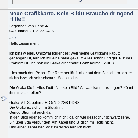
Neue Grafikkarte. Kein Bild!! Brauche dringend
Hilfe!!
Begonnen von Canx66
04. Oktober 2012, 23:24:07
«
1
2
Hallo zusammen,
ich bins wieder. Undzwar folgendes: Weil meine Grafikkarte kaputt
gegangen ist, hab ich mir eine neue gekauft. Alles schön und gut. Nur des
Problem ist.. Ich hab die Graka eingebaut. Ganz normal.. ABER..
.. Ich mach den Pc an.. Der Rechner läuft, aber auf dem Bildschirm seh ich
nichts bzw. Ich seh schwarz.. Sonst nichts..
Die Graka läuft.. Alles läuft.. Nur kein Bild? An was kann das liegen? Könnt
ihr mir bitte helfen?
Graka: ATI Sapphirre HD 5450 2GB DDR3
Die Graka ist sicher im Slot drin.
Genug Strom ist auch da.
In den Bios oder so komm ich nicht, da ich wie gesagt nur schwarz sehe.
Bin über Vga verbunden. Am Kabel und Bildschirm liegts nicht.
Und einen separaten Pc zum testen hab ich nicht.