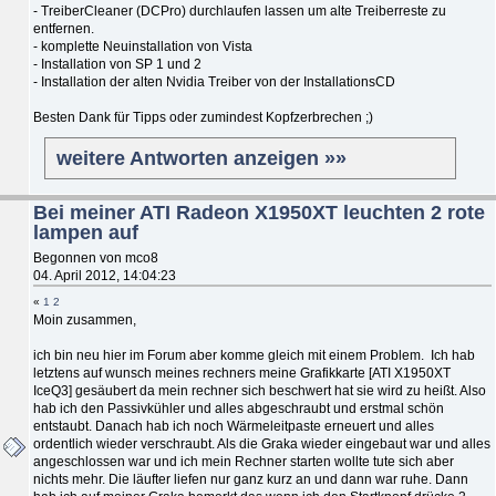
- TreiberCleaner (DCPro) durchlaufen lassen um alte Treiberreste zu
entfernen.
- komplette Neuinstallation von Vista
- Installation von SP 1 und 2
- Installation der alten Nvidia Treiber von der InstallationsCD
Besten Dank für Tipps oder zumindest Kopfzerbrechen ;)
weitere Antworten anzeigen »»
Bei meiner ATI Radeon X1950XT leuchten 2 rote
lampen auf
Begonnen von mco8
04. April 2012, 14:04:23
«
1
2
Moin zusammen,
ich bin neu hier im Forum aber komme gleich mit einem Problem. Ich hab
letztens auf wunsch meines rechners meine Grafikkarte [ATI X1950XT
IceQ3] gesäubert da mein rechner sich beschwert hat sie wird zu heißt. Also
hab ich den Passivkühler und alles abgeschraubt und erstmal schön
entstaubt. Danach hab ich noch Wärmeleitpaste erneuert und alles
ordentlich wieder verschraubt. Als die Graka wieder eingebaut war und alles
angeschlossen war und ich mein Rechner starten wollte tute sich aber
nichts mehr. Die läufter liefen nur ganz kurz an und dann war ruhe. Dann