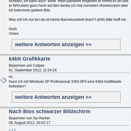
schwarz, ich kann auch "blind" mein passwort eingeben er nimmt es an und
er fährt dann ganz hoch auf den denke ich mal normalen Homescreen aber
ich bekomme garkein Bild.
Was soll ich nur tun da ist meine Bachelorarbeit drauf !! ahhh bitte helft mir..
Gruß
Vivien
weitere Antworten anzeigen »»
64bit Grafikkarte
Begonnen von Calpas
01. September 2012, 11:54:26
Hi,
Kann ich mit Windows XP Professional 32bit SP3 eine 64bit Grafikkarte
betreiben?
weitere Antworten anzeigen »»
Nach Bios schwarzer Bildschirm
Begonnen von Xp-Hacker
08. August 2012, 20:02:17
«
1
2