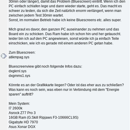
30min oder länger), damit das Problem (Bluescreen) eintritt. Wenn ich den
PC einfach schlafen lege und dann wieder starte, geht es. Das macht es
schwer zu testen, da sich die Zeit natürlich enorm verlängert, wenn man
zwischen jedem Test 30min wartet.
Sonst, im normalen Betrieb habe ich keine Bluescreens etc. alles super.
Mich graut es davor, den ganzen PC auseinander zu nehmen und das
Board ein zu schicken. Das Ram habe ich schon hin und her getauscht.
leider bin ich auf den PC angewiesen, sonst würde ich ja einfach Teile
einschicken, wie ich es gerade mit einem anderen PC getan habe.
Zum Bluescreen:
atikmpag.sys
Bluescreenview gibt noch folgende Infos dazu:
dxgkrnl.sys
dxgmms1.sys
Könnte es an der Grafikkarte liegen? Oder ist das eher aus zu schließen?
Was kann es noch sein, was eben nur in Verbindung mit dem "Energie
sparen" auftritt?
Mein System:
I7 2600k
Asrock Z77 Pro 3
16GB Ram (G.Skill Ripjaws F3-10666CL9S)
Gigabyte HD 7970
Asus Xonar DGX