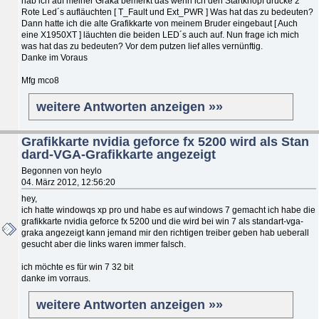
hab ich auf meiner Graka bemerkt das wenn ich den Startknopf drücke 2
Rote Led´s aufläuchten [ T_Fault und Ext_PWR ] Was hat das zu bedeuten?
Dann hatte ich die alte Grafikkarte von meinem Bruder eingebaut [ Auch
eine X1950XT ] läuchten die beiden LED´s auch auf. Nun frage ich mich
was hat das zu bedeuten? Vor dem putzen lief alles vernünftig.
Danke im Voraus
Mfg mco8
weitere Antworten anzeigen »»
Grafikkarte nvidia geforce fx 5200 wird als Stan
dard-VGA-Grafikkarte angezeigt
Begonnen von heylo
04. März 2012, 12:56:20
hey,
ich hatte windowqs xp pro und habe es auf windows 7 gemacht ich habe die
grafikkarte nvidia geforce fx 5200 und die wird bei win 7 als standart-vga-
graka angezeigt kann jemand mir den richtigen treiber geben hab ueberall
gesucht aber die links waren immer falsch.
ich möchte es für win 7 32 bit
danke im vorraus.
weitere Antworten anzeigen »»