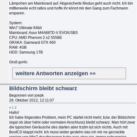
Lämpchen am Mainboard auf. Abgesicherte Modus geht auch nicht. Ich bin
mittlerweile echt ratlos und hoffe ihr könnt mir den Gang zum Fachmann
ersparen.
System:
Win7 Ultimate 64bit
Mainboard: Asus M4A88TD-V EVO/USB3
CPU: AMD Phenom 2 x2 555BE
GRAKA: Gainward GTX 460
RAM: 4GB
HDD: Samsung 1TB
Gruß gorlic
weitere Antworten anzeigen »»
Bildschirm bleibt schwarz
Begonnen von joepk
28. Oktober 2012, 12:11:07
«
1
2
Hallo!
Ich habe folgendes Problem, mein PC startet nicht mehr, bzw. der Bildschirm
(egal ob über hdmi oder normalen Anschluss) bleibt schwarz. Man hört zwar
die typischen Geräusche des starten aber trzdm tut sich nichts. Auch mit
BootCD klappt nicht. Ich muss leider gestehn das ich mir ne gecrackte
version von Win7 draufgezogen habe was aber eig. immer reibungslos