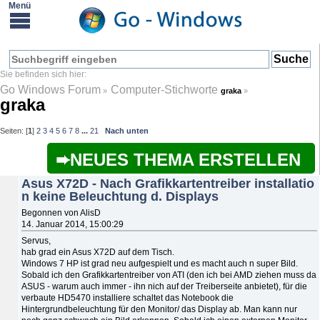
Go Windows Forum
Computer-Stichworte
»
graka
»
graka
Seiten: [
1
]
2
3
4
5
6
7
8
...
21
Nach unten
NEUES THEMA ERSTELLEN
Asus X72D - Nach Grafikkartentreiber installatio
n keine Beleuchtung d. Displays
Begonnen von AlisD
14. Januar 2014, 15:00:29
Servus,
hab grad ein Asus X72D auf dem Tisch.
Windows 7 HP ist grad neu aufgespielt und es macht auch n super Bild.
Sobald ich den Grafikkartentreiber von ATI (den ich bei AMD ziehen muss da
ASUS - warum auch immer - ihn nich auf der Treiberseite anbietet), für die
verbaute HD5470 installiere schaltet das Notebook die
Hintergrundbeleuchtung für den Monitor/ das Display ab. Man kann nur