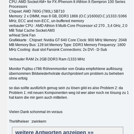
CPU: AMD Socket AM+ for FX /Phenom II /Athlon II /Sempron 100 Series
Processors
Chipset: AMD 760G (780L) SB710
Memory: 2 x DIMM, max 8 GB, DDR3 1866 (O.C.)/1600(O.C.)/1333 /1066
MHz, ECC and non-ECC, un-buffered memory
verbauter CPU : AMD Athlon II Multi-Core Prozessor x2 270 , 3,4 GHz, 2.0
MB Total Cache Socket AM3
w/Heat Sink Fan
Grafikkarte : Chipset: Nvidia GT 640 Core Clock: 900 MHz Memory: 2048
MB Memory Bus: 128 bit Memory Type: DDR3 Memory Frequenzy: 1800
MHz Cooling: dual slot Fansink Connections: 2x DVI - D-Sub
Verbauter RAM 2x 2GB DDR3 Ram /1333 MHz
Monitor Fujitsu c786 Röhrenmonitor von Graka empfohlene auflösung
übernommen Bildwiederholrate durchprobiert um problem zu beheben
ohne erfolg
so das sollte ausfürlich genug sein zu lösen gild es also Problem 2: da
Problem 1: mit neuen Komponenten weg ist wer aber noch ne lösung zu 1
hat kann die mir gern auch mitteilen.
Vielen Dank schonmal im voraus
TheWheleer :zwinkern
weitere Antworten anzeigen »»