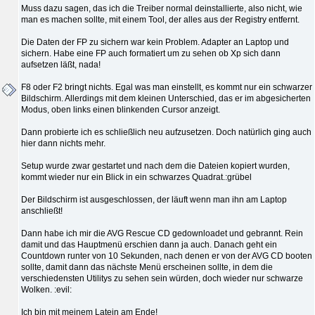
Muss dazu sagen, das ich die Treiber normal deinstallierte, also nicht, wie
man es machen sollte, mit einem Tool, der alles aus der Registry entfernt.
Die Daten der FP zu sichern war kein Problem. Adapter an Laptop und
sichern. Habe eine FP auch formatiert um zu sehen ob Xp sich dann
aufsetzen läßt, nada!
F8 oder F2 bringt nichts. Egal was man einstellt, es kommt nur ein schwarzer
Bildschirm. Allerdings mit dem kleinen Unterschied, das er im abgesicherten
Modus, oben links einen blinkenden Cursor anzeigt.
Dann probierte ich es schließlich neu aufzusetzen. Doch natürlich ging auch
hier dann nichts mehr.
Setup wurde zwar gestartet und nach dem die Dateien kopiert wurden,
kommt wieder nur ein Blick in ein schwarzes Quadrat.:grübel
Der Bildschirm ist ausgeschlossen, der läuft wenn man ihn am Laptop
anschließt!
Dann habe ich mir die AVG Rescue CD gedownloadet und gebrannt. Rein
damit und das Hauptmenü erschien dann ja auch. Danach geht ein
Countdown runter von 10 Sekunden, nach denen er von der AVG CD booten
sollte, damit dann das nächste Menü erscheinen sollte, in dem die
verschiedensten Utilitys zu sehen sein würden, doch wieder nur schwarze
Wolken. :evil:
Ich bin mit meinem Latein am Ende!