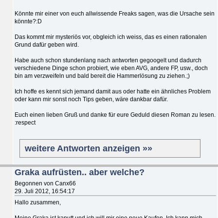
Könnte mir einer von euch allwissende Freaks sagen, was die Ursache sein
könnte?:D
Das kommt mir mysteriös vor, obgleich ich weiss, das es einen rationalen
Grund dafür geben wird.
Habe auch schon stundenlang nach antworten gegoogelt und dadurch
verschiedene Dinge schon probiert, wie eben AVG, andere FP, usw., doch
bin am verzweifeln und bald bereit die Hammerlösung zu ziehen.;)
Ich hoffe es kennt sich jemand damit aus oder hatte ein ähnliches Problem
oder kann mir sonst noch Tips geben, wäre dankbar dafür.
Euch einen lieben Gruß und danke für eure Geduld diesen Roman zu lesen.
:respect
weitere Antworten anzeigen »»
Graka aufrüsten.. aber welche?
Begonnen von Canx66
29. Juli 2012, 16:54:17
Hallo zusammen,
Meine Graka ist kaputt und ich will mir eine neue Kaufen. Ich kann mich