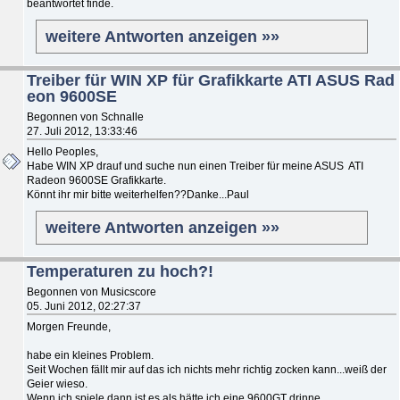
beantwortet finde.
weitere Antworten anzeigen »»
Treiber für WIN XP für Grafikkarte ATI ASUS Rad
eon 9600SE
Begonnen von Schnalle
27. Juli 2012, 13:33:46
Hello Peoples,
Habe WIN XP drauf und suche nun einen Treiber für meine ASUS ATI
Radeon 9600SE Grafikkarte.
Könnt ihr mir bitte weiterhelfen??Danke...Paul
weitere Antworten anzeigen »»
Temperaturen zu hoch?!
Begonnen von Musicscore
05. Juni 2012, 02:27:37
Morgen Freunde,
habe ein kleines Problem.
Seit Wochen fällt mir auf das ich nichts mehr richtig zocken kann...weiß der
Geier wieso.
Wenn ich spiele dann ist es als hätte ich eine 9600GT drinne...