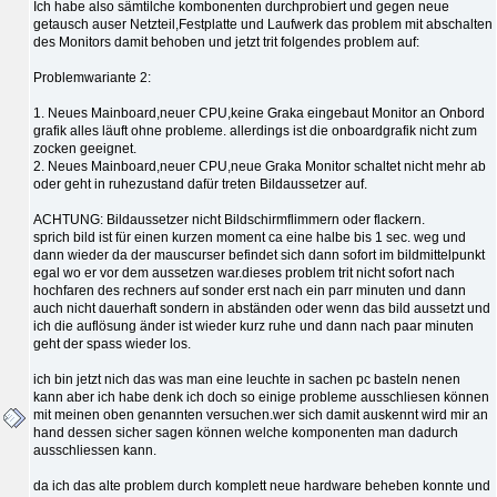
Ich habe also sämtilche kombonenten durchprobiert und gegen neue
getausch auser Netzteil,Festplatte und Laufwerk das problem mit abschalten
des Monitors damit behoben und jetzt trit folgendes problem auf:
Problemwariante 2:
1. Neues Mainboard,neuer CPU,keine Graka eingebaut Monitor an Onbord
grafik alles läuft ohne probleme. allerdings ist die onboardgrafik nicht zum
zocken geeignet.
2. Neues Mainboard,neuer CPU,neue Graka Monitor schaltet nicht mehr ab
oder geht in ruhezustand dafür treten Bildaussetzer auf.
ACHTUNG: Bildaussetzer nicht Bildschirmflimmern oder flackern.
sprich bild ist für einen kurzen moment ca eine halbe bis 1 sec. weg und
dann wieder da der mauscurser befindet sich dann sofort im bildmittelpunkt
egal wo er vor dem aussetzen war.dieses problem trit nicht sofort nach
hochfaren des rechners auf sonder erst nach ein parr minuten und dann
auch nicht dauerhaft sondern in abständen oder wenn das bild aussetzt und
ich die auflösung änder ist wieder kurz ruhe und dann nach paar minuten
geht der spass wieder los.
ich bin jetzt nich das was man eine leuchte in sachen pc basteln nenen
kann aber ich habe denk ich doch so einige probleme ausschliesen können
mit meinen oben genannten versuchen.wer sich damit auskennt wird mir an
hand dessen sicher sagen können welche komponenten man dadurch
ausschliessen kann.
da ich das alte problem durch komplett neue hardware beheben konnte und