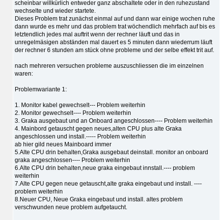
scheinbar willkürlich entweder ganz abschaltete oder in den ruhezustand
wechselte und wieder startete.
Dieses Problem trat zunächst einmal auf und dann war einige wochen ruhe
dann wurde es mehr und das problem trat wöchendlich mehrfach auf bis es
letztendlich jedes mal auftrit wenn der rechner läuft und das in
unregelmäsigen abständen mal dauert es 5 minuten dann wiederrum läuft
der rechner 6 stunden am stück ohne probleme und der selbe effekt trit auf.
nach mehreren versuchen probleme auszuschliessen die im einzelnen
waren:
Problemwariante 1:
1. Monitor kabel gewechselt--- Problem weiterhin
2. Monitor gewechselt---- Problem weiterhin
3. Graka ausgebaut und an Onboard angeschlossen---- Problem weiterhin
4. Mainbord getauscht gegen neues,alten CPU plus alte Graka
angeschlossen und install.----- Problem weiterhin
ab hier gild neues Mainboard immer
5.Alte CPU drin behalten,Graka ausgebaut deinstall. monitor an onboard
graka angeschlossen---- Problem weiterhin
6.Alte CPU drin behalten,neue graka eingebaut innstall.---- problem
weiterhin
7.Alte CPU gegen neue getauscht,alte graka eingebaut und install. ----
problem weiterhin
8.Neuer CPU, Neue Graka eingebaut und install. altes problem
verschwunden neue problem aufgetaucht.