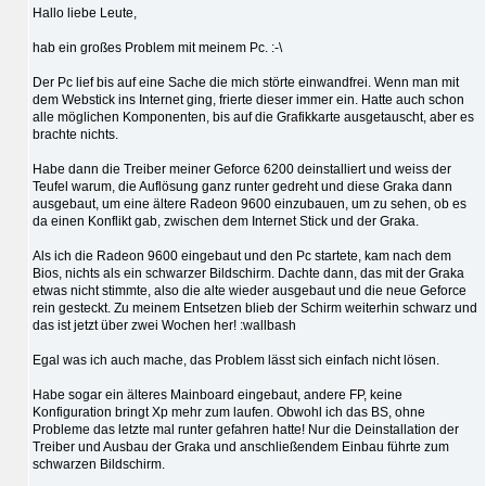
Hallo liebe Leute,
hab ein großes Problem mit meinem Pc. :-\
Der Pc lief bis auf eine Sache die mich störte einwandfrei. Wenn man mit
dem Webstick ins Internet ging, frierte dieser immer ein. Hatte auch schon
alle möglichen Komponenten, bis auf die Grafikkarte ausgetauscht, aber es
brachte nichts.
Habe dann die Treiber meiner Geforce 6200 deinstalliert und weiss der
Teufel warum, die Auflösung ganz runter gedreht und diese Graka dann
ausgebaut, um eine ältere Radeon 9600 einzubauen, um zu sehen, ob es
da einen Konflikt gab, zwischen dem Internet Stick und der Graka.
Als ich die Radeon 9600 eingebaut und den Pc startete, kam nach dem
Bios, nichts als ein schwarzer Bildschirm. Dachte dann, das mit der Graka
etwas nicht stimmte, also die alte wieder ausgebaut und die neue Geforce
rein gesteckt. Zu meinem Entsetzen blieb der Schirm weiterhin schwarz und
das ist jetzt über zwei Wochen her! :wallbash
Egal was ich auch mache, das Problem lässt sich einfach nicht lösen.
Habe sogar ein älteres Mainboard eingebaut, andere FP, keine
Konfiguration bringt Xp mehr zum laufen. Obwohl ich das BS, ohne
Probleme das letzte mal runter gefahren hatte! Nur die Deinstallation der
Treiber und Ausbau der Graka und anschließendem Einbau führte zum
schwarzen Bildschirm.