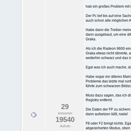
hab ein großes Problem mit 
Der Pc lief bis auf eine Sac
auch schon alle möglichen K
Habe dann die Treiber meine
dann ausgebaut, um eine ält
Graka.
Als ich die Radeon 9600 ein
Graka etwas nicht stimmte, 
weiterhin schwarz und das is
Egal was ich auch mache, das
Habe sogar ein älteres Main
Probleme das letzte mal run
führte zum schwarzen Bildsc
Muss dazu sagen, das ich die
Registry entfernt.
29
Die Daten der FP zu sichern
Antworten
dann aufsetzen läßt, nada!
19540
F8 oder F2 bringt nichts. Eg
Aufrufe
abgesicherten Modus, oben l