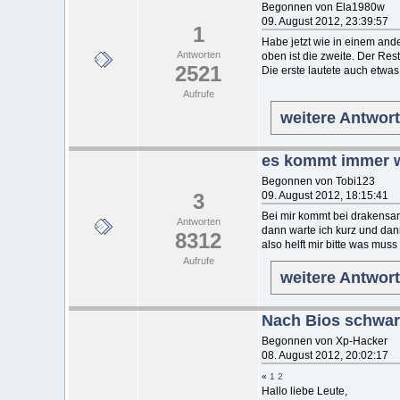
Begonnen von Ela1980w
09. August 2012, 23:39:57
1
Habe jetzt wie in einem an
Antworten
oben ist die zweite. Der Re
2521
Die erste lautete auch etwa
Aufrufe
weitere Antwor
es kommt immer we
Begonnen von Tobi123
3
09. August 2012, 18:15:41
Bei mir kommt bei drakensang
Antworten
dann warte ich kurz und dan
8312
also helft mir bitte was muss
Aufrufe
weitere Antwor
Nach Bios schwar
Begonnen von Xp-Hacker
08. August 2012, 20:02:17
«
1
2
Hallo liebe Leute,