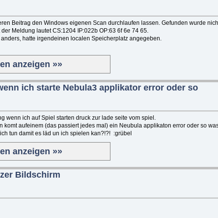
deren Beitrag den Windows eigenen Scan durchlaufen lassen. Gefunden wurde nic
st der Meldung lautet CS:1204 IP:022b OP:63 6f 6e 74 65.
s anders, hatte irgendeinen localen Speicherplatz angegeben.
ten anzeigen »»
nn ich starte Nebula3 applikator error oder so
 wenn ich auf Spiel starten druck zur lade seite vom spiel.
n komt aufeinem (das passiert jedes mal) ein Neubula applikaton error oder so was
 ich tun damit es läd un ich spielen kan?!?! :grübel
ten anzeigen »»
zer Bildschirm