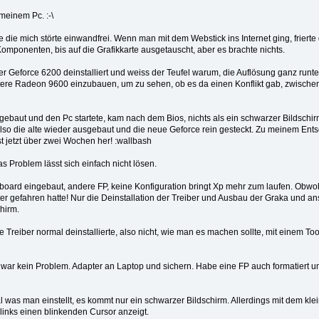
meinem Pc. :-\
he die mich störte einwandfrei. Wenn man mit dem Webstick ins Internet ging, frierte
omponenten, bis auf die Grafikkarte ausgetauscht, aber es brachte nichts.
r Geforce 6200 deinstalliert und weiss der Teufel warum, die Auflösung ganz runt
ere Radeon 9600 einzubauen, um zu sehen, ob es da einen Konflikt gab, zwischen
gebaut und den Pc startete, kam nach dem Bios, nichts als ein schwarzer Bildschir
also die alte wieder ausgebaut und die neue Geforce rein gesteckt. Zu meinem Ents
t jetzt über zwei Wochen her! :wallbash
 Problem lässt sich einfach nicht lösen.
board eingebaut, andere FP, keine Konfiguration bringt Xp mehr zum laufen. Obwo
ter gefahren hatte! Nur die Deinstallation der Treiber und Ausbau der Graka und 
hirm.
 Treiber normal deinstallierte, also nicht, wie man es machen sollte, mit einem Tool
 war kein Problem. Adapter an Laptop und sichern. Habe eine FP auch formatiert 
al was man einstellt, es kommt nur ein schwarzer Bildschirm. Allerdings mit dem kle
inks einen blinkenden Cursor anzeigt.