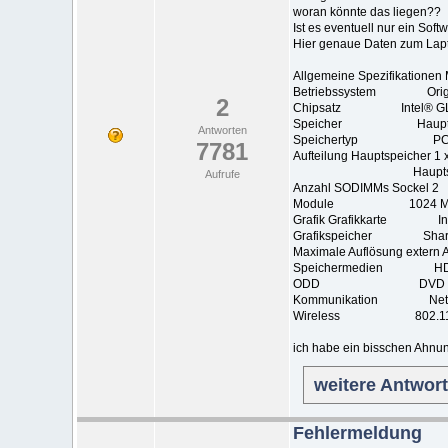
woran könnte das liegen??
Ist es eventuell nur ein Sof
Hier genaue Daten zum Lap
Allgemeine Spezifikationen
Betriebssystem Origina
2
Chipsatz Intel® GL4
Speicher Hauptspei
Antworten
Speichertyp PC3-850
7781
Aufteilung Hauptspeicher 1 
Hauptspeicher mit
Aufrufe
Anzahl SODIMMs Sockel 2
Module 1024 MB, 
Grafik Grafikkarte In
Grafikspeicher Share
Maximale Auflösung extern A
Speichermedien HDD 250 
ODD DVD Bre
Kommunikation Netzwer
Wireless 802.11b
ich habe ein bisschen Ahnung
weitere Antwor
Fehlermeldung