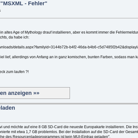
 "MSXML - Fehler"
s
ein altes Age of Mythology drauf installieren, aber es kommt immer die Fehlerme
nichts, da habe ich:
ownloads/details.aspx?familyid=3144b72b-b4f2-46da-b4b6-c5d7485f2b42&display
el lief, allerdings von Anfang an in ganz komischen, bunten Farben, sodass man 
ck zum laufen ?!
ten anzeigen »»
eladen
i und möchte auf eine 8 GB SD-Card die neueste Europakarte installieren. Die Inst
nierte mit etwa 1,7 GB problemlos. Bei der Installation auf die SD-Card der Gesam
che des Resourcenladeprogrammes ist kein MUI-Eintrag geladen".