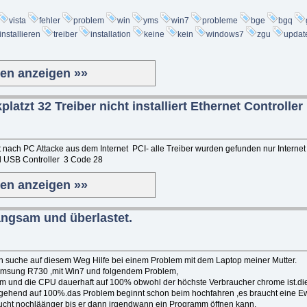
vista
fehler
problem
win
yms
win7
probleme
bge
bgq
installieren
treiber
installation
keine
kein
windows7
zgu
updat
ten anzeigen »»
latzt 32 Treiber nicht installiert Ethernet Controller
 nach PC Attacke aus dem Internet PCI- alle Treiber wurden gefunden nur Internet 
 USB Controller 3 Code 28
ten anzeigen »»
Langsam und überlastet.
h suche auf diesem Weg Hilfe bei einem Problem mit dem Laptop meiner Mutter.
amsung R730 ,mit Win7 und folgendem Problem,
am und die CPU dauerhaft auf 100% obwohl der höchste Verbraucher chrome ist.di
hgehend auf 100%.das Problem beginnt schon beim hochfahren ,es braucht eine Ew
aucht nochläänger bis er dann irgendwann ein Programm öffnen kann.