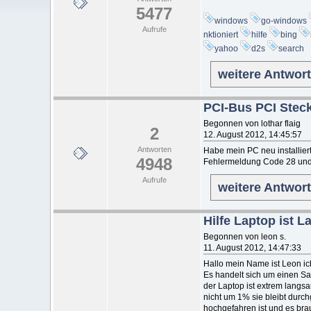
5477
windows
go-windows
Aufrufe
nktioniert
hilfe
bing
yahoo
d2s
search
weitere Antwor
PCI-Bus PCI Steckp
Begonnen von lothar flaig
2
12. August 2012, 14:45:57
Antworten
Habe mein PC neu installiert
4948
Fehlermeldung Code 28 und
Aufrufe
weitere Antwor
Hilfe Laptop ist 
Begonnen von leon s.
11. August 2012, 14:47:33
Hallo mein Name ist Leon ic
Es handelt sich um einen S
der Laptop ist extrem langs
nicht um 1% sie bleibt durc
hochgefahren ist und es br