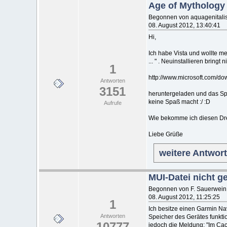
Age of Mythology
Begonnen von aquagenitali
08. August 2012, 13:40:41
Hi,
Ich habe Vista und wollte m
... " . Neuinstallieren bringt 
1
http://www.microsoft.com/d
Antworten
3151
heruntergeladen und das Spi
keine Spaß macht :/ :D
Aufrufe
Wie bekomme ich diesen Dre
Liebe Grüße
weitere Antwor
MUI-Datei nicht g
Begonnen von F. Sauerwein
08. August 2012, 11:25:25
1
Ich besitze einen Garmin Nav
Antworten
Speicher des Gerätes funktio
10777
jedoch die Meldung: "Im Ca