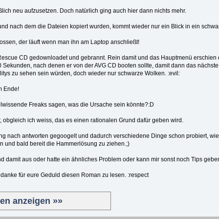
ßlich neu aufzusetzen. Doch natürlich ging auch hier dann nichts mehr.
und nach dem die Dateien kopiert wurden, kommt wieder nur ein Blick in ein schwa
lossen, der läuft wenn man ihn am Laptop anschließt!
Rescue CD gedownloadet und gebrannt. Rein damit und das Hauptmenü erschien 
 Sekunden, nach denen er von der AVG CD booten sollte, damit dann das nächste 
litys zu sehen sein würden, doch wieder nur schwarze Wolken. :evil:
m Ende!
llwissende Freaks sagen, was die Ursache sein könnte?:D
 obgleich ich weiss, das es einen rationalen Grund dafür geben wird.
g nach antworten gegoogelt und dadurch verschiedene Dinge schon probiert, wie
ln und bald bereit die Hammerlösung zu ziehen.;)
and damit aus oder hatte ein ähnliches Problem oder kann mir sonst noch Tips gebe
 danke für eure Geduld diesen Roman zu lesen. :respect
ten anzeigen »»