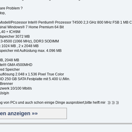
tware Problem ?
top,
 Modell/Prozessor Intel® Pentium® Prozessor T4500 2,3 GHz 800 MHz FSB 1 MB 
l Windows® 7 Home Premium 64 Bit
0 + ICH9M
cher 3072 MB
0 (1066 MHz), DDR3 SODIMM
x 1024 MB , 2 x 2048 MB
 Aufrüstung max. 4.096 MB
2048 MB
tel® GMA 4500MHD
d Speicher
uflösung 2.048 x 1.536 Pixel True Color
GB SATA Festplatte mit 5.400 U./Min.
nner
k 10/100 Mbit/s
/g/n
 von PCs und auch schon einige Dinge ausprobiert,bitte helft mir :)) :)) :))
ten anzeigen »»