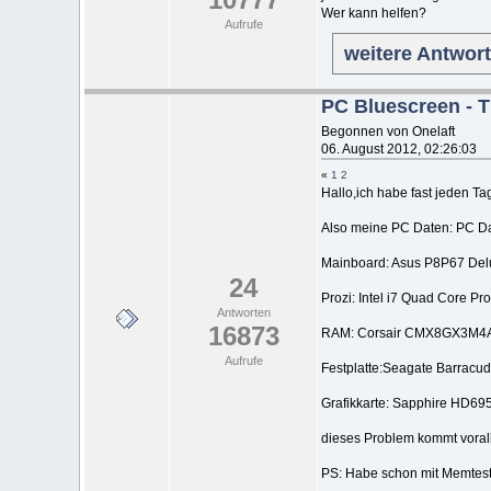
Wer kann helfen?
Aufrufe
weitere Antwor
PC Bluescreen - 
Begonnen von Onelaft
06. August 2012, 02:26:03
«
1
2
Hallo,ich habe fast jeden Tag
Also meine PC Daten: PC D
Mainboard: Asus P8P67 Del
24
Prozi: Intel i7 Quad Core Pr
Antworten
16873
RAM: Corsair CMX8GX3M4A
Aufrufe
Festplatte:Seagate Barracud
Grafikkarte: Sapphire HD695
dieses Problem kommt vorall
PS: Habe schon mit Memtest 