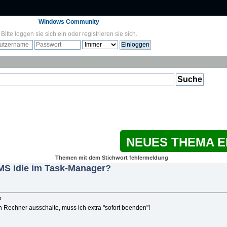
Windows Community
Bitte
loggen sie sich ein
oder
registrieren sie sich
.
NEUES THEMA 
Themen mit dem Stichwort fehlermeldung
WMS idle im Task-Manager?
?
n Rechner ausschalte, muss ich extra "sofort beenden"!