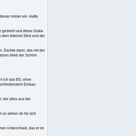
 dieser immer ein. Hatte
er gedreht und diese Graka
 dem Internet Stick und der
m. Dachte dann, das mit der
etzen blieb der Schirm
hl ich das BS, ohne
anschließendem Einbau
, der alles aus der
um zu sehen ob Xp sich
inen Unterschied, das er im