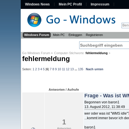
Windows News
Mein PC Profil
Impressum
Windows Forum
Mein PC
Einloggen
Registrieren
Go Windows Forum
»
Computer-Stichworte  
fehlermeldung
»
fehlermeldung
Seiten:
1
2
3
4
5
[
6
]
7
8
9
10
11
12
13
...
135
Nach unten
Antworten / Aufrufe
Frage - Was ist 
Begonnen von baron1
13. August 2012, 11:38:49
wer oder was ist "WMS idle"
...kommt immer bevor ich de
1
baron1
Antworten