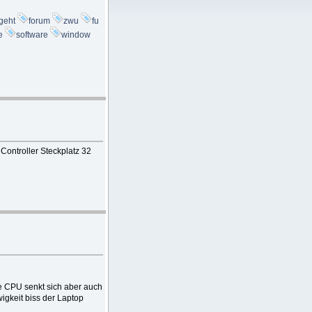
geht
forum
zwu
fu
e
software
window
Controller Steckplatz 32
e CPU senkt sich aber auch
igkeit biss der Laptop