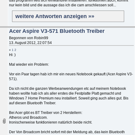
das programm ließ sich einwandfrei installieren. funktioniert auch, kommt
nur kein bild und die aussage das ich die cam anschliessen soll...
weitere Antworten anzeigen »»
Acer Aspire V3-571 Bluetooth Treiber
Begonnen von Robin99
13. August 2012, 22:07:54
«
1
2
Hi :)
Mal wieder ein Problem:
Vor ein Paar tagen hab ich mir ein neues Notebook gekauft (Acer Aspire V3-
571).
Da ich nicht die ganzen Werbeanwendungen etc auf meinem Notebook
haben wollte hab ich als aller erstes die Festplatte Platt gemacht und
Windows 7 Home Premium neu installiert. Soweit ging auch alles gut. Bis
auf diesen Bluetooth Treiber.
Bei Acer gibt es BT Treiber von 2 Herstellern:
Atheros und Broadcom.
Ironischerweise funktionieren natürlich beide nicht.
Der Von Broadcom bricht sofort mit der Meldung ab, das kein Bluetooth