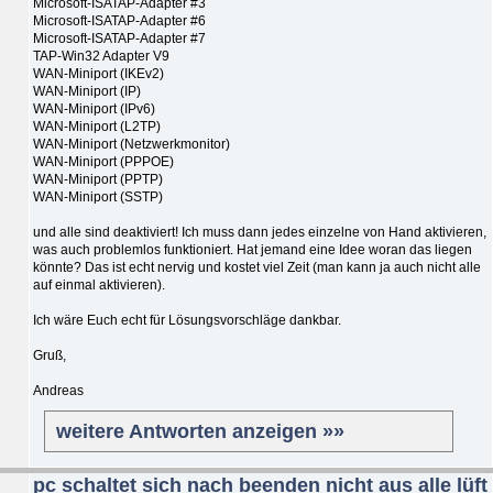
Microsoft-ISATAP-Adapter #3
Microsoft-ISATAP-Adapter #6
Microsoft-ISATAP-Adapter #7
TAP-Win32 Adapter V9
WAN-Miniport (IKEv2)
WAN-Miniport (IP)
WAN-Miniport (IPv6)
WAN-Miniport (L2TP)
WAN-Miniport (Netzwerkmonitor)
WAN-Miniport (PPPOE)
WAN-Miniport (PPTP)
WAN-Miniport (SSTP)
und alle sind deaktiviert! Ich muss dann jedes einzelne von Hand aktivieren,
was auch problemlos funktioniert. Hat jemand eine Idee woran das liegen
könnte? Das ist echt nervig und kostet viel Zeit (man kann ja auch nicht alle
auf einmal aktivieren).
Ich wäre Euch echt für Lösungsvorschläge dankbar.
Gruß,
Andreas
weitere Antworten anzeigen »»
pc schaltet sich nach beenden nicht aus alle lüft