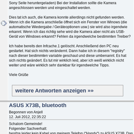
Sony Seite heruntergeladen) Bei der Installation sollte die Kamera
angeschlossen werden und eingeschaltet werden.
Dies tat ich auch, die Kamera konnte allerdings nicht gefunden werden.
Wenn ich die Kamera anschließe öffnet sich ein Fenster von Winows (die
automatische Wiedergabe / Geräteoptionen usw.) sie wird also irgendwie
erkannt. Wenn ich das richtig sehe wird die Kamera aber nicht als USB-
Gerät von Windows erkannt? Fehlen da irgendwelche bestimmten Treiber?
Ich habe bereits den Infcache.1 gelöscht. Anschließend den PC neu
gestartet. Hat sich nichts verändernt. Dann habe ich in diesem "registry"
nach dieser bestimmten variable geschaut und diese umbenannt. Es hat
sich nichts geändert. Es tut mir wirklich leid, aber ich weiß wirklich nicht
weiter und wäre wirklich sehr dankbar für irgendwelche Tipps.
Viele Grüße
weitere Antworten anzeigen »»
ASUS X73B, bluetooth
Begonnen von Anjell
12. Juli 2012, 22:35:22
Schalom Gemeinde!
Folgender Sachverhalt:
besitze leider kein Kabel von meinem Telefon ("Handy") zu ASUS X73B. Das