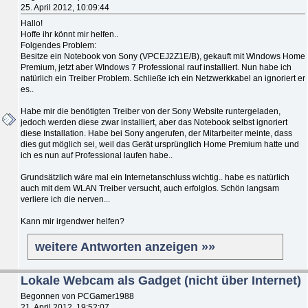
25. April 2012, 10:09:44
Hallo!
Hoffe ihr könnt mir helfen..
Folgendes Problem:
Besitze ein Notebook von Sony (VPCEJ2Z1E/B), gekauft mit Windows Home
Premium, jetzt aber WIndows 7 Professional rauf installiert. Nun habe ich
natürlich ein Treiber Problem. Schließe ich ein Netzwerkkabel an ignoriert er
es..
Habe mir die benötigten Treiber von der Sony Website runtergeladen,
jedoch werden diese zwar installiert, aber das Notebook selbst ignoriert
diese Installation. Habe bei Sony angerufen, der Mitarbeiter meinte, dass
dies gut möglich sei, weil das Gerät ursprünglich Home Premium hatte und
ich es nun auf Professional laufen habe..
Grundsätzlich wäre mal ein Internetanschluss wichtig.. habe es natürlich
auch mit dem WLAN Treiber versucht, auch erfolglos. Schön langsam
verliere ich die nerven...
Kann mir irgendwer helfen?
weitere Antworten anzeigen »»
Lokale Webcam als Gadget (nicht über Internet)
Begonnen von PCGamer1988
21. April 2012, 19:52:07