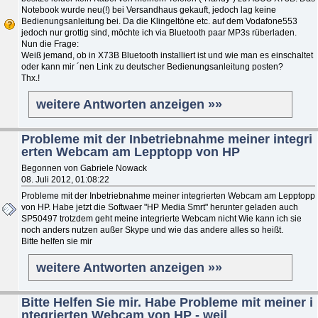
Notebook wurde neu(!) bei Versandhaus gekauft, jedoch lag keine
Bedienungsanleitung bei. Da die Klingeltöne etc. auf dem Vodafone553
jedoch nur grottig sind, möchte ich via Bluetooth paar MP3s rüberladen.
Nun die Frage:
Weiß jemand, ob in X73B Bluetooth installiert ist und wie man es einschaltet
oder kann mir ´nen Link zu deutscher Bedienungsanleitung posten?
Thx.!
weitere Antworten anzeigen »»
Probleme mit der Inbetriebnahme meiner integri
erten Webcam am Lepptopp von HP
Begonnen von Gabriele Nowack
08. Juli 2012, 01:08:22
Probleme mit der Inbetriebnahme meiner integrierten Webcam am Lepptopp
von HP. Habe jetzt die Softwaer "HP Media Smrt" herunter geladen auch
SP50497 trotzdem geht meine integrierte Webcam nicht Wie kann ich sie
noch anders nutzen außer Skype und wie das andere alles so heißt.
Bitte helfen sie mir
weitere Antworten anzeigen »»
Bitte Helfen Sie mir. Habe Probleme mit meiner i
ntegrierten Webcam von HP - weil