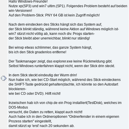
Hallo Windows-Freunde!
Nutze xp(SP3) und win7 ultim.(SP1). Folgendes Problem besteht auf beiden
win-Versionen!
Auf den Problem-Stick: PNY 64 GB ist kein Zugriff möglich!
Nach dem einstecken des Sticks hängt sich das System auf,
der Stick blinkt ständig, während keine Aktion auf Windows möglich ist-
win7 stürzt nicht völlig ab, kann noch div. Progs starten-
der Stick bleibt aber unerreichbar, blinkt nur ständig!
Bei winxp etwas schlimmer, das ganze System hängt,
bis ich den Stick gnadenlos entferne!
Der Taskmanager zeigt, das explorer.exe keine Rückmeldung gibt.
Selbst Windows runterfahren klappt nicht, wenn der Stick drin steckt.
In dem Stick steckt eindeutig der Wurm drin!
Nun habe ich, wie bei CD-Start möglich, während des Stick-einsteckens
die SHIFT-Taste gedrückt gehalten(dachte, ich könnte so den Autostart
blockieren-
wie bei CD oder DVD). Hilft nicht!
Inzwischen hab ich von chip.de ein Prog installiert(TestDisk), welches im
DOS-Modus
versucht, die Daten zu retten, klappt auch nicht!
Auch habe ich in den Ordneroptionen "Ordnerfenster in einem eigenen
Prozess starten" eingestellt,
damit stürzt xp 'erst' nach 20 sekunden ab.