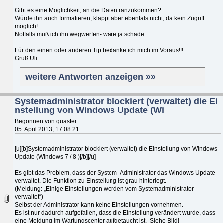
Gibt es eine Möglichkeit, an die Daten ranzukommen?
Würde ihn auch formatieren, klappt aber ebenfals nicht, da kein Zugriff
möglich!
Notfalls muß ich ihn wegwerfen- wäre ja schade.
Für den einen oder anderen Tip bedanke ich mich im Voraus!!!
Gruß Uli
weitere Antworten anzeigen »»
Systemadministrator blockiert (verwaltet) die Ei
nstellung von Windows Update (Wi
Begonnen von quaster
05. April 2013, 17:08:21
[u][b]Systemadministrator blockiert (verwaltet) die Einstellung von Windows
Update (Windows 7 / 8 )[/b][/u]
Es gibt das Problem, dass der System- Administrator das Windows Update
verwaltet. Die Funktion zu Einstellung ist grau hinterlegt.
(Meldung: „Einige Einstellungen werden vom Systemadministrator
verwaltet“)
Selbst der Administrator kann keine Einstellungen vornehmen.
Es ist nur dadurch aufgefallen, dass die Einstellung verändert wurde, dass
eine Meldung im Wartungscenter aufgetaucht ist. Siehe Bild!