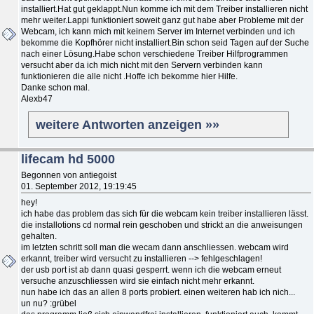
installiert.Hat gut geklappt.Nun komme ich mit dem Treiber installieren nicht
mehr weiter.Lappi funktioniert soweit ganz gut habe aber Probleme mit der
Webcam, ich kann mich mit keinem Server im Internet verbinden und ich
bekomme die Kopfhörer nicht installiert.Bin schon seid Tagen auf der Suche
nach einer Lösung.Habe schon verschiedene Treiber Hilfprogrammen
versucht aber da ich mich nicht mit den Servern verbinden kann
funktionieren die alle nicht .Hoffe ich bekomme hier Hilfe.
Danke schon mal.
Alexb47
weitere Antworten anzeigen »»
lifecam hd 5000
Begonnen von antiegoist
01. September 2012, 19:19:45
hey!
ich habe das problem das sich für die webcam kein treiber installieren lässt.
die installotions cd normal rein geschoben und strickt an die anweisungen
gehalten.
im letzten schritt soll man die wecam dann anschliessen. webcam wird
erkannt, treiber wird versucht zu installieren --> fehlgeschlagen!
der usb port ist ab dann quasi gesperrt. wenn ich die webcam erneut
versuche anzuschliessen wird sie einfach nicht mehr erkannt.
nun habe ich das an allen 8 ports probiert. einen weiteren hab ich nich...
un nu? :grübel