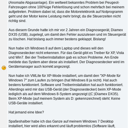
(Anomalie Abgasanlage). Ein weltweit bekanntes Problem bei Peugeot-
Fahrzeugen ohne 100%ige Fehlerlösung und schon mehrfach bei meinem
aufgetreten. Problem dabei ist, dass die Motorelektronik auf Notprogramm
geht und der Motor keine Leistung mehr bringt, da die Steuerzeiten nicht
richtig sind.
Aus diesem Grunde hatte ich mir vor 2 Jahren ein Diagnosegerät, Diamex
DX35 (USB), zugelegt, um damit den Fehler auszulesen und im Steuergerät
zu löschen. Hat bislang auch immer bestens geklappt. Bislang!
Nun habe ich Windows 8 auf dem Laptop und dieses will den
Diagnosestecker nicht erkennen. Für das Gerät gibt es Treiber für XP, Vista
und Win7. Bei der Treiberinstallation gab es schon Probleme. Am Ende
meldete das System aber diese als installiert. Der Diagnosestecker wird im
Gerätemanager auch korrekt angezeigt.
Nun habe ich VMLite für XP-Mode installiert, um damit den "XP-Mode für
Windows 7" zum Laufen zu bringen (hat Windows 8 ja nicht). Hat auch
bestens funktioniert. Software und Treiberinstallation hat auch funktioniert.
Allerdings wird mir das USB-Gerät (der Diagnosestecker) beim XP-Mode
lediglich als auf dem Windows 8-System angezeigt ((C:)Diamex DX35).
Beim XP-Mode (auf meinem System als D: gekennzeichnet) steht: Keine
USB-Geräte installiert.
Hat jemand eine Idee?
Spaßeshalber habe ich das Ganze auf meinem Windows 7 Desktop
installiert, hier wird alles erkannt und läuft problemlos (Software läuft,