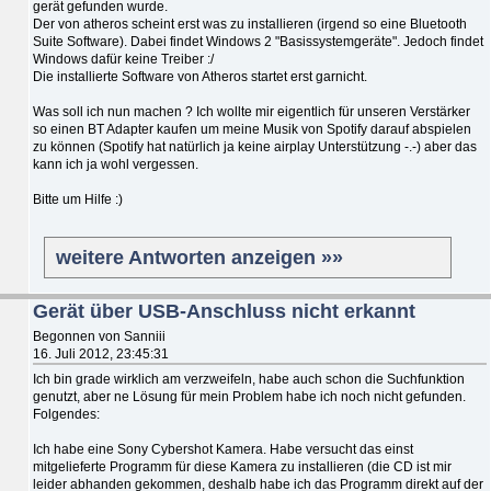
gerät gefunden wurde.
Der von atheros scheint erst was zu installieren (irgend so eine Bluetooth
Suite Software). Dabei findet Windows 2 "Basissystemgeräte". Jedoch findet
Windows dafür keine Treiber :/
Die installierte Software von Atheros startet erst garnicht.
Was soll ich nun machen ? Ich wollte mir eigentlich für unseren Verstärker
so einen BT Adapter kaufen um meine Musik von Spotify darauf abspielen
zu können (Spotify hat natürlich ja keine airplay Unterstützung -.-) aber das
kann ich ja wohl vergessen.
Bitte um Hilfe :)
weitere Antworten anzeigen »»
Gerät über USB-Anschluss nicht erkannt
Begonnen von Sanniii
16. Juli 2012, 23:45:31
Ich bin grade wirklich am verzweifeln, habe auch schon die Suchfunktion
genutzt, aber ne Lösung für mein Problem habe ich noch nicht gefunden.
Folgendes:
Ich habe eine Sony Cybershot Kamera. Habe versucht das einst
mitgelieferte Programm für diese Kamera zu installieren (die CD ist mir
leider abhanden gekommen, deshalb habe ich das Programm direkt auf der