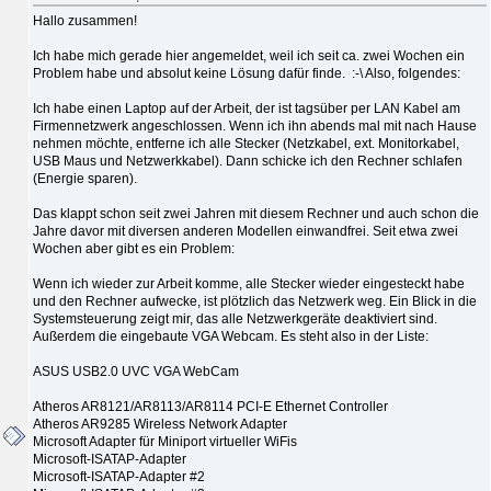
Hallo zusammen!
Ich habe mich gerade hier angemeldet, weil ich seit ca. zwei Wochen ein
Problem habe und absolut keine Lösung dafür finde. :-\ Also, folgendes:
Ich habe einen Laptop auf der Arbeit, der ist tagsüber per LAN Kabel am
Firmennetzwerk angeschlossen. Wenn ich ihn abends mal mit nach Hause
nehmen möchte, entferne ich alle Stecker (Netzkabel, ext. Monitorkabel,
USB Maus und Netzwerkkabel). Dann schicke ich den Rechner schlafen
(Energie sparen).
Das klappt schon seit zwei Jahren mit diesem Rechner und auch schon die
Jahre davor mit diversen anderen Modellen einwandfrei. Seit etwa zwei
Wochen aber gibt es ein Problem:
Wenn ich wieder zur Arbeit komme, alle Stecker wieder eingesteckt habe
und den Rechner aufwecke, ist plötzlich das Netzwerk weg. Ein Blick in die
Systemsteuerung zeigt mir, das alle Netzwerkgeräte deaktiviert sind.
Außerdem die eingebaute VGA Webcam. Es steht also in der Liste:
ASUS USB2.0 UVC VGA WebCam
Atheros AR8121/AR8113/AR8114 PCI-E Ethernet Controller
Atheros AR9285 Wireless Network Adapter
Microsoft Adapter für Miniport virtueller WiFis
Microsoft-ISATAP-Adapter
Microsoft-ISATAP-Adapter #2