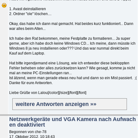
1. Avast deinstallieren
2. Ordner "ole" löschen....
Okay, das habe ich dann mal gemacht. Hat beides kurz funktioniert... Dann
war alles beim Alten...
Ich habe den Rat bekommen, meine Festplatte zu formatieren... Ja super
gerne, aber ich habe doch keine Windows CD... Ich meine, dann müsste ich
Windows 8 ja neu installieren oder??? Und das war nunmal direkt beim
Kauf auf dem Laptop.
Hat bitte irgendjemand eine Lösung, wie ich entweder diese bekloppten
Fehler beheben oder alles zurücksetzen kann? Wie gesagt, komme ja nicht
mal an meine PC-Einstellungen ran...
Ist ätzend, wenn man gerade etwas neu hat und dann so ein Mist passiert. ;(
Danke für eure Antworten.
Liebe Grüße von Lalou[/color][/size][/font][/font]
weitere Antworten anzeigen »»
Netzwerkgeräte und VGA Kamera nach Aufwach
en deaktiviert
Begonnen von che-78
17. Oktober 2012, 10:18:43