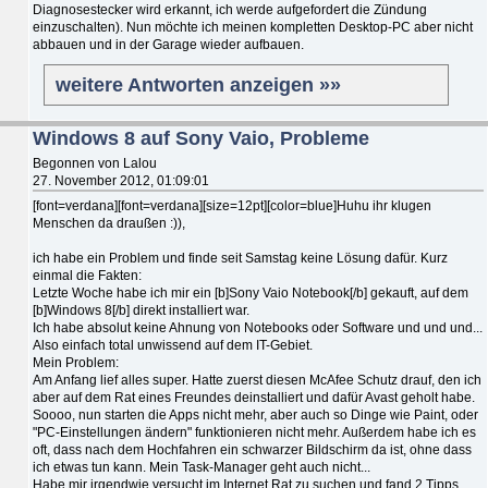
Diagnosestecker wird erkannt, ich werde aufgefordert die Zündung
einzuschalten). Nun möchte ich meinen kompletten Desktop-PC aber nicht
abbauen und in der Garage wieder aufbauen.
weitere Antworten anzeigen »»
Windows 8 auf Sony Vaio, Probleme
Begonnen von Lalou
27. November 2012, 01:09:01
[font=verdana][font=verdana][size=12pt][color=blue]Huhu ihr klugen
Menschen da draußen :)),
ich habe ein Problem und finde seit Samstag keine Lösung dafür. Kurz
einmal die Fakten:
Letzte Woche habe ich mir ein [b]Sony Vaio Notebook[/b] gekauft, auf dem
[b]Windows 8[/b] direkt installiert war.
Ich habe absolut keine Ahnung von Notebooks oder Software und und und...
Also einfach total unwissend auf dem IT-Gebiet.
Mein Problem:
Am Anfang lief alles super. Hatte zuerst diesen McAfee Schutz drauf, den ich
aber auf dem Rat eines Freundes deinstalliert und dafür Avast geholt habe.
Soooo, nun starten die Apps nicht mehr, aber auch so Dinge wie Paint, oder
"PC-Einstellungen ändern" funktionieren nicht mehr. Außerdem habe ich es
oft, dass nach dem Hochfahren ein schwarzer Bildschirm da ist, ohne dass
ich etwas tun kann. Mein Task-Manager geht auch nicht...
Habe mir irgendwie versucht im Internet Rat zu suchen und fand 2 Tipps,