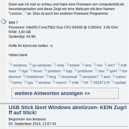
Dann war ich mal so schlau und habe eine Freeware von computerbild.de
herundergeladen und diese Zeigt mir eine Webcam mit dem Namen
"Lenovo...." an. Dies ist auch bei anderen Freeware Programme.
WIN 7
Prozessor: Intel(R) Core(TM)2 Duo CPU E8400 @ 3.00GHz 3.00 GHz
RAM: 3,00 GB
Systemtyp: 64 Bit
Hoffe Ihr könnt mir helfen. =)
Vielen dank
windows
go-windows
vista
treiber
yms
win
win7
soft
ware
bge
forum
problem
bgq
probleme
zwu
geht
fun
ktioniert
installieren
bing
download
windows7
kein
yahoo
keine
zgu
window
search
hilfe
bit
58187178
update
weitere Antworten anzeigen »»
USB Stick lässt Windows abstürzen- KEIN Zugri
ff auf Stick!
Begonnen von tempuss
03. September 2014, 13:07:43