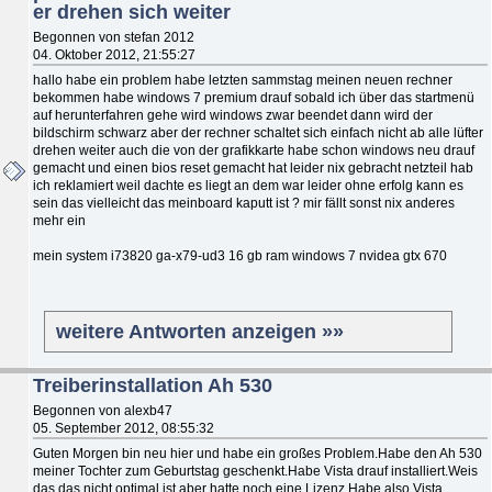
er drehen sich weiter
Begonnen von stefan 2012
04. Oktober 2012, 21:55:27
hallo habe ein problem habe letzten sammstag meinen neuen rechner
bekommen habe windows 7 premium drauf sobald ich über das startmenü
auf herunterfahren gehe wird windows zwar beendet dann wird der
bildschirm schwarz aber der rechner schaltet sich einfach nicht ab alle lüfter
drehen weiter auch die von der grafikkarte habe schon windows neu drauf
gemacht und einen bios reset gemacht hat leider nix gebracht netzteil hab
ich reklamiert weil dachte es liegt an dem war leider ohne erfolg kann es
sein das vielleicht das meinboard kaputt ist ? mir fällt sonst nix anderes
mehr ein
mein system i73820 ga-x79-ud3 16 gb ram windows 7 nvidea gtx 670
weitere Antworten anzeigen »»
Treiberinstallation Ah 530
Begonnen von alexb47
05. September 2012, 08:55:32
Guten Morgen bin neu hier und habe ein großes Problem.Habe den Ah 530
meiner Tochter zum Geburtstag geschenkt.Habe Vista drauf installiert.Weis
das das nicht optimal ist aber hatte noch eine Lizenz.Habe also Vista