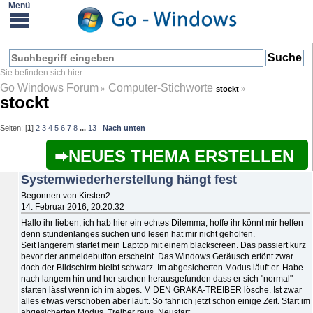
Go Windows Forum
Computer-Stichworte
»
stockt
»
stockt
Seiten: [
1
]
2
3
4
5
6
7
8
...
13
Nach unten
NEUES THEMA ERSTELLEN
Systemwiederherstellung hängt fest
Begonnen von Kirsten2
14. Februar 2016, 20:20:32
Hallo ihr lieben, ich hab hier ein echtes Dilemma, hoffe ihr könnt mir helfen
denn stundenlanges suchen und lesen hat mir nicht geholfen.
Seit längerem startet mein Laptop mit einem blackscreen. Das passiert kurz
bevor der anmeldebutton erscheint. Das Windows Geräusch ertönt zwar
doch der Bildschirm bleibt schwarz. Im abgesicherten Modus läuft er. Habe
nach langem hin und her suchen herausgefunden dass er sich "normal"
starten lässt wenn ich im abges. M DEN GRAKA-TREIBER lösche. Ist zwar
alles etwas verschoben aber läuft. So fahr ich jetzt schon einige Zeit. Start im
abgesicherten Modus, Treiber raus, Neustart.