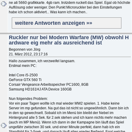
ne ati 5660 grafikkarte. 4gb ram. trotzdem ruckelt das Spiel. Egal ob höchste
Auflösung oder weniger. Den Punkt Microruckler bei den Einstellungen
habe ich schon aktiviert... Was kann ich machen..
weitere Antworten anzeigen »»
Ruckler nur bei Modern Warfare (MW) obwohl H
ardware eig mehr als ausreichend ist
Begonnen von Jörg
21. März 2012, 23:17:16
Hallo zusammen, ich verzweifel langsam.
Erstmal mein PC:
Intel Core i5-2500
GeForce GTX 560 Ti
Corsair Vengeance Arbeitsspeicher PC1600, 8GB
Samsung HD161HJ ATA Device 160GB
Nun folgendes Problem:
Vor ein paar Tagen wollte ich mal wieder MW2 spielen. 1. Habe keine
Server im mp gefunden. Na gut das ist nicht so ungewöhnlich. Dann bin ich
in den sp gewechselt. Sobald ich im Menü bin bleibt der Nebel im
Hintergrund alle 5 Sek. für 2.sek stehen und ich kann nichts mehr machen
(auch im MP Menü). Wenn ich dann in der Kampagne bin läuft das Spiel
ungefähr zwischen 30 sek. und einer Minute perfekt, dann hab ich ein
Standbild für 2-5sek. und danach läuft alles wieder fließend. Egal welche