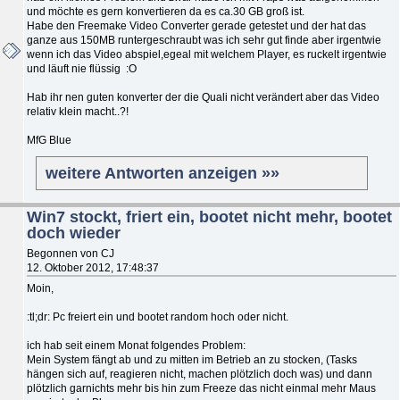
und möchte es gern konvertieren da es ca.30 GB groß ist.
Habe den Freemake Video Converter gerade getestet und der hat das
ganze aus 150MB runtergeschraubt was ich sehr gut finde aber irgentwie
wenn ich das Video abspiel,egeal mit welchem Player, es ruckelt irgentwie
und läuft nie flüssig :O
Hab ihr nen guten konverter der die Quali nicht verändert aber das Video
relativ klein macht..?!
MfG Blue
weitere Antworten anzeigen »»
Win7 stockt, friert ein, bootet nicht mehr, bootet
doch wieder
Begonnen von CJ
12. Oktober 2012, 17:48:37
Moin,
:tl;dr: Pc freiert ein und bootet random hoch oder nicht.
ich hab seit einem Monat folgendes Problem:
Mein System fängt ab und zu mitten im Betrieb an zu stocken, (Tasks
hängen sich auf, reagieren nicht, machen plötzlich doch was) und dann
plötzlich garnichts mehr bis hin zum Freeze das nicht einmal mehr Maus