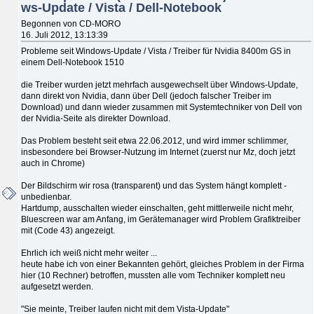
ws-Update / Vista / Dell-Notebook
Begonnen von CD-MORO
16. Juli 2012, 13:13:39
Probleme seit Windows-Update / Vista / Treiber für Nvidia 8400m GS in
einem Dell-Notebook 1510
die Treiber wurden jetzt mehrfach ausgewechselt über Windows-Update,
dann direkt von Nvidia, dann über Dell (jedoch falscher Treiber im
Download) und dann wieder zusammen mit Systemtechniker von Dell von
der Nvidia-Seite als direkter Download.
Das Problem besteht seit etwa 22.06.2012, und wird immer schlimmer,
insbesondere bei Browser-Nutzung im Internet (zuerst nur Mz, doch jetzt
auch in Chrome)
Der Bildschirm wir rosa (transparent) und das System hängt komplett -
unbedienbar.
Hartdump, ausschalten wieder einschalten, geht mittlerweile nicht mehr,
Bluescreen war am Anfang, im Gerätemanager wird Problem Grafiktreiber
mit (Code 43) angezeigt.
Ehrlich ich weiß nicht mehr weiter ...
heute habe ich von einer Bekannten gehört, gleiches Problem in der Firma
hier (10 Rechner) betroffen, mussten alle vom Techniker komplett neu
aufgesetzt werden.
"Sie meinte, Treiber laufen nicht mit dem Vista-Update"