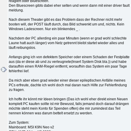
reagiert oder Bluescreen.
Den Bluescreen gibts dabei eher selten und wenn dann mit einer driver fault
meldung.
Nach diesem Theater gibt es das Problem dass der Rechner nicht mehr
booten will, der POST läuft durch, das Bild schwenkt um und, nichts. Kein
Windows Ladescreen. Nur ein blinkendes _ .
Nachdem der PC allerding ein paar Minuten (wenn er grad wohl schlechte
Laune hatt auch länger) vom Netz getrennt bleibt startet wieder alles und
läuft reibungslos.
Anfangs ging ich von defektem Speicher oder einem Schaden der Festplatte
aus (da er diese ab und zu verleugnete(Insert System Disk bla.)) und habe
daraufhin einen RAM-Riegel entfernt, woraufhin das System ein paar Tage
fehlerfrei lief.
Da mich aber eben grad wieder einer dieser epileptischen Anfälle meines
PCs erfreute, dachte ich wohl doch mal daran nach Hilfe zur Fehlerfindung
zu fragen.
Ich hoffe ihr könnt mir Ideen bringen (Das ich wohl eher direkt einen Neuen
komplett PC kaufen sollte ist mir Bewusst, falls jemand doch darauf drängen
möchte steht mein Konto für Spenden offen) die mir zumindest das Teil
nennen können was darum bettelt ersetzt zu werden.
Zum System:
Mainboard: MSI K9N Neo v2