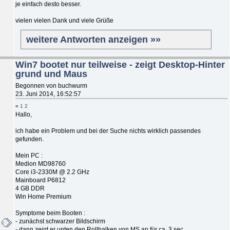
je einfach desto besser.
vielen vielen Dank und viele Grüße
weitere Antworten anzeigen »»
Win7 bootet nur teilweise - zeigt Desktop-Hinter
grund und Maus
Begonnen von buchwurm
23. Juni 2014, 16:52:57
«
1
2
Hallo,
ich habe ein Problem und bei der Suche nichts wirklich passendes
gefunden.
Mein PC :
Medion MD98760
Core i3-2330M @ 2.2 GHz
Mainboard P6812
4 GB DDR
Win Home Premium
Symptome beim Booten :
- zunächst schwarzer Bildschirm
- dann zeigt er unten den Rollbalken von MS an für ca. 3 sec