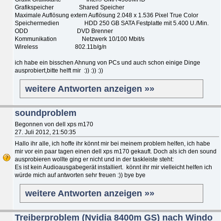
Grafikspeicher Shared Speicher
Maximale Auflösung extern Auflösung 2.048 x 1.536 Pixel True Color
Speichermedien HDD 250 GB SATA Festplatte mit 5.400 U./Min.
ODD DVD Brenner
Kommunikation Netzwerk 10/100 Mbit/s
Wireless 802.11b/g/n
ich habe ein bisschen Ahnung von PCs und auch schon einige Dinge
ausprobiert,bitte helft mir :)) :)) :))
weitere Antworten anzeigen »»
soundproblem
Begonnen von dell xps m170
27. Juli 2012, 21:50:35
Hallo ihr alle, ich hoffe ihr könnt mir bei meinem problem helfen, ich habe
mir vor ein paar tagen einen dell xps m170 gekauft. Doch als ich den sound
ausprobieren wollte ging er nicht und in der taskleiste steht:
Es ist kein Audioausgabegerät installiert. könnt ihr mir vielleicht helfen ich
würde mich auf antworten sehr freuen :)) bye bye
weitere Antworten anzeigen »»
Treiberproblem (Nvidia 8400m GS) nach Windo