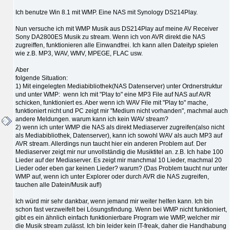
Ich benutze Win 8.1 mit WMP. Eine NAS mit Synology DS214Play.
Nun versuche ich mit WMP Musik aus DS214Play auf meine AV Receiver
Sony DA2800ES Musik zu stream. Wenn ich von AVR direkt die NAS
zugreiffen, funktionieren alle Einwandfrei. Ich kann allen Dateityp spielen
wie z.B. MP3, WAV, WMV, MPEGE, FLAC usw.
Aber
folgende Situation:
1) Mit eingelegten Mediabibliothek(NAS Datenserver) unter Ordnerstruktur
und unter WMP: wenn Ich mit "Play to" eine MP3 File auf NAS auf AVR
schicken, funktioniert es. Aber wenn ich WAV File mit "Play to" mache,
funktioniert nicht und PC zeigt mir "Medium nicht vorhanden", machmal auch
andere Meldungen. warum kann ich kein WAV stream?
2) wenn ich unter WMP die NAS als direkt Mediaserver zugreifen(also nicht
als Mediabibliothek, Datenserver), kann ich sowohl WAV als auch MP3 auf
AVR stream. Allerdings nun taucht hier ein anderen Problem auf. Der
Mediaserver zeigt mir nur unvollständig die Musiktitel an. z.B. Ich habe 100
Lieder auf der Mediaserver. Es zeigt mir manchmal 10 Lieder, machmal 20
Lieder oder eben gar keinen Lieder? warum? (Das Problem taucht nur unter
WMP auf, wenn ich unter Explorer oder durch AVR die NAS zugreifen,
tauchen alle Datein/Musik auf!)
Ich würd mir sehr dankbar, wenn jemand mir weiter helfen kann. Ich bin
schon fast verzweifelt bei Lösungsfindung. Wenn bei WMP nicht funktioniert,
gibt es ein ähnlich einfach funktionierbare Program wie WMP, welcher mir
die Musik stream zulässt. Ich bin leider kein IT-freak, daher die Handhabung