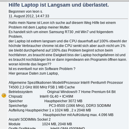
Hilfe Laptop ist Langsam und überlastet.
Begonnen von leon s.
11. August 2012, 14:47:33
Hallo mein Name ist Leon ich suche auf diesem Weg Hilfe bei einem
Problem mit dem Laptop meiner Mutter.
Es handelt sich um einen Samsung R730 ,mit Win7 und folgendem
Problem,
der Laptop ist extrem langsam und die CPU dauerhaft auf 100% obwohl der
höchste Verbraucher chrome ist.die CPU senkt sich aber auch nicht um 1%
sie bleibt durchgehend auf 100%.das Problem beginnt schon beim
hochfahren ,es braucht eine Ewigkeit biss der Laptop hochgefahren ist und
es braucht nochläänger bis er dann irgendwann ein Programm öffnen kann.
woran könnte das liegen??
Ist es eventuell nur ein Software Problem ?
Hier genaue Daten zum Laptop,
Allgemeine Spezifikationen Modell/Prozessor Intel® Pentium® Prozessor
T4500 2,3 GHz 800 MHz FSB 1 MB Cache
Betriebssystem Original Windows® 7 Home Premium 64 Bit
Chipsatz Intel® GL40 + ICH9M
Speicher Hauptspeicher 3072 MB
Speichertyp PC3-8500 (1066 MHz), DDR3 SODIMM
Aufteilung Hauptspeicher 1 x 1024 MB , 2 x 2048 MB
Hauptspeicher mit Aufrüstung max. 4.096 MB
Anzahl SODIMMs Sockel 2
Module 1024 MB, 2048 MB
Grafik Grafikkarte Intel® GMA 4500MHD