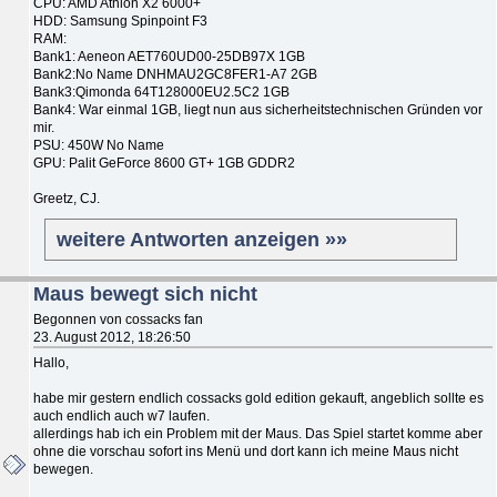
CPU: AMD Athlon X2 6000+
HDD: Samsung Spinpoint F3
RAM:
Bank1: Aeneon AET760UD00-25DB97X 1GB
Bank2:No Name DNHMAU2GC8FER1-A7 2GB
Bank3:Qimonda 64T128000EU2.5C2 1GB
Bank4: War einmal 1GB, liegt nun aus sicherheitstechnischen Gründen vor
mir.
PSU: 450W No Name
GPU: Palit GeForce 8600 GT+ 1GB GDDR2
Greetz, CJ.
weitere Antworten anzeigen »»
Maus bewegt sich nicht
Begonnen von cossacks fan
23. August 2012, 18:26:50
Hallo,
habe mir gestern endlich cossacks gold edition gekauft, angeblich sollte es
auch endlich auch w7 laufen.
allerdings hab ich ein Problem mit der Maus. Das Spiel startet komme aber
ohne die vorschau sofort ins Menü und dort kann ich meine Maus nicht
bewegen.