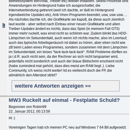
Betriebssystem WinVista, Treiber etc) wieder installiert. Selbst Prozesse und
Anwendungen im Hintergrund habe ich ausgeschaltet, die
Internetverbindung getrennt (weil ich dachte, er lädt im Hintergrund
irgendwelche Updates etc), Anti-Viren-Programm beendet, usw, usw usw.....
Als nächstes dachte ich, die Grafikkarte sei kaputt, da diese auch ziemlich
laut wurde - aber selbst nach Einbau einer neuen Grafikkarte und allen
Treiber-Updates ändert es nichts, dass das Spiel (in meinem Fall GTS)
immer mehr ruckelt, was einst nicht so schlimm war. Zudem blinkt das HDD-
Lämpchen im Sekundentakt, auch wenn ich nichts mache, also im Leerlauf;
auch das typische Arbeitsgeräusch ist dabei zu hören, aber eben nicht wie
zB beim Laden eines Programmes, sondern zusammen mit dem Lämpchen
im Sekundentakt, ein leises *tack-tack-tack-tack*. RAM Probleme dürften es
ja i.d.R. auch nicht sein, da der Rechner an sich nicht langsamer wird,
jedenfalls nicht sonderlich und auch der blaue Bildschirm erscheint nicht
(habe zumindest mal gehört, dass dies meist am RAM liegt..). Liebe
Community, ich weiss nicht weiter! Ist es vielleicht doch die FP, die
allmählich den Alterstod stirbt?
weitere Antworten anzeigen »»
MW3 Ruckelt auf einmal - Festplatte Schuld?
Begonnen von Robin99
22. Januar 2012, 00:13:56
Hi :)
Voreinigen Tagen hab ich meinen PC neu auf Windows 7 64 Bit aufgesetzt.