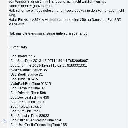
von Windows für ca 1 min Hängt und sich nicht wirklich was tut.
Dann Startet er ganz normal.
Hab schon so einiges gelesen und Probiert bekomm den Fehler aber nicht
weg.
Habe Ein Asus A85X-A Motherboard und eine 250 gb Samsung Evo SSD
Platte drin.
Hab mal die ereignissanzeige unten dran gehängt:
- EventData
BootTsVersion 2
BootStartTime 2013-12-29T14:59:14.765200500Z
BootEndTime 2013-12-29T15:02:15.918000100Z
SystemBootInstance 35
UserBootInstance 31
BootTime 107415
MainPathBootTime 91315
BootKernelInitTime 37
BootDriverInitTime 598
BootDevicesInitTime 439
BootPrefetchInitTime 0
BootPrefetchBytes 0
BootAutoChkTime 0
BootSmssInitTime 83933
BootCriticalServicesInitTime 449
BootUserProfileProcessingTime 165