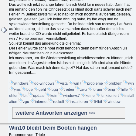
Das wollte ich jetzt solange fahren bis ich Geld für n neues hab. Dann hat
mir jemand den floh ins Ohr gesetzt das klingt doch ganz schwer nach nem
Fehler im Betriebssystem!!! Also hab ich mich nochmal aufgerafft, gelesen,
gelesen, gelesen (weil ich keine Ahnung habe, by the way) und ne
systemwiederherstellung gemacht. Da befindet sich son recovery Laufwerk
auf dem Laptop, ich hab das so verstanden dass ich außer dem nichts
weiter brauche. CD wurde nicht mitgeliefert. Es handelt sich übrigens um
win 7 Home premium, vorinstalliert.
So, jetzt kommt das angekündigte dilemma:
Der Fehler wurde scheinbar nicht behoben denn beim für den Abschluß
nötigen Neustart hab ich n blackscreen!
Ich muss aber, um die Wiederherstellung abschliessenden zu können, mich
anmelden. Im Abgesicherten ist das nicht möglich! Mir sind also die Hände
gebunden. Was mach ich denn da jetzt? Hat das schon mal jemand erlebt?
Bin gespannt.....
windows
go-windows
vista
win7
probleme
problem
win
yms
bge
geht
bgq
treiber
zwu
forum
bing
hilfe
f
ehler
bit
update
kein
windows7
keine
funktioniert
install
ation
zgu
internet
ruckelt
installieren
64bit
window
weitere Antworten anzeigen »»
Win10 bleibt beim Booten hängen
Begonnen von -Triple-