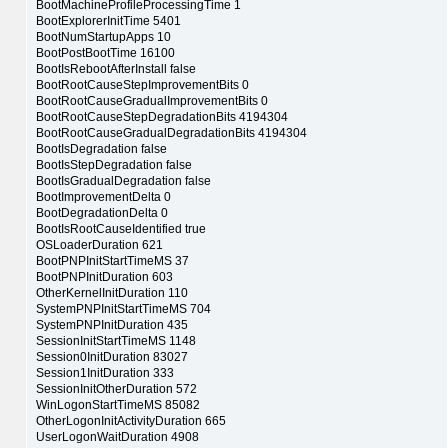
BootMachineProfileProcessingTime 1
BootExplorerInitTime 5401
BootNumStartupApps 10
BootPostBootTime 16100
BootIsRebootAfterInstall false
BootRootCauseStepImprovementBits 0
BootRootCauseGradualImprovementBits 0
BootRootCauseStepDegradationBits 4194304
BootRootCauseGradualDegradationBits 4194304
BootIsDegradation false
BootIsStepDegradation false
BootIsGradualDegradation false
BootImprovementDelta 0
BootDegradationDelta 0
BootIsRootCauseIdentified true
OSLoaderDuration 621
BootPNPInitStartTimeMS 37
BootPNPInitDuration 603
OtherKernelInitDuration 110
SystemPNPInitStartTimeMS 704
SystemPNPInitDuration 435
SessionInitStartTimeMS 1148
Session0InitDuration 83027
Session1InitDuration 333
SessionInitOtherDuration 572
WinLogonStartTimeMS 85082
OtherLogonInitActivityDuration 665
UserLogonWaitDuration 4908